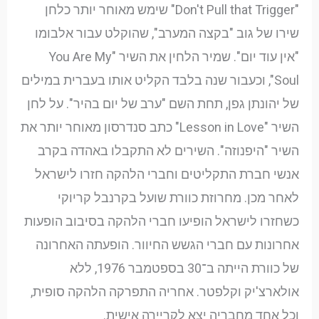
"Don't Pull that Trigger" שימש מאוחר יותר כלחן
שירו של גוב "בקצה המערב", שהוקלט עבור אלבומו
"אין עוד יום". שמיר הלחין את השיר "You Are My
Soul", וכעבור שנה בלבד הקליט אותו בעברית במילים
של יהונתן גפן, תחת השם "ערב של יום בהיר". על לחן
השיר "Lesson in Love" כתב סנדרסון מאוחר יותר את
השיר "היפנוזה". השירים לא התקבלו באהדה בקרב
אנשי חברת התקליטים וחברי הלהקה חזרו לישראל
לאחר מכן. מחרוזת כוורת שועל בקרנבל קריוקי
כשחזרו לישראל הופיעו חברי הלהקה בסיבוב הופעות
אחרונות עם חברי הגשש החיוור. הופעתה האחרונה
של כוורת הייתה ב־30 בספטמבר 1976, ללא
אולארצ'יק וקלפטר. אחריה התפרקה הלהקה סופית,
וכל אחד מחבריה יצא לקריירה אישית.