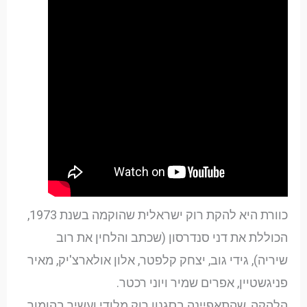
כוורת היא להקת רוק ישראלית שהוקמה בשנת 1973,
הכוללת את דני סנדרסון (שכתב והלחין את רוב
שיריה), גידי גוב, יצחק קלפטר, אלון אולארצ'יק, מאיר
פניגשטיין, אפרים שמיר ויוני רכטר.
הלהקה, שהתאפיינה בסגנון רוק מלודי ועשיר בהומור