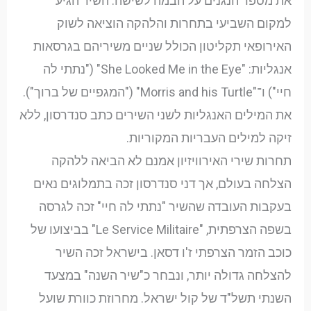
את מספר הנגנים על הבמה לשישה. השיר הגיע
למקום השביעי בתחרות והלהקה הוציאה לשוק
האירופאי תקליטון הכולל שניים משיריהם בגרסאות
אנגליות: "She Looked Me in the Eye" ("נתתי לה
חיי") ו־"Morris and his Turtle" ("המגפיים של ברוך").
את המילים האנגליות לשני השירים כתב סנדרסון, ללא
זיקה למילים העבריות המקוריות.
תחרות שירי האירוויזיון אמנם לא הביאה ללהקה
הצלחה בעולם, אך דני סנדרסון זכה בתמלוגים נאים
בעקבות העובדה שהשיר "נתתי לה חיי" זכה לגרסה
בשפה הצרפתית, "Le Service Militaire" בביצועו של
כוכב הזמר הצרפתי ז'ו דסאן. בישראל זכה השיר
להצלחה גדולה יותר, ונבחר כ"שיר השנה" במצעד
השנתי תשל"ד של קול ישראל. מחרוזת כוורת שועל