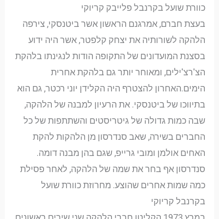
כוורת שועל בקרנבל פלייבק קריוקי
בעצת חברם, אמרגנם הראשון אשר ביטנסקי, צירפה
הלהקה לשורותיה את יצחק קלפטר, אשר היה ידוע
בסצנת המועדונים של התקופה הודות לנגינתו בלהקת
הצ'רצ'ילים, ומאוחר יותר גם בלהקת אחרית
הימים.האחרון להצטרף היה הקלידן יוני רכטר, גם הוא
בתיווכו של ביטנסקי. את הרעיון למבנה של הלהקה,
שבה כמות גדולה של גיטריסטים והשתתפות של כל
החברים בשירה, שאב סנדרסון מן הלהקות להקת
האחים אולמן ומובי גרייפ, שגם בהן מבנה דומה.
סנדרסון אף בחר את שמה של הלהקה, לאחר פסילת
כמה שמות אחרים שהוצע. מחרוזת כוורת שועל
בקרנבל קריוקי
במרץ 1973 הקליטו חברי הלהקה שני שירים ראשונים