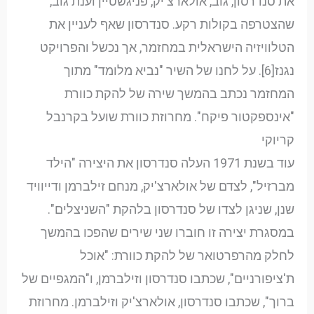
את סנדרסון, גוב, אולארצ'יק, פניגשטיין וענת גוב,
שהצטרפה בקולות רקע. סנדרסון שאף לעניין את
הטלוויזיה הישראלית במחזמר, אך נכשל והפרויקט
נגנז[6]. על לחנו של השיר "נביא מלומד" מתוך
המחזמר נכתב בהמשך שירה של להקת כוורת
"אינספקטור פיקח". מחרוזת כוורת שועל בקרנבל
קריוקי
עוד בשנת 1971 העלה סנדרסון את היצירה "הילד
מברזיל", לצדם של אולארצ'יק, מנחם זילברמן ודייוויד
שנן, שניגן לצדו של סנדרסון בלהקת "השניצלים".
במסגרת יצירה זו חוברו שני שירים שהפכו בהמשך
לחלק מהרפרטואר של להקת כוורת: "אוכל
ת'ציפורניים", שכתבו סנדרסון וזילברמן, ו"המגפיים של
ברוך", שכתבו סנדרסון, אולארצ'יק וזילברמן. מחרוזת