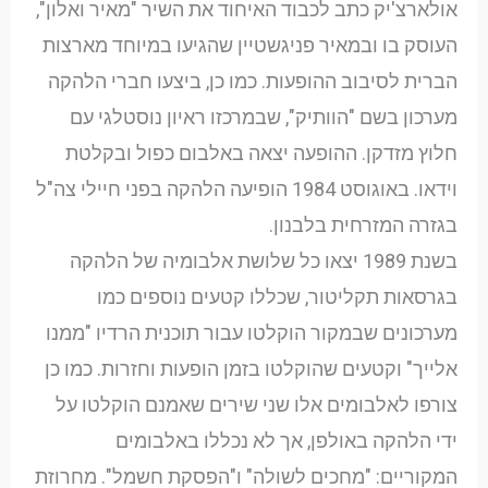
אולארצ'יק כתב לכבוד האיחוד את השיר "מאיר ואלון",
העוסק בו ובמאיר פניגשטיין שהגיעו במיוחד מארצות
הברית לסיבוב ההופעות. כמו כן, ביצעו חברי הלהקה
מערכון בשם "הוותיק", שבמרכזו ראיון נוסטלגי עם
חלוץ מזדקן. ההופעה יצאה באלבום כפול ובקלטת
וידאו. באוגוסט 1984 הופיעה הלהקה בפני חיילי צה"ל
בגזרה המזרחית בלבנון.
בשנת 1989 יצאו כל שלושת אלבומיה של הלהקה
בגרסאות תקליטור, שכללו קטעים נוספים כמו
מערכונים שבמקור הוקלטו עבור תוכנית הרדיו "ממנו
אלייך" וקטעים שהוקלטו בזמן הופעות וחזרות. כמו כן
צורפו לאלבומים אלו שני שירים שאמנם הוקלטו על
ידי הלהקה באולפן, אך לא נכללו באלבומים
המקוריים: "מחכים לשולה" ו"הפסקת חשמל". מחרוזת