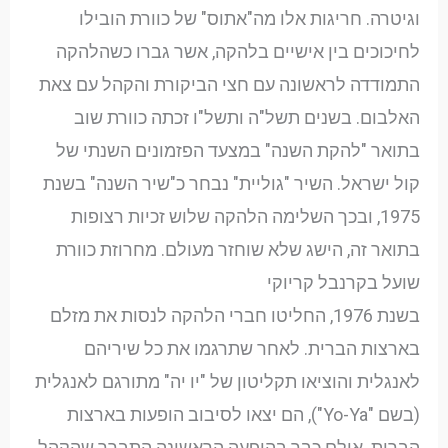
וגיטרה. חריגות אלו מה"אתוס" של כוורת הובילו
לחיכוכים בין אישיים בלהקה, אשר גברו כשהלהקה
התמודדה לראשונה עם חצי הביקורת והקהל עם צאת
האלבום. בשנים תשל"ה ותשל"ו זכתה כוורת שוב
בתואר "להקת השנה" במצעד הפזמונים השנתי של
קול ישראל. השיר "גוליית" נבחר כ"שיר השנה" בשנת
1975, ובכך השלימה הלהקה שלוש זכיות רצופות
בתואר זה, הישג שלא שוחזר מעולם. מחרוזת כוורת
שועל בקרנבל קריוקי
בשנת 1976, החליטו חברי הלהקה לנסות את מזלם
בארצות הברית. לאחר שתרגמו את כל שיריהם
לאנגלית והוציאו תקליטון של "יו יה" מתורגם לאנגלית
(בשם "Yo-Ya"), הם יצאו לסיבוב הופעות בארצות
הברית. אולם כבר בהופעה הראשונה התברר שהקהל,