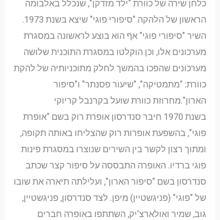
כלחן שירה של כוורת "ילד מזדקן", שנכלל באלבומה
הראשון של הלהקה "סיפורי פוגי" שיצא בשנת 1973.
השיר "סיפורי פוגי" אף הוא בוצע לראשונה במסגרת
מערכונים אלו, וכן הוקלטו במסגרת התוכנית שלושה
מערכונים שהפכו בהמשך לחלק מתוכניותיה של להקת
כוורת: "מתמטיקה", "שיעור פסנתר" ו"סיפור
הארון".מחרוזת כוורת שועל בקרנבל קריוקי
בשנת 1970 חיבר סנדרסון אופרת רוק בשם "אופרת
פוגי", בהשפעת אופרות רוק שהצליחו באותה תקופה,
ומתוך רצון לקשר בין השירים שנוצרו במסגרת פינות
פוגי ברדיו. האופרה התבססה על סיפור קצר שכתב
סנדרסון בשם "סיפור הארון", ועלילתה תיארה את שובו
של "פוגי" (פניגשטיין) מיפן. לצד סנדרסון, פניגשטיין,
גוב, שמיר ואולארצ'יק, השתתפו באופרה חברים