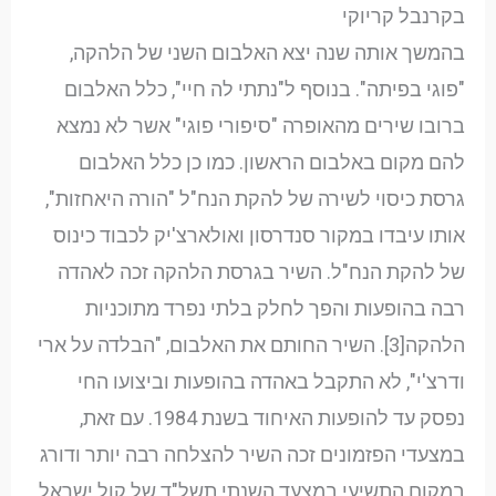
בקרנבל קריוקי
בהמשך אותה שנה יצא האלבום השני של הלהקה,
"פוגי בפיתה". בנוסף ל"נתתי לה חיי", כלל האלבום
ברובו שירים מהאופרה "סיפורי פוגי" אשר לא נמצא
להם מקום באלבום הראשון. כמו כן כלל האלבום
גרסת כיסוי לשירה של להקת הנח"ל "הורה היאחזות",
אותו עיבדו במקור סנדרסון ואולארצ'יק לכבוד כינוס
של להקת הנח"ל. השיר בגרסת הלהקה זכה לאהדה
רבה בהופעות והפך לחלק בלתי נפרד מתוכניות
הלהקה[3]. השיר החותם את האלבום, "הבלדה על ארי
ודרצ'י", לא התקבל באהדה בהופעות וביצועו החי
נפסק עד להופעות האיחוד בשנת 1984. עם זאת,
במצעדי הפזמונים זכה השיר להצלחה רבה יותר ודורג
במקום התשיעי במצעד השנתי תשל"ד של קול ישראל.