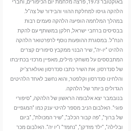
באוקטובר 1973, פרצה מלחמת יום הכיפורים, וחברי
הלהקה גויסו למחלקת ההווי והבידור של צה"ל.
במהלך המלחמה הופיעה הלהקה פעמים רבות
בבסיסים ברחבי ישראל, חלקן במשותף עם להקת
הנח"ל. במסגרת ההופעות נוסף לרפרטואר הלהקה
הלהיט "יו-יה", שיר הבנוי ממקבץ סיפורים קצרים
המתבססים על משחקי מילים, מאפיין מרכזי בכתיבתו
של סנדרסון. את השיר כתבו סנדרסון ואולארצ'יק
והלחינו סנדרסון וקלפטר, והוא נחשב לאחד הלהיטים
הגדולים ביותר של הלהקה.
בנובמבר יצא אלבומה הראשון של הלהקה, "סיפורי
פוגי". האלבום הניב מספר להיטי ענק כמו "המגפיים
של ברוך", "פה קבור הכלב", "שיר המכולת", "ביום
ובלילה", "ילד מזדקן", "נחמד" ו"יו יה". האלבום מכר