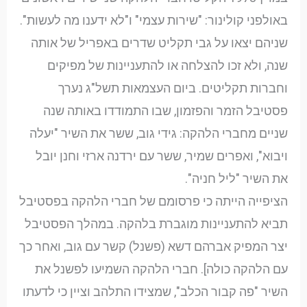
באולפני קולינור: "שירות עצמי" ו"לא ידענו מה לעשות".
שניהם יצאו על גבי תקליט שדרים באפריל של אותה
שנה, ולא זכו להצלחה או להתעניינות של מפיקים
וחברות תקליטים. ביום העצמאות תשל"ג נערך
פסטיבל הזמר והפזמון, שבו התמודדו באותה שנה
שניים מחברי הלהקה: גידי גוב, ששר את השיר "יעלה
ויבוא", ואפרים שמיר, ששר עם ירדנה ארזי וחנן יובל
את השיר "ליל חניה".
הציפייה הייתה כי פרסומם של חברי הלהקה בפסטיבל
תביא להתעניינות מוגברת בלהקה. במהלך הפסטיבל
יצר המפיק אברהם דשא (פשנל) קשר עם גוב, ואחר כך
עם הלהקה כולה]. חברי הלהקה השמיעו לפשנל את
השיר "פה קבור הכלב", שמצידו התלהב וציין כי לדעתו