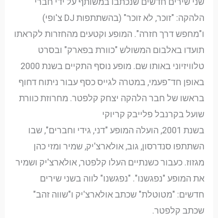
שני שירים חדשים שנכתבו במשותף על ידי חברי
הלהקה: "זוכר, לא זוכר" (בהשתתפות DJ צ'ופי)
ו"מחפש דרך חזרה". המופע וקטעים מהחזרות לקראתו
תועדו באלבום המשולש "כוורת בפארק" ובסרט
טלוויזיוני באותו שם. מופע נוסף התקיים בשנת 2000
באופן חד־פעמי, במטרה לגייס כסף עבור ניתוח דחוף
בראשו של חבר הלהקה יצחק קלפטר. מחרוזת כוורת
שועל בקרנבל פלייבק קריוקי
בשנת 2001, הועלה המופע "דני, גידי וחברים", שבו
השתתפו סנדרסון, גוב, אולארצ'יק, שמיר ומזי כהן
מגזוז. כעבור כשנתיים העלו קלפטר, אולארצ'יק ושמיר
את המופע "נפגשנו". "נפגשנו" לווה בשני שירים
חדשים: "מטוטלת" שכתב אולארצ'יק ו"שווה זהב"
שכתב קלפטר.