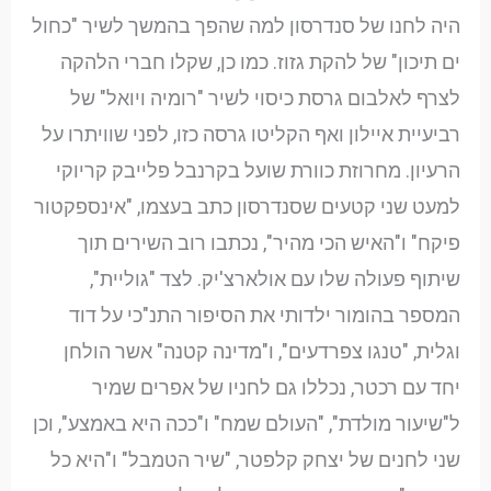
היה לחנו של סנדרסון למה שהפך בהמשך לשיר "כחול
ים תיכון" של להקת גזוז. כמו כן, שקלו חברי הלהקה
לצרף לאלבום גרסת כיסוי לשיר "רומיה ויואל" של
רביעיית איילון ואף הקליטו גרסה כזו, לפני שוויתרו על
הרעיון. מחרוזת כוורת שועל בקרנבל פלייבק קריוקי
למעט שני קטעים שסנדרסון כתב בעצמו, "אינספקטור
פיקח" ו"האיש הכי מהיר", נכתבו רוב השירים תוך
שיתוף פעולה שלו עם אולארצ'יק. לצד "גוליית",
המספר בהומור ילדותי את הסיפור התנ"כי על דוד
וגלית, "טנגו צפרדעים", ו"מדינה קטנה" אשר הולחן
יחד עם רכטר, נכללו גם לחניו של אפרים שמיר
ל"שיעור מולדת", "העולם שמח" ו"ככה היא באמצע", וכן
שני לחנים של יצחק קלפטר, "שיר הטמבל" ו"היא כל