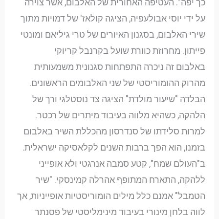
כך יפה". העטיפה האחורית של האלבום, אשר צוירה
על ידי יוסי אבולעפיה, הציגה קולאז' של דמויות מתוך
שירי האלבום, בסגנון האיורים של טרי גיליאם ומונטי
פייתון. מחרוזת כוורת שועל בקרנבל קריוקי
באלבום זה ניכרה התפתחות סגנונית משמעותית
מהרוק ההומוריסטי של שני האלבומים הראשונים.
הבלדה "שיעור מולדת" הציגה צד נוסטלגי ורך של
הלהקה, כשהיא מלווה בעיבוד מיתרים של רכטר.
למרות סלידתו של סנדרסון מהכללת השיר באלבום
בזמנו, הוא הפך ברבות השנים לקלאסיקה ישראלית.
ב"העולם שמח", קטע סמבה אנרגטי ולא אופייני
ללהקה, התארח המתופף אהרלה קמינסקי. "שיר
הטמבל" אמנם כלל מילים הומוריסטיות אופייניות, אך
לווה בלחן מינורי בעיבוד מינימליסטי של פסנתר