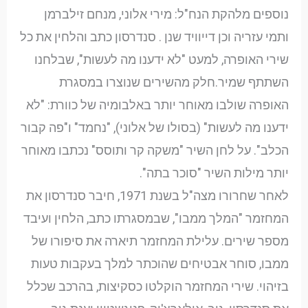
נוספים מלהקת הנח"ל: מירי אלוני, מנחם זילברמן
ותמי עזריה וכן דייוויד שנן . סנדרסון כתב והלחין את כל
שירי האופרה, למעט "לא ידענו מה לעשות", שבלחנו
השתתף שמיר.חלק מהשירים שנוצרו במסגרת
האופרה שולבו מאוחר יותר באלבומיה של כוורת: "לא
ידענו מה לעשות" (בסולו של אלוני), "נחמד" ו"פה קבור
הכלב". על לחן השיר "משקה קר ותוסס" נכתבו מאוחר
יותר מילות השיר "סוכר בתה".
לאחר שחרורו מצה"ל בשנת 1971, חיבר סנדרסון את
המחזמר "המלך ממבו", שבמסגרתו כתב, הלחין ועיבד
מספר שירים. עלילת המחזמר תיארה את סיפורו של
ממבו, סוחר אבטיחים שהוכתר למלך בעקבות טעות
בזיהוי. שירי המחזמר הוקלטו כסקיצות, בהרכב שכלל