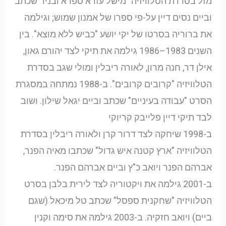
מזל בסדרת הטלוויזיה "מישל עזרא ספרא ובניו" שכתב
וביים נסים דיין על-פי ספרו של אמנון שמוש; וגילמה
את ברוריה בסרטו של יקי יושע "כביש ללא מוצא". בין
השנים 1983–1986 גילמה את תיקי לצד יהורם גאון,
אילן דר, חנה מרון, לאורה ריבלין ומולי שגב בסדרת
הטלוויזיה "קרובים קרובים". ב-1988 נמתחה במסגרת
הסרט "עבודה בעיניים" שכתב וביים יגאל שילון. ושוב
לבד תיקי דיין פלייבק קריוקי
ב-1998 שיחקה לצד דרור קרן ולאורה ריבלין בסדרת
הטלוויזיה "ארץ קטנה איש גדול" שכתבו מאיה הפנר,
אברהם הפנר ויואב כ"ץ וביים אברהם הפנר.
ב-2001 גילמה את ויקטוריה לצד לירית בלבן בסרט
הטלוויזיה "שחקנית ספסל" שכתב טל מיכאל (שגם
ביים) ויואב חזקיה. ב-2003 גילמה את סימה וקנין