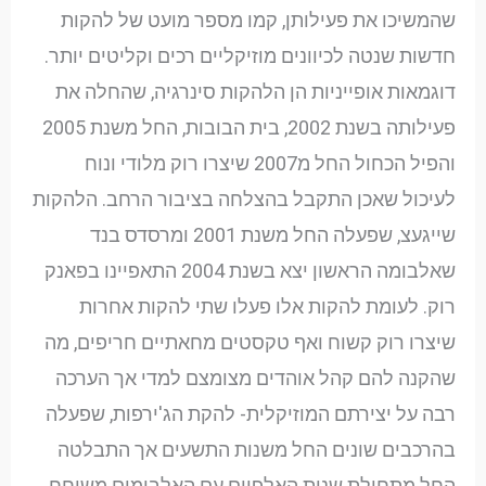
שהמשיכו את פעילותן, קמו מספר מועט של להקות
חדשות שנטה לכיוונים מוזיקליים רכים וקליטים יותר.
דוגמאות אופייניות הן הלהקות סינרגיה, שהחלה את
פעילותה בשנת 2002, בית הבובות, החל משנת 2005
והפיל הכחול החל מ2007 שיצרו רוק מלודי ונוח
לעיכול שאכן התקבל בהצלחה בציבור הרחב. הלהקות
שייגעצ, שפעלה החל משנת 2001 ומרסדס בנד
שאלבומה הראשון יצא בשנת 2004 התאפיינו בפאנק
רוק. לעומת להקות אלו פעלו שתי להקות אחרות
שיצרו רוק קשוח ואף טקסטים מחאתיים חריפים, מה
שהקנה להם קהל אוהדים מצומצם למדי אך הערכה
רבה על יצירתם המוזיקלית- להקת הג'ירפות, שפעלה
בהרכבים שונים החל משנות התשעים אך התבלטה
החל מתחילת שנות האלפיים עם האלבומים משוחח