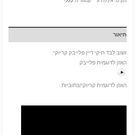
מק"ט:
אין מידע
קטגוריה:
כללי
תיאור
ושוב לבד תיקי דיין פלייבק קריוקי
האזן לדוגמית פלייבק
האזן לדוגמית קריוקי/כתוביות