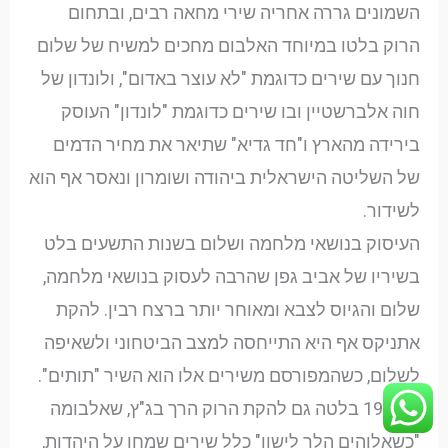
השמונים גררה אחריה שירי מחאה רבים, ובתחום
הרוק בלטו במיוחד האלבום מחכים למשיח של שלום
חנוך עם שירים כדוגמת "לא עוצר באדום", ולונדון של
חוה אלברשטיין ובו שירים כדוגמת "לונדון" העוסק
בירידה מהארץ ו"חד גדיא" שתיאר את מחיר הדמים
של השליטה הישראלית ביהודה ושומרון ונאסר אף הוא
לשידור.
העיסוק בנושאי מלחמה ושלום בשנות התשעים בלט
בשיריו של אביב גפן שהרבה לעסוק בנושאי מלחמה,
שלום והגיוס לצבא ומאוחר יותר ברצח רבין. להקת
אתניקס אף היא התייחסה למצב הביטחוני ולשאיפה
לשלום, כשהמפורסם משירים אלו הוא השיר "תותים".
ב-1998 בלטה גם להקת הרוק הרך בג"ץ, שאלבומה
"כשאלוהים הלך לישון" כלל שירים שמחו על היהדות,