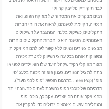
בעיניהם למשניים כמו ריקוד והופעה תיאטרלית. ושוב
לבד תיקי דיין פלייבק קריוקי
רבים מבקרים את המסחור של מוזיקת הפופ, ואת
הנטייה, הקיימת לטענתם, לראות את רווחי חברות
התקליטים, כשיקול בלעדי המתגבר על השיקולים
האמנותיים. הטענה היא כי חברות התקליטים בוחרות
מבצעים צעירים ונאים ללא קשר ליכולתם המוזיקלית
ומשווקות אותם בכל ערוצי השיווק למטרת מכירת
מוצר מוזיקלי רקיד שקהל היעד שלו הוא ילדים לפני או
בתחילת גיל הנעורים. סגנון פופ זה מכונה בלעג "טין
פופ" (Teen Pop, בתרגום חופשי: "פופ לבני נוער").
תדמיתם של כוכבי הפופ נחשבת לעתים כחשובה יותר
מהמוזיקה אותה הם יוצרים. עקב כך, כוכבי פופ
ומנהליהם עושים מאמצים גדולים כדי להקרין את