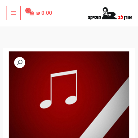
ילוג
₪
0.00
תוכן
כמות
טווח
של
מחירים:
ושוב
לבד
עד
תיקי
דיין
פלייבק
קריוקי