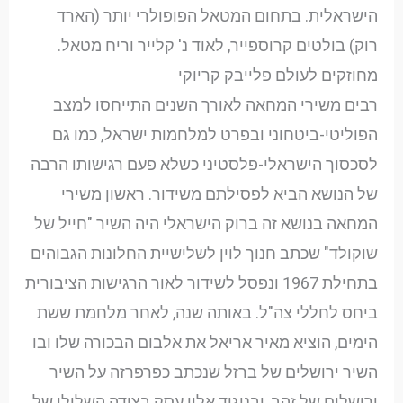
הישראלית. בתחום המטאל הפופולרי יותר (הארד
רוק) בולטים קרוספייר, לאוד נ' קלייר וריח מטאל.
מחוזקים לעולם פלייבק קריוקי
רבים משירי המחאה לאורך השנים התייחסו למצב
הפוליטי-ביטחוני ובפרט למלחמות ישראל, כמו גם
לסכסוך הישראלי-פלסטיני כשלא פעם רגישותו הרבה
של הנושא הביא לפסילתם משידור. ראשון משירי
המחאה בנושא זה ברוק הישראלי היה השיר "חייל של
שוקולד" שכתב חנוך לוין לשלישיית החלונות הגבוהים
בתחילת 1967 ונפסל לשידור לאור הרגישות הציבורית
ביחס לחללי צה"ל. באותה שנה, לאחר מלחמת ששת
הימים, הוציא מאיר אריאל את אלבום הבכורה שלו ובו
השיר ירושלים של ברזל שנכתב כפרפרזה על השיר
ירושלים של זהב, ובניגוד אליו עסק בצידה השלילי של