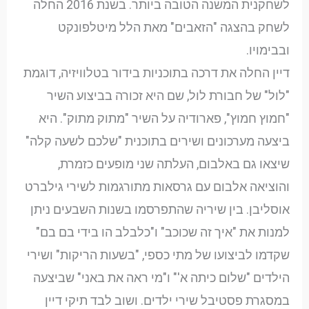
לשחקנית המשנה הטובה ביותר. בשנת 2016 החלה
לשחק בהצגה "הזאבים" מאת הלל מיטלפונקט
ובבימויו.
דיין החלה את דרכה בתוכניות בידור בטלוויזיה, דוגמת
"לול" של חבורת לול, שם היא זכורה בביצוע השיר
"חמוץ חמוץ", פארודיה על השיר "מתוק מתוק". היא
ביצעה מערכונים ושירים בתוכנית "שלכם לשעה קלה"
שיצאו גם באלבום, העלתה שני מופעים כזמרת,
והוציאה אלבום עם גרסאות מתורגמות לשירי גילברט
אוסליבן. בין שיריה שהתפרסמו בשנות השבעים ניתן
למנות את "איך זה שכוכב" ו"כלבלב הו בידי בם בם"
שקדמו לביצועו של מתי כספי, "בשעות הריקות" ושירי
הילדים "שלום כיתה א'" ו"מי ראה את באני" שביצעה
במסגרת פסטיבל שירי ילדים. ושוב לבד תיקי דיין