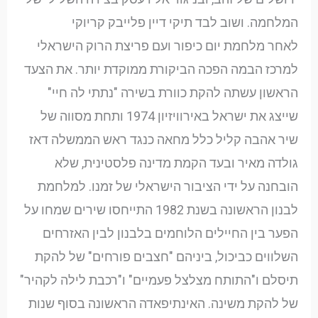
המלחמה. ושוב לבד תיקי דיין פלייבק קריוקי
לאחר מלחמת יום כיפור ועם פריצת הרוק הישראלי
למרכז הבמה הפכה הביקורת ממוקדת יותר. את הצעד
הראשון עשתה להקת כוורת בשירה "נתתי לה חיי"
שייצג את ישראל באירוויזיון 1974 ותחת מסווה של
שיר אהבה קליל כלל מחאה כנגד ראש הממשלה דאז
גולדה מאיר ובעד הקמת מדינה פלסטינית, שלא
הובחנה על ידי הציבור הישראלי של זמנו. למלחמת
לבנון הראשונה בשנת 1982 התייחסו שירים שמחו על
הפער בין החיילים הלוחמים בלבנון לבין האזרחים
השלווים כביכול, ביניהם "חצבים פורחים" של להקת
תיסלם ו"התותח מצלצל פעמיים" ו"רכבת לילה לקהיר"
של להקת משינה. האינתיפאדה הראשונה בסוף שנות