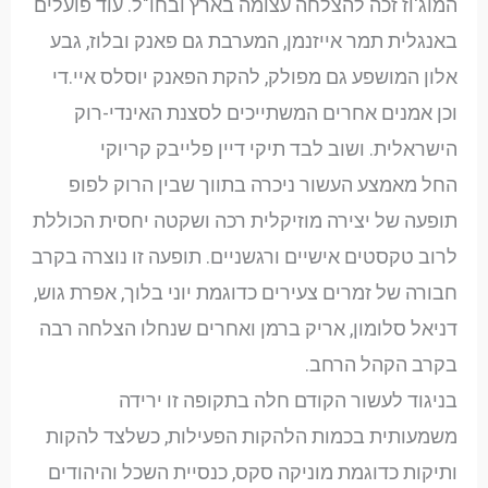
המוג'וז זכה להצלחה עצומה בארץ ובחו"ל. עוד פועלים
באנגלית תמר אייזנמן, המערבת גם פאנק ובלוז, גבע
אלון המושפע גם מפולק, להקת הפאנק יוסלס איי.די
וכן אמנים אחרים המשתייכים לסצנת האינדי-רוק
הישראלית. ושוב לבד תיקי דיין פלייבק קריוקי
החל מאמצע העשור ניכרה בתווך שבין הרוק לפופ
תופעה של יצירה מוזיקלית רכה ושקטה יחסית הכוללת
לרוב טקסטים אישיים ורגשניים. תופעה זו נוצרה בקרב
חבורה של זמרים צעירים כדוגמת יוני בלוך, אפרת גוש,
דניאל סלומון, אריק ברמן ואחרים שנחלו הצלחה רבה
בקרב הקהל הרחב.
בניגוד לעשור הקודם חלה בתקופה זו ירידה
משמעותית בכמות הלהקות הפעילות, כשלצד להקות
ותיקות כדוגמת מוניקה סקס, כנסיית השכל והיהודים