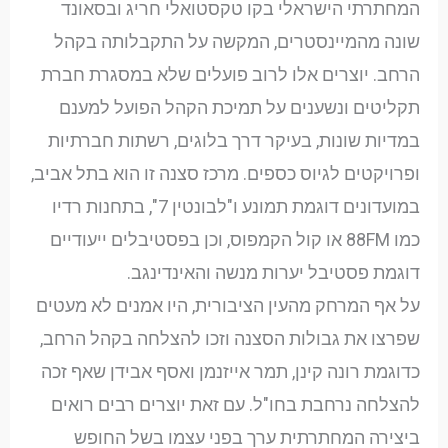
המחתרתי הישראלי בקו טקסטואלי חריג ובסאונד
שונה מהמיינסטרים, המקשה על התקבלותה בקהל
הרחב. יוצרים אלו לרוב פועלים שלא במסגרת חברת
תקליטים ונשענים על תמיכת הקהל הפועל למענם
במדיות שונות, בעיקר דרך בלוגים, רשתות חברתיות
ופרויקטים לגיוס כספים. מרכז סצנה זו הוא בתל אביב,
במועדונים דוגמת תמונע ו"לבונטין 7", בתחנות רדיו
כמו 88FM או קול הקמפוס, וכן בפסטיבלים ייעודיים
דוגמת פסטיבל יערות מנשה והאינדינגב.
על אף המרחק מהעין הציבורית, היו אמנים לא מעטים
שפרצו את גבולות הסצנה וזכו להצלחה בקהל הרחב,
כדוגמת רונה קינן, תמר אייזנמן ואסף אבידן שאף זכה
להצלחה נרחבת בחו"ל. עם זאת יוצרים רבים רואים
ביצירה המחתרתית ערך בפני עצמו בשל החופש