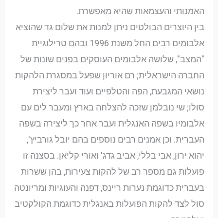
האמנותי והעצמאות שהיא מאפשרת.
בין היוצרים הבולטים ניתן למנות את שלום גד שהוציא
אלבומים רבים החל משנת 1996 ובהם טרילוגיית
"המצב", שלושה אלבומים העוסקים בפנים שונות של
החברה הישראלית; רם אוריון שפעל במסגרת הלהקות
נושאי המגבעת, הפה והטלפיים ועוד ועבר ליצירת
סולו; שי נובלמן שזכה להצלחה בארץ ומעבר לים עם
אלבומיו בשפה האנגלית ועבר אחר כך ליצירה בשפה
העברית. וכן אמנים רבים נוספים בהם יובל גורביץ',
יהוא ירון, אבי בללי, אביב גדג' ואורי קליאן. בסצנה זו
פועלות גם מספר רב של להקות צעירות, בהן ששרות
בעברית כדוגמת נערות ריינס, דפנה והעוגיות ומריונטה
סול לצד להקות הפועלות באנגלית כדוגמת הקולקטיב