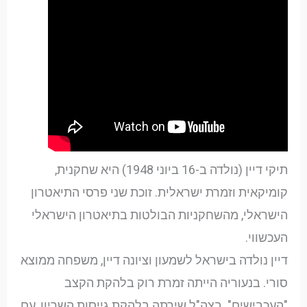
תיקי דיין (נולדה ב-16 ביוני 1948) היא שחקנית,
קומיקאית וזמרת ישראלית. זוכת שני פרסי התיאטרון
הישראלי, מהשחקניות הבולטות בתיאטרון הישראלי
העכשווי.
דיין נולדה בישראל לשמעון וציונה דיין, משפחה ממוצא
סורי. בנעוריה הייתה זמרת רוק בלהקת הקצב
"העכבישים". בצה"ל שירתה בלהקת גייסות השריון, עם