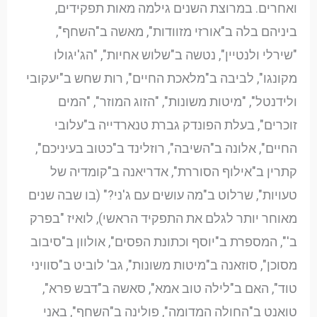
ואחרים. במרוצת השנים גילמה מאות תפקידים,
ביניהם בלה ב"אורזי מזוודות", מאשה ב"השחף",
"שירלי ולנטיין", נטשה ב"שלוש אחיות", "הג'יגולו
מקונגו", לביבה ב"מלאכת החיים", רות שחש ב"יעקובי
ולידנטל", "מיטות משונות", "הזוג המוזר", "המים
זוכרים", בעלת הפונדק גברת טנארדייה ב"עלובי
החיים", אלונה ב"השיבה", רוזלינד ב"כטוב בעיניכם",
קתרין ב"אילוף הסוררת", אדריאנה ב"קומדיה של
טעויות", שרלוט ב"מה עושים עם ג'ני?" (בו שבה שנים
מאוחר יותר לגלם את התפקיד הראשי), לואיז "בפרק
ב'", המספרת ב"יוסף וכתונת הפסים", אולוון ב"סיבוב
מסוכן", סוזאנה ב"מיטות משונות", גב' לוביט ב"סוויני
טוד", האם ב"לילה טוב אמא", סאשה ב"דבש פרא",
טואנט ב"החולה המדומה", פולינה ב"השחף", באני