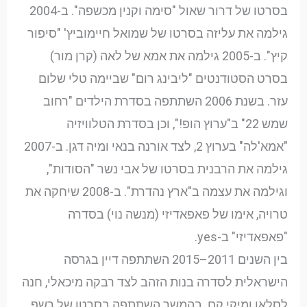
בסרטו של דרור שאול "סימה וקנין מכשפה". ב-2004
גילמה את עליזה בסרטו של שמואל חיימוביץ' "סיפור
קיץ". ב-2005 גילמה את אמא של לאה (קרן מור)
בסרט הסטודנטים "ליבינג רום" שביימה טלי שלום
עזר. בשנת 2006 השתתפה בסדרת הילדים "רחוב
שמש 22" ב"ערוץ הופ!", וכן בסדרת הטלוויזיה
"אמא'לה" בערוץ 2, לצד אורנה בנאי ומיה דגן. ב-2007
גילמה את הרבנית בסרטו של אבי נשר "הסודות",
וגילמה את עצמה ב"ארץ נהדרת". ב-2008 שיחקה את
טרויה, אימו של פאפאדיזי (מנשה נוי) בסדרה
"פאפאדיזי" ב-yes.
בין השנים 2011–2015 השתתפה דיין בגרסה
הישראלית לסדרה בנות הזהב לצד רבקה מיכאלי, חנה
לסלאו ומיקי קם. בהמשך השתתפה בסרטו של רשף