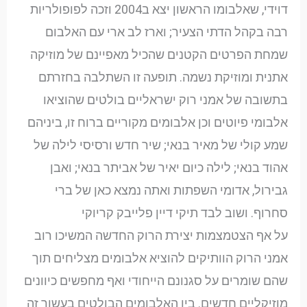
דוידי, שאלבומו הראשון יצא ב2004 וזכה לפופולריות
רבה בקהל הדתי הצעיר; וארז לב ארי עם האלבום
שמחת הפרטים הקטנים שהכיל מאפיינם של מוזיקה
אתנית ומוזיקת נשמה. תופעה זו השתלבה בחזרתם
בתשובה של אמני רוק ישראליים בולטים שהוציאו
אלבומי פיוטים וכן אלבומים מקוריים ברוח זו, ביניהם
שמע קולי של מאיר בנאי; שיר חדש ורסיסי לילה של
אהוד בנאי; לילה כיום יאיר של אביתר בנאי; ואבן
גבירול, אדומי השפתות ואתה נמצא כאן של ברי
סחרוף. ושוב לבד תיקי דיין פלייבק קריוקי
על אף הצטמצמות יצירת הרוק החדשה המשיכו רוב
אמני הרוק הוותיקים להוציא אלבומים מצליחים תוך
שהם שומרים על סגנונם הייחודי ואף מחפשים כיוונים
מוזיקליים חדשים. בין האלבומים הבולטים בעשור זה