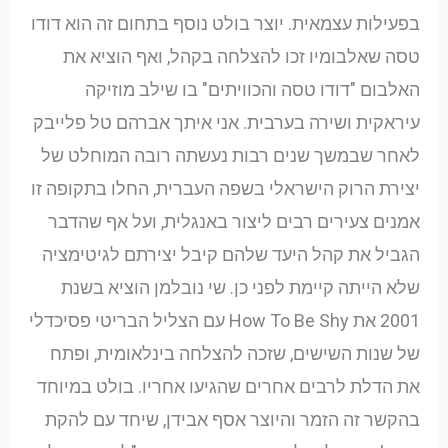
בפעילות עצמאית. יוצר בולט נוסף בתחום זה הוא דודו
טסה שאלבומיו זכו להצלחה בקהל, ואף הוציא את
האלבום "דודו טסה והכוויתים" בו שילב מוזיקה
עיראקית ושירה בערבית. אני איתך אברהם טל פלייבק
לאחר שבמשך שנים רבות נעשתה רובה המוחלט של
יצירת הרוק הישראלי בשפה העברית, החלו בתקופה זו
אמנים צעירים רבים ליצור באנגלית, ועל אף שהדבר
הגביל את קהל היעד שלהם קיבל יצירתם לגיטימציה
שלא הייתה קיימת לפני כן. שי נובלמן הוציא בשנת
2001 את How To Be Shy עם הצליל הבריטי פסיכדלי
של שנות השישים, שזכה להצלחה בינלאומית, ופתח
את הדלת לרבים אחרים שהגיעו אחריו. בולט במיוחד
בהקשר זה הזמר והיוצר אסף אבידן, שיחד עם להקת