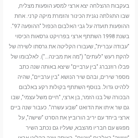
בעקבות ההצלחה יצא ארצי למסע הופעות מצליח,
שבו התגלתה נגנית הכינור והזמרת מיקה קרני. אחת
ההופעות תועדה על גבי האלבום הכפול "ההופעה 97".
בשנת 1998 השתתף ארצי בפרויקט גרסאות הכיסוי
"עבודה עברית", שעבורו הקליטה את גרסתו לשירה של
להקת רעש "לעתים" ("מה את מבינה…"). לאלבומו של
פבלו רוזנברג "בין ערביים" שיצא באותה שנה כתב
מספר שירים, ובהם שיר הנושא "בין ערביים", שהיה
ללהיט גדול. בנוסף השתתף בקולות רקע באלבום
הבכורה של בנו הזמר, בן ארצי, "חיים משל עצמי", שבו
גם שר איתו את הדואט "שבע עשרה". כעבור שנה ביים
ארצי ביחד עם יריב הורוביץ את הסרט "שישה", על
מפגש עם חבריו מהצבא, שעליו גם נכתב השיר
"שישה" באלבום "שניים". באותה שנה הקליט ארצי