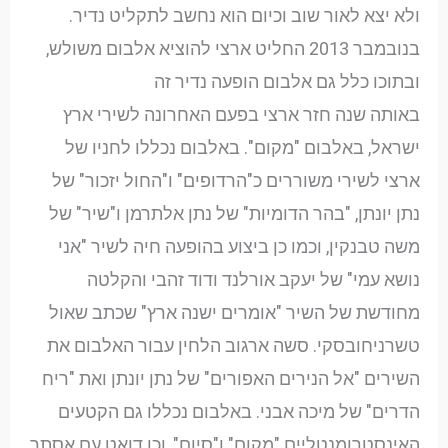
ולא יצא לאור שוב וכיום הוא נחשב לתקליט נדיר.
בנובמבר 2013 החליט ארצי להוציא אלבום משולש,
ובתוכו כלל גם אלבום הופעה נדיר זה
באותה שנה חזר ארצי בפעם האחרונה לשירי ארץ
ישראל, באלבום "מקום". באלבום נכללו לחניו של
ארצי לשירי משוררים כ"הרדופים" ו"החול יזכור" של
נתן יונתן, "בהר הדומיות" של נתן אלתרמן ו"שיר" של
משה טבנקין, וכמו כן ביצוע בהופעה חיה לשיר "אני
נושא עמי" של יעקב אורלנד ודוד זהבי והקלטה
מחודשת של השיר "אומרים ישנה ארץ" שכתב שאול
טשרניחובסקי. סשה ארגוב הלחין עבור האלבום את
השירים "אל הנירים האפורים" של נתן יונתן ואת "ריח
הדרים" של מיכה אבני. באלבום נכללו גם הקטעים
האינסטרומנטליים "מקום" ו"סיום", וכן דואט עם אסתר