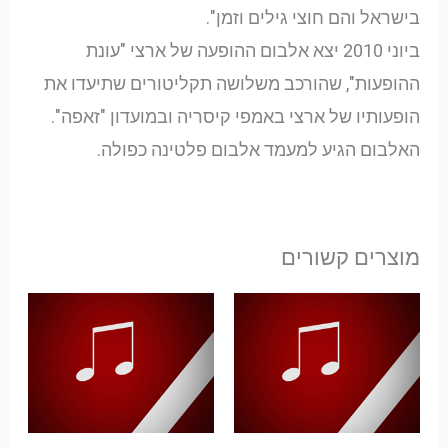
בישראל והם חוצי גילים וזמן".
ביוני 2010 יצא אלבום ההופעה של ארצי "עונת
ההופעות", שהורכב משלושה תקליטורים שתיעדו את
הופעותיו של ארצי באמפי קיסריה ובמועדון "זאפה".
האלבום הגיע למעמד אלבום פלטינה כפולה.‏
מוצרים קשורים
טווח
מחירים:
עד