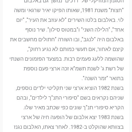
הסגנון המוזיקלי של "דרכים" נמשך גם באלבום
"חצות" משנת 1981, שאותו הפיקו יאיר שרגאי ומשה
לוי. באלבום בלטו השירים "לא עוזב את העיר", "יום
אחד", "הלילה השני" ו"במטוס סילון". שיר נוסף
באלבום היה "לנגב", ובו השורה "חתולים מחשבים את
קיצם לאחור, אם תעשי כמותם לא נגיע רחוק",
שהושמה ללעג פעמים רבות. במצעד הפזמונים השנתי
של רשת ג' לשנת תשמ"א זכה ארצי פעם נוספת
בתואר "זמר השנה".
בשנת 1982 הוציא ארצי שני תקליטי ילדים נוספים,
שניהם נקראים בשם "סיפורי התנ"ך לילדים", ובהם
הקריא סיפורי תנ"ך שונים כפי שכתב מאיר שלו.
בשנת 1983 יצא אלבום של הופעה חיה של ארצי
בצוותא שהוקלט ב-1982. לאחר צאתו, האלבום נגנז