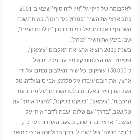
לאלבומה של ריקי גל "אין לזה סוף" שיצא ב-2001
כתב ארצי את השיר "במרוץ נגד הזמן". באותה שנה
השתתף באלבומו של דני סנדרסון "תולדות המים",
שבו ביצע את השיר "כנרת".
בשנת 2002 הוציא ארצי את האלבום "צימאון",
ששיחזר את הצלחות קודמיו, עם מכירות של
כ-150,000 עותקים. כל שירי האלבום נכתבו על ידי
ארצי, ואת רובם עיבדו גיל פלדמן, אבי סינגולדה, טל
שגב וערן וייץ. באלבום בלטו השירים "על פי תנועת
הרכבות", "צימאון", "בשקט בשקט", "להציל אותך" עם
טל שגב, "בדרך" עם שלומי שבת ו"דבר איתי על
המצב". ארצי נבחר שוב, ובפעם האחרונה עד כה,
כ"זמר השנה" של רשת ג'. בסך הכול זכה ארצי בתואר