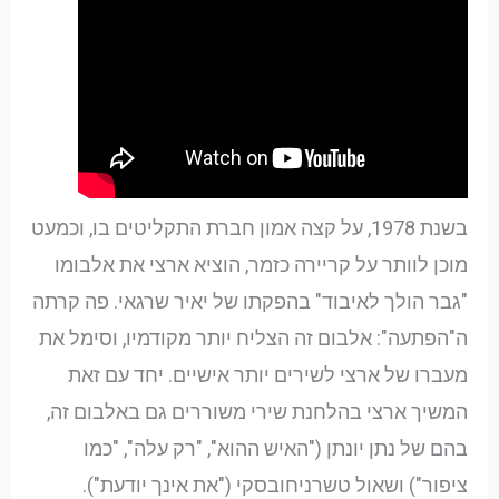
בשנת 1978, על קצה אמון חברת התקליטים בו, וכמעט
מוכן לוותר על קריירה כזמר, הוציא ארצי את אלבומו
"גבר הולך לאיבוד" בהפקתו של יאיר שרגאי. פה קרתה
ה"הפתעה": אלבום זה הצליח יותר מקודמיו, וסימל את
מעברו של ארצי לשירים יותר אישיים. יחד עם זאת
המשיך ארצי בהלחנת שירי משוררים גם באלבום זה,
בהם של נתן יונתן ("האיש ההוא", "רק עלה", "כמו
ציפור") ושאול טשרניחובסקי ("את אינך יודעת").