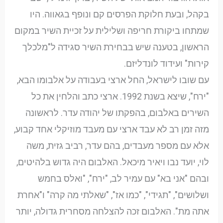
בקהל, ובעת חלוקת הפרסים קם ונופף בגאווה. היו
שמתחו ביקורת חריפה ושלילית על זכיית השיר במקום
הראשון, בטענה שיש בבחירת השיר סגידה ל"מלכלך
קירות" ועידוד לונדליזם.
עם שובו לישראל, החל ארצי בעבודה על אלבומו הבא,
"ירח", שיצא בשנת 1992. ארצי כתב והלחין את כל
השירים באלבום, בהפקתו של יהודה עדר. לראשונה
מזה זמן רב לא עבד ארצי עם מעבד מוזיקלי אחד קבוע,
אלא עם מספר מעבדים, בהם עדר, רביב גזית, משה
לוי, יועד נבו ויאיר מיכאל. האלבום היה גדוש בלהיטים,
ובהם "אני בא" עם עמיר לב, "ירח", "ואלס בחמש
ושלושים", "תגידי", "כמו אז", "שאלתי מה קרה" ו"אחרת
אתה מת". האלבום זכה להצלחה מסחרית גדולה, יותר