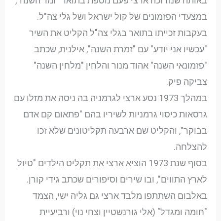
באותה שנה זכה ארצי פעם נוספת בתואר "זמר השנה",
במצעדי הפזמונים של קול ישראל ושל גלי צה"ל.
בעקבות זכייתו בתואר בגלי צה"ל הקליט את השיר
"עכשיו אני יודע" עם "זמרת השנה", אילנית, שכתב
"פזמונאי השנה" אהוד מנור והלחין "מלחין השנה"
צביקה פיק.
במהלך 1973 נסע ארצי לגרמניה בה ניסה את מזלו עם
גרסאות כיסוי גרמניות לשיריו בהם "פתאום קם אדם
בבוקר", והקליט שם ארבעה תקליטונים שלא זכו
להצלחה.
בסוף שנת 1973 הוציא ארצי את תקליט הילדים "טיול
לארץ התווים", ובו שירים וסיפורים שכתב גידי קורן.
באלבום השתתפו מלבד ארצי גם גליה ישי, הצמד
"חומה ומגדל" (אלי גורנשטיין וצחי נוי) ורביעיית