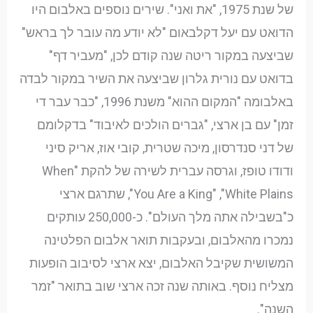
של שנת 1975, "את ואני". שירים נוספים באלבום היו
הדואט עם יעל דקלבאום "לא יודע מה עובר לך בראש"
שביצעה במקור ריטה שנה קודם לכן, "מעביר דף"
בדואט עם נורית גלרון שביצעה את השיר במקור לבדה
באלבומה "המקום ההוא" משנת 1996, "כבר עבר די
זמן" עם בן ארצי, "גברים הולכים לאיבוד" בדקלומם
של דני סנדרסון, מיכה שטרית, קובי אוז, אריק סיני
ודודו טופז, וגרסה עברית לשירה של להקת "When
You Are a King" ,"White Plains", שתרגם ארצי
כ"בשבילה אתה מלך העולם". כ-250,000 עותקים
נמכרו מהאלבום, ובעקבות תואר אלבום הפלטינה
המשושית שקיבל האלבום, יצא ארצי לסיבוב הופעות
מצליח נוסף. באותה שנה זכה ארצי שוב בתואר "זמר
השנה".