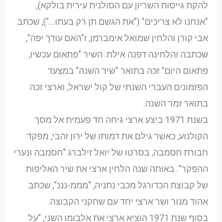
להקת גייסות השריון עם הסולנית עירית בולקא),
"אנחנו לא צריכים" ("את הגשם תן רק בעתו…"), שכתב
אבי קורן והלחין שמואל אימברמן, ו"האם עודך יפה",
שכתבה והלחינה דפנה אילת. השיר "פתאום עכשיו,
פתאום היום" זכה בתואר "שיר השנה" במצעד
הפזמונים העברי השנתי של קול ישראל, וארצי זכה
בתואר זמר השנה.
בשנת 1971 ביצע ארצי גיחה חד פעמית אל מסך
הקולנוע, כאשר גילם את דמותו של ירון זהבי, מפקד
חבורת חסמבה, בסרטו של יואל זילברג "חסמבה ונערי
ההפקר". באותה שנה הלחין ארצי את שיר האליפות
של קבוצת הכדורגל מכבי נתניה, "מממ-נננ", שכתב
אהוד מנור ושר ארצי יחד עם שחקני הקבוצה.
בסוף שנת 1971 הוציא ארצי את אלבומו השני, "על