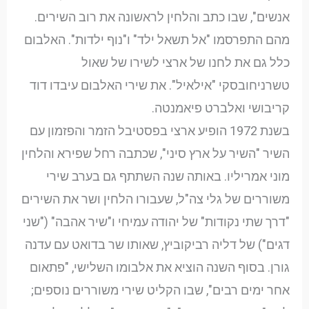
אנשים", שבו כתב והלחין לראשונה את רוב השירים.
מהם התפרסמו "אל תשאל ילד" ו"נוף ילדות". האלבום
כלל גם את לחנו של ארצי לשירו של שאול
טשרניחובסקי "אילאיל". את שירי האלבום עיבדו דוד
קריבושי ואלברט פיאמנטה.
בשנת 1972 הופיע ארצי בפסטיבל הזמר והפזמון עם
השיר "השיר על ארץ סיני", שכתבה רחל שפירא והלחין
מוני אמריליו. באותה שנה השתתף גם בערב שירי
משוררים של גלי צה"ל, שעבורו הלחין ושר את השירים
"דרך שתי נקודות" של יהודה עמיחי ו"שיר אהבה" ("שני
דגים") של דליה רביקוביץ, שאותו שר בדואט עם עדנה
גורן. בסוף השנה הוציא את אלבומו השלישי, "פתאום
אחר ימים רבים", שבו הקליט שירי משוררים נוספים;