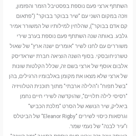
השתתף ארצי פעם נוספת בפסטיבל הזמר והפזמון,
וזכה במקום השני עם "שיר בבוקר בבוקר" ("פתאום
קם אדם בבוקר"), שהלחין למילותיו של המשורר אמיר
גלבע. באותה שנה השתתף פעם נוספת בערב שירי
משוררים עם לחנו לשיר "אומרים ישנה ארץ" של שאול
טשרניחובסקי. בסוף השנה הוציאה חברת ישראדיסק
אלבום אוסף של ארצי בשם זה, שכלל הקלטות שונות
של ארצי שלא מצאו את מקומן באלבומיו הרגילים, בהן
"בשל תפוח" ו"הלילה ארבתי" מתוך תוכנית הטלוויזיה
"רסיסי לילה תלויים", שהוקדשה לשירי חיים נחמן
ביאליק, שיר הנושא של הסרט "מלכת הכביש"
וגרסאות כיסוי לשירים "Eleanor Rigby" של הביטלס
ו"עיר לבנה" של נעמי שמר.