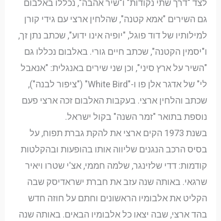
לצד "דרך שתי נקודות" ו"שיר אהבה", נכללו באלבום
גם השירים "אמא קטנה", שהלחין ארצי עם גידי קורן
למילותיו של דוד פוגל, "יופיה אינו ידוע", שכתב נתן זך,
ו"יסמין הקטנה", שכתב חיים גורי. באלבום נכללו גם
"השיר על ארץ סיני", וכן שני שירים באנגלית: "אנאבל
לי" של אדגר אלן פו ו-"White Bird" ("ציפור לבנה"),
שכתב והלחין ארצי. בעקבות האלבום זכה ארצי פעם
נוספת בתואר "זמר השנה" בקול ישראל.
בשנת 1973 הקים ארצי את להקת גברת תפוח, על
בסיס הרכב הנגנים שליווה אותו בהופעות ובהקלטות
קודמות: דדי שלזינגר, שלמה חממי, אצ'י שטרו ויאיר
שרגאי. באותה שנה עזב את חברת ישראדיסק שבה
הקליט את אלבומיו הראשונים וחתם על חוזה חדש
בהד ארצי, שבה יצאו כל אלבומיו הבאים. באותה שנה