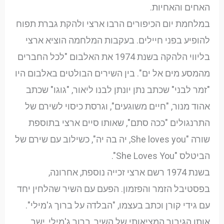
האחים והאחיות.
במלחמת יום הכיפורים הרבו ארצי ולהקת גברת תפוח
להופיע בפני חיילים. בעקבות המלחמה הוציא ארצי
בליווי הלהקה בשנת 1974 את האלבום "לכל החברים
מהמסע מים אל ים". בין השירים הבולטים באלבום היו
"זמר לבני" שכתב נתן יונתן לבנו ליאור, "גוגו" שכתב
אהוד מנור, "חיים משוגעים", וגרסת כיסוי לשירם של
התרנגולים "ככה סתם", שאותו סיים ארצי בתוספת
שורה "She loves you, יה בה יה", כשילוב עם שירם של
הביטלס "She Loves You".
בשנת 1974 רשם ארצי זכייה נוספת, אחרונה,
בפסטיבל הזמר והפזמון. הפעם עם השיר שהלחין יחד
עם גידי קורן וכתב בעצמו, "הבלדה על ברוך ג'מילי".
אותו הגיבור המציאותי של השיר, ברוך ג'מילי, ישב