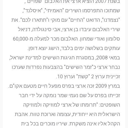
בשנת 2007 הוציא ארצי את האלבום "שפויים",
שמתוכו התפרסמו השירים "האמיתי", "איסלנד",
"נצמדנו", הדואט "החיים" עם מוקי ו"תתארו לכם". את
שירי האלבום עיבדו בן ארצי, אבי סינגולדה, דניאל
סלומון ואודי שמחון. האלבום מכר למעלה מ-60,000
עותקים בשלושה ימים בלבד, הישג יוצא דופן.
במאי 2008, במסגרת חגיגות השישים למדינת ישראל,
נבחר ארצי כ"זמר השישים" בהצבעות נפרדות שערכו
זכיינית ערוץ 2 "קשת" וערוץ 10.
במרץ 2009 זכה ארצי בפרס מפעל חיים מטעם אקו"ם.
זכייתו בפרס על שם נעמי שמר נומקה על ידי חבר
השופטים: "תרומתו של ארצי למוזיקה ולמוזיקה
הישראלית היא ייחודית, עצומה וארוכת טווח. אהבת
הקהל אליו אינה משקרת. שיריו מוכרים בכל בית