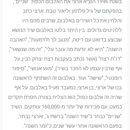
בשנת 1996 הוציא ארצי את האלבום הכפול "שניים",
בהפקתם של גיל פלדמן וליאור טבת. ארצי כתב
והלחין את כל השירים באלבום, שרבים מהם היו
ללהיטים גדולים. בין היתר בלטו באלבום שיר הנושא
שבוצע בדואט עם ריטה, "מנגב לך ת'דמעות", "האהבה
הישנה", "היא לא יודעת מה עובר עלי", "זה מה שנשאר",
"דו"ח רצח" (אשר נכתב בעקבות רצח יצחק רבין, על
אף שרבין עצמו לא הוזכר בשיר), "מגע אנושי", "סיפור
רומנטי", "שישה" ועוד. באלבום זה השתתף לראשונה
בנו של ארצי, בן ארצי, כמעבד פעיל באלבום. על אף
שהיה זה אלבום כפול, הוא הצליח בצורה חסרת תקדים
כמעט, עם מכירות של יותר מ-160,000 עותקים. השיר
"שניים" נבחר כ"שיר השנה" ברשת ג', וארצי נבחר,
בפעם הראשונה אחרי עשר שנים, כ"זמר השנה".