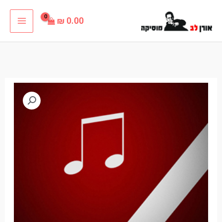
ילוג
₪
0.00
תוכן
כמות
של
הרדופים
פלייבק
קריוקי