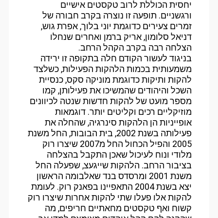
יחסית הכוללת לרוב טקסטים אישיים
ורגשניים. תופעה זו נוצרה בקרב חבורה של
זמרים צעירים כדוגמת יוני בלוך, אפרת גוש,
דניאל סלומון, אריק ברמן ואחרים שנחלו
הצלחה רבה בקרב הקהל הרחב.
בניגוד לעשור הקודם חלה בתקופה זו ירידה
משמעותית בכמות הלהקות הפעילות, כשלצד
להקות ותיקות כדוגמת מוניקה סקס, כנסיית
השכל והיהודים שהמשיכו את פעילותן, קמו
מספר מועט של להקות חדשות שנטה לכיוונים
מוזיקליים רכים וקליטים יותר. דוגמאות
אופייניות הן הלהקות סינרגיה, שהחלה את
פעילותה בשנת 2002, בית הבובות, החל משנת
2005 והפיל הכחול החל מ2007 שיצרו רוק
מלודי ונוח לעיכול שאכן התקבל בהצלחה
בציבור הרחב. הלהקות שייגעצ, שפעלה החל
משנת 2001 ומרסדס בנד שאלבומה הראשון
יצא בשנת 2004 התאפיינו בפאנק רוק. לעומת
להקות אלו פעלו שתי להקות אחרות שיצרו רוק
קשוח ואף טקסטים מחאתיים חריפים, מה