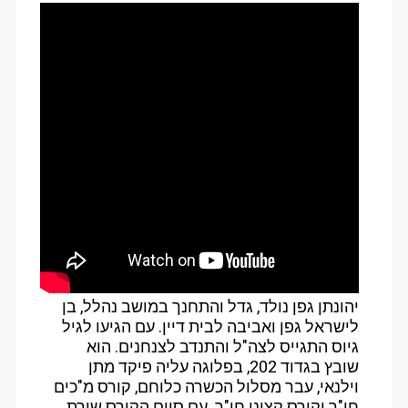
יהונתן גפן נולד, גדל והתחנך במושב נהלל, בן
לישראל גפן ואביבה לבית דיין. עם הגיעו לגיל
גיוס התגייס לצה"ל והתנדב לצנחנים. הוא
שובץ בגדוד 202, בפלוגה עליה פיקד מתן
וילנאי, עבר מסלול הכשרה כלוחם, קורס מ"כים
חי"ר וקורס קציני חי"ר. עם סיום הקורס שירת