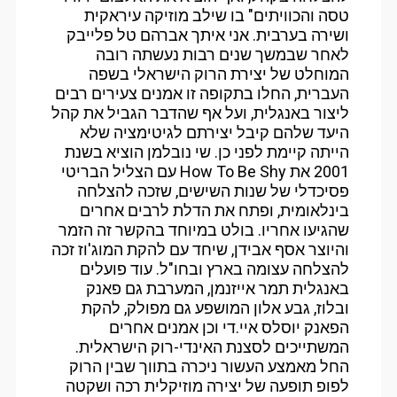
טסה והכוויתים" בו שילב מוזיקה עיראקית
ושירה בערבית. אני איתך אברהם טל פלייבק
לאחר שבמשך שנים רבות נעשתה רובה
המוחלט של יצירת הרוק הישראלי בשפה
העברית, החלו בתקופה זו אמנים צעירים רבים
ליצור באנגלית, ועל אף שהדבר הגביל את קהל
היעד שלהם קיבל יצירתם לגיטימציה שלא
הייתה קיימת לפני כן. שי נובלמן הוציא בשנת
2001 את How To Be Shy עם הצליל הבריטי
פסיכדלי של שנות השישים, שזכה להצלחה
בינלאומית, ופתח את הדלת לרבים אחרים
שהגיעו אחריו. בולט במיוחד בהקשר זה הזמר
והיוצר אסף אבידן, שיחד עם להקת המוג'וז זכה
להצלחה עצומה בארץ ובחו"ל. עוד פועלים
באנגלית תמר אייזנמן, המערבת גם פאנק
ובלוז, גבע אלון המושפע גם מפולק, להקת
הפאנק יוסלס איי.די וכן אמנים אחרים
המשתייכים לסצנת האינדי-רוק הישראלית.
החל מאמצע העשור ניכרה בתווך שבין הרוק
לפופ תופעה של יצירה מוזיקלית רכה ושקטה