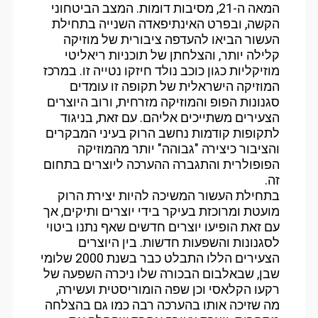
המאה ה-21, מסיבות דומות. המצב הביטחוני
הקשה, ובפרט האינתיפאדה השנייה בתחילת
העשור הביאו להעדפה ציבורית של מוזיקה
קלילה יותר, והצלחתן של תוכניות ריאליטי
מוזיקליות כגון כוכב נולד חיזקו נטייה זו. במרכז
המוזיקה הישראלית של תקופה זו עומדים
סגנונות הפופ והמוזיקה מזרחית, ורוב היוצרים
הצעירים משתייכים אליהם. עם זאת, בניגוד
לתקופות קודמות נחשב הרוק בעיני המבקרים
והציבור כיצירה "גבוהה" יותר מהמוזיקה
הפופולרית והתגברה ההערכה ליוצרים בתחום
זה.
בתחילת העשור המשיכה להיות יצירת הרוק
מועטת ומרוכזת בעיקר בידי יוצרים ותיקים, אך
עם זאת הופיעו יוצרים חדשים שאף נתנו ביטוי
לסגנונות והשפעות חדשות. בין היוצרים
הצעירים הללו התבלט כבר בשנת 2000 שלומי
שבן, שבאלבום הבכורה שלו ניכרה השפעה של
רקעו הקלאסי וכן שפה הומוריסטית ועשירה,
מה שזיכה אותו בהערכה רבה כמו גם בהצלחה