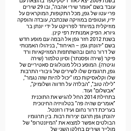
בשנת 2009 יצא לאור דיסק-ספר בהוצאת עם
עובד בשם "אומר שירי אהבה", ובו 29 שירים
פרי עטו של גפן, מכל התקופות, המוקראים על
ידיו, ועטופים במוזיקה שנכתבה, עובדה והופקה
מוזיקלית במיוחד לפרויקט על ידי יונתן בר
גיורא. הפיק אמנותית רפי קינן.
בשנת 2012 חזר גפן אל הבמה עם מופע חדש
בשם "יהונתן גפן – האיחוד", בניהולו האמנותי
של דרור נחום ובהשתתפות המוזיקאיות ורד
פיקר (שירה ופסנתר) וסיון טלמור (שירה
וגיטרה). המופע כולל מונולוגים סאטיריים של
גפן, תרגומים שלו לשירים של גיבורי התרבות
שלו וקלאסיקות כמו "יכול להיות שזה נגמר",
"לילה טוב", "הבלדה על חדווה ושלומיק",
"אבשלום" ועוד.
בתחילת 2014 החל להגיש את התוכנית
"אומרים שהיה פה" בטלוויזיה החינוכית
בעריכת דרור נחום ועידו רוזנטל.
יהונתן גפן תרגם יצירות רבות. בין תרגומיו
הבולטים אפשר למצוא את "המיזנטרופ" של
מולייר ושירים בחלקו השני של