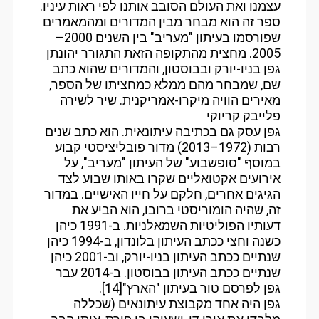
עצמנו ואת העולם הסובב אותנו לפי ראות עיניו.
ספר זה הוא מבחר מבין המדורים ומהמאמרים
שפורסמו בעיתון "מעריב" בין השנים 2000–
2005. מחצית מהתקופה הזאת התגורר יהונתן
גפן בניו-יורק ובבוסטון, והמדורים שהוא כתב
שם, שמבחר מהם ממלא כמחציתו של הספר,
מאירים הוויה מיקרו-אמריקנית. שיר לשירה
פלייבק קריוקי
גפן עסק גם בכתיבה עיתונאית. הוא כתב שנים
רבות (1972–2013) מדור פובליציסטי קבוע
במוסף "סופשבוע" של העיתון "מעריב", על
אירועים אקטואליים שקרו באותו שבוע לצד
הגיגים אחרים, חלקם על חייו האישיים. במדור
זה, שהיה הומוריסטי ברובו, הוא הביע את
דעותיו הפוליטיות השמאלניות. ב-1991 כיהן
כשנה וחצי ככתב העיתון בלונדון, ב-1994 כיהן
שנתיים ככתב העיתון בניו-יורק, וב-2001 כיהן
שנתיים ככתב העיתון בבוסטון. ב-2014 עבר
גפן לפרסם טור בעיתון "הארץ"[14].
גפן היה אחד מקבוצת עיתונאים (שכללה