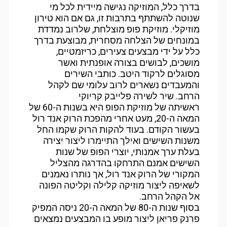
בדרך כלל, המוזיקה נגישה מיידית לכל מי
שנוטה להשתתף בתרבות זו, גם אם הוא טירון
מוזיקלי. מוזיקת פופ מוצלחת, שלרוב נמדדת
במונחים של הצלחה מסחרית, מבוצעת בדרך
כלל על ידי מבצעים צעירים, כריזמטיים,
מושכים, לבושים בצורה אופנתית ואשר
מסוגלים לרקוד היטב. כותבי השירים
והמעבדים נשארים לרוב עלומי שם לקהל
הרחב. שיר לשירה פלייבק קריוקי
ראשיתה של מוזיקת הפופ היא בשנות ה-60 של
המאה ה-20, מעט אחרי מהפכת הרוק אנד רול
בעשור הקודם. בעוד להקות הרוק שקמו החל
משנות השישים ואילך התיימרו ליצור יצירה
בעלת ערך אמנותי, יוצרי הפופ של שנות
השישים אמנם התרחקו בהדרגה מהצליל
המקורי של הרוק אנד רול, אך נותרו נאמנים
לשאיפה ליצור מוזיקה קלילה וקליטה הפונה
אל הקהל הרחב.
בסוף שנות ה-80 של המאה ה-20 ניסה המפיק
פרנק פריאן ליצור מופע בו המבצעים נמצאים