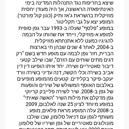
שיצא בחריפות נגד התנהלות המדינה בימי
האינתיפאדה הראשונה, אך היה מעודן יחסית
מוזיקלית בהשראת ג'אז ותיק (כגון קול פורטר).
המופע יצא על גבי תקליטור.
במופע "פלסף" שעלה ב-1993 עבר גפן סופית
למופע א-מוזיקלי, וייחד את שהותו על הבמה
להגיגיו כמעט ללא אתנחתא מוזיקלית.
ב-2004, לאחר 4 שנים שבהן חי בארצות
הברית, חזר גפן לבמה עם מופע חדש בשם "רק
דגים מתים שוחים עם הזרם", שבו שילב קטעי
דיבור סאטיריים ושירה. יחד איתו הופיעו דין דין
אביב בשירה וכלי הקשה, דנה עדיני בשירה וורד
יעקב-פיקר בקלידים. קטעים מהמופע מופיעים
באלבום האוסף המשולש של שירים והופעות
של גפן ב-2008. שיר לשירה פלייבק קריוקי
גפן מדקלם את מילות השיר "האשה שאיתי"
במופע מיוחד לציון 25 שנה לאלבום, 2009
ב-2008 עלה המופע מראת פלאים, מופע
משותף לגפן עם דניאל סלומון, שבו שולבו
מונולוגים סאטיריים של גפן ושיריו של סלומון.