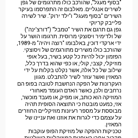
"בסוף מעגל", שהורכב כולו מתרגומים של גפן
לשירים אנגליים. מאלבום זה התפרסמו בעיקר
השירים "בסוף מעגל" ו"ילד ירוק". שיר לשירה
פלייבק קריוקי
גפן גם תרגם את השיר "טמבל" ("דורצ'ינה")
של ולדימיר ויסוצקי מרוסית. תרגומו הושר על
ידי ארקדי דוכין, באלבומו "רוצה ויהיה" מ-1989,
שהורכב כולו משירים מתורגמים של ויסוצקי.
הפזמון יכול להיות כל קטע בשיר, בעל אופי
מוזיקלי, קצבי, קולי, או כפי שהוא בדרך כלל,
שילוב של כל אלה, אשר נקלט בקלות על ידי
המאזין ואשר עוזר לשיר להתבלט. מגוון
העקרונות של הפקה הנחשבת לטובה בפופ הם
נרחבים ולכן, כאשר האדם העומד מאחורי
המוזיקה הוא כותב, או מפיק, או מעבד מוכשר,
אזי, כמעט מובטח כי התוצאה הסופית תהיה
מבוססת על מספר רעיונות מוזיקליים החוזרים
על עצמם כדי לגרות את אוזנו ואת עניינו של
המאזין.
טכניקות ההפקה של מוזיקת הפופ עוקבות
מקרוב אחרי האופנות המוזיקליות השולטות.