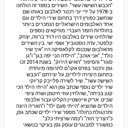
"הכבש השישה עשר". השירים בספר זה הולחנו
ב-1978 על ידי יוני רכטר לאלבום באותו שם
שנחשב כפורץ דרך בתחום שירי הילדים וגם
אחד האלבומים הישראליים הנמכרים ביותר
בתולדות הזמר העברי. מוזיקאים נוספים
שהלחינו שירים באלבום היו דויד ברוזה, יצחק
קלפטר, עדה נוסטוביץ' ושפי ישי. בין השירים
מהאלבום שנכנסו לקלאסיקה היו "איך שיר
נולד", "אני אוהב", "הילדה הכי יפה בגן" ו"גן
סגור" והסיפור "האיש הירוק". בשנת 2014 זכו
גפן ורכטר בפרס אקו"ם לתרומה מיוחדת
בתחום היצירה לילדים, על יצירתם "הכבש
השישה עשר". שיר לשירה פלייבק קריוקי
שיר ילדים נוסף שכתב גפן הוא "הייתי הילד הכי
קטן בכיתה", שהלחין עוזי חיטמן ושרה ציפי
שביט. אריק איינשטיין הקליט עבור אלבומי
הילדים שהוציא "הייתי פעם ילד" ו"האריה היונה
ותרנגולת כחולה" מספר שירי ילדים שכתב גפן,
כ"הצריך הזה" ו"כמה שרציתי כלב".
כמשורר למבוגרים עוסק גפן בעיקר בנושאי