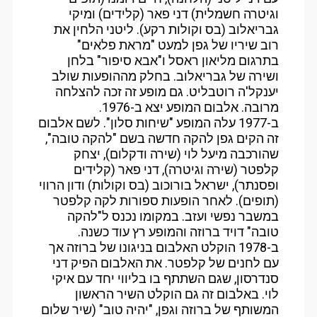
וגיטרה חשמלית) דני פאר (קלידים) ומיקי
גבריאלוב (בס וקולות רקע). ליטני הלחין את
רוב שיריו של גפן למעט "מראת פלאים"
בתרגום מליאון ראסל ו"אבא סיפור" בלחן
ושירה של גבריאלוב. בחלק מההופעות שולב
יענקל'ה רוטבליט. גם מופע זה זכה להצלחה
מרובה. אלבום המופע יצא ב-1976.
ב-1977 עלה המופע "שיחות סלון". לשם אלבום
זה הקים גפן להקה חדשה בשם "להקה טובה",
שהורכבה מיעל לוי (שירה ודקלום), יצחק
קלפטר (שירה וגיטרה), דני פאר (קלידים
ופסנתר), ישראל בורוכוב (בס וקולות) ודון הרווי
(תופים). לאחר הופעות ספורות לקה קלפטר
במשבר נפשי ועזב. במקומו נכנס ל"להקה
טובה" דויד ברוזה והמופע רץ עוד כשנה.
ב-1978 הוקלט האלבום בניגונו של ברוזה אך
עם לחנים של קלפטר. את האלבום הפיק דני
סנדרסון, שגם השתתף בו בליווי יחד עם איקי
לוי. באלבום זה גם הוקלט השיר הראשון
המשותף של ברוזה וגפן, "יהיה טוב" (שיר שלום