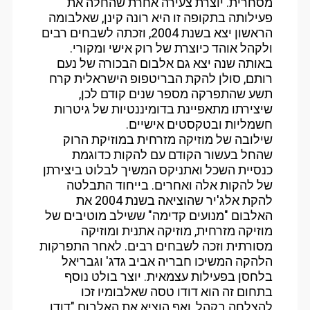
מסחרית. יוצרת צעירה אחרת שהחלה את
פעילותה בתקופה זו היא רונה קינן, שאלבומה
הראשון יצא בשנת 2004, וזכתה לשבחים רבים
ולקהל אוהד כיוצרת של רוק אישי ומקורי.
באותה שנה יצא גם אלבום הבכורה של נעם
רותם, סולן להקת הבריטפופ הישראלית קרח
תשע שהתפרקה מספר שנים קודם לכן,
שיצירתו מתאפיינת בדומיננטיות של גיטרות
חשמליות ובטקסטים אישיים.
שילובה של מוזיקה מזרחית במוזיקת הרוק
שהחל בעשור הקודם עם להקות כדוגמת
כנסיית השכל ואתניקס המשיך לבלוט ביצירתן
של להקות אלה ואחרים. בייחוד התבלטה
להקת אלג'יר שהוציאה בשנת 2004 את
האלבום "מנועים קדימה" ששילב מוטיבים של
מוזיקה מזרחית, מוזיקה אתנית ומוזיקה
מסורתית וזכה לשבחים רבים. לאחר התפרקות
הלהקה המשיכו חבריה אביב גדג' וגבריאל
בלחסן בפעילות עצמאית. יוצר בולט נוסף
בתחום זה הוא דודו טסה שאלבומיו זכו
להצלחה בקהל, ואף הוציא את האלבום "דודו