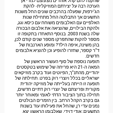
שהקנה להם קהל אוהדים מצומצם למדי אך
הערכה רבה על יצירתם המוזיקלית- להקת
הג'ירפות, שפעלה בהרכבים שונים החל משנות
התשעים אך התבלטה החל מתחילת שנות
האלפיים עם האלבומים משוחח עם כיסא וגג,
ולהקת הבילויים, שהוציאה את אלבום הבכורה
שלה בשנת 2003. בנוסף התאחדו בתקופה זו
מספר להקות שהתפרקו מספר שנים קודם לכן,
בהן משינה, איפה הילד? ומופע הארנבות של
ד"ר קספר, שחזרו להופיע וכן להוציא אלבומים
חדשים.
תופעה נוספת של סוף העשור הראשון של
המאה ה-21 היא פריחה של שימוש בטקסטים
יהודיים, מהתנ"ך, הפיוטים ועוד בקרב מוזיקאים
ישראליים בכלל ויוצרי רוק בפרט. תחילתה של
תופעה זו הייתה בעלייתה של מוזיקה יהודית
מקורית ופריצתם של יוצרי רוק דתיים חדשים,
תחילה בתוך הציבור הדתי לאומי ומאוחר יותר
גם בקרב הקהל הרחב. בין הזמרים הבולטים
נמנים עדי רן, שהחל את פעילותו עוד בשנות
התשעים; אודי דוידי, שאלבומו הראשון יצא