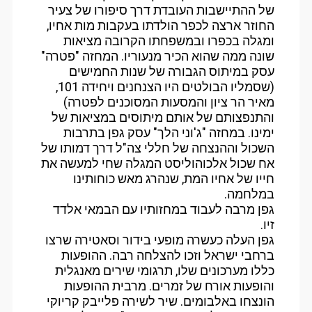
של ההתיישבות העובדת דרך סיפורו של צעיר
החוזר ארצה לכפר הולדתו בעקבות מות אחיו,
ומגלה בכפרו ובמשפחתו הקרובה מציאות
שונה ממה שהוא הכיר מנעוריו. המחזה "פטרה"
עסק במיתוס הגבורה של שנות החמישים
(שסמליו הבולטים היו הצנחנים ויחידה 101,
מאיר הר ציון והמסעות המסוכנים לפטרה)
והתנפצותם של אותם מיתוסים במציאות של
ימינו. במחזה "ג'וני הלך" עסק גפן בתרבות
השכול וההנצחה של חללי צה"ל דרך דמותו של
אח שכול אלכוהוליסט המגלה שחי למעשה את
חייו של אחיו המת, שנהרג מאש כוחותינו
במלחמה.
גפן מרבה לעבוד במחזותיו עם הבמאי אלדד
זיו.
גפן העלה כעשרה מופעי בידור וסאטירה שרצו
ברחבי ישראל וזכו להצלחה רבה. ההופעות
כללו מערכונים שלו, תרגומי שירים מאנגלית
והופעות אורח של זמרים. מרבית ההופעות
הונצחו באלבומים. שיר לשירה פלייבק קריוקי