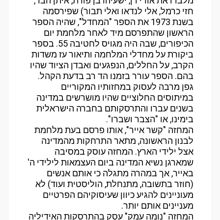
מלבדו את אורי דן, ישעיהו בן פורת, איתן הבר,
חזי כרמל, אלי לנדאו ואלי תבור) שפירסמה
בשנת 1973 את הספר "המחדל", שהיה הספר
הראשון שהתפרסם מיד לאחר מלחמת יום
הכיפורים, שבה היה מגויס לחטיבה 55. בספר
ביקורת על מחדלי המלחמה ותיאור עז משדות
הקרב, על החללים, הנפגעים ואבדן הציוד שהיו
בהם. הספר עורר בזמנו הד רב בדעת הקהל.
גפן מרבה לעסוק במחזותיו המקוריים
במיתוסים החלוציים שהיו מושרשים במדינה
בשנים עברו והתרסקותם בחברה הישראלית
בימינו, או "הצבר ושברו".
המחזה "קשר אייר", אותו פרסם בעת מלחמת
לבנון הראשונה, מתאר התרחקות מהמדינה
אצל ילידי הארץ. המחזה עוסק במסיבה
שמארגן נשיא המדינה ביום העצמאות לילידי ה'
באייר, אך במהרה מתגלה כי אותם אנשים
(חוזר בתשובה, מתנחלת, הוליסטית ועוד) לא
מעוניינים להגיע כיוון שעיסוקיהם הפרטיים
מעניינים אותם יותר.
המחזה "נומה עמק" עסק בהתרסקות האידיליה