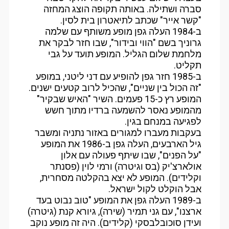
סברה ושתילה. באותה תקופה הוצג המחזה
"קשר אייר" שכתב לתיאטרון בית לסין.
ב-1984 העלה גפן מופע משותף עם שלמה
גרוניך בשם "הווי ובידור", שבו חזר לבקר את
מלחמת שלום הגליל. המופע תועד על גבי
תקליט.
ב-1985 חזר גפן להופיע עם דני ליטני, במופע
"זה הכול בין שניים", שהכיל לרוב קטעים ישנים.
המופע רץ כ-15 פעמים. השיר "האיש שבקיר"
מהמופע נאסר להשמעה ברדיו מתוך חשש
לפגיעה במנחם בגין.
בעקבות מעברו למגורים באזור נתניה ומשבר
גיל הארבעים, העלה גפן ב-1986 את המופע
"על הפנים", שבו שיתף פעולה עם אלון
אולארצ'יק (בס וגיטרה) ורמי לוין (פסנתר
וקלידים). המופע לא יצא בהקלטה מסחרית,
אבל הוקלט לקול ישראל.
ב-1989 העלה גפן את המופע "טוב נבוט בעד
ארצנו", עם גני תמיר (שירה), גיורא קנת (גיטרה)
ועידן סוכובלבסקי (קלידים). היה זה מופע נוקב