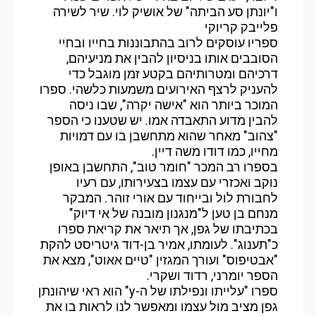
ו"יונתן סע הביתה" של אושיק לוי. שיר לשירה
פלייבק קריוקי
ספריו עוסקים לרוב בהתבוננות בחייו ובחיי
הסובבים אותו בניסיון להבין את מניעיהם,
דרכיהם ומטרותיהם בקטע זמן מוגבל כדי
להעניק לרצף האירועים משמעות כלשהי. ספרו
המוכר ביותר הוא "אישה יקרה", שבו ניסה
להבין מדוע התאבדה אמו. יש שטענו כי הספר
"צהוב" מאחר שהוא מתחשבן בו עם דמויות
מחייו, כמו דודו משה דיין.
בספרו רב המכר "חומר טוב", התחשבן באופן
נוקב ואכזרי עם עצמו בצעירותו, עם רעיו
לחבורת לול ובייחוד עם אורי זוהר. המבקר
מנחם בן טען ל"מנגנון מובנה של אי דיוק"
בכתיבתו של גפן, אך תיאר את קריאת ספרו
כ"תענוג". לעומתו, אמיר בן-דוד גיטריסט להקת
"אבטיפוס" ועורך המגזין "טיים אאוט", מצא את
הספר יומרני, רדוד ושקרי.
ספרו "עלייתו ונפילתו של ה-y" הוא ראי שיהונתן
גפן מציב מול עצמו ומאפשר לנו לראות בו את