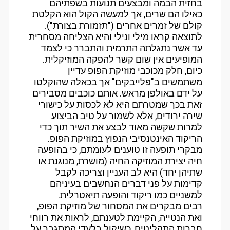
בחזית הבמה ומבצעים תנועות בשפתיהם
כאילו הם שרים, אך למעשה הקול הוא הקלטת
קולם של זמרים אחרים ("תזמורת בצורת").
לתוצאה קראו מילי ונילי והיא הצליחה מסחרית
עד אשר נתגלתה התרמית והתברר כי לצמד
המופיעים אין שום קשר להפקה המוזיקלית.
כיום, חלק מכוכבי מוזיקת הפופ עדיין
משתמשים ב"פלייבקים" אך בכאלה שהוקלטו
על ידם באולפן מראש. אותם כוכבים מסבירים
זאת בכך שמטרתם היא לא לכסות על כישורי
שירה ירודים, אלא לשמור על טיב הביצוע
למרות שקשה מאוד לבצע את השיר תוך כדי
הריקוד האינטנסיבי הנפוץ במוזיקת הפופ.
מבקרי תופעה זו טוענים לעומתם, כי בהופעה
חיה יצירת המוזיקה החיה (מושרת, מנוגנת או
שתיהן יחד) היא לב העניין וצריכה לקבל
קדימות על פני דברים הנחשבים בעיניהם
למשניים כמו ריקוד והופעה תיאטרלית.
רבים מבקרים את המסחור של מוזיקת הפופ,
ואת הנטייה, הקיימת לטענתם, לראות את רווחי
חברות התקליטים, כשיקול בלעדי המתגבר על