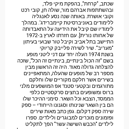
שכתב, "קרחת", בהפקת מיקי פלד,
ובהשתתפות אברהם מור, שולה חן, קובי רכט
וקובי אושרת. באותה שנה נסע לאנגליה
ללימודים באוניברסיטת קיימברידג'. במהלך
לימודיו שם קיבל את הידיעה על התאבדותה
של אחותו נורית[. עם חזרתו לארץ ב-1972
התיישב בתל אביב וקיבל טור שבועי בעיתון
"מעריב". שיר לשירה פלייבק קריוקי
בשנת 1974 העלה יחד עם דני ליטני מופע
בשם "זה הכול בינתיים, בינתיים זה הכל", שזכה
להצלחה גדולה מאוד. היה זה הראשון מבין
מספר רב של מופעים שהעלה, המתאפיינים
בשירים אשר חלקם מקוריים שלו וחלקם
מתורגמים ובקטעי סטנד אפ המושפעים מלני
ברוס ומשופעים בחצים סרקסטיים כלפי
הממסד, הצבא וכל השאר. סימני ההיכר שלו
הם בין השאר שנינותו וסגנונו הייחודי – ספק
שירה ספק דקלום. גפן כתב מאות שירים
ופזמונים מוכרים למבוגרים ולילדים. ספרו
לילדים "הכבש השישה עשר" הפך לתקליט