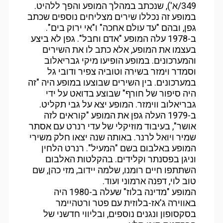
349/א'), שנכתב במהלך המופע והפך ללהיט.
במופע זה נכללו שירים מצליחים נוספים שכתב
גפן, ובהם "עד עולם אחכה" ו"אי ירוק בים".
ב-1978 עלה המופע "אדם וחבל". גפן לא ביצע
בעצמו את המופע, אלא כתב לו את השירים
והמערכונים. במופע הופיעו מיקי גבריאלוב
וסמדר וימזר בשירה וטוביה צפיר ודובי גל
במערכונים. בין השירים שבוצעו במופע היה "זה
היה סיפור של חורף" שבוצע בדואט על ידי
גבריאלוב ווימזר. המופע יצא על גבי תקליט.
ב-1979 העלה גפן את המופע "קוראים לזה
אושר", בעיבוד מוזיקלי של עדי רנרט עם אסתר
שמיר ויואל לרנר. באותה שנה יצאו חלק משירי
המופע באלבום בשם "המעיל". רנרט הלחין
וניגן בפסנתר וקלידים. בהקלטות האלבום
השתתפו חיים רומנו, שלמה יידוב, מזי כהן, שם
טוב לוי, דפנה ארמוני ועוד.
המופע "מדינה בלוז" שעלה ב-1980 היה
באווירה ג'אז-בלוזית עם פטר ורטהיימר
בסקסופון ונגנים נוספים, ובליווי חדשני של