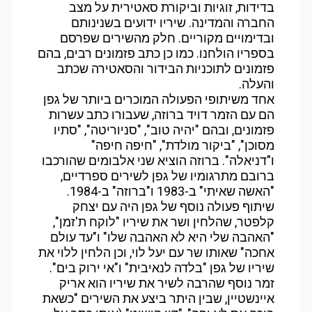
בדידות, זוגיות וביקורת סאטירית על מצב
החברה והמדינה. שיריו ידועים בשנינותם
ובדימויים מקוריים. חלק מהשירים שפרסם
בספריו הולחנו. כמו כן כתב פזמונים רבים, בהם
פזמונים לתוכניות הבידור והסאטירה שכתב
והעלה.
אחד משיתופי הפעולה המוכרים ביותר של גפן
הם עם הזמר דויד ברוזה, שעבורו כתב עשרות
פזמונים, ובהם "יהיה טוב", "סניוריטה", "סתיו
מסוכן", "ביקור מולדת", "חיפה חיפה"
ו"דניאלה". ברוזה הוציא שני אלבומים שהורכבו
ברובם מתרגומיו של גפן לשירים ספרדיים,
"האשה שאיתי" ב-1983 ו"ברוזה" ב-1984.
שיתוף פעולה נוסף של גפן היה עם יצחק
קלפטר, שהלחין ושר את שיריו "לוקח ת'זמן",
"האהבה שלי היא לא האהבה שלו" ו"עד עולם
אחכה" שאותו שר עם יעל לוי, וכן הלחין ללוי את
שיריו של גפן "בלדה לנאיבית" ו"אי ירוק בים".
זמר נוסף שהרבה לשיר את שיריו הוא אריק
איינשטיין, שבין היתר ביצע את השירים "כשאת