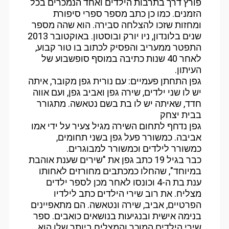
פורץ דרך בתרבות הילדים ואחד הנמכרים בכל
הזמנים. כמו כן כתב מספר ספרי סיפורת
ומחזות שזכו להצלחה סבירה. הוא שהה מספר
שנים בלונדון, ניו יורק ובוסטון. באוקטובר 2013
התפטר ממעריב והפסיק לכתוב בו טור קבוע,
לאחר 40 שנות כתיבה במוסף סופשבוע של
העיתון.
גפן התחתן פעמיים: עם נורית גפן מקובר, איתה
יש לו שני ילדים, שירה גפן ואביב גפן, ועם אווה
חדד, שאיתה יש לו בת בשם נטאשה. מתגורר
בבית יצחק
גפן נדחף לתחום השירה מגיל צעיר על ידי אמו
אביבה. כמשורר פעל גפן בשני תחומים,
כמשורר לילדים וכמשורר למבוגרים.
כבר בגיל 19 כתב גפן את "שירים שענת אוהבת
במיוחד", שהחלו כמכתבים מחורזים לאחותו
ענת בת ה-4 וכונסו לאחר מכן לספר ילדים
מצליח. את רוב שירי הילדים כתב לילדיו
הפרטיים, אביב, שירה ונטאשה. הם מתאפיינים
בנימה אישית ובנגיעות בנושאים כואבים. ספר
שירי הילדים המוכר והמצליח ביותר שלו הוא