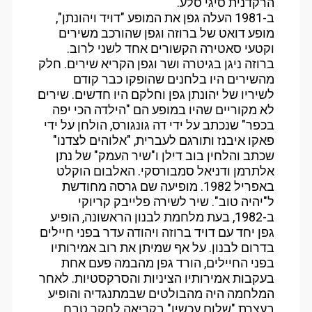
הרקדנית סיגי סלע.
ב-1981 העלה גפן את המופע "דויד ויהונתן",
מופע דואט של ברוזה וגפן שהורכב משירים
וקטעי סאטירה הקשורים אחד לשני לרוב.
ברוזה ניגן בגיטרה ושר וגפן הקריא שירים. חלק
מהשירים היו בלחנים שהופקו כבר קודם
לשיריו של יהונתן גפן וחלקם היו חדשים. שירים
לא מקוריים שהיו במופע הם "הילדה הכי יפה
בכפר" שנכתב על ידי דה גונגורס, הולחן על ידי
פאקו איבנז ותורגם לעברית, "אלוהים לצדנו"
שכתב והלחין בוב דילן ו"שיר העמק" של נתן
אלתרמן ודניאל סמבורסקי. האלבום הוקלט
באפריל 1982. מופיעה שם גרסה מחודשת
ל"יהיה טוב". שיר לשירה פלייבק קריוקי
ב-1982, בעת מלחמת לבנון הראשונה, הופיע
גפן יחד עם דויד ברוזה ויהודה עדר בפני חיילים
בדרום לבנון. על אף שמיתן את רוב אמירותיו
בפני החיילים, הורד גפן מהבמה פעם אחת
בעקבות אמירותיו הציניות והסרקסטיות. לאחר
המלחמה היה מהבולטים שבמתנגדיה והופיע
בעצרת "שלום עכשיו" בקריאה לחקר טבח