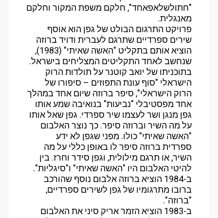
"חתולשלאפאחד", חלקם משפת המקור וחלקם
מאנגלית.
פרויקט התרגום הבולט של גפן הוא אוסף
שירים ספרדיים שתרגם לעברית ודויד ברוזה
הוציא אותם בתקליט "האשה שאיתי" (1983),
שנחשב לאחד התקליטים המצליחים בישראל.
בתוכניתו של יואב קוטנר על תולדות הרוק
הישראלי "סוף עונת התפוזים – סיפורו של
הרוק הישראלי", סיפר ברוזה שיום אחד במהלך
אחד מפסטיבלי "נביעות" בנואיבה שמע אותו
גפן מנגן ושר לעצמו שיר ספרדי. גפן שאל אותו
על מה השיר וברוזה סיפר. כך נוצר האלבום
"האשה שאיתי" כולו. מפני שגפן לא ידע
ספרדית ברוזה סיפר לו באופן כללי על מה
השיר, או תרגם מילולית, וגפן סידר וחרז. בין
להיטי האלבום היו "האשה שאיתי" ו"סיגליות".
ב-1984 הוציא ברוזה אלבום נוסף שהורכב
ברובו מתרגומיו של גפן לשירים ספרדיים,
"ברוזה".
ב-1983 הוציא הזמר אריק סיני את האלבום