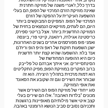
בדרך כלל, ז'אנרי משנה של מוזיקה חתרנית
שאינה מוזיקת הזרם המרכזי של הפופ, הם בעלי
ההשפעה העיקרית על ההפקה של הזרם
המרכזי של הפופ. המפיקים המבוקשים ביותר
היום, הם לעתים, מוזיקאים הנמצאים בחזית של
המוזיקה החדשנית ביותר. אצל בריטני ספירס,
כריסטינה אגילרה, ריהאנה, קייטי פרי, ביונסה
ואמני פופ מפורסמים אחרים בשנים האחרונות,
ישנן השפעות חזקות של ראפ והיפ הופ ורית'ם
אנד בלוז. ההשפעה שהיא קצת יותר חדשנית
כיום היא ההופעה המחודשת של
הסינתסייזרים. אני איתך אברהם טל פלייבק
ברוב המקרים במוזיקת הפופ, מפיק התקליטים
הוא דמות מרכזית בתהליך היצירה. הוא זה
שבוחר את השירים וגם זה שקובע את הסאונד
ואת אופי המוזיקה.
סוג ייחודי של מוזיקת הפופ הם השירים אשר
מכונים "בלדות האהבה". אלו הם שירים בעלי
קצב איטי אשר מילותיהם מאופיינות ברגשנות
ותכניהם נסובים סביב הנושא הרומנטי באהבה.