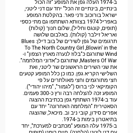
ב-1974 העלה גפן את המופע "זה הכול
בינתיים, בינתיים זה הכל" יחד עם דני ליטני,
ישראל בורוכוב ודני פאר. בהקלטת המופע
באפריל 1974 בצוותא השתתפו גם מתי כספי
(תופים, קונגס וחליל), שלום חנוך (קולות)
ואריאל זילבר (קולות). באלבום שלושה
תרגומים של גפן לשירים של בוב דילן: Blues
To The North Country Girl ,Blowin' in the
Wind שתורגם כ"בלוז לנערה מארץ הצפון" ו-
Masters Of War, שתורגם כ"אדוני המלחמה".
את שני השירים הראשונים שר ליטני, ואת
השלישי הקריא גפן. כמו כן כלל המופע קטעים
חצי מתורגמים וחצי מאולתרים על פי
הקומיקאי לני ברוס ("לגמור", "מיהו יהודי").
המופע זכה להצלחה רבה ורץ כ-300 פעמים.
עוד ב-1974 השתתף גפן בכתיבת ההצגה
הסאטירית "המלחמה האחרונה" יחד עם
אפרים סידון, קובי ניב וב. מיכאל, שהוצגה
בתיאטרון בימות ב-1974.
ב-1975 עלה המופע "מכתבים למערכת", יחד
עם דני ליטני (הלחנה), חיים רומנו (תופים