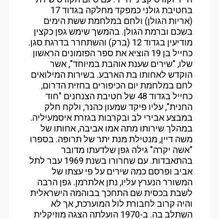
בחטיבת גולני כמפקד מחלקה בגדוד 17
(אריות הגולן) ולחם במלחמת ששת הימים
בשכם וברמת הגולן. בהמשך שימש גפן כקצין
מודיעין בגדוד 12 (ברק) והשתחרר בדרגת סגן.
כחייל בן 19 הוציא את ספר הפזמונים הראשון
שלו, "שירים שענת אוהבת במיוחד", אשר
הוקדש לאחותו בת הארבע. בשירות המילואים
לחם במלחמת יום הכיפורים בחזית הדרום,
כחייל בגדוד 48 של חטיבת הצנחנים "חוד
החנית", עליו פיקד שמעון כהנר, ולקח חלק
במבצע אבירי לב ובקרבות בגזרת איסמעיליה.
במהלך שירותו מתה אמו אביבה, אחותו של
משה דיין, מנטילת מנת יתר של תרופה. בספרו
"אשה יקרה" גילה גפן שלדעתו מדובר
בהתאבדות. עם שחרורו בשנת 1969 עבר לתל
אביב ופרסם כמה שירים על פי עצתו של
המשורר הנערץ עליו, נתן אלתרמן. גפן הרבה
לשבת בכסית שם התחכך בבוהמה הישראלית
והיה קרוב לחבורת לול המוערכת, אך לא
השתלב בה. ב-1970 הועלתה הצגה מוזיקלית