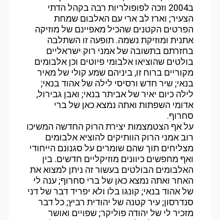
ב2004 וזכה לפופולריות רבה בקהל הדתי
הצעיר; וארז לב ארי עם האלבום שמחת
הפרטים הקטנים שהכיל מאפיינם של מוזיקה
אתנית ומוזיקת נשמה. תופעה זו השתלבה
בחזרתם בתשובה של אמני רוק ישראליים
בולטים שהוציאו אלבומי פיוטים וכן אלבומים
מקוריים ברוח זו, ביניהם שמע קולי של מאיר
בנאי; שיר חדש ורסיסי לילה של אהוד בנאי;
לילה כיום יאיר של אביתר בנאי; ואבן גבירול,
אדומי השפתות ואתה נמצא כאן של ברי
סחרוף.
על אף הצטמצמות יצירת הרוק החדשה המשיכו
רוב אמני הרוק הוותיקים להוציא אלבומים
מצליחים תוך שהם שומרים על סגנונם הייחודי
ואף מחפשים כיוונים מוזיקליים חדשים. בין
האלבומים הבולטים בעשור זה ניתן למצוא את
האחר ואתה נמצא כאן של ברי סחרוף; ענה לי
של אהוד בנאי; קונגו בלו ולא יפריד דבר של דני
סנדרסון; עיר קטנה של יהודית רביץ; כל דבר
מזכיר לי של יהודה פוליקר; שפויים ואושר