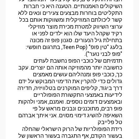
השיקולים האמנותיים. הטענה היא כי חברות
התקליטים בוחרות מבצעים צעירים ונאים ללא
קשר ליכולתם המוזיקלית ומשווקות אותם בכל
ערוצי השיווק למטרת מכירת מוצר מוזיקלי
רקיד שקהל היעד שלו הוא ילדים לפני או
בתחילת גיל הנעורים. סגנון פופ זה מכונה
בלעג "טין פופ" (Teen Pop, בתרגום חופשי:
"פופ לבני נוער").
תדמיתם של כוכבי הפופ נחשבת לעתים
כחשובה יותר מהמוזיקה אותה הם יוצרים. עקב
כך, כוכבי פופ ומנהליהם עושים מאמצים
גדולים כדי להקרין את הדימוי המבוקש על ידם
דרך ביגוד, קליפים המוקרנים בטלוויזיה, חדירה
לידיעות באמצעי התקשורת הפופולריים
ובאמצעים דומים נוספים. ואמנם, אמני ולהקות
פופ רבים, מתוכננים ונבנים מראש על פי
השאיפה להשיג דימוי מסוים. אני איתך אברהם
טל פלייבק
רידת הפופולריות של הרוק הישראלי שהחלה
בעשור הקודם, אף התגברה בעשור הראשון של