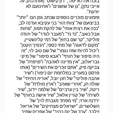
בוכה את לא יפה", "דון קישוט" (אותו כתב על
אייבי נתן), "גן של שושנים" ו"אחינועם לא
יודעת".
פזמונים מוכרים נוספים שכתב גפן הם: "יותר"
בביצועם של 'צוות הווי' בני עקיבא ועדנה לב,
"ככה את רצית אותי" של להקת תמוז, "פחות
אבל כואב", "נד נד" ו"מעבר לגדר" של יהודה
פוליקר, "קר שם בחוץ" של רמי קלינשטיין,
"מקום לדאגה" של מתי כספי, "הנסיך הקטן"
ו"יכול להיות שזה נגמר" של שם טוב לוי, "זה
היה סיפור של חורף" ו"אבא סיפור" של מיקי
גבריאלוב, "אין מדינה לאהבה" ו"פרפרה" של
צביקה פיק, "אתם זוכרים את השירים" (אותו
פרסם במעריב במלחמת יום כיפור) ו"שיר
אהבה פוליטי" של חנן יובל, "אוריה החיתי" של
שולה חן, "אחרי שאהב" ו"ארץ מולדת" של
ריטה, "שיר בין ערביים" של שלמה יידוב, "שיר
לשירה" של קורין אלאל, "שיר אישה בחורף" של
ירדנה ארזי, "מי מפחד מגברת לוין" של
השלושרים, "ישראלים מצחיקים" של אריאל
זילבר, "ערב של יום בהיר" של אפרים שמיר