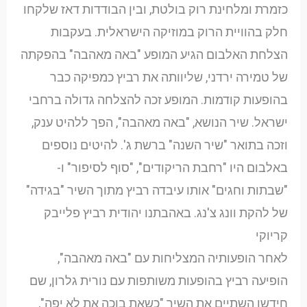
כזמרת ומלחינת רוק בולטת, ובין הבודדות דאז שלקחו
חלק בהוויית הרוק במוזיקה הישראלית. בעקבות
הצלחת האלבום הגיע המופע "באה מאהבה" בהפקתה
של טמירה ירדני, שליוותה את רביץ כמפיקה כבר
בהופעות קודמות. המופע זכה להצלחה גדולה ברחבי
ישראל. שיר הנושא, "באה מאהבה", הפך ללהיט ענק,
וזכה בתואר "שיר השנה" ברשת ג'. להיטים נוספים
באלבום היו "רחבת הריקודים", "סוף לסיפור" ו-
"שבתות וחגים" אותו עיבדה רביץ מתוך השיר "בגידה"
של להקת וונג צ'נג. באהבתנו יהודית רביץ פלייבק
קריוקי
לאחר הופעותיה המצליחות עם "באה מאהבה",
הופיעה רביץ בהופעות משותפות עם נורית גלרון, שם
חידשו השתיים את השיר "כשאת בוכה את לא יפה",