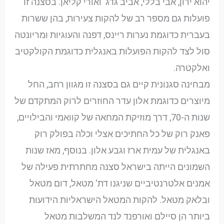
יהוא ירון, אבי בללי, אביב גדג' ואורי קליאן. בסצנה זו
פועלות גם מספר רב של להקות צעירות, בהן ששרות
בעברית כדוגמת נערות ריינס, דפנה והעוגיות ומריונטה
סול לצד להקות הפועלות באנגלית כדוגמת הקולקטיב
ואלקטרה.
מבחינה סגנונית קיים גם בסצנה זו מגוון רחב, החל
מיוצרים כדוגמת אלון עדר החוזרים לרוק המתקדם של
שנות ה-70, דרך מוזיקת המחאה של קוואמי והבילויים,
פאנק רוק של כל החתיכים אצלי וכלה בפולק רוק
באנגלית של עמית ארז וגבע אלון. בנוסף, מאז שנות
השמונים הייתה בישראל סצנה מחתרתית פעילה של
אמנים אלטרנטיביים שניגנו דת' מטאל, דום מטאל
ובלאק מטאל. להקות המטאל הישראליות הידועות
ביותר הן סיילם ואורפנד לנד המשלבות מטאל