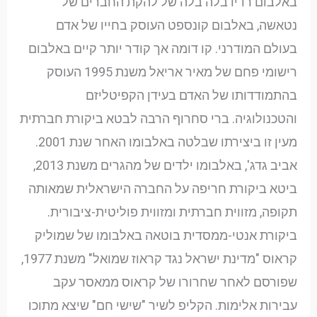
באלבום רדיו בלה בלה של להקת החברים של
נטאשה, באלבום קונספט העוסק בחייו של אדם
בעולם המודרני. קו דומה אך קודר יותר קיים באלבום
רישומי פחם של מאיר אריאל משנת 1995 העוסק
בהתמודדותו של האדם בעידן הקפיטליזם
והטכנולוגיה. ברי סחרוף הרבה לבטא ביקורת חברתית
מעין זו ביצירתו שבלטה באלבומו האחר שנת 2001.
אביב גדג', באלבומו ילדים של מהגרים משנת 2013,
ביטא ביקורת חריפה על החברה הישראלית שמאותה
תקופה, מזווית חברתית ומזווית פוליטית-ציבורית.
ביקורת אנטי-ממסדית בוטאה באלבומו של שמוליק
קראוס "מדינת ישראל נגד קראוז שמואל" משנת 1977,
שפורסם לאחר שחרורו של קראוס ממאסר עקב
עבירות אלימות. הקליפ לשיר "שישי חם" שיצא מתוכו