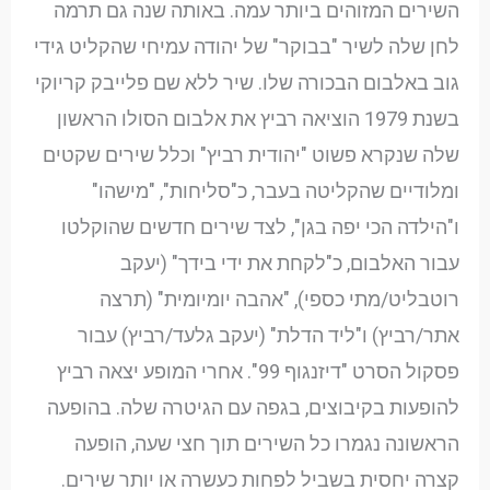
השירים המזוהים ביותר עמה. באותה שנה גם תרמה
לחן שלה לשיר "בבוקר" של יהודה עמיחי שהקליט גידי
גוב באלבום הבכורה שלו. שיר ללא שם פלייבק קריוקי
בשנת 1979 הוציאה רביץ את אלבום הסולו הראשון
שלה שנקרא פשוט "יהודית רביץ" וכלל שירים שקטים
ומלודיים שהקליטה בעבר, כ"סליחות", "מישהו"
ו"הילדה הכי יפה בגן", לצד שירים חדשים שהוקלטו
עבור האלבום, כ"לקחת את ידי בידך" (יעקב
רוטבליט/מתי כספי), "אהבה יומיומית" (תרצה
אתר/רביץ) ו"ליד הדלת" (יעקב גלעד/רביץ) עבור
פסקול הסרט "דיזנגוף 99". אחרי המופע יצאה רביץ
להופעות בקיבוצים, בגפה עם הגיטרה שלה. בהופעה
הראשונה נגמרו כל השירים תוך חצי שעה, הופעה
קצרה יחסית בשביל לפחות כעשרה או יותר שירים.