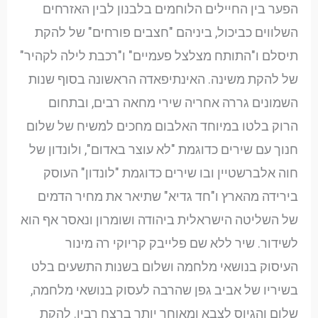
הפער בין החיילים הלוחמים בלבנון לבין האזרחים
השלווים כביכול, ביניהם "חצבים פורחים" של להקת
תיסלם ו"התותח מצלצל פעמיים" ו"רכבת לילה לקהיר"
של להקת משינה. האינתיפאדה הראשונה בסוף שנות
השמונים גררה אחריה שירי מחאה רבים, ובתחום
הרוק בלטו במיוחד האלבום מחכים למשיח של שלום
חנוך עם שירים כדוגמת "לא עוצר באדום", ולונדון של
חוה אלברשטיין ובו שירים כדוגמת "לונדון" העוסק
בירידה מהארץ ו"חד גדיא" שתיאר את מחיר הדמים
של השליטה הישראלית ביהודה ושומרון ונאסר אף הוא
לשידור. שיר ללא שם פלייבק קריוקי רה מינור
העיסוק בנושאי מלחמה ושלום בשנות התשעים בלט
בשיריו של אביב גפן שהרבה לעסוק בנושאי מלחמה,
שלום והגיוס לצבא ומאוחר יותר ברצח רבין. להקת