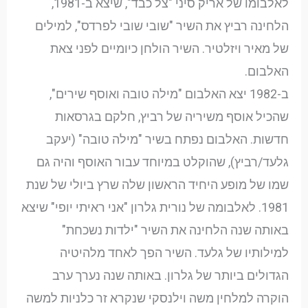
לאלבומו של אריק סיני "צל כבד", שיצא ב-1981,
הלחינה רביץ את השיר "שובי שובי לפרדס", למילים
של מאיר ויזלטיר. השיר הולחן כיומיים לפני צאת
האלבום.
ב-1982 יצא האלבום "מילה טובה ואוסף שירים",
שהכיל אוסף משיריה של רביץ, חלקם בגרסאות
חדשות. האלבום נפתח בשיר "מילה טובה" (יעקב
גלעד/רביץ), שהוקלט במיוחד עבור האוסף והיה גם
שמו של מופע היחיד הראשון שלה שרץ ביולי של שנת
1981. לאלבומה של נורית גלרון "אני ראיתי יופי" שיצא
באותה שנה הלחינה את השיר "ילדות נשכחת"
למילותיו של גלעד. השיר הפך לאחד מלהיטיה
הגדולים ביותר של גלרון. באותה שנה נערך ערב
הוקרה למלחין משה וילנסקי שנקרא זר כלניות למשה