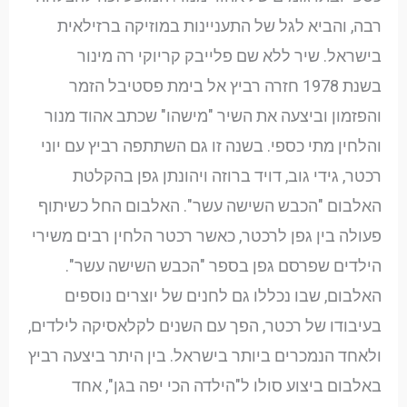
רבה, והביא לגל של התעניינות במוזיקה ברזילאית
בישראל. שיר ללא שם פלייבק קריוקי רה מינור
בשנת 1978 חזרה רביץ אל בימת פסטיבל הזמר
והפזמון וביצעה את השיר "מישהו" שכתב אהוד מנור
והלחין מתי כספי. בשנה זו גם השתתפה רביץ עם יוני
רכטר, גידי גוב, דויד ברוזה ויהונתן גפן בהקלטת
האלבום "הכבש השישה עשר". האלבום החל כשיתוף
פעולה בין גפן לרכטר, כאשר רכטר הלחין רבים משירי
הילדים שפרסם גפן בספר "הכבש השישה עשר".
האלבום, שבו נכללו גם לחנים של יוצרים נוספים
בעיבודו של רכטר, הפך עם השנים לקלאסיקה לילדים,
ולאחד הנמכרים ביותר בישראל. בין היתר ביצעה רביץ
באלבום ביצוע סולו ל"הילדה הכי יפה בגן", אחד