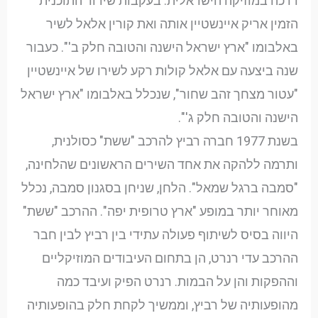
דרכה במוזיקה הישראלית. בעקבות שידור התוכנית
הזמין אריק איינשטיין אותה ואת קורין אלאל לשיר
באלבומו "ארץ ישראל הישנה והטובה חלק ב'". כעבור
שנה ביצעה עם אלאל קולות רקע לשירו של איינשטיין
"עטור מצחך זהב שחור", שנכלל באלבומו "ארץ ישראל
הישנה והטובה חלק ג'".
בשנת 1977 חברה רביץ להרכב "ששת" כסולנית,
ותרמה ללהקה את אחד השירים הראשונים שהלחינה,
"סמבה ברגל שמאל". הלחן, שניחן בסגנון סמבה, נכלל
מאוחר יותר במופע "ארץ טרופית יפה". ההרכב "ששת"
היווה בסיס לשיתוף פעולה עתידי בין רביץ לבין חבר
ההרכב עדי רנרט, הן בתחום העיבודים המוזיקליים
וההפקות והן על הבמות. רנרט הפיק ועיבד כמה
מהופעותיה של רביץ, וממשיך לקחת חלק בהופעותיה