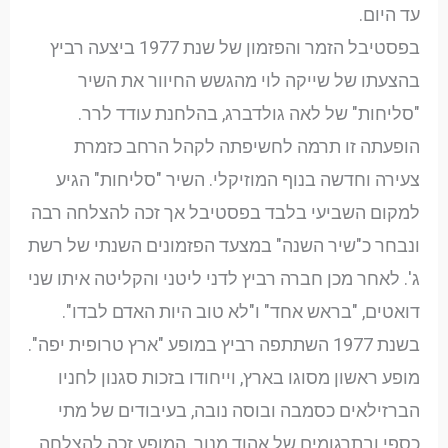
עד היום.
בפסטיבל הזמר והפזמון של שנת 1977 ביצעה רביץ
בהצעתו של שייקה לוי מהגשש החיוור את השיר
"סליחות" של לאה גולדברג, בהלחנת עודד לרר.
הופעתה זו תרמה לחשיפתה לקהל הרחב כזמרת
צעירה וחדשה בנוף המוזיקלי. השיר "סליחות" הגיע
למקום השביעי בלבד בפסטיבל אך זכה להצלחה רבה
ונבחר כ"שיר השנה" במצעד הפזמונים השנתי של רשת
ג'. לאחר מכן חברה רביץ לדני ליטני והקליטה איתו שני
דואטים, "בראש אחד" ו"לא טוב היות האדם לבדו".
בשנת 1977 השתתפה רביץ במופע "ארץ טרופית יפה".
מופע ראשון מסוגו בארץ, וייחודו בזכות סגנון לחניו
הברזילאים כסמבה ובוסה נובה, בעיבודים של מתי
כספי ובתרגומים של אהוד מנור. המופע זכה להצלחה