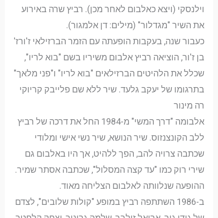
וילנסקי (ויצא כאלבום לאחר מכן). רביץ שרה באירוע
את השיר "מגדלור" (מילים: דן אלמגור).
כעבור שנה, בעקבות הופעתה עם הזמר הברזילאי ז'ורז'
בן ז'ור, הוציאה רביץ אלבום משיריו בשם "בוא לריו",
שכלל את הלהיטים הברזילאים "בוא לריו" ו"פני מלאך"
בתרגומו של יעקב גלעד. שיר ללא שם פלייבק קריוקי
רה מינור
אלבומה "דרך המשי" מ-1984 החל את דרכה של רביץ
ללב הקונצנזוס. שיר הנושא, שיר נשי אישי ומלודי
שכתבה צרויה להב, הפך ללהיט, אך היו באלבום גם
שירי רוק כמו "עד קצה המסלול", שכתבה אסתר שמיר.
ההופעה שנלוותה לאלבום הצליחה מאוד.
ב-1986 השתתפה רביץ במופע "קולות שלובים", לצדם
של גידי גוב, אריאל זילבר, שלמה גרוניך, יצחק קלפטר,