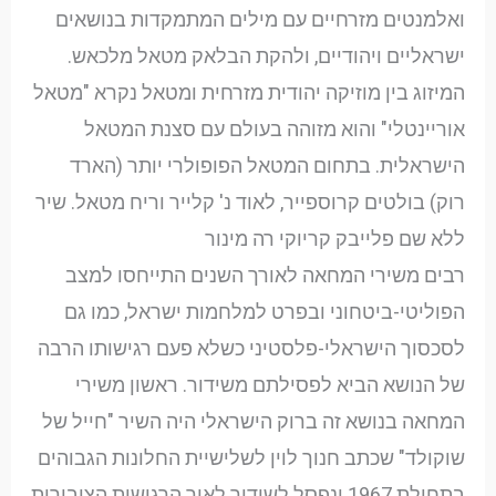
ואלמנטים מזרחיים עם מילים המתמקדות בנושאים
ישראליים ויהודיים, ולהקת הבלאק מטאל מלכאש.
המיזוג בין מוזיקה יהודית מזרחית ומטאל נקרא "מטאל
אוריינטלי" והוא מזוהה בעולם עם סצנת המטאל
הישראלית. בתחום המטאל הפופולרי יותר (הארד
רוק) בולטים קרוספייר, לאוד נ' קלייר וריח מטאל. שיר
ללא שם פלייבק קריוקי רה מינור
רבים משירי המחאה לאורך השנים התייחסו למצב
הפוליטי-ביטחוני ובפרט למלחמות ישראל, כמו גם
לסכסוך הישראלי-פלסטיני כשלא פעם רגישותו הרבה
של הנושא הביא לפסילתם משידור. ראשון משירי
המחאה בנושא זה ברוק הישראלי היה השיר "חייל של
שוקולד" שכתב חנוך לוין לשלישיית החלונות הגבוהים
בתחילת 1967 ונפסל לשידור לאור הרגישות הציבורית