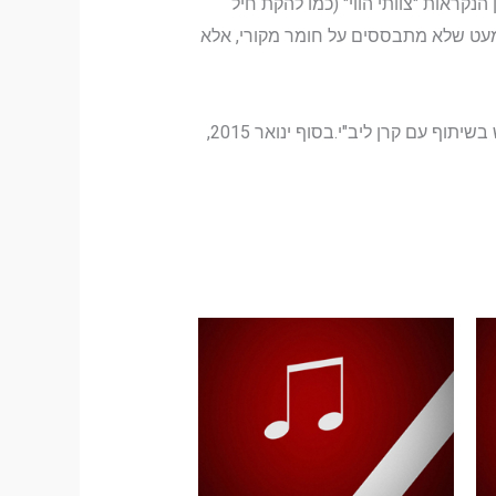
נקראות "צוותי הווי" (כמו להקת חיל
מעט שלא מתבססים על חומר מקורי, אלא
באפריל 2014, כחלק ממאמץ להחזיר את יוקרתן של הלהקות הצבאיות הושק אוטובוס הלהקות הצבאיות, שנרכש בשיתוף עם קרן ליב"י.בסוף ינואר 2015,