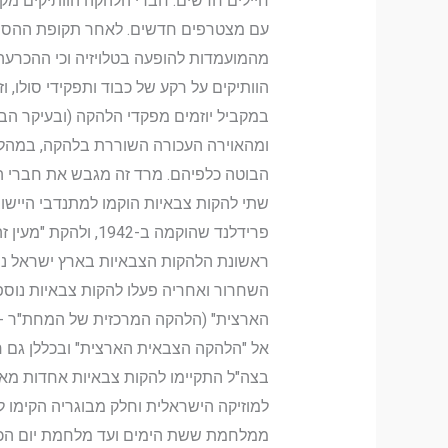
חיילים חדשים. חברי הלהקה הוותיקים מ
עם מצטרפים חדשים. לאחר תקופת ההסתגל
מהמועמדות להופעה בטלויזיה וכי ההכרעה 
הוותיקים על רקע של כבוד ותפקידי סולו,
במקביל יוזמים מפקדי הלהקה (ובעיקר הב
ומהאוירה העכורה השוררת בלהקה, במהלך
הבוטה כלפיהם. מרד זה מגבש את חברי ה
שתי להקות צבאיות הוקמו למתנדבי היישוב
פרידלנד שהוקמה ב-1942, ולהקת "מעין זה" של הבריגדה היהודית.
ראשונת הלהקות הצבאיות בארץ ישראל נח
השחרור ואחריה פעלו להקות צבאיות נוספו
הארצית" (הלהקה המרכזית של המחת"ר -מח
אל "הלהקה הצבאית הארצית" ובכללן גם חב
בצה"ל התקיימו להקות צבאיות אחדות מאז
למוזיקה הישראלית וחלק מבוגריה הקימו ל
ממלחמת ששת הימים ועד מלחמת יום הכיפ