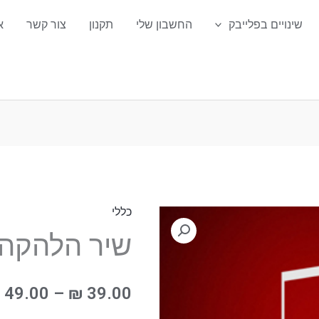
שינויים בפלייבק
החשבון שלי
תקנון
צור קשר
א
כללי
כמות
שיר הלהקה פ
של
שיר
הלהקה
49.00
–
₪
39.00
פלייבק