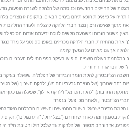
קבלים את פניהם בקבלת פנים צוננת הכוללת התבדלות מהם, התנכלו
ות של החיילים החדשים וכניסתה של הלהקה לשגרת הופעות, נודע
תהיה על פי איכות הופעותיהם בימים הבאים. בתקופה זו נוצרים בלה
 וזאת מתוך שאיפה ורצון מצד חברי הלהקה להצליח ולעורר התלהבות 
מאי) משטר חזרות ומשמעת נוקשים לנוכח ידיעתם אודות הסיכוי להופ
 אחת מהחזרות, חברי הלהקה מכריזים באופן ספונטני על מרד כנגד
להקה אך גם מאיים על המשך קיומה.
 במלחמת העולם השנייה והופיעו בעיקר בפני החיילים העבריים בנכר
שבה הצ'יזבטרון, להקת הזמר והבידור של הפלמ"ח, שפעלה בעיקר
ת: "החישטרון" (של חטיבת גבעתי והחי"ש), "להקת השרון" (של חטיב
לקת התרבות), "להקת הכרמל" ו"להקת איילון", שפעלה גם כגוף אז
רי הצ'יזבטרון, ולאחר מכן פעלו בנפרד.
 הקמת מדינת ישראל. בשנות החמישים והשישים התבלטה מאוד להקת 
הקות בסגנון דומה לאחר שחרורם ("בצל ירוק", "התרנגולים"). תקופת
ורים, אז הורחב מספרן של הלהקות עד שלכל חיל וחטיבת חי"ר היית