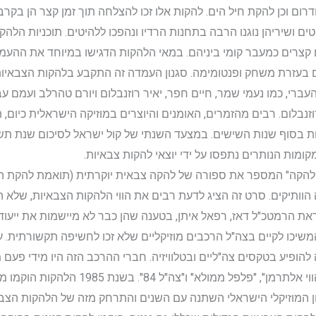
דרום וכן להקת חיל הים. להקות אלו זכו להצלחה תוך זמן קצר הן בקרב 
ים ושיריהן נוגנו הרבה בתחנות הרדיו ונהפכו ללהיטים. תוכניות הלהק
ים קצרים כמעבר קומי ביניהם. במאי הלהקות הדגישו במיוחד את ההע
 בעזרת משחק ופנטומימה. סגנון העמדה זה התקבע בלהקות הצבאיו
עברי, כמו נעמי שמר, חיים חפר, יאיר רוזנבלום ויורם טהרלב ועמם
איר רוזנבלום. רבים מהזמרים, האומנים והיוצרים במוזיקה הישראלית כיו
מצליח "הלהקה" המספר את ספורה של להקה צבאית יוקרתית (תואמת להקת ה
ותיקים. סרט זה הציג לדעת רבים את הווי הלהקות הצבאיות, שלא היה
 הצבאיות פורקו בשנת 1978 בהוראת הרמטכ"ל דאז, רפאל איתן, בטענה שהן כבר לא מיישמות 
שיכו לקיים בצה"ל הרכבים מוזיקליים שלא זכו לחשיפה תקשורתית. ע
הופיע בטקסים צה"ליים ובטלוויזיה. חברי ההרכב הזה היו מידי פעם 
צוותים כמו "100 שנות התיישבות", "צוות הוו
ון המוזיקלי הישראלי השתנה עם השנים והתרחק מזה של הלהקות הצב