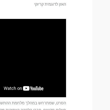
האזן לדוגמית קריוקי
הסרט, שמתרחש במהלך מלחמת ההתשה, מ