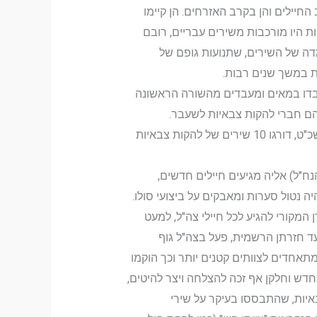
החיילים והן בקרב האזרחים. הן קיימו
ות היו מורכבות משירים עבריים, רובם
מדה של השירים, שתנועות גופם של
ת במשך שנים רבות.
 עבדו במאים ומעבדים מהשורה הראשונה
ם, הם חברי להקות צבאיות לשעבר.
הלהקות הצבאיות הגיעו לשיא של פופולריות בסוף שנות השישים. במצעד השנתי של קול ישראל לסיכום שנת תשכ"ט, דורגו 10 שירים של להקות צבאיות
נח"ל) אליה מגיעים חיילים חדשים,
 נטול סערות ומאבקים על ביצועי סולו.
את ייעודן המקורי להגיע לכל חיילי צה"ל, למעט
ד חזרתן הרשמית, פעל בצה"ל גוף
מתאחדים לצוותים קטנים יותר וכך הוקמו
י אלתרמן", "פלפל ממולא" ו"צה"ל 84". בשנת 1985 הלהקות הוקמו מחדש וחלקן אף זכה להצלחה ויצר להיטים,
איות, שהתבססו בעיקר על שירי