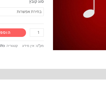
קריוקי
סוג קובץ
הוספה
מק"ט:
אין מידע
קטגוריה:
כללי