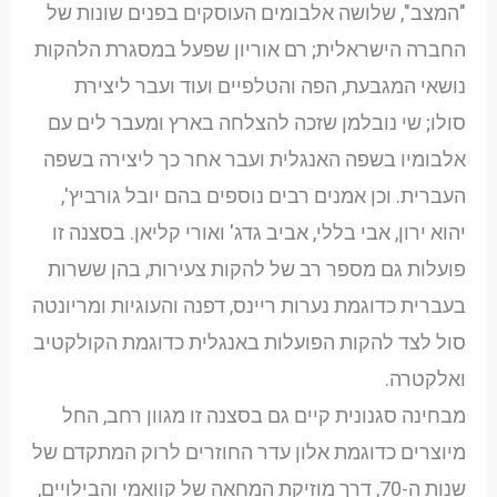
"המצב", שלושה אלבומים העוסקים בפנים שונות של
החברה הישראלית; רם אוריון שפעל במסגרת הלהקות
נושאי המגבעת, הפה והטלפיים ועוד ועבר ליצירת
סולו; שי נובלמן שזכה להצלחה בארץ ומעבר לים עם
אלבומיו בשפה האנגלית ועבר אחר כך ליצירה בשפה
העברית. וכן אמנים רבים נוספים בהם יובל גורביץ',
יהוא ירון, אבי בללי, אביב גדג' ואורי קליאן. בסצנה זו
פועלות גם מספר רב של להקות צעירות, בהן ששרות
בעברית כדוגמת נערות ריינס, דפנה והעוגיות ומריונטה
סול לצד להקות הפועלות באנגלית כדוגמת הקולקטיב
ואלקטרה.
מבחינה סגנונית קיים גם בסצנה זו מגוון רחב, החל
מיוצרים כדוגמת אלון עדר החוזרים לרוק המתקדם של
שנות ה-70, דרך מוזיקת המחאה של קוואמי והבילויים,