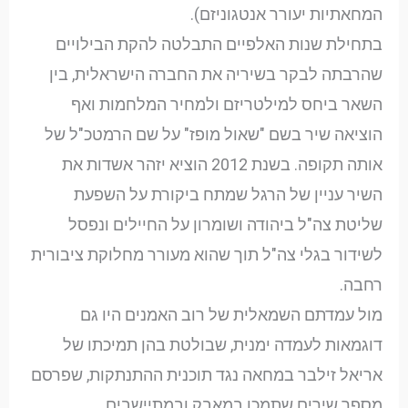
המחאתיות יעורר אנטגוניזם).
בתחילת שנות האלפיים התבלטה להקת הבילויים
שהרבתה לבקר בשיריה את החברה הישראלית, בין
השאר ביחס למילטריזם ולמחיר המלחמות ואף
הוציאה שיר בשם "שאול מופז" על שם הרמטכ"ל של
אותה תקופה. בשנת 2012 הוציא יזהר אשדות את
השיר עניין של הרגל שמתח ביקורת על השפעת
שליטת צה"ל ביהודה ושומרון על החיילים ונפסל
לשידור בגלי צה"ל תוך שהוא מעורר מחלוקת ציבורית
רחבה.
מול עמדתם השמאלית של רוב האמנים היו גם
דוגמאות לעמדה ימנית, שבולטת בהן תמיכתו של
אריאל זילבר במחאה נגד תוכנית ההתנתקות, שפרסם
מספר שירים שתמכו במאבק ובמתיישבים.