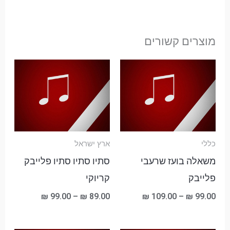
מוצרים קשורים
טווח
טווח
מחירים:
מחירים:
עד
עד
כללי
ארץ ישראל
משאלה בועז שרעבי
סתיו סתיו סתיו פלייבק
פלייבק
קריוקי
₪
99.00
–
₪
89.00
₪
109.00
–
₪
99.00