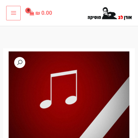
ילוג
₪
0.00
תוכן
כמות
של
שירי
מימון
חלק
ממך
פלייבק
קריוקי