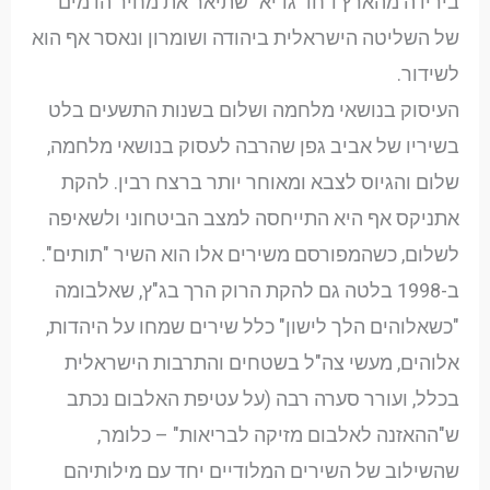
בירידה מהארץ ו"חד גדיא" שתיאר את מחיר הדמים
של השליטה הישראלית ביהודה ושומרון ונאסר אף הוא
לשידור.
העיסוק בנושאי מלחמה ושלום בשנות התשעים בלט
בשיריו של אביב גפן שהרבה לעסוק בנושאי מלחמה,
שלום והגיוס לצבא ומאוחר יותר ברצח רבין. להקת
אתניקס אף היא התייחסה למצב הביטחוני ולשאיפה
לשלום, כשהמפורסם משירים אלו הוא השיר "תותים".
ב-1998 בלטה גם להקת הרוק הרך בג"ץ, שאלבומה
"כשאלוהים הלך לישון" כלל שירים שמחו על היהדות,
אלוהים, מעשי צה"ל בשטחים והתרבות הישראלית
בכלל, ועורר סערה רבה (על עטיפת האלבום נכתב
ש"ההאזנה לאלבום מזיקה לבריאות" – כלומר,
שהשילוב של השירים המלודיים יחד עם מילותיהם