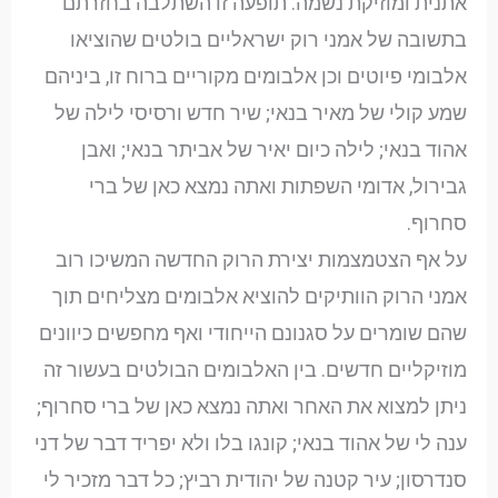
אתנית ומוזיקת נשמה. תופעה זו השתלבה בחזרתם
בתשובה של אמני רוק ישראליים בולטים שהוציאו
אלבומי פיוטים וכן אלבומים מקוריים ברוח זו, ביניהם
שמע קולי של מאיר בנאי; שיר חדש ורסיסי לילה של
אהוד בנאי; לילה כיום יאיר של אביתר בנאי; ואבן
גבירול, אדומי השפתות ואתה נמצא כאן של ברי
סחרוף.
על אף הצטמצמות יצירת הרוק החדשה המשיכו רוב
אמני הרוק הוותיקים להוציא אלבומים מצליחים תוך
שהם שומרים על סגנונם הייחודי ואף מחפשים כיוונים
מוזיקליים חדשים. בין האלבומים הבולטים בעשור זה
ניתן למצוא את האחר ואתה נמצא כאן של ברי סחרוף;
ענה לי של אהוד בנאי; קונגו בלו ולא יפריד דבר של דני
סנדרסון; עיר קטנה של יהודית רביץ; כל דבר מזכיר לי