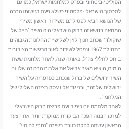
הפוליטי-ביטחוני ובפרט למלחמות ישראל, כמו גם
לסכסוך הישראלי-פלסטיני כשלא פעם רגישותו הרבה
של הנושא הביא לפסילתם משידור. ראשון משירי
המחאה בנושא זה ברוק הישראלי היה השיר "חייל של
שוקולד" שכתב חנוך לוין לשלישיית החלונות הגבוהים
בתחילת 1967 ונפסל לשידור לאור הרגישות הציבורית
ביחס לחללי צה"ל. באותה שנה, לאחר מלחמת ששת
הימים, הוציא מאיר אריאל את אלבום הבכורה שלו ובו
השיר ירושלים של ברזל שנכתב כפרפרזה על השיר
ירושלים של זהב, ובניגוד אליו עסק בצידה השלילי של
המלחמה.
לאחר מלחמת יום כיפור ועם פריצת הרוק הישראלי
למרכז הבמה הפכה הביקורת ממוקדת יותר. את הצעד
הראשון עשתה להקת כוורת בשירה "נתתי לה חיי"