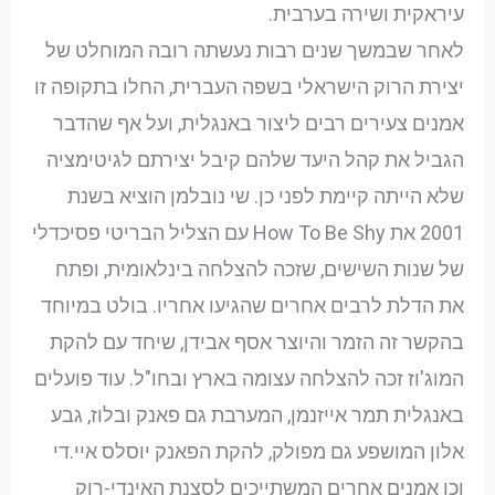
עיראקית ושירה בערבית.
לאחר שבמשך שנים רבות נעשתה רובה המוחלט של
יצירת הרוק הישראלי בשפה העברית, החלו בתקופה זו
אמנים צעירים רבים ליצור באנגלית, ועל אף שהדבר
הגביל את קהל היעד שלהם קיבל יצירתם לגיטימציה
שלא הייתה קיימת לפני כן. שי נובלמן הוציא בשנת
2001 את How To Be Shy עם הצליל הבריטי פסיכדלי
של שנות השישים, שזכה להצלחה בינלאומית, ופתח
את הדלת לרבים אחרים שהגיעו אחריו. בולט במיוחד
בהקשר זה הזמר והיוצר אסף אבידן, שיחד עם להקת
המוג'וז זכה להצלחה עצומה בארץ ובחו"ל. עוד פועלים
באנגלית תמר אייזנמן, המערבת גם פאנק ובלוז, גבע
אלון המושפע גם מפולק, להקת הפאנק יוסלס איי.די
וכן אמנים אחרים המשתייכים לסצנת האינדי-רוק