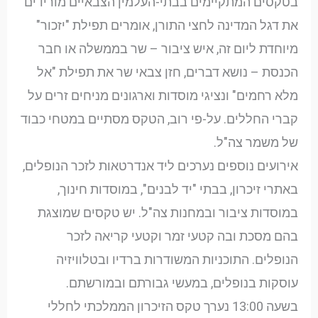
בטקסים המתקיימים בבתי-העלמין הצבאיים מורידים
את דגל המדינה לחצי התורן, אומרים תפילת "יזכור"
מיוחדת ליום זה, איש ציבור – שר בממשלה או חבר
הכנסת – נושא דברים, חזן צבאי שר את תפילת "אל
מלא רחמים" ונציגי מוסדות וארגונים מניחים זרים על
קברי החללים. על-פי רוב, הטקס מסתיים במטחי כבוד
של משמר צה"ל.
אירועים נוספים נערכים ליד אנדרטאות לזכר הנופלים,
באתרי זיכרון, בבתי "יד לבנים", במוסדות חינוך,
במוסדות ציבור ובמחנות צה"ל. יש טקסים שמוצגת
בהם מסכת ובה קטעי זמר וקטעי קריאה לזכר
הנופלים. התוכניות המשודרות ברדיו ובטלוויזיה
עוסקות בנופלים, במעשי גבורתם ובמורשתם.
בשעה 13:00 נערך טקס הזיכרון הממלכתי לחללי