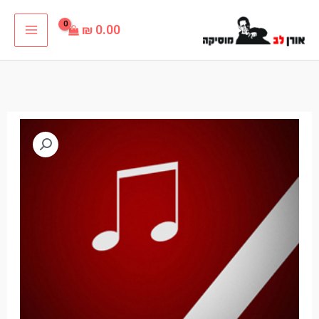
ילוג
₪
0.00
תוכן
כמות
של
רקמה
אנושית
אחת
פלייבק