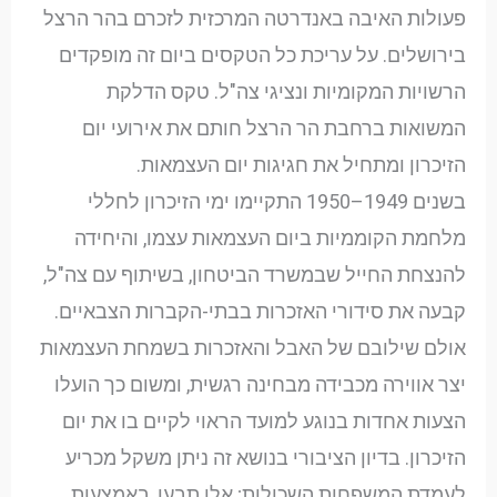
פעולות האיבה באנדרטה המרכזית לזכרם בהר הרצל
בירושלים. על עריכת כל הטקסים ביום זה מופקדים
הרשויות המקומיות ונציגי צה"ל. טקס הדלקת
המשואות ברחבת הר הרצל חותם את אירועי יום
הזיכרון ומתחיל את חגיגות יום העצמאות.
בשנים 1949–1950 התקיימו ימי הזיכרון לחללי
מלחמת הקוממיות ביום העצמאות עצמו, והיחידה
להנצחת החייל שבמשרד הביטחון, בשיתוף עם צה"ל,
קבעה את סידורי האזכרות בבתי-הקברות הצבאיים.
אולם שילובם של האבל והאזכרות בשמחת העצמאות
יצר אווירה מכבידה מבחינה רגשית, ומשום כך הועלו
הצעות אחדות בנוגע למועד הראוי לקיים בו את יום
הזיכרון. בדיון הציבורי בנושא זה ניתן משקל מכריע
לעמדת המשפחות השכולות; אלו תבעו, באמצעות