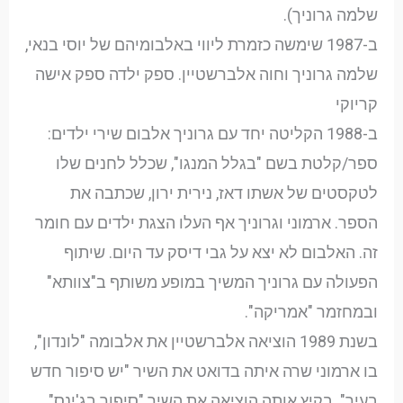
שלמה גרוניך).
ב-1987 שימשה כזמרת ליווי באלבומיהם של יוסי בנאי,
שלמה גרוניך וחוה אלברשטיין. ספק ילדה ספק אישה
קריוקי
ב-1988 הקליטה יחד עם גרוניך אלבום שירי ילדים:
ספר/קלטת בשם "בגלל המנגו", שכלל לחנים שלו
לטקסטים של אשתו דאז, נירית ירון, שכתבה את
הספר. ארמוני וגרוניך אף העלו הצגת ילדים עם חומר
זה. האלבום לא יצא על גבי דיסק עד היום. שיתוף
הפעולה עם גרוניך המשיך במופע משותף ב"צוותא"
ובמחזמר "אמריקה".
בשנת 1989 הוציאה אלברשטיין את אלבומה "לונדון",
בו ארמוני שרה איתה בדואט את השיר "יש סיפור חדש
בעיר". בקיץ אותה הוציאה את השיר "סיפור בג'ינס"