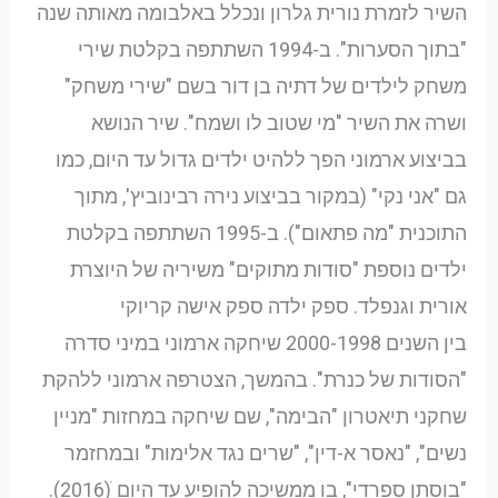
השיר לזמרת נורית גלרון ונכלל באלבומה מאותה שנה
"בתוך הסערות". ב-1994 השתתפה בקלטת שירי
משחק לילדים של דתיה בן דור בשם "שירי משחק"
ושרה את השיר "מי שטוב לו ושמח". שיר הנושא
בביצוע ארמוני הפך ללהיט ילדים גדול עד היום, כמו
גם "אני נקי" (במקור בביצוע נירה רבינוביץ', מתוך
התוכנית "מה פתאום"). ב-1995 השתתפה בקלטת
ילדים נוספת "סודות מתוקים" משיריה של היוצרת
אורית וגנפלד. ספק ילדה ספק אישה קריוקי
בין השנים 2000-1998 שיחקה ארמוני במיני סדרה
"הסודות של כנרת". בהמשך, הצטרפה ארמוני ללהקת
שחקני תיאטרון "הבימה", שם שיחקה במחזות "מניין
נשים", "נאסר א-דין", "שרים נגד אלימות" ובמחזמר
"בוסתן ספרדי", בו ממשיכה להופיע עד היום ׁ(2016).