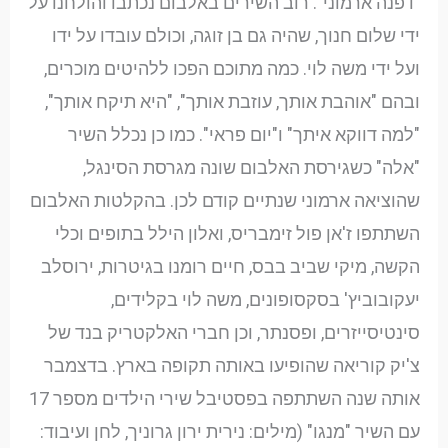
"דפנה ארמוני". רוב השירים באלבום נכתבו והולחנו על
ידי שלום חנוך, שהיה גם בן זוגה, וכולם עובדו על ידו
ועל ידי משה לוי. כמה מתוכם הפכו ללהיטים מוכרים,
ובהם "אוהבת אותך, עוזבת אותך", "היא תיקח אותך",
"למה דווקא איתך" ו"יום פראי". כמו כן נכלל השיר
"אלה" כשגירסת האלבום שונה מגרסת הסינגל,
שהוציאה ארמוני שנתיים קודם לכן. בהקלטות האלבום
השתתפו ז'אן פול זימבריס, ואלון הילל בתופים וכלי
הקשה, מיקי שביב בבס, חיים רומנו בגיטרות, ירוסלב
יעקובוביץ' בסקסופונים, משה לוי בקלידים,
סינטיסייזרים, ופסנתר, וכן חברי האלקטריק בנד של
צ'יק קוריאה שהופיעו באותה תקופה בארץ. בדצמבר
אותה שנה השתתפה בפסטיבל שירי הילדים מספר 17
עם השיר "מנגו" (מילים: נירית ירון גרוניך, לחן ועיבוד: