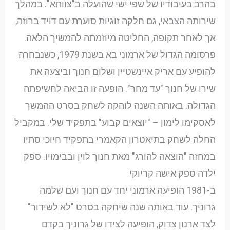
בהרב בעיבודיו של שפי ישי שהועלה ב"צוותא". במהלך
שירותה הצבאי, גם חלקה זוגיות סוערת עם דויד ברוזה,
אך לאחר תקופה, החליטה מיוזמתה להמשיך הלאה.
פרסומה הגדול של ארמוני בא בשנת 1979, כשנבחרה
להופיע עם אריק איינשטיין ושלום חנוך וביצעה את
שירו של חנוך "עד מחר". הופעה זו הביאה לחשיפתה
הגדולה. באותה השנה לוהקה לשחק בסרט ההמשך
לאסקימו לימון – "יוצאים קבוע" בתפקיד שלי. במקביל
החלה לשחק בתיאטרון הקאמרי בתפקיד חיוכי סתיו
במחזה "הוצאה להורג" מאת חנוך לוין ובבימויו. ספק
ילדה ספק אישה קריוקי
ב-1981 הופיעה ארמוני יחד עם חנוך ועם שלמה
גרוניך. עוד באותה שנה שיחקה בסרט "לא לשידור"
לצד ארנון צדוק, הופיעה לצידו של גרוניך בקדם