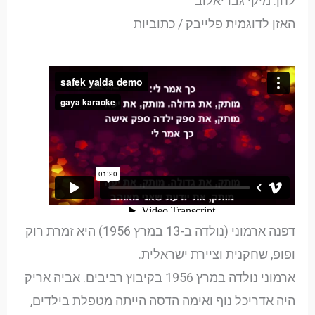
לחן: מיקי גבריאלוב
האזן לדוגמית פלייבק / כתוביות
דפנה ארמוני (נולדה ב-13 במרץ 1956) היא זמרת רוק
ופופ, שחקנית וציירת ישראלית.
ארמוני נולדה במרץ 1956 בקיבוץ רביבים. אביה אריק
היה אדריכל נוף ואימה הדסה הייתה מטפלת בילדים,