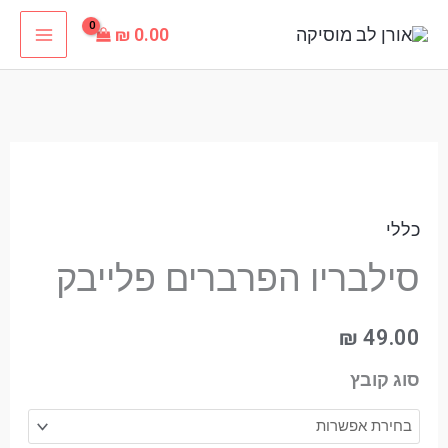
ילוג
₪
0.00
תוכן
כמות
של
כללי
סילבריו
הפרברים
סילבריו הפרברים פלייבק
פלייבק
₪
49.00
סוג קובץ