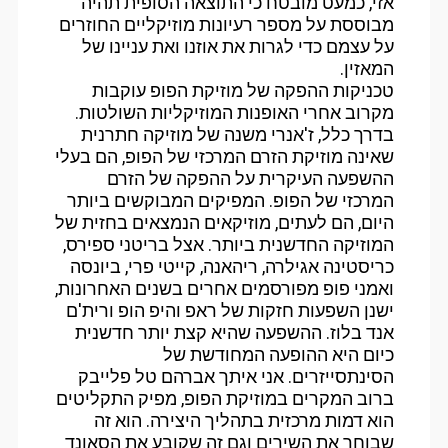
אזי, כמעט מובטח כי התוצאה הסופית תהיה
מבוססת על מספר רעיונות מוזיקליים החוזרים
על עצמם כדי לגרות את אוזנו ואת עניינו של
המאזין.
טכניקות ההפקה של מוזיקת הפופ עוקבות
מקרוב אחרי האופנות המוזיקליות השולטות.
בדרך כלל, ז'אנרי משנה של מוזיקה חתרנית
שאינה מוזיקת הזרם המרכזי של הפופ, הם בעלי
ההשפעה העיקרית על ההפקה של הזרם
המרכזי של הפופ. המפיקים המבוקשים ביותר
היום, הם לעתים, מוזיקאים הנמצאים בחזית של
המוזיקה החדשנית ביותר. אצל בריטני ספירס,
כריסטינה אגילרה, ריהאנה, קייטי פרי, ביונסה
ואמני פופ מפורסמים אחרים בשנים האחרונות,
ישנן השפעות חזקות של ראפ והיפ הופ ורית'ם
אנד בלוז. ההשפעה שהיא קצת יותר חדשנית
כיום היא ההופעה המחודשת של
הסינתסייזרים. אני איתך אברהם טל פלייבק
ברוב המקרים במוזיקת הפופ, מפיק התקליטים
הוא דמות מרכזית בתהליך היצירה. הוא זה
שבוחר את השירים וגם זה שקובע את הסאונד