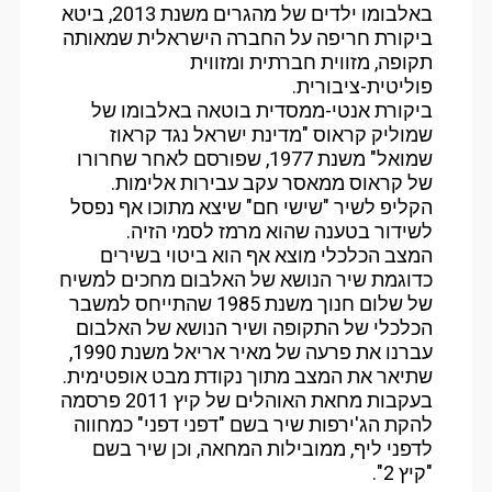
באלבומו ילדים של מהגרים משנת 2013, ביטא
ביקורת חריפה על החברה הישראלית שמאותה
תקופה, מזווית חברתית ומזווית
פוליטית-ציבורית.
ביקורת אנטי-ממסדית בוטאה באלבומו של
שמוליק קראוס "מדינת ישראל נגד קראוז
שמואל" משנת 1977, שפורסם לאחר שחרורו
של קראוס ממאסר עקב עבירות אלימות.
הקליפ לשיר "שישי חם" שיצא מתוכו אף נפסל
לשידור בטענה שהוא מרמז לסמי הזיה.
המצב הכלכלי מוצא אף הוא ביטוי בשירים
כדוגמת שיר הנושא של האלבום מחכים למשיח
של שלום חנוך משנת 1985 שהתייחס למשבר
הכלכלי של התקופה ושיר הנושא של האלבום
עברנו את פרעה של מאיר אריאל משנת 1990,
שתיאר את המצב מתוך נקודת מבט אופטימית.
בעקבות מחאת האוהלים של קיץ 2011 פרסמה
להקת הג'ירפות שיר בשם "דפני דפני" כמחווה
לדפני ליף, ממובילות המחאה, וכן שיר בשם
"קיץ 2".