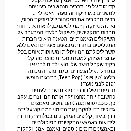
שתיהן יחד) היא לב העניין וצריכה לקבל
קדימות על פני דברים הנחשבים בעיניהם
למשניים כמו ריקוד והופעה תיאטרלית.
רבים מבקרים את המסחור של מוזיקת הפופ,
ואת הנטייה, הקיימת לטענתם, לראות את רווחי
חברות התקליטים, כשיקול בלעדי המתגבר על
השיקולים האמנותיים. הטענה היא כי חברות
התקליטים בוחרות מבצעים צעירים ונאים ללא
קשר ליכולתם המוזיקלית ומשווקות אותם בכל
ערוצי השיווק למטרת מכירת מוצר מוזיקלי
רקיד שקהל היעד שלו הוא ילדים לפני או
בתחילת גיל הנעורים. סגנון פופ זה מכונה
בלעג "טין פופ" (Teen Pop, בתרגום חופשי:
"פופ לבני נוער").
תדמיתם של כוכבי הפופ נחשבת לעתים
כחשובה יותר מהמוזיקה אותה הם יוצרים. עקב
כך, כוכבי פופ ומנהליהם עושים מאמצים
גדולים כדי להקרין את הדימוי המבוקש על ידם
דרך ביגוד, קליפים המוקרנים בטלוויזיה, חדירה
לידיעות באמצעי התקשורת הפופולריים
ובאמצעים דומים נוספים. ואמנם, אמני ולהקות