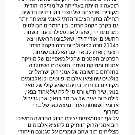
תופעה זו הייתה בעלייתה של מוזיקה יהודית
מקורית ופריצתם של יוצרי רוק דתיים חדשים,
תחילה בתוך הציבור הדתי לאומי ומאוחר יותר
גם בקרב הקהל הרחב. בין הזמרים הבולטים
נמנים עדי רן, שהחל את פעילותו עוד בשנות
התשעים; אודי דוידי, שאלבומו הראשון יצא
ב2004 וזכה לפופולריות רבה בקהל הדתי
הצעיר; וארז לב ארי עם האלבום שמחת
הפרטים הקטנים שהכיל מאפיינם של מוזיקה
אתנית ומוזיקת נשמה. תופעה זו השתלבה
בחזרתם בתשובה של אמני רוק ישראליים
בולטים שהוציאו אלבומי פיוטים וכן אלבומים
מקוריים ברוח זו, ביניהם שמע קולי של מאיר
בנאי; שיר חדש ורסיסי לילה של אהוד בנאי;
לילה כיום יאיר של אביתר בנאי; ואבן גבירול,
אדומי השפתות ואתה נמצא כאן של ברי
סחרוף.
על אף הצטמצמות יצירת הרוק החדשה המשיכו
רוב אמני הרוק הוותיקים להוציא אלבומים
מצליחים תוך שהם שומרים על סגנונם הייחודי