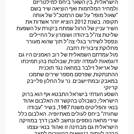
הישראלית, בין השאר ביחס למילטריזם
ולמחיר המלחמות ואף הוציאה שיר בשם
"שאול מופז" על שם הרמטכ"ל של אותה
תקופה. בשנת 2012 הוציא יזהר אשדות את
השיר עניין של הרגל שמתח ביקורת על השפעת
שליטת צה"ל ביהודה ושומרון על החיילים
ונפסל לשידור בגלי צה"ל תוך שהוא מעורר
מחלוקת ציבורית רחבה.
מול עמדתם השמאלית של רוב האמנים היו גם
דוגמאות לעמדה ימנית, שבולטת בהן תמיכתו
של אריאל זילבר במחאה נגד תוכנית
ההתנתקות, שפרסם מספר שירים שתמכו
במאבק ובמתיישבים. נר על החלון פלייבק
קריוקי
השסע העדתי בישראל התבטא אף הוא ברוק
הישראלי, כשבולט בהקשר זה האלבום אהוד
בנאי והפליטים משנת 1987, בשיר "עבודה
שחורה" ביחס לעולים מאתיופיה. האלבום כלל
שירי מחאה נוספים ונחשב לאבן דרך במוזיקה
הישראלית גם מבחינה זו ואהוד בנאי עצמו
הרבה לעסוק בנושאים הקשורים למצב