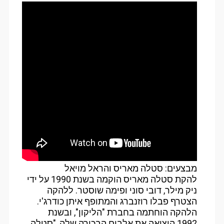
מבצעים: סטלה מאריס והראל מויאל
להקת סטלה מאריס הוקמה בשנת 1990 על ידי
ניק מילר, דובי סוני ופימה שוסטר. ללהקה
הצטרף פבלו רוזנברג והמתופף איתן כודרג'י.
הלהקה הוחתמה בחברת "הליקון", ובשנת
1992 הוציאה את אלבום הבכורה שלה, "סטלה