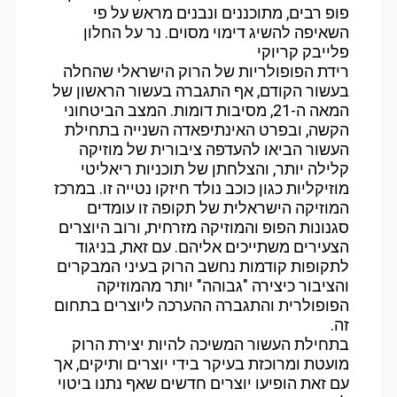
פופ רבים, מתוכננים ונבנים מראש על פי
השאיפה להשיג דימוי מסוים. נר על החלון
פלייבק קריוקי
רידת הפופולריות של הרוק הישראלי שהחלה
בעשור הקודם, אף התגברה בעשור הראשון של
המאה ה-21, מסיבות דומות. המצב הביטחוני
הקשה, ובפרט האינתיפאדה השנייה בתחילת
העשור הביאו להעדפה ציבורית של מוזיקה
קלילה יותר, והצלחתן של תוכניות ריאליטי
מוזיקליות כגון כוכב נולד חיזקו נטייה זו. במרכז
המוזיקה הישראלית של תקופה זו עומדים
סגנונות הפופ והמוזיקה מזרחית, ורוב היוצרים
הצעירים משתייכים אליהם. עם זאת, בניגוד
לתקופות קודמות נחשב הרוק בעיני המבקרים
והציבור כיצירה "גבוהה" יותר מהמוזיקה
הפופולרית והתגברה ההערכה ליוצרים בתחום
זה.
בתחילת העשור המשיכה להיות יצירת הרוק
מועטת ומרוכזת בעיקר בידי יוצרים ותיקים, אך
עם זאת הופיעו יוצרים חדשים שאף נתנו ביטוי