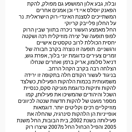
ובלוז, גבע אלון המושפע גם מפולק, להקת
הפאנק יוסלס איי.די וכן אמנים אחרים
המשתייכים לסצנת האינדי-רוק הישראלית. נר
על החלון פלייבק קריוקי
החל מאמצע העשור ניכרה בתווך שבין הרוק
לפופ תופעה של יצירה מוזיקלית רכה ושקטה
יחסית הכוללת לרוב טקסטים אישיים
ורגשניים. תופעה זו נוצרה בקרב חבורה של
זמרים צעירים כדוגמת יוני בלוך, אפרת גוש,
דניאל סלומון, אריק ברמן ואחרים שנחלו
הצלחה רבה בקרב הקהל הרחב.
בניגוד לעשור הקודם חלה בתקופה זו ירידה
משמעותית בכמות הלהקות הפעילות, כשלצד
להקות ותיקות כדוגמת מוניקה סקס, כנסיית
השכל והיהודים שהמשיכו את פעילותן, קמו
מספר מועט של להקות חדשות שנטה לכיוונים
מוזיקליים רכים וקליטים יותר. דוגמאות
אופייניות הן הלהקות סינרגיה, שהחלה את
פעילותה בשנת 2002, בית הבובות, החל משנת
2005 והפיל הכחול החל מ2007 שיצרו רוק