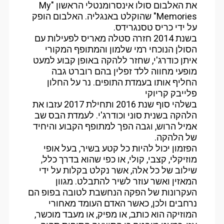
את האלבום סולו אינסרומנטלי הראשון "My
Memories" שהוקלט באנגליה. האלבום הופק
על ידי כריס טסנגרידס.
בשנת 2014 חזרה סטלה מאריס לפעילות עם
הסולן הנוכחי רמי שלמון והמתופף המקורי
איתן כודרג'י, שחזר ללהקה באופן קבוע למעט
מופעי מחווה ללד זפלין בהם רוברט גבה
החליף אותו בעמדת התופים. נר על החלון
פלייבק קריוקי
בשלהי סוף שנת 2016 ותחילת 2017 עזבו את
הלהקה בשנית סוני וכודרג'י. לעמדת הבס שב
אמיל הרוש, וגבה הפך למתופף הקבוע והיחיד
של הלהקה.
הפזמון יכול להיות כל קטע בשיר, בעל אופי
מוזיקלי, קצבי, קולי, או כפי שהוא בדרך כלל,
שילוב של כל אלה, אשר נקלט בקלות על ידי
המאזין ואשר עוזר לשיר להתבלט. מגוון
העקרונות של הפקה הנחשבת לטובה בפופ הם
נרחבים ולכן, כאשר האדם העומד מאחורי
המוזיקה הוא כותב, או מפיק, או מעבד מוכשר,