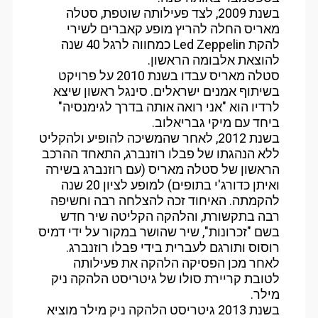
בשנת 2009, לצד פעילותה שוטפת, סטלה
מאריס החלה להריץ מופע קאברים לשירי
להקת Led Zeppelin כמחווה לרגל 40 שנה
להוצאת אלבומה הראשון.
סטלה מאריס עבדו בשנת 2010 על פרויקט
בשיתוף אמנים ישראלים. סינגל ראשון שיצא
לרדיו הוא "אני רואה אותה בדרך לגימנסיה"
ביחד עם מיקי גבריאלוב.
בשנת 2012, לאחר שהמשיכה להופיע ולהקליט
ללא הנהגתו של פבלו רוזנברג, התאחד ההרכב
הראשון של סטלה מאריס (עם רוזנברג בשירה
ואיתן כדורג'י בתופים) למופע לציון 20 שנה
להקמתה. האיחוד זכה להצלחה רבה וחשיפה
רבה בתקשורת, והלהקה הקליטה שיר חדש
בשם "זכרונות", שיר שהושר במקור על ידי דמיס
רוסוס ותורגם לעברית בידי פבלו רוזנברג.
לאחר מכן הפסיקה הלהקה את פעילותה
לטובת קריירת סולו של גיטריסט הלהקה ניק
מילר.
בשנת 2013 גיטריסט הלהקה ניק מילר מוציא