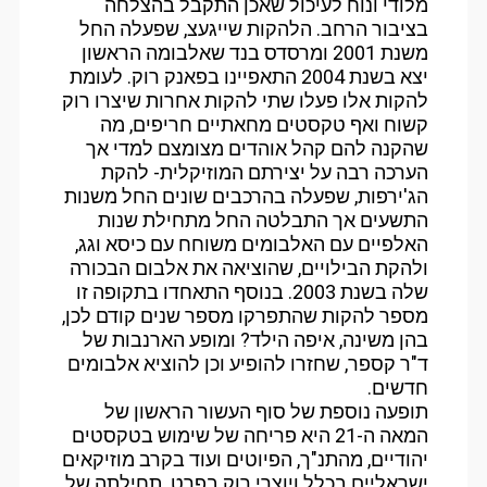
מלודי ונוח לעיכול שאכן התקבל בהצלחה
בציבור הרחב. הלהקות שייגעצ, שפעלה החל
משנת 2001 ומרסדס בנד שאלבומה הראשון
יצא בשנת 2004 התאפיינו בפאנק רוק. לעומת
להקות אלו פעלו שתי להקות אחרות שיצרו רוק
קשוח ואף טקסטים מחאתיים חריפים, מה
שהקנה להם קהל אוהדים מצומצם למדי אך
הערכה רבה על יצירתם המוזיקלית- להקת
הג'ירפות, שפעלה בהרכבים שונים החל משנות
התשעים אך התבלטה החל מתחילת שנות
האלפיים עם האלבומים משוחח עם כיסא וגג,
ולהקת הבילויים, שהוציאה את אלבום הבכורה
שלה בשנת 2003. בנוסף התאחדו בתקופה זו
מספר להקות שהתפרקו מספר שנים קודם לכן,
בהן משינה, איפה הילד? ומופע הארנבות של
ד"ר קספר, שחזרו להופיע וכן להוציא אלבומים
חדשים.
תופעה נוספת של סוף העשור הראשון של
המאה ה-21 היא פריחה של שימוש בטקסטים
יהודיים, מהתנ"ך, הפיוטים ועוד בקרב מוזיקאים
ישראליים בכלל ויוצרי רוק בפרט. תחילתה של