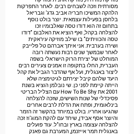
מסורתית וזכה לשבחים רבים. לאחר התפרקות
הלהקה המשיכו חבריה אביב גדג' וגבריאל
בלחסן בפעילות עצמאית. יוצר בולט נוסף
בתחום זה הוא דודו טסה שאלבומיו זכו
להצלחה בקהל, ואף הוציא את האלבום "דודו
טסה והכוויתים" בו שילב מוזיקה עיראקית
ושירה בערבית. אני איתך אברהם טל פלייבק
לאחר שבמשך שנים רבות נעשתה רובה
המוחלט של יצירת הרוק הישראלי בשפה
העברית, החלו בתקופה זו אמנים צעירים רבים
ליצור באנגלית, ועל אף שהדבר הגביל את קהל
היעד שלהם קיבל יצירתם לגיטימציה שלא
הייתה קיימת לפני כן. שי נובלמן הוציא בשנת
2001 את How To Be Shy עם הצליל הבריטי
פסיכדלי של שנות השישים, שזכה להצלחה
בינלאומית, ופתח את הדלת לרבים אחרים
שהגיעו אחריו. בולט במיוחד בהקשר זה הזמר
והיוצר אסף אבידן, שיחד עם להקת המוג'וז זכה
להצלחה עצומה בארץ ובחו"ל. עוד פועלים
באנגלית תמר אייזנמן, המערבת גם פאנק