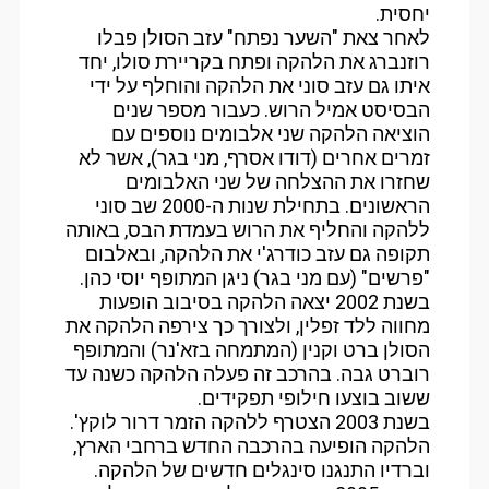
יחסית.
לאחר צאת "השער נפתח" עזב הסולן פבלו
רוזנברג את הלהקה ופתח בקריירת סולו, יחד
איתו גם עזב סוני את הלהקה והוחלף על ידי
הבסיסט אמיל הרוש. כעבור מספר שנים
הוציאה הלהקה שני אלבומים נוספים עם
זמרים אחרים (דודו אסרף, מני בגר), אשר לא
שחזרו את ההצלחה של שני האלבומים
הראשונים. בתחילת שנות ה-2000 שב סוני
ללהקה והחליף את הרוש בעמדת הבס, באותה
תקופה גם עזב כודרג'י את הלהקה, ובאלבום
"פרשים" (עם מני בגר) ניגן המתופף יוסי כהן.
בשנת 2002 יצאה הלהקה בסיבוב הופעות
מחווה ללד זפלין, ולצורך כך צירפה הלהקה את
הסולן ברט וקנין (המתמחה בזא'נר) והמתופף
רוברט גבה. בהרכב זה פעלה הלהקה כשנה עד
ששוב בוצעו חילופי תפקידים.
בשנת 2003 הצטרף ללהקה הזמר דרור לוקץ'.
הלהקה הופיעה בהרכבה החדש ברחבי הארץ,
וברדיו התנגנו סינגלים חדשים של הלהקה.