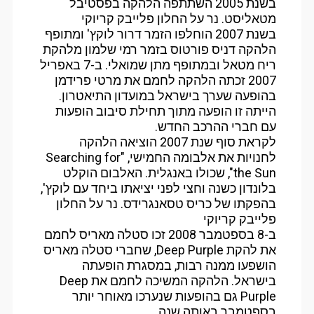
בשנת 2005 השתתפה הלהקה בפסטיבל
מטאליסט. נר על החלון פלייבק קריוקי
בשנת 2007 הוחלפו הזמר דרור לוקץ' ומתופף
הלהקה דניס פורטוס בזמר רמי שלמון מלהקת
ריח מטאל ובמתופף מתן שמואלי. ב-7 באפריל
2007 זכתה הלהקה לחמם את מרטי פרידמן
בהופעה שערך בישראל במועדון התיאטרון.
הייתה זו הופעה מתוך תחילת סיבוב הופעות
עם חברי ההרכב החדש.
לקראת סוף שנת 2007 הוציאה הלהקה
לחנויות את אלבומה החמישי, "Searching for
the Sun", שכולו באנגלית. האלבום הוקלט
בלונדון כשנה וחצי לפני יציאתו ביחד עם לוקץ',
בהפקתו של כריס טסאנגרידס. נר על החלון
פלייבק קריוקי
ב-8 בספטמבר 2008 זכו סטלה מאריס לחמם
את להקת Deep Purple, שחברי סטלה מאריס
הושפעו ממנה רבות, במסגרת הופעתה
בישראל. הלהקה המשיכה לחמם את Deep
Purple גם בהופעות שנערכו מאוחר יותר
בספטמבר באותה שנה.