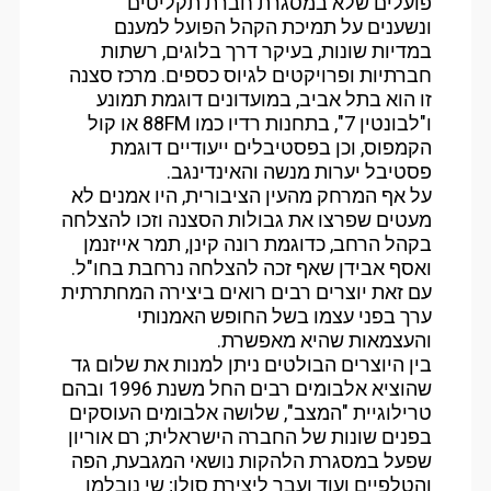
פועלים שלא במסגרת חברת תקליטים
ונשענים על תמיכת הקהל הפועל למענם
במדיות שונות, בעיקר דרך בלוגים, רשתות
חברתיות ופרויקטים לגיוס כספים. מרכז סצנה
זו הוא בתל אביב, במועדונים דוגמת תמונע
ו"לבונטין 7", בתחנות רדיו כמו 88FM או קול
הקמפוס, וכן בפסטיבלים ייעודיים דוגמת
פסטיבל יערות מנשה והאינדינגב.
על אף המרחק מהעין הציבורית, היו אמנים לא
מעטים שפרצו את גבולות הסצנה וזכו להצלחה
בקהל הרחב, כדוגמת רונה קינן, תמר אייזנמן
ואסף אבידן שאף זכה להצלחה נרחבת בחו"ל.
עם זאת יוצרים רבים רואים ביצירה המחתרתית
ערך בפני עצמו בשל החופש האמנותי
והעצמאות שהיא מאפשרת.
בין היוצרים הבולטים ניתן למנות את שלום גד
שהוציא אלבומים רבים החל משנת 1996 ובהם
טרילוגיית "המצב", שלושה אלבומים העוסקים
בפנים שונות של החברה הישראלית; רם אוריון
שפעל במסגרת הלהקות נושאי המגבעת, הפה
והטלפיים ועוד ועבר ליצירת סולו; שי נובלמן