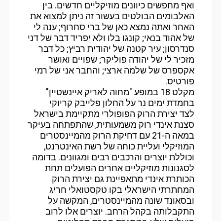
ואף מחפשים כיוונים מוזיקליים חדשים. בין
האלבומים הבולטים בעשור זה ניתן למצוא את
האחר ואתה נמצא כאן של ברי סחרוף; ענה לי
של אהוד בנאי; קונגו בלו ולא יפריד דבר של דני
סנדרסון; עיר קטנה של יהודית רביץ; כל דבר
מזכיר לי של יהודה פוליקר; שפויים ואושר
אקספרס של שלמה ארצי; והחבר אני של רמי
פורטיס.
מקלט 18 במופע "מחוה לאריק איינשטיין"
בחמדת ימים נר על החלון פלייבק קריוקי
לצד יצירת הרוק הפופולרי מתקיימת בישראל
סצנת אינדי רוק משמעותית, שהתפתחה בעיקר
במאה ה-21 עם דחיקת הרוק מהמיינסטרים
המוזיקלי ועליית כוחה של רשת האינטרנט,
וכוללת יוצרים והרכבים רבים ומגוונים. בדומה
לסגנונות מוזיקליים אחרים הפועלים תחת
הכותרת אינדי מתאפיינת גם יצירת הרוק
המחתרתי הישראלי בקו טקסטואלי חריג
ובסאונד שונה מהמיינסטרים, המקשה על
התקבלותה בקהל הרחב. יוצרים אלו לרוב