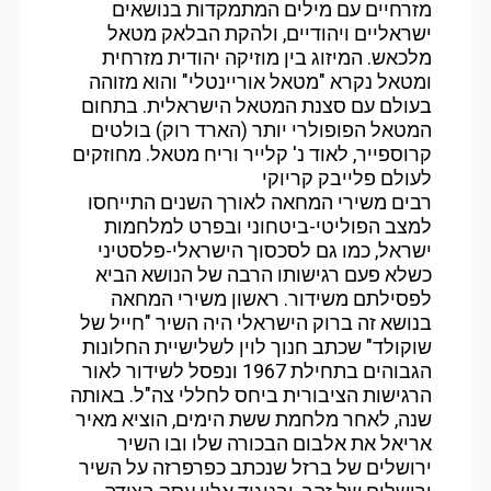
מזרחיים עם מילים המתמקדות בנושאים
ישראליים ויהודיים, ולהקת הבלאק מטאל
מלכאש. המיזוג בין מוזיקה יהודית מזרחית
ומטאל נקרא "מטאל אוריינטלי" והוא מזוהה
בעולם עם סצנת המטאל הישראלית. בתחום
המטאל הפופולרי יותר (הארד רוק) בולטים
קרוספייר, לאוד נ' קלייר וריח מטאל. מחוזקים
לעולם פלייבק קריוקי
רבים משירי המחאה לאורך השנים התייחסו
למצב הפוליטי-ביטחוני ובפרט למלחמות
ישראל, כמו גם לסכסוך הישראלי-פלסטיני
כשלא פעם רגישותו הרבה של הנושא הביא
לפסילתם משידור. ראשון משירי המחאה
בנושא זה ברוק הישראלי היה השיר "חייל של
שוקולד" שכתב חנוך לוין לשלישיית החלונות
הגבוהים בתחילת 1967 ונפסל לשידור לאור
הרגישות הציבורית ביחס לחללי צה"ל. באותה
שנה, לאחר מלחמת ששת הימים, הוציא מאיר
אריאל את אלבום הבכורה שלו ובו השיר
ירושלים של ברזל שנכתב כפרפרזה על השיר