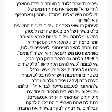
שירים כדוגמת "לונדון" העוסק בירידה מהארץ
ו"חד גדיא" שתיאר את מחיר הדמים של
השליטה הישראלית ביהודה ושומרון ונאסר אף
הוא לשידור.
העיסוק בנושאי מלחמה ושלום בשנות התשעים
בלט בשיריו של אביב גפן שהרבה לעסוק
בנושאי מלחמה, שלום והגיוס לצבא ומאוחר
יותר ברצח רבין. להקת אתניקס אף היא
התייחסה למצב הביטחוני ולשאיפה לשלום,
כשהמפורסם משירים אלו הוא השיר "תותים".
ב-1998 בלטה גם להקת הרוק הרך בג"ץ,
שאלבומה "כשאלוהים הלך לישון" כלל שירים
שמחו על היהדות, אלוהים, מעשי צה"ל
בשטחים והתרבות הישראלית בכלל, ועורר
סערה רבה (על עטיפת האלבום נכתב
ש"ההאזנה לאלבום מזיקה לבריאות" – כלומר,
שהשילוב של השירים המלודיים יחד עם
מילותיהם המחאתיות יעורר אנטגוניזם).
בתחילת שנות האלפיים התבלטה להקת
הבילויים שהרבתה לבקר בשיריה את החברה