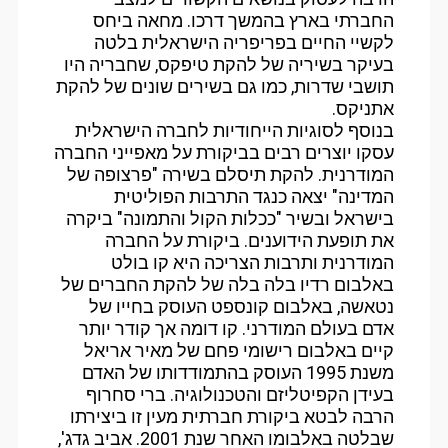
החברתי בארץ בהמשך דרכו. מחאה ביחס
לקשיי החיים בפריפריה הישראלית בלטה
בעיקר בשיריה של להקת טיפקס, שחבריה היו
תושבי שדרות, כמו גם בשירים שונים של להקת
אתניקס.
בנוסף לסוגיות הייחודיות לחברה הישראלית
עסקו יוצרים רבים בביקורת על מאפייני החברה
המודרנית. להקת תיסלם בשירה "פרצופה של
המדינה" יצאה כנגד התרבות הפוליטית
בישראל ובשיר "ככלות הקול והתמונה" ביקרה
את תופעת הידוענים. ביקורת על החברה
המודרנית ותרבות הצריכה היא קו בולט
באלבום רדיו בלה בלה של להקת החברים של
נטאשה, באלבום קונספט העוסק בחייו של
אדם בעולם המודרני. קו דומה אך קודר יותר
קיים באלבום רישומי פחם של מאיר אריאל
משנת 1995 העוסק בהתמודדותו של האדם
בעידן הקפיטליזם והטכנולוגיה. ברי סחרוף
הרבה לבטא ביקורת חברתית מעין זו ביצירתו
שבלטה באלבומו האחר שנת 2001. אביב גדג',