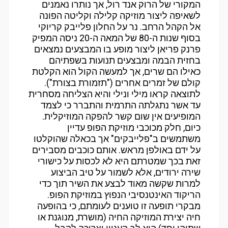
המקורי של הרוק אנד רול, אך נותרו נאמנים
לשאיפה ליצור מוזיקה קלילה וקליטה הפונה
אל הקהל הרחב. נר על החלון פלייבק קריוקי
בסוף שנות ה-80 של המאה ה-20 ניסה המפיק
פרנק פריאן ליצור מופע בו המבצעים נמצאים
בחזית הבמה ומבצעים תנועות בשפתיהם
כאילו הם שרים, אך למעשה הקול הוא הקלטת
קולם של זמרים אחרים ("תזמורת בצורת").
לתוצאה קראו מילי ונילי והיא הצליחה מסחרית
עד אשר נתגלתה התרמית והתברר כי לצמד
המופיעים אין שום קשר להפקה המוזיקלית.
כיום, חלק מכוכבי מוזיקת הפופ עדיין
משתמשים ב"פלייבקים" אך בכאלה שהוקלטו
על ידם באולפן מראש. אותם כוכבים מסבירים
זאת בכך שמטרתם היא לא לכסות על כישורי
שירה ירודים, אלא לשמור על טיב הביצוע
למרות שקשה מאוד לבצע את השיר תוך כדי
הריקוד האינטנסיבי הנפוץ במוזיקת הפופ.
מבקרי תופעה זו טוענים לעומתם, כי בהופעה
חיה יצירת המוזיקה החיה (מושרת, מנוגנת או