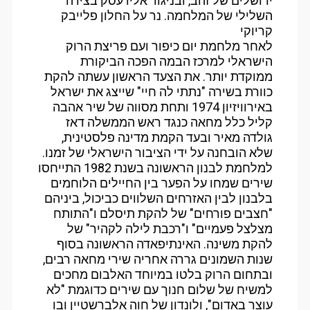
ירושלים של זהב, ובניגוד אליו עסק בצידה
השלילי של המלחמה. נר על החלון פלייבק
קריוקי
לאחר מלחמת יום כיפור ועם פריצת הרוק
הישראלי למרכז הבמה הפכה הביקורת
ממוקדת יותר. את הצעד הראשון עשתה להקת
כוורת בשירה "נתתי לה חיי" שייצג את ישראל
באירוויזיון 1974 ותחת מסווה של שיר אהבה
קליל כלל מחאה כנגד ראש הממשלה דאז
גולדה מאיר ובעד הקמת מדינה פלסטינית,
שלא הובחנה על ידי הציבור הישראלי של זמנו.
למלחמת לבנון הראשונה בשנת 1982 התייחסו
שירים שמחו על הפער בין החיילים הלוחמים
בלבנון לבין האזרחים השלווים כביכול, ביניהם
"חצבים פורחים" של להקת תיסלם ו"התותח
מצלצל פעמיים" ו"רכבת לילה לקהיר" של
להקת משינה. האינתיפאדה הראשונה בסוף
שנות השמונים גררה אחריה שירי מחאה רבים,
ובתחום הרוק בלטו במיוחד האלבום מחכים
למשיח של שלום חנוך עם שירים כדוגמת "לא
עוצר באדום", ולונדון של חוה אלברשטיין ובו