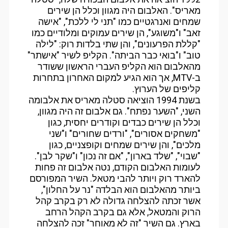
מאריס". האלבום היה מגוון וכלל הן שירים
שמחים ואנרגטיים כמו "תני לי ללכת", "אישה
זאב" ו"משוגע", הן שירים עמוקים ומלודיים כמו
"קללת הפרעונים", והן שתי בלדות רוק: "לילה
טוב" ו"בואי כבר הביתה". הקליפ לשיר "אישתר"
מהאלבום הוא הקליפ העברי הראשון ששודר
ב-MTV, אך הוא הגיע למקום האחרון בתחרות
קליפים של הערוץ.
בשנת 1994 הוציאה סטלה מאריס את אלבומה
השני, "השער נפתח". גם אלבום זה היה מגוון,
וכלל הן שירים כבדים וקודרים יחסית, כגון
"משחקים אסורים", "ורדים שחורים" ו"שני
מלכים", והן שירים שמחים וקופצניים, כגון
"שבוי", "שלד בארון", "אם זה נכון" ו"שקר לבן".
לעומות האלבום הקודם, נטה אלבום זה פחות
להארד רוק ויותר להבי מטאל. השיר המפורסם
ביותר מהאלבום הוא הבלדה "נר על החלון",
אשר זכתה להצלחה גדולה לא רק בקרב קהל
הרוק והמטאל, אלא גם בקרב הקהל הרחב
בארץ. גם השיר "זה לא מאוחר" זכה להצלחה