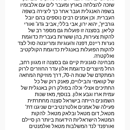
שזכה להצלחה בארץ ומעבר לים עם אלבומיו
בשפה האנגלית ועבר אחר כך ליצירה בשפה
העברית. וכן אמנים רבים נוספים בהם יובל
גורביץ', יהוא ירון, אבי בללי, אביב גדג' ואורי
קליאן. בסצנה זו פועלות גם מספר רב של
להקות צעירות, בהן ששרות בעברית כדוגמת
נערות ריינס, דפנה והעוגיות ומריונטה סול לצד
להקות הפועלות באנגלית כדוגמת הקולקטיב
ואלקטרה.
מבחינה סגנונית קיים גם בסצנה זו מגוון רחב,
החל מיוצרים כדוגמת אלון עדר החוזרים לרוק
המתקדם של שנות ה-70, דרך מוזיקת המחאה
של קוואמי והבילויים, פאנק רוק של כל
החתיכים אצלי וכלה בפולק רוק באנגלית של
עמית ארז וגבע אלון. בנוסף, מאז שנות
השמונים הייתה בישראל סצנה מחתרתית
פעילה של אמנים אלטרנטיביים שניגנו דת'
מטאל, דום מטאל ובלאק מטאל. להקות
המטאל הישראליות הידועות ביותר הן סיילם
ואורפנד לנד המשלבות מטאל ואלמנטים