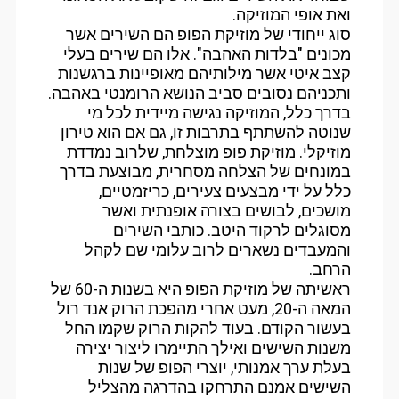
ואת אופי המוזיקה.
סוג ייחודי של מוזיקת הפופ הם השירים אשר
מכונים "בלדות האהבה". אלו הם שירים בעלי
קצב איטי אשר מילותיהם מאופיינות ברגשנות
ותכניהם נסובים סביב הנושא הרומנטי באהבה.
בדרך כלל, המוזיקה נגישה מיידית לכל מי
שנוטה להשתתף בתרבות זו, גם אם הוא טירון
מוזיקלי. מוזיקת פופ מוצלחת, שלרוב נמדדת
במונחים של הצלחה מסחרית, מבוצעת בדרך
כלל על ידי מבצעים צעירים, כריזמטיים,
מושכים, לבושים בצורה אופנתית ואשר
מסוגלים לרקוד היטב. כותבי השירים
והמעבדים נשארים לרוב עלומי שם לקהל
הרחב.
ראשיתה של מוזיקת הפופ היא בשנות ה-60 של
המאה ה-20, מעט אחרי מהפכת הרוק אנד רול
בעשור הקודם. בעוד להקות הרוק שקמו החל
משנות השישים ואילך התיימרו ליצור יצירה
בעלת ערך אמנותי, יוצרי הפופ של שנות
השישים אמנם התרחקו בהדרגה מהצליל