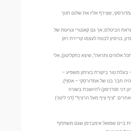
זמתו של המפיק והזמר בני אמדורסקי, שצירף אליו את שלום חנוך
את הביטלס, אך גם קאנטרי ונגיעות של
ום חנוך ללונדון, בניסיון לבנות לעצמו קריירת רוק
ל אלוהים ותראה", שיצא כתקליטון), אלי
– בעלת טור ביקורת בעיתון משפיע –
מצד להקת תערובת אסקוט בה היה חבר בנו של אמדורסקי – אסף),
גן דני סנדרסון) ו"היושבת בשורה
רים: "ציף ציף מעל הרציף" (דני ליטני)
תוכנית ביים שמואל אימברמן שגם משתתף