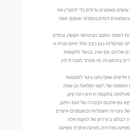
עושים מאמצים גדולים כדי להקרין את
ובאמצעים דומים נוספים. ואמנם, אמני
ל הרוק הישראלי שהחלה בעשור הקודם, אף התגברה בעשור הראשון של המאה ה-21, מסיבות דומות. המצב הביטחוני הקשה, ובפרט
זיקליות כגון כוכב נולד חיזקו נטייה זו.
ם אליהם. עם זאת, בניגוד לתקופות
רים בתחום זה. מי מפחד מגברת לוין
 חדשים שאף נתנו ביטוי לסגנונות
בן, שבאלבום הבכורה שלו ניכרה השפעה של רקעו הקלאסי וכן שפה
ותה בתקופה זו היא רונה קינן,
באותה שנה יצא גם אלבום הבכורה של נעם רותם,
ל גיטרות חשמליות ובטקסטים אישיים.
ך לבלוט ביצירתן של להקות אלה
ה" ששילב מוטיבים של מוזיקה מזרחית, מוזיקה אתנית ומוזיקה