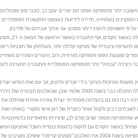
בה יותר מהמוזיקה אותה הם יוצרים. עקב כך, כוכבי פופ ומנהליהם 
 המוקרנים בטלוויזיה, חדירה לידיעות באמצעי התקשורת הפופולריים 
 על פי השאיפה להשיג דימוי מסוים. אני איתך אברהם טל פלייבק
רידת הפופולריות ש
עדפה ציבורית של מוזיקה קלילה יותר, והצלחתן של תוכניות ריאליטי מו
דים סגנונות הפופ והמוזיקה מזרחית, ורוב היוצרים הצעירים משתייכי
ר כיצירה "גבוהה" יותר מהמוזיקה הפופולרית והתגברה ההערכה ליוצ
ועטת ומרוכזת בעיקר בידי יוצרים ותיקים, אך עם זאת הופיעו יוצרים
והשפעות חדשות. בין היוצרים הצעירים הללו התבלט כבר בשנת 2000 שלומי ש
רכה רבה כמו גם בהצלחה מסחרית. יוצרת צעירה אחרת שהחלה את פעיל
הראשון יצא בשנת 2004, וזכתה לשבחים רבים ולקהל אוהד כיוצרת של רוק אישי ומקורי. 
שהתפרקה מספר שנים קודם לכן, שיצירתו מתאפיינת בדומיננטיות ש
 שהחל בעשור הקודם עם להקות כדוגמת כנסיית השכל ואתניקס המשי
ואחרים. בייחוד התבלטה להקת אלג'יר שהוציאה בשנת 2004 את האלבום "מנועים קדימ