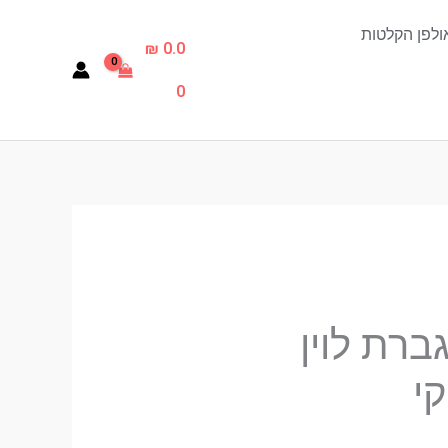
ולפן הקלטות
₪
0.0
0
ברת לוין
קי