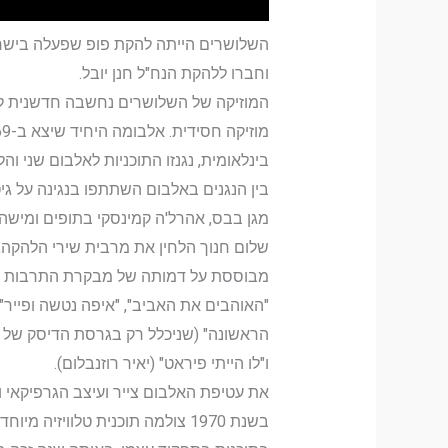
וחברו ללהקת הנח"ל חנן יובל.
המוזיקה של השלושרים נחשבה חדשנית לת
בינלאומית, נגנזו התוכניות לאלבום שני והלהקה התפרקה בשנת 1970. 
בין הנגנים באלבום השתתפו בנגינה על גי
מגן בבס, אהרל'ה קמינסקי בתופים ומישה 
שלום חנוך הלחין את מרבית שירי הלהקה, 
"האוהבים את האביב", "איפה נטשה ופייר", "
הראשונה" (שניכלל רק בגרסת הדיסק של האל
ו"לו הייתי פיראט" (יאיר רוזנבלום).
את עטיפת האלבום צייר ועיצב הגרפיקאי ו
בשנת 1970 צולמה תוכנית טלוו