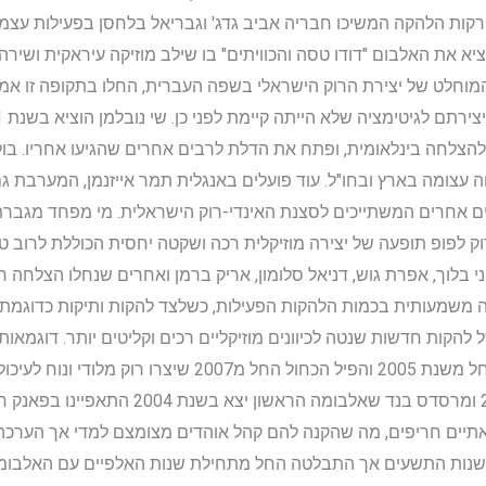
ות הלהקה המשיכו חבריה אביב גדג' וגבריאל בלחסן בפעילות עצמאית
יא את האלבום "דודו טסה והכוויתים" בו שילב מוזיקה עיראקית ושירה
לט של יצירת הרוק הישראלי בשפה העברית, החלו בתקופה זו אמנים
להצלחה בינלאומית, ופתח את הדלת לרבים אחרים שהגיעו אחריו. בו
 עצומה בארץ ובחו"ל. עוד פועלים באנגלית תמר אייזנמן, המערבת גם
ים אחרים המשתייכים לסצנת האינדי-רוק הישראלית. מי מפחד מגברת ל
 לפופ תופעה של יצירה מוזיקלית רכה ושקטה יחסית הכוללת לרוב טקס
י בלוך, אפרת גוש, דניאל סלומון, אריק ברמן ואחרים שנחלו הצלחה
ה משמעותית בכמות הלהקות הפעילות, כשלצד להקות ותיקות כדוגמת מ
הקות חדשות שנטה לכיוונים מוזיקליים רכים וקליטים יותר. דוגמאות 
את פעילותה בשנת 2002, בית הבובות, החל משנת 2005 והפיל 
הלהקות שייגעצ, שפעלה החל משנת 2001 ומרסדס 
תיים חריפים, מה שהקנה להם קהל אוהדים מצומצם למדי אך הערכה 
שנות התשעים אך התבלטה החל מתחילת שנות האלפיים עם האלבומים 