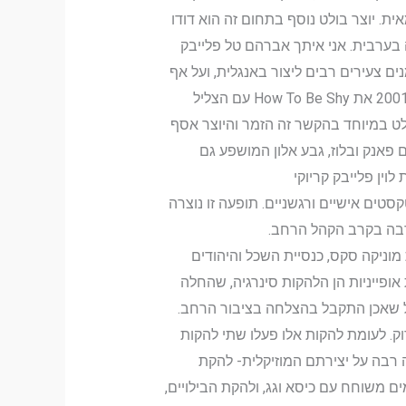
. יוצר בולט נוסף בתחום זה הוא דודו
 בערבית. אני איתך אברהם טל פלייבק
 צעירים רבים ליצור באנגלית, ועל אף
שהדבר הגביל את קהל היעד שלהם קיבל יצירתם לגיטימציה שלא הייתה קיימת לפני כן. שי נובלמן הוציא בשנת 2001 את How To Be Shy עם הצליל
לט במיוחד בהקשר זה הזמר והיוצר אסף
 פאנק ובלוז, גבע אלון המושפע גם
וין פלייבק קריוקי
טים אישיים ורגשניים. תופעה זו נוצרה
 רבה בקרב הקהל הרחב.
וניקה סקס, כנסיית השכל והיהודים
אופייניות הן הלהקות סינרגיה, שהחלה
הכחול החל מ2007 שיצרו רוק מלודי ונוח לעיכול שאכן התקבל בהצלחה בציבור הרחב.
בנד שאלבומה הראשון יצא בשנת 2004 התאפיינו בפאנק רוק. לעומת להקות אלו פעלו שתי להקות
רבה על יצירתם המוזיקלית- להקת
משוחח עם כיסא וגג, ולהקת הבילויים,