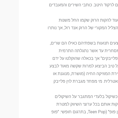
ם לרקוד היטב. כותבי השירים והמעבדים
ד רול בעשור הקודם. בעוד להקות הרוק שקמו החל משנות
ליל המקורי של הרוק אנד רול, אך נותרו
 הבמה ומבצעים תנועות בשפתיהם כאילו הם שרים,
ה מסחרית עד אשר נתגלתה התרמית
פלייבקים" אך בכאלה שהוקלטו על ידם
על טיב הביצוע למרות שקשה מאוד לבצע
ירת המוזיקה החיה (מושרת, מנוגנת או
אטרלית. מי מפחד מגברת לוין פלייבק
כשיקול בלעדי המתגבר על השיקולים
קות אותם בכל ערוצי השיווק למטרת
מכירת מוצר מוזיקלי רקיד שקהל היעד שלו הוא ילדים לפני או בתחילת גיל הנעורים. סגנון פופ זה מכונה בלעג "טין פופ" (Teen Pop, בתרגום חופשי: "פופ