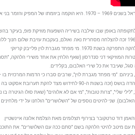
השלושרים הייתה להקת פופ שפעלה בישראל בשנים 1969 – 1970. היא הוקמה ביו
קופתה באופן שבו שילבה בשיריה השפעות מוזיקת פופ, בעיקר בהשר
מוזיקה חסידית. אלבומה היחיד שיצא ב-1969 זכה להצלחה מסחרית נאה. ואולם, בעקבות עזיבת של
מי מפחד מגברת לוין פלייבק קריוקי
טרות המוזיקאי דני סנדרסון (שאף הלחין את אחד משירי הלהקה, "תסתכ
סגל, שעיבד את כל שירי האלבום, בקלידים.
ביניהם: "מי מפחד מגברת לוין", שרבים סברו כי הדמות המרכזית בו 
מבוססת על דמותה של מבקרת התרבות הדה בושס (זכה בשנות ה-90 לחידוש 
לילי שלי", "צרות טובות", "מי אם לא אלוהים" (שאת סולו הגיטרה בו ני
בום). שני להיטים נוספים של "השלושרים" הולחנו על ידי מלחינים אח
האמן דוד טרטקובר בצירוף תצלומים מאת הצלמת אלונה איינשטיין.
יזיה מיוחדת עם מיטב להיטי הלהקה בשם "סתם ככה עם השלושרים". את ה