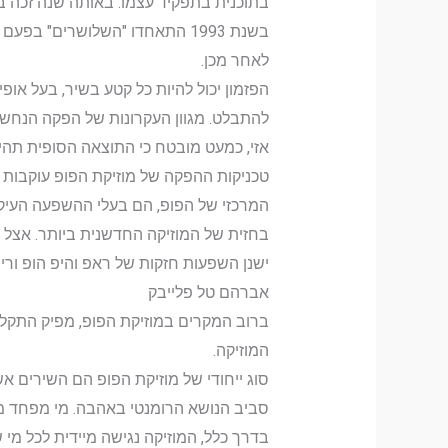
בתוכנית בתפקיד עצמו. באותה שנה זכה במ
בשנת 1993 התאחדו "השלושרים"
לאחר מכן.
הפזמון יכול להיות כל קטע בשיר, בעל אופי 
להתבלט. מגוון העקרונות של הפקה הנחשב
אזי, כמעט מובטח כי התוצאה הסופית תהיה 
טכניקות ההפקה של מוזיקת הפופ עוקבות מ
המרכזי של הפופ, הם בעלי ההשפעה העיקר
בחזית של המוזיקה החדשנית ביותר. אצל בר
ישנן השפעות חזקות של ראפ והיפ הופ ורי
אברהם טל פלייבק
ברוב המקרים במוזיקת הפופ, מפיק התקלי
המוזיקה.
סוג ייחודי של מוזיקת הפופ הם השירים א
סביב הנושא הרומנטי באהבה. מי מפחד מגב
בדרך כלל, המוזיקה נגישה מיידית לכל מי