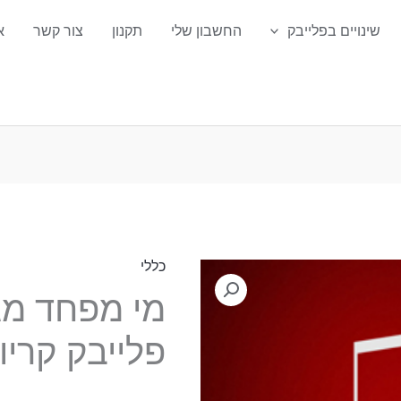
שינויים בפלייבק
החשבון שלי
תקנון
צור קשר
א
כללי
כמות
מי מפחד מג
של
מי
פלייבק קריו
מפחד
מגברת