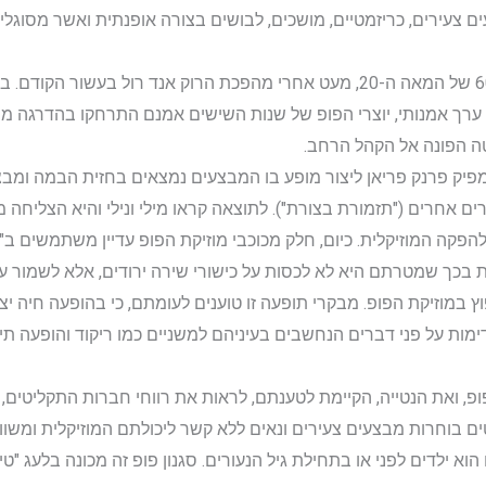
 צעירים, כריזמטיים, מושכים, לבושים בצורה אופנתית ואשר מסוגלי
ראשיתה של מוזיקת הפופ היא בשנות ה-60 של המאה ה-20, מעט אחרי מהפכת הרוק אנ
 ערך אמנותי, יוצרי הפופ של שנות השישים אמנם התרחקו בהדרגה מהצ
טה הפונה אל הקהל הרחב.
 ה-80 של המאה ה-20 ניסה המפיק פרנק פריאן ליצור מופע בו המבצעים נמצאים בחזית
ם אחרים ("תזמורת בצורת"). לתוצאה קראו מילי ונילי והיא הצליח
הפקה המוזיקלית. כיום, חלק מכוכבי מוזיקת הפופ עדיין משתמשים ב"
 בכך שמטרתם היא לא לכסות על כישורי שירה ירודים, אלא לשמור 
ץ במוזיקת הפופ. מבקרי תופעה זו טוענים לעומתם, כי בהופעה חיה יצ
דימות על פני דברים הנחשבים בעיניהם למשניים כמו ריקוד והופעה תי
, ואת הנטייה, הקיימת לטענתם, לראות את רווחי חברות התקליטים, 
ם בוחרות מבצעים צעירים ונאים ללא קשר ליכולתם המוזיקלית ומשוו