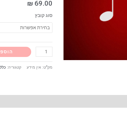
לוין
₪
69.00
פלייבק
סוג קובץ
קריוקי
הוספה
מק"ט:
אין מידע
קטגוריה:
כללי