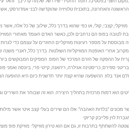
קום השני בפסטיבל הזמר החסידי שירו של שלמה קרליבך "והאר עינינ
 בפעם הראשונה והאחרונה, בתוכנית טלוויזיה שהוקדשה לבני אמדורסקי
מוזיקלי, קצבי, קולי, או כפי שהוא בדרך כלל, שילוב של כל אלה, אשר נ
ת לטובה בפופ הם נרחבים ולכן, כאשר האדם העומד מאחורי המוזיקה 
מבוססת על מספר רעיונות מוזיקליים החוזרים על עצמם כדי לגרות את 
קרוב אחרי האופנות המוזיקליות השולטות. בדרך כלל, ז'אנרי משנה ש
ית על ההפקה של הזרם המרכזי של הפופ. המפיקים המבוקשים ביותר 
יטני ספירס, כריסטינה אגילרה, ריהאנה, קייטי פרי, ביונסה ואמני 
ת'ם אנד בלוז. ההשפעה שהיא קצת יותר חדשנית כיום היא ההופעה המ
טים הוא דמות מרכזית בתהליך היצירה. הוא זה שבוחר את השירים וג
שר מכונים "בלדות האהבה". אלו הם שירים בעלי קצב איטי אשר מילות
רת לוין פלייבק קריוקי
 שנוטה להשתתף בתרבות זו, גם אם הוא טירון מוזיקלי. מוזיקת פופ 