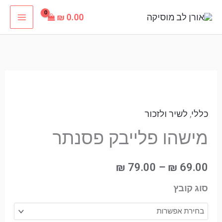
ילוג
₪
0.00
תוכן
כמות
טווח
של
מחירים:
כללי
,
לשיר ולזכור
מישהו
פלייבק
מישהו פלייבק פסנתר
עד
פסנתר
₪
79.00
–
₪
69.00
סוג קובץ