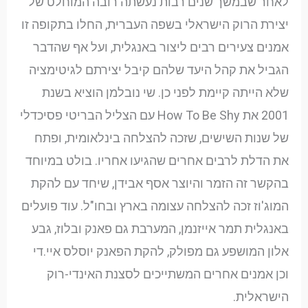
לאחר שבמשך שנים רבות נעשתה רובה המוחלט של
יצירת הרוק הישראלי בשפה העברית, החלו בתקופה זו
אמנים צעירים רבים ליצור באנגלית, ועל אף שהדבר
הגביל את קהל היעד שלהם קיבל יצירתם לגיטימציה
שלא הייתה קיימת לפני כן. שי נובלמן הוציא בשנת
2001 את How To Be Shy עם הצליל הבריטי פסיכדלי
של שנות השישים, שזכה להצלחה בינלאומית, ופתח
את הדלת לרבים אחרים שהגיעו אחריו. בולט במיוחד
בהקשר זה הזמר והיוצר אסף אבידן, שיחד עם להקת
המוג'וז זכה להצלחה עצומה בארץ ובחו"ל. עוד פועלים
באנגלית תמר אייזנמן, המערבת גם פאנק ובלוז, גבע
אלון המושפע גם מפולק, להקת הפאנק יוסלס איי.די
וכן אמנים אחרים המשתייכים לסצנת האינדי-רוק
הישראלית.