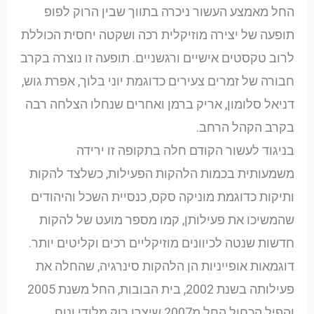
החל מאמצע העשור ניכרה בתווך שבין הרוק לפופ
תופעה של יצירה מוזיקלית רכה ושקטה יחסית הכוללת
לרוב טקסטים אישיים ורגשניים. תופעה זו נוצרה בקרב
חבורה של זמרים צעירים כדוגמת יוני בלוך, אפרת גוש,
דניאל סלומון, אריק ברמן ואחרים שנחלו הצלחה רבה
בקרב הקהל הרחב.
בניגוד לעשור הקודם חלה בתקופה זו ירידה
משמעותית בכמות הלהקות הפעילות, כשלצד להקות
ותיקות כדוגמת מוניקה סקס, כנסיית השכל והיהודים
שהמשיכו את פעילותן, קמו מספר מועט של להקות
חדשות שנטה לכיוונים מוזיקליים רכים וקליטים יותר.
דוגמאות אופייניות הן הלהקות סינרגיה, שהחלה את
פעילותה בשנת 2002, בית הבובות, החל משנת 2005
והפיל הכחול החל מ2007 שיצרו רוק מלודי ונוח