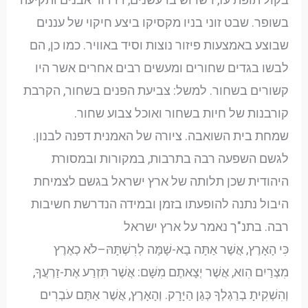
בשופר. שבט זוני בניו מקסיקו ביצע חיקוי של עננים
שבוצע באמצעות פיזור נוצות וסיד באוויר. כמו כן, הם
לבשו בגדים שחורים ומעשים רבים אחרים אשר היו
קשורים בשחור. למשל: צביעת הפנים בשחור, הקרבת
קורבנות של חיות בשחור ואוכל צבוע שחור.
שמחת בית השואבה. ציורה של האמנית דפנה לבנון.
לגשם השפעה רבה בתרבות, במקורות ובמסורת
היהודית שכן תלותה של ארץ ישראל בגשם לצמיחת
היבול נתנה להופעתו בזמן ובמידה הנדרשת חשיבות
רבה. בתנ"ך נאמר על ארץ ישראל
כִּי הָאָרֶץ, אֲשֶׁר אַתָּה בָא-שָׁמָּה לְרִשְׁתָּהּ–לֹא כְאֶרֶץ
מִצְרַיִם הִוא, אֲשֶׁר יְצָאתֶם מִשָּׁם: אֲשֶׁר תִּזְרַע אֶת-זַרְעֲךָ,
וְהִשְׁקִיתָ בְרַגְלְךָ כְּגַן הַיָּרָק. וְהָאָרֶץ, אֲשֶׁר אַתֶּם עֹבְרִים