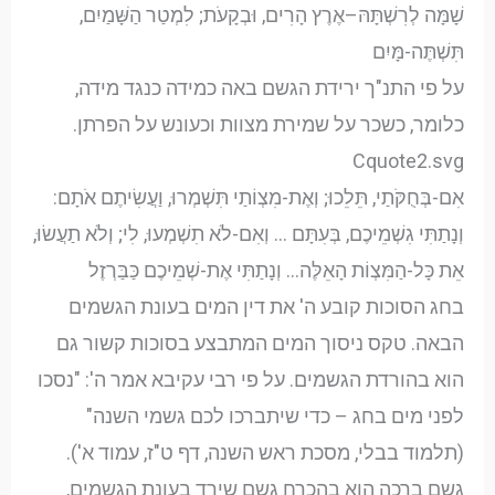
שָׁמָּה לְרִשְׁתָּהּ–אֶרֶץ הָרִים, וּבְקָעֹת; לִמְטַר הַשָּׁמַיִם,
תִּשְׁתֶּה-מָּיִם
על פי התנ"ך ירידת הגשם באה כמידה כנגד מידה,
כלומר, כשכר על שמירת מצוות וכעונש על הפרתן.
Cquote2.svg
אִם-בְּחֻקֹּתַי, תֵּלֵכוּ; וְאֶת-מִצְו‍ֹתַי תִּשְׁמְרוּ, וַעֲשִׂיתֶם אֹתָם:
וְנָתַתִּי גִשְׁמֵיכֶם, בְּעִתָּם … וְאִם-לֹא תִשְׁמְעוּ, לִי; וְלֹא תַעֲשׂוּ,
אֵת כָּל-הַמִּצְו‍ֹת הָאֵלֶּה… וְנָתַתִּי אֶת-שְׁמֵיכֶם כַּבַּרְזֶל
בחג הסוכות קובע ה' את דין המים בעונת הגשמים
הבאה. טקס ניסוך המים המתבצע בסוכות קשור גם
הוא בהורדת הגשמים. על פי רבי עקיבא אמר ה': "נסכו
לפני מים בחג – כדי שיתברכו לכם גשמי השנה"
(תלמוד בבלי, מסכת ראש השנה, דף ט"ז, עמוד א').
גשם ברכה הוא בהכרח גשם שירד בעונת הגשמים,