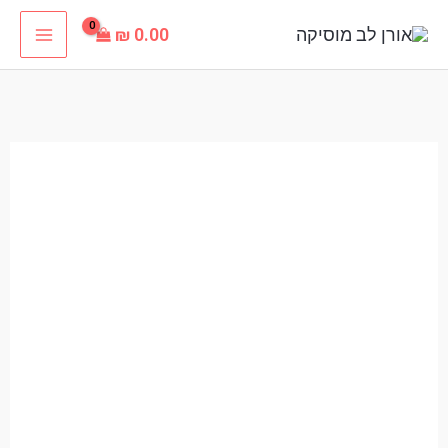
ילוג
₪
0.00
תוכן
כמות
של
מטריה
בשניים
פלייבק
קריוקי