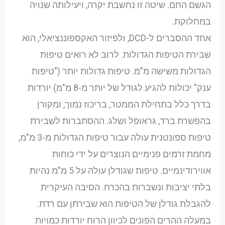
הגשם החם. שיטה זו נחשבת יקרה, ויעילותה שנויה
במחלוקת.
אחד ההסברים ל-DCD, ולפיזור האקספוננציאלי, הוא
שבירת הטיפות הגדולות. לרוב לא רואים טיפות
הגדולות משישה מ"מ. טיפות גדולות יותר ("טיפות
ענק" יכולות להגיע לגודל של יותר מ-8 מ"מ) יורדות
בדרך כלל בתחילת הממטר, בריכוז נמוך, ומקורן
בהפשרת ברד, גראופל ושלג. ההסתברות לשבירת
טיפות ספונטנית עולה עבור טיפות הגדולות מ-3 מ"מ,
מחמת זרמים פנימיים הנוצרים על ידי כוחות
אווירודינמיים. טיפות שגודלן עולה על 5 מ"מ נהיות
בלתי יציבות ונשברות בהכרח. הסיבה העיקרית
להגבלת גודלן של הטיפות הוא שבירתן עם רדת.
במעלה ההרים הפונים לכיוון הרוח יורדות כמויות