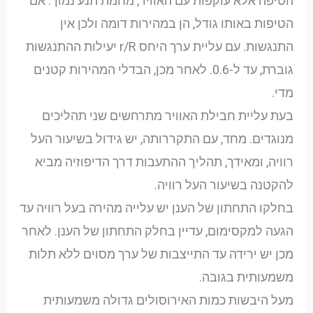
הטיפה אלא עוקפות עם האוויר, מחמת תנע נמוך. אם
הטיפות באותו גודל, הן במהירות דומה ולכן אין
התנגשות. עם עליית ערך היחס r/R יעילות ההתנגשות
גוברת, עד ל-0.6. לאחר מכן, הבדלי המהירות קטנים
מדי.
בעת עליית חבילת האוויר מתרחשים שני תהליכים
מנוגדים. מחד, עם התקררותה, יש גידול בשיעור העל
רוויה, ומאידך, תהליך ההתעבות דרך הדיפוזיה מביא
להקטנה בשיעור העל רוויה.
בחלקו התחתון של הענן יש עלייה מהירה בעל רוויה עד
הגעה למקסימום, עדיין בחלק התחתון של הענן. לאחר
מכן יש ירידה עד התייצבות של ערך מסוים ללא תלות
משמעותית בגובה.
מעל היבשות כמות האירוסולים גדולה משמעותית