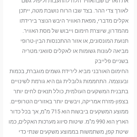
את האדים שבהאוויר הלח להתעבות וליפול גשם
לאורך צדי ההר. בצד שבו הרוח נושבת מטה, ייתכן
אקלים מדברי, מפאת האוויר היבש הנוצר בירידתו
מהמדרון, שיוצרת חימום וייבוש של מסת האוויר.
תנועת המונסונים, או אזור ההתכנסות הבין-טרופי
מביאה לעונות גשומות או לאקלים סוואני.מטריה
בשניים פלייבק
החימום האורבני מביא לירידת גשמים מוגברת, בכמות
ובעוצמה. התחממות גלובלית גם היא גורמת לשינויים
בתבנית המשקעים העולמית, כולל תנאים לחים יותר
בצפון-מזרח אמריקה, ויבשים יותר באזורים הטרופיים.
ממוצע המשקעים ביבשות הוא 715 מ"מ, אך בכל כדור
הארץ הוא 990 מ"מ. שיטות סיווג מערכות האקלים, כמו
שיטת קפן, משתמשות בממוצע משקעים שנתי כדי