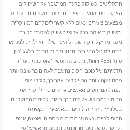
התקליטים, כשיקול בלעדי המתגבר על השיקולים
האמנותיים. הטענה היא כי חברות התקליטים בוחרות
מבצעים צעירים ונאים ללא קשר ליכולתם המוזיקלית
ומשווקות אותם בכל ערוצי השיווק למטרת מכירת
מוצר מוזיקלי רקיד שקהל היעד שלו הוא ילדים לפני או
בתחילת גיל הנעורים. סגנון פופ זה מכונה בלעג "טין
פופ" (Teen Pop, בתרגום חופשי: "פופ לבני נוער").
תדמיתם של כוכבי הפופ נחשבת לעתים כחשובה יותר
מהמוזיקה אותה הם יוצרים. עקב כך, כוכבי פופ
ומנהליהם עושים מאמצים גדולים כדי להקרין את
הדימוי המבוקש על ידם דרך ביגוד, קליפים המוקרנים
בטלוויזיה, חדירה לידיעות באמצעי התקשורת
הפופולריים ובאמצעים דומים נוספים. ואמנם, אמני
ולהקות פופ רבים, מתוכננים ונבנים מראש על פי