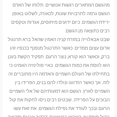
מהגשם המתארים רגשות אנושיים. תלותו של האדם
הגשם גרמה לתרבויות שונות, לכאורה, לשלוט באופן
ירידת הגשמים. כיום ידועים מיתוסים, אגדות וטקסים
רבים כתוצאה מן הגשם.
שבט אבאלוייה במזרח קניה האמין שהאל ברא תרנגול
אדום עצום ממדים. כאשר התרנגול מנפנף בכנפיו זהו
ברק, וכאשר הוא קורא, נוצר הרעם. תפקיד הקשת בענן
הוא לווסת את כמות הגשמים. באיי פולינזיה האמינו כי
בתחילתו של העולם השמיים והאדמה היו מחוברים זה
לזה. אך כאשר הזדווגו ונולדו להם בנים, הפרידו בין
השמיים לארץ. הגשם הוא דמעותיהם של אלי השמיים
הבוכים על הפרידה. שבטים רבים ניסו לחקות את קול
הרעם ובכך לעודד את נפילת הגשמים. את זאת עשו
בקול תופת עז, רשרוש ברעשנים, דרדור אבנים ותקיעה