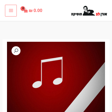
ילוג
₪
0.00
תוכן
כמות
של
מחר
נעמי
שמר
פלייבק
קריוקי