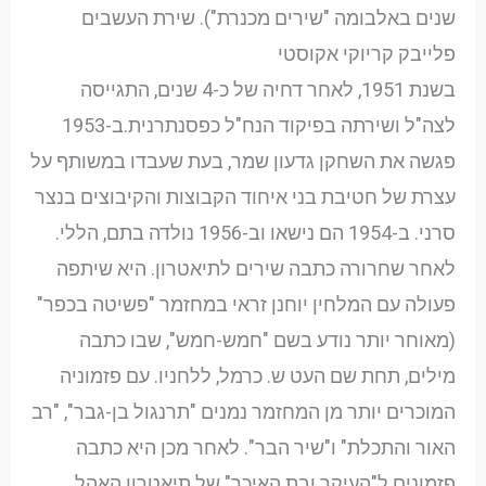
שנים באלבומה "שירים מכנרת"). שירת העשבים
פלייבק קריוקי אקוסטי
בשנת 1951, לאחר דחיה של כ-4 שנים, התגייסה
לצה"ל ושירתה בפיקוד הנח"ל כפסנתרנית.ב-1953
פגשה את השחקן גדעון שמר, בעת שעבדו במשותף על
עצרת של חטיבת בני איחוד הקבוצות והקיבוצים בנצר
סרני. ב-1954 הם נישאו וב-1956 נולדה בתם, הללי.
לאחר שחרורה כתבה שירים לתיאטרון. היא שיתפה
פעולה עם המלחין יוחנן זראי במחזמר "פשיטה בכפר"
(מאוחר יותר נודע בשם "חמש-חמש", שבו כתבה
מילים, תחת שם העט ש. כרמל, ללחניו. עם פזמוניה
המוכרים יותר מן המחזמר נמנים "תרנגול בן-גבר", "רב
האור והתכלת" ו"שיר הבר". לאחר מכן היא כתבה
פזמונים ל"העיקר ובת האיכר" של תיאטרון האהל.