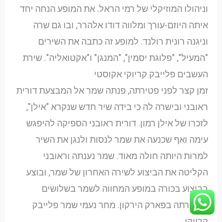
וניהולו המוזיקלי של רמי הראל. את המופע הנחה יחד
איתה היוזם-עורך ומלווה דודו אלהרר, ובו גם שרה
וניגנה רונית רולנד. למופע זה כתבה את השירים
"המעיל", "פלוגת יסמין", "המנגן" ו"אקטואליה". שירת
העשבים פלייבק קריוקי אקוסטי
זמן קצר לפני פטירתה, פנתה שמר אל המבצעת דורית
ראובני ובישרה לה כי בידה שיר חדש שנקרא "אילן",
לזכרו של אילן רמון. דורית ראובני הספיקה להיפגש
עימה ואף שכנעה את שמר לנסות ולנגן את השיר
למרות היותה חולה מאוד. שמר נענתה וראובני
הקליטה את הביצוע לשירה האחרון של שמר, ובוצע
בביצוע בכורה במופע המחווה לשמר בשלושים
לפטירתה בפארק הירקון. מחר נעמי שמר פלייבק
קריוקי