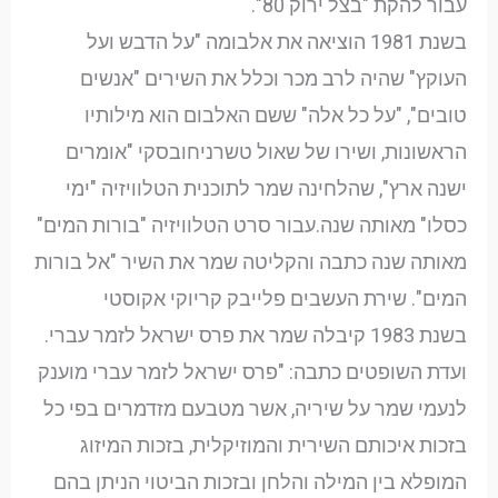
עבור להקת "בצל ירוק 80".
בשנת 1981 הוציאה את אלבומה "על הדבש ועל
העוקץ" שהיה לרב מכר וכלל את השירים "אנשים
טובים", "על כל אלה" ששם האלבום הוא מילותיו
הראשונות, ושירו של שאול טשרניחובסקי "אומרים
ישנה ארץ", שהלחינה שמר לתוכנית הטלוויזיה "ימי
כסלו" מאותה שנה.עבור סרט הטלוויזיה "בורות המים"
מאותה שנה כתבה והקליטה שמר את השיר "אל בורות
המים". שירת העשבים פלייבק קריוקי אקוסטי
בשנת 1983 קיבלה שמר את פרס ישראל לזמר עברי.
ועדת השופטים כתבה: "פרס ישראל לזמר עברי מוענק
לנעמי שמר על שיריה, אשר מטבעם מזדמרים בפי כל
בזכות איכותם השירית והמוזיקלית, בזכות המיזוג
המופלא בין המילה והלחן ובזכות הביטוי הניתן בהם