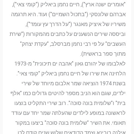
"אומרים ישנה ארץ"), חיים נחמן ביאליק ("קומי צאי"),
אברהם שלונסקי ("בתכול השמיים") ועוד. היא תרגמה
משיריו של איציק מאנגר ("על הדרך עץ עומד"),
וביססה שירים הנשענים על כתבים מהמקורות ("שירת
העשבים" על פי רבי נחמן מברסלב, "עקדת יצחק"
מתוך ספר בראשית).
לאלבומו של יהורם גאון "אהבה ים תיכונית" מ-1973
הלחינה את שירו של חיים נחמן ביאליק "קומי צאי".
בשנת 1974 הוציאה שמר אלבום מיוחד של שירי
ילדים, שגם הוא הניב מספר להיטים גדולים כמו "אלף
בית" ו"שלומית בונה סוכה". רוב שירי התקליט בוצעו
לראשונה במופע לילדים שהעלתה שמר יחד עם עודד
תאומי. את השיר "שלומית בונה סוכה" ביצעו במקור
אילנה רובינא וצמד הדודאים שלוש שנים קודם לכן.