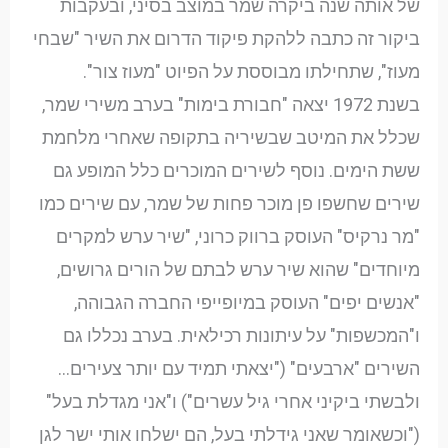
של אותה שנה ביקרה שמר במוצב בסיני, ובעקבות
ביקור זה כתבה ללהקת פיקוד הדרום את השיר "שבחי
מעוז", שתחילתו מבוססת על הפיוט "מעוז צור".
בשנת 1972 יצאה "חבורת בימות" בערב משירי שמר,
שכלל את המיטב שבשיריה בתקופה שאחרי מלחמת
ששת הימים. נוסף לשירים המוכרים כלל המופע גם
שירים שחשפו פן מוכר פחות של שמר, עם שירים כמו
"מר נרקיס" העוסק ברווק כרוני, "שיר ערש למקרים
מיוחדים" שהוא שיר ערש לבתם של הורים גרושים,
"אנשים יפים" העוסק במיופייפי החברה הגבוהה,
ו"המכשפות" על עיתונות רכילאית. בערב נכללו גם
השירים "ארבעים" ("יצאתי תמיד עם יותר צעירים…
ולבשתי ביקיני אחרי גיל עשרים") ו"אני מגדלת בעל"
("וכשאומר שאני גידלתי בעל, הם ישלחו אותי ישר לגן