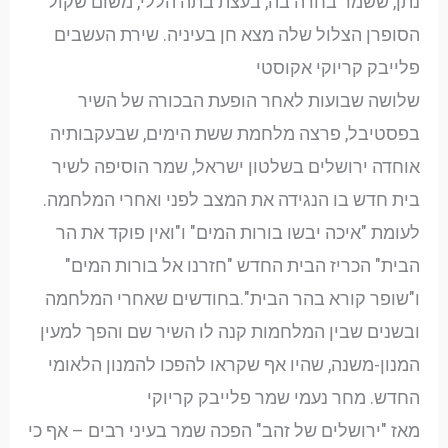
נתן, ששמר בחרה בה, בעצת בתה הללי, משום שקול
הסופרן הצלול שלה מצא חן בעיניה. שירת העשבים
פלייבק קריוקי אקוסטי
שלושה שבועות לאחר הופעת הבכורה של השיר
בפסטיבל, פרצה מלחמת ששת הימים, שבעקבותיה
אוחדה ירושלים בשלטון ישראל, שמר הוסיפה לשיר
בית חדש בו הנגידה את המצב לפני ואחרי המלחמה.
לעומת "איכה יבשו בורות המים" ו"ואין פוקד את הר
הבית" הכריז הבית החדש "חזרנו אל בורות המים"
ו"שופר קורא בהר הבית".בחודשים שאחרי המלחמה
ובשנים שבין המלחמות קנה לו השיר שם והפך למעין
המנון-משנה, שהיו אף שקראו להפכו להמנון הלאומי
החדש. מחר נעמי שמר פלייבק קריוקי
מאז "ירושלים של זהב" הפכה שמר בעיני רבים – אף כי