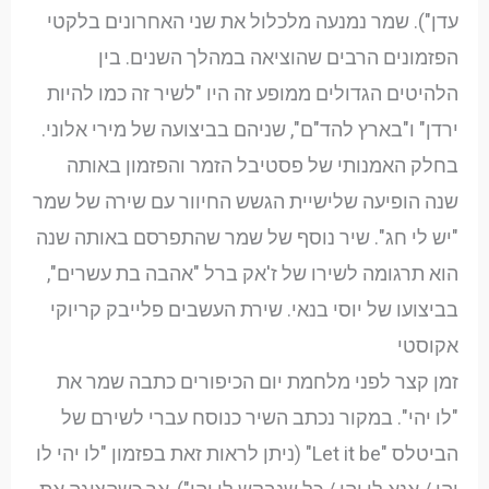
עדן"). שמר נמנעה מלכלול את שני האחרונים בלקטי
הפזמונים הרבים שהוציאה במהלך השנים. בין
הלהיטים הגדולים ממופע זה היו "לשיר זה כמו להיות
ירדן" ו"בארץ להד"ם", שניהם בביצועה של מירי אלוני.
בחלק האמנותי של פסטיבל הזמר והפזמון באותה
שנה הופיעה שלישיית הגשש החיוור עם שירה של שמר
"יש לי חג". שיר נוסף של שמר שהתפרסם באותה שנה
הוא תרגומה לשירו של ז'אק ברל "אהבה בת עשרים",
בביצועו של יוסי בנאי. שירת העשבים פלייבק קריוקי
אקוסטי
זמן קצר לפני מלחמת יום הכיפורים כתבה שמר את
"לו יהי". במקור נכתב השיר כנוסח עברי לשירם של
הביטלס "Let it be" (ניתן לראות זאת בפזמון "לו יהי לו