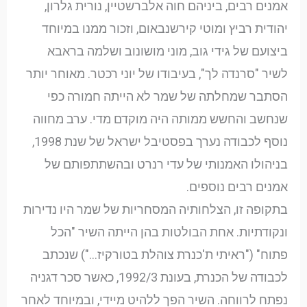
אמנים רבים, ביניהם חוה אלברשטיין, נורית גלרון,
יהודית רביץ ומוטי קירשנבאום, וזכור ממנו במיוחד
ביצועם של גידי גוב, מוני מושונוב ושלמה בראבא
לשיר "סרנדה לך", בעיבודו של יוני רכטר. מאוחר יותר
הסתבר שמחלתה של שמר לא הייתה חמורה כפי
שנחשב והחשש ממותה היה מוקדם מדי. ערב מחווה
נוסף לכבודה נערך בפסטיבל ישראל של שנת 1998,
בניהולו האמנותי של עדי רנרט ובהשתתפותם של
אמנים רבים נוספים.
בתקופה זו, הצלחותיה המסחריות של שמר היו נדירות
ונקודתיות. אחת הבולטות בהן הייתה השיר "הכל
פתוח" ("ראיתי ת'כנרת צוהלת בטורקיז…") שנכתב
לכבודה של הכנרת, בעונת 1992/3, כאשר סכר דגניה
נפתח לרווחה. השיר הפך ללהיט מיידי, ובמיוחד לאחר