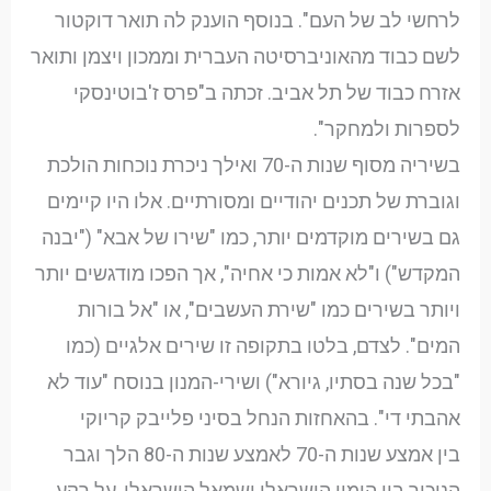
לרחשי לב של העם". בנוסף הוענק לה תואר דוקטור
לשם כבוד מהאוניברסיטה העברית וממכון ויצמן ותואר
אזרח כבוד של תל אביב. זכתה ב"פרס ז'בוטינסקי
לספרות ולמחקר".
בשיריה מסוף שנות ה-70 ואילך ניכרת נוכחות הולכת
וגוברת של תכנים יהודיים ומסורתיים. אלו היו קיימים
גם בשירים מוקדמים יותר, כמו "שירו של אבא" ("יבנה
המקדש") ו"לא אמות כי אחיה", אך הפכו מודגשים יותר
ויותר בשירים כמו "שירת העשבים", או "אל בורות
המים". לצדם, בלטו בתקופה זו שירים אלגיים (כמו
"בכל שנה בסתיו, גיורא") ושירי-המנון בנוסח "עוד לא
אהבתי די". בהאחזות הנחל בסיני פלייבק קריוקי
בין אמצע שנות ה-70 לאמצע שנות ה-80 הלך וגבר
הניכור בין הימין הישראלי ושמאל הישראלי, על רקע