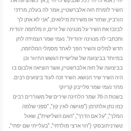
יהי / אנא לו יהי / כל שנבקש לו יהי"), אך כשהציגה את
השיר לזמרת חוה אלברשטיין, אמר לה בעלה, מרדכי
הורביץ, שחזר אז משירות מילואים, "אני לא אתן לך
לבזבז את השיר על מנגינה של זרים, זו מלחמה יהודית
ותכתבי לה מנגינה יהודית". נעמי שמר הצמידה לחן
חדש למלים והשיר הפך לאחד מסמלי המלחמה,
במיוחד בביצועה של שלישיית הגשש החיוור וכן
בביצועה של חוה אלברשטיין, אשר הוציאה אלבום בו
היה השיר שיר הנושא. השיר זכה לעוד ביצועים רבים.
מחר נעמי שמר פלייבק קריוקי
בשנות ה-70 שמר הלחינה שירים של משוררים רבים
כמו נתן אלתרמן ("פגישה לאין קץ", "ספני שלמה
המלך", "על אם הדרך", "האם השלישית"), שאול
טשרניחובסקי ("הוי ארצי מולדתי", "בעלייתי שם יפתי",