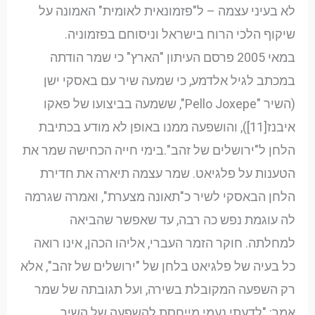
לא בעיני עצמה – ל"פזמונאית לאומית" האמונה על
שיקוף הלכי הרוח בישראל וניסוחם בפזמוניה.
במאי 2005 פרסם העיתון "הארץ" כי שמר הודתה
במכתב לגיל אלדמע, כי שמעה שיר עם באסקי ישן
(השיר "Pello Joxepe", ששמעה בביצועו של פאקו
איבנז[11]), והושפעה ממנו באופן לא מודע בכתיבת
הלחן ל"ירושלים של זהב".בימי חייה הכחישה שמר את
הטענות על פלגיאט. שמר עצמה תיארה את חדירת
הלחן הבאסקי לשיר כ"תאונה מצערת", ואמרה שגרמה
לה עוגמת נפש כה רבה, עד שאפשר שהביאה
למחלתה. חוקר הזמר העברי, אליהו הכהן, אינו רואה
כל בעיה של פלגיאט בלחן של "ירושלים של זהב", אלא
רק השפעה המקובלת בשירה, ועל תגובתה של שמר
אמר: "לדעתי נעמי מייחסת להשפעה של השיר