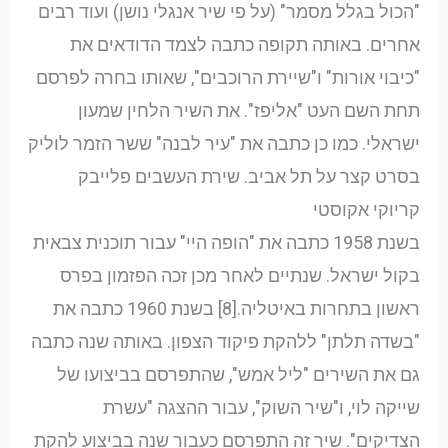
"הכול בגלל מסמר" (על פי שיר אנגלי נושן) ועוד רבים
אחרים. באותה תקופה כתבה לצמד הדודאים את
"כיבוי אורות" ו"שיירת הרוכבים", שאותו בחרה לפרסם
תחת השם העט "אליפז". את השיר הלחין שמעון
ישראלי. כמו כן כתבה את "עיר לבנה" ששר הזמר לוליק
בסרט קצר על תל אביב. שירת העשבים פלייבק
קריוקי אקוסטי
בשנת 1958 כתבה את "הופה היי" עבור תוכנית צבאית
בקול ישראל. שנתיים לאחר מכן זכה הפזמון בפרס
ראשון בתחרות באיטליה.[8] בשנת 1960 כתבה את
"בשדה תלתן" ללהקת פיקוד הצפון. באותה שנה כתבה
גם את השירים "ליל אמש", שהתפרסם בביצועו של
שייקה לוי, ו"שיר השוק", עבור ההצגה "עשרת
הצדיקים". שיר זה התפרסם כעבור שנה בביצוע להקת