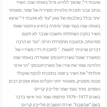
אהבתי די", שהפך ללהיט גדול באותה שנה. השיר
נכתב עבור תוכנית טלוויזיה משיריה של שמר, ומאוחר
יותר נכלל באלבומו של גאון "עוד לא אהבתי די" שיצא
באותה שנה.נעמי שמר סיפרה בראיון עיתונאי שאת
השיר כתבה כשחלתה וחשבה שכבר לא תקום
ממיטתה, וכתגובה מתמרדת חרזה: "עוד יש הרבה
דברים שרציתי לעשות…".לתוכנית רדיו משיריו של
המשורר שאול טשרניחובסקי ששודרה באותה שנה
הלחינה שמר את שירו של טשרניחובסקי "הוי ארצי
מולדתי".את השיר ביצעה בתוכנית להקת שוקולד
מנטה מסטיק, ומאוחר יותר הקליטו אותו אמנים רבים
נוספים. מחר נעמי שמר פלייבק קריוקי
בשנים 1977–1979 פרסמה שמר טור אישי בדבר
בשם "שבשבת". שירת העשבים פלייבק קריוקי