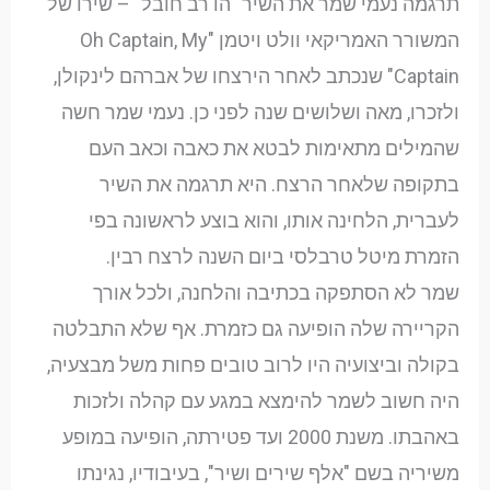
תרגמה נעמי שמר את השיר "הו רב חובל" – שירו של
המשורר האמריקאי וולט ויטמן "Oh Captain, My
Captain" שנכתב לאחר הירצחו של אברהם לינקולן,
ולזכרו, מאה ושלושים שנה לפני כן. נעמי שמר חשה
שהמילים מתאימות לבטא את כאבה וכאב העם
בתקופה שלאחר הרצח. היא תרגמה את השיר
לעברית, הלחינה אותו, והוא בוצע לראשונה בפי
הזמרת מיטל טרבלסי ביום השנה לרצח רבין.
שמר לא הסתפקה בכתיבה והלחנה, ולכל אורך
הקריירה שלה הופיעה גם כזמרת. אף שלא התבלטה
בקולה וביצועיה היו לרוב טובים פחות משל מבצעיה,
היה חשוב לשמר להימצא במגע עם קהלה ולזכות
באהבתו. משנת 2000 ועד פטירתה, הופיעה במופע
משיריה בשם "אלף שירים ושיר", בעיבודיו, נגינתו