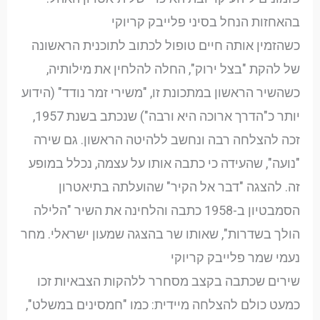
בהאחזות הנחל בסיני פלייבק קריוקי
כשהזמין אותה חיים טופול לכתוב לתוכנית הראשונה
של להקת "בצל ירוק", החלה להלחין את מילותיה,
כשהשיר הראשון במתכונת זו, "משירי זמר נודד" (הידוע
יותר כ"הדרך ארוכה היא ורבה") שנכתב בשנת 1957,
זכה להצלחה רבה ונחשב ללהיטה הראשון. גם שירה
"נועה", שהעידה כי כתבה אותו על עצמה, נכלל במופע
זה. להצגה "דבר אל הקיר" שהועלתה בתיאטרון
הסמבטיון ב-1958 כתבה והלחינה את השיר "הלילה
הולך בשדרות", שאותו שר בהצגה שמעון ישראלי. מחר
נעמי שמר פלייבק קריוקי
שירים שכתבה בקצב מסחרר ללהקות הצבאיות זכו
כמעט כולם להצלחה מיידית: כמו "חמסינים במשלט",