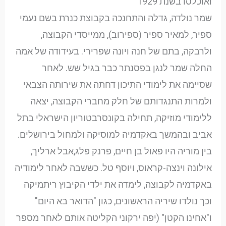
ואוכלסו בשנת 1929
שמר נולדה, גדלה והתחנכה בקבוצת כנרת בשם נעמי
ספיר, למאיר ספיר (ספירוב), ממייסדי הקבוצה,
ולרבקה, בתם של חנה ויונה שפרירי. בעידודה של אמה
החלה שמר לנגן בפסנתר כבר בגיל שש. לאחר
שסיימה את לימודי התיכון דחתה את שירותה הצבאי
ולמרות התנגדותם של חלק מחברי הקבוצה, יצאה
ללימודי מוזיקה, תחילה בקונסרבטוריון הישראלי בתל
אביב ובהמשך באקדמיה למוסיקה ולמחול בירושלים.
בין מוריה היו פאול בן חיים, פרנק פלג,אבל ארליך,
אילונה וינצה-קראוס, ויוסף טל. כששבה לאחר לימודיה
באקדמיה לקבוצה, לימדה את ילדי הקיבוץ ריתמיקה
וכך נולדו שיריה הראשונים, כגון "הדואר בא היום"
ו"אחינו הקטן" (יפה ירקוני הקליטה אותם לאחר מספר