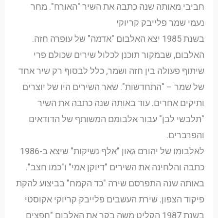
חביבי מאותה שנה כתבה את השיר "האורח". מחר
נעמי שמר פלייבק קריוקי
בשנת 1985 יצא האלבום "אדמה" של עופרה חזה.
האלבום, שבמקור תוכנן לכלול שירים שכולם פרי
שיתוף פעולה בין חזה ושמר, כלל לבסוף רק שיר אחד
של שמר – "התחדשות". שאר השירים היו של יוצרים
ותיקים אחרים. עוד באותה שנה כתבה את השיר
"תלבשי לבן" עבור אלבומם המשותף של הדודאים
והפרברים.
לאלבומו של יהורם גאון "אלף נשיקות" שיצא ב-1986
כתבה והלחינה את השירים "דיוקן אמי" ו"כמו חצב".
באותה שנה התפרסם שירה "כד הקמח" בביצוע להקת
פיקוד הצפון. שירת העשבים פלייבק קריוקי אקוסטי
בשנת 1987 הקליט משה בקר את האלבום "חפצים