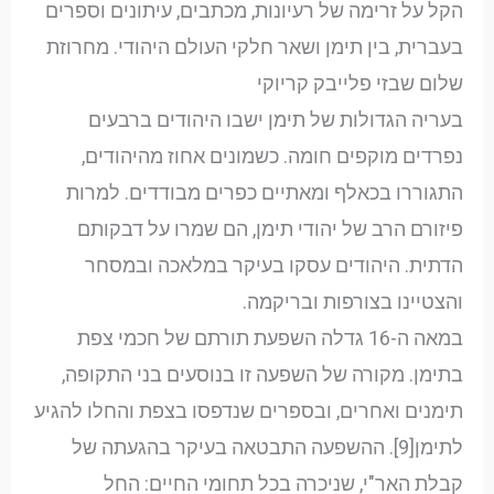
הקל על זרימה של רעיונות, מכתבים, עיתונים וספרים
בעברית, בין תימן ושאר חלקי העולם היהודי. מחרוזת
שלום שבזי פלייבק קריוקי
בעריה הגדולות של תימן ישבו היהודים ברבעים
נפרדים מוקפים חומה. כשמונים אחוז מהיהודים,
התגוררו בכאלף ומאתיים כפרים מבודדים. למרות
פיזורם הרב של יהודי תימן, הם שמרו על דבקותם
הדתית. היהודים עסקו בעיקר במלאכה ובמסחר
והצטיינו בצורפות ובריקמה.
במאה ה-16 גדלה השפעת תורתם של חכמי צפת
בתימן. מקורה של השפעה זו בנוסעים בני התקופה,
תימנים ואחרים, ובספרים שנדפסו בצפת והחלו להגיע
לתימן[9]. ההשפעה התבטאה בעיקר בהגעתה של
קבלת האר"י, שניכרה בכל תחומי החיים: החל