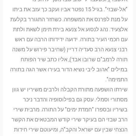
"אל-שבזי". בגיל 15 נפטר אביו ועקב כך עזב את ביתו
על מנת לפרנס את המשפחה. כשחזר התגורר בקלעת
אלצעיד. נהג לנסוע אל צנעא בירת תימן לשאת ולתת
עם חכמי העיר בתורה. ידועה ידידותו הרבה עם ראש
רבני צנעא הרב סעדיה דריין (שחיבר פירוש על משנה
תורה לרמב"ם שרובו אבד), אליו כתב שיר הפותח
במילים "אהוב ליבי נשיא הדור בעירו אשר הגה בתורה
התמימה".
שירתו הושפעה מתורת הקבלה ולרבים משיריו יש גוון
מסתורי וסמלי. עסק גם בפילוסופיה והדבר ניכר
בשיריו ובספרו "חמדת ימים" על התורה. מרבית שירי
הרב שבזי הם בעיקר שירי קודש המבטאים את הקשר
הנצחי שבין עם ישראל והקב"ה, ומיעוטם שירי חידות