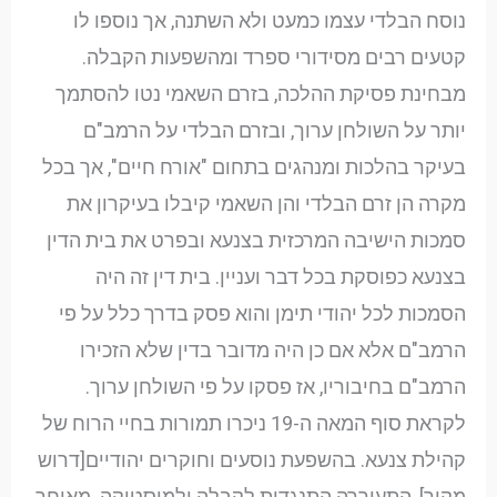
נוסח הבלדי עצמו כמעט ולא השתנה, אך נוספו לו
קטעים רבים מסידורי ספרד ומהשפעות הקבלה.
מבחינת פסיקת ההלכה, בזרם השאמי נטו להסתמך
יותר על השולחן ערוך, ובזרם הבלדי על הרמב"ם
בעיקר בהלכות ומנהגים בתחום "אורח חיים", אך בכל
מקרה הן זרם הבלדי והן השאמי קיבלו בעיקרון את
סמכות הישיבה המרכזית בצנעא ובפרט את בית הדין
בצנעא כפוסקת בכל דבר ועניין. בית דין זה היה
הסמכות לכל יהודי תימן והוא פסק בדרך כלל על פי
הרמב"ם אלא אם כן היה מדובר בדין שלא הזכירו
הרמב"ם בחיבוריו, אז פסקו על פי השולחן ערוך.
לקראת סוף המאה ה-19 ניכרו תמורות בחיי הרוח של
קהילת צנעא. בהשפעת נוסעים וחוקרים יהודיים[דרוש
מקור], התעוררה התנגדות לקבלה ולמיסטיקה. מאוחר