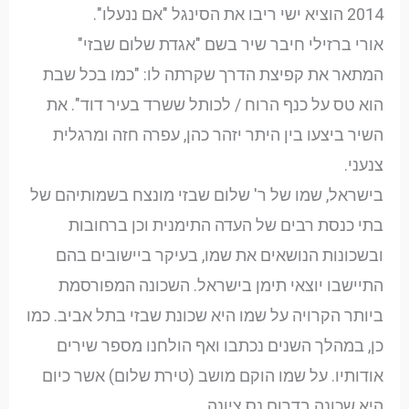
2014 הוציא ישי ריבו את הסינגל "אם ננעלו".
אורי ברזילי חיבר שיר בשם "אגדת שלום שבזי"
המתאר את קפיצת הדרך שקרתה לו: "כמו בכל שבת
הוא טס על כנף הרוח / לכותל ששרד בעיר דוד". את
השיר ביצעו בין היתר יזהר כהן, עפרה חזה ומרגלית
צנעני.
בישראל, שמו של ר' שלום שבזי מונצח בשמותיהם של
בתי כנסת רבים של העדה התימנית וכן ברחובות
ובשכונות הנושאים את שמו, בעיקר ביישובים בהם
התיישבו יוצאי תימן בישראל. השכונה המפורסמת
ביותר הקרויה על שמו היא שכונת שבזי בתל אביב. כמו
כן, במהלך השנים נכתבו ואף הולחנו מספר שירים
אודותיו. על שמו הוקם מושב (טירת שלום) אשר כיום
היא שכונה בדרום נס ציונה.