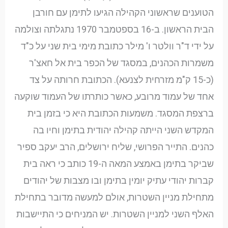
הטוענים שראשוני הקהילה הגיעו לתימן עם חורבן
הבית הראשון. ב-16 בספטמבר 1970 נתגלתה וצולמה
על ידי ד"ר וולטר ו' מילר כתובת מימי בית שני על כ"ד
משמרות הכהנים, במסגד של הכפר בית אל חאצ'ר
(כ-15 ק"מ מזרחית לצנעא). הכתובת חרותה על צד
אחד של עמוד מרובע, כאשר כותרתו של העמוד שוקעה
ברצפת המסגד. משמעות הכתובת היא כי בזמן בית
המקדש השני הייתה קהילה יהודית בתימן וחיו בה
כהנים. התייר הפרושי, שליח ירושלים, הרב יעקב ספיר
שביקר בתימן באמצע המאה ה-19 כותב כי ראה בית
קברות יהודי עתיק יומין בתימן ובו מצבות של יהודים
מתחילת מניין השטרות, אולם למעשה מדובר בתחילת
האלף השני למניין השטרות. יש המניחים כי התיישבות