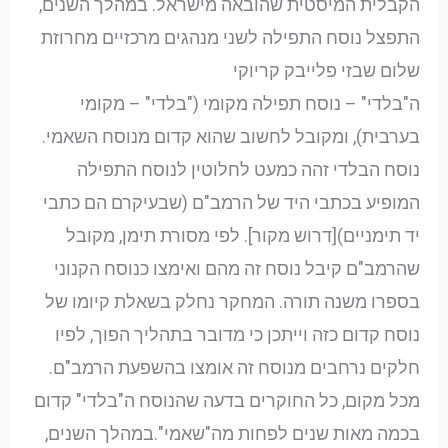
הקבלית המיסטית שהובאה מישראל. במהלך השנים,
התפצל נוסח התפילה לשני מנהגים מרכזיים מחרוזת
שלום שבזי פלייבק קריוקי
ה"בלדי" – נוסח תפילה מקומי ("בלדי" – מקומי
בערבית), ומקובל לחשוב שהוא קדום מנוסח השאמי.
נוסח הבלדי זהה כמעט לחלוטין לנוסח התפילה
המופיע בכתבי היד של הרמב"ם (שבעיקרם הם כתבי
יד תימניים)[דרוש מקור]. לפי מסורת תימן, מקובל
שהרמב"ם קיבל נוסח זה מהם ואימצו כנוסח הקנוני
בספרו משנה תורה. המחקר נחלק בשאלת קיומו של
נוסח קדום כזה וייתכן כי מדובר בתהליך הפוך, לפיו
חלקים נרחבים מנוסח זה אומצו בהשפעת הרמב"ם.
מכל מקום, כל החוקרים בדעה שהנוסח ה"בלדי" קדום
בכמה מאות שנים לפחות מה"שאמי".במהלך השנים,