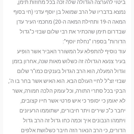
ביטוי להערצה הגדולה שלה זכה בכל מחוזות תימן,
נמצא בדבריו של הרב שמואל בן יוסף עדני (חי בסוף
המאה ה-19 ותחילת המאה ה-20) מחכמי העיר עדן
שבדרום תימן שהכתיר את רבי שלום שבזי כ"גדול
הדורות" בספרו "נחלת יוסף":
עוד נוסיף להתפלא על המשורר האביר אשר הופיע
בעיר צנעא הגדולה זה כשלוש מאות שנה, אחרון בזמן
וגדול המעלה, הוא הרב הגדול בענקים כמו"ר שלום
שבזי זצ"ל לחיי העולם הבא. הוא האיש אשר בחר בו ה',
הבקי בכל סתרי התורה, וכל עומק הלכה חמורה, אשר
לא יאומן כי יסופר כי איש פרטי אשר חייו קצובים,
יחבר כ"כ שירים ויתר חיבורים, ישתוממו הרעיונים
ויתמהו הנבונים איך וכמה כחו גדול זה הרב גדול
הדורים, כי הרב הנאור הזה חיבר כשלושת אלפים