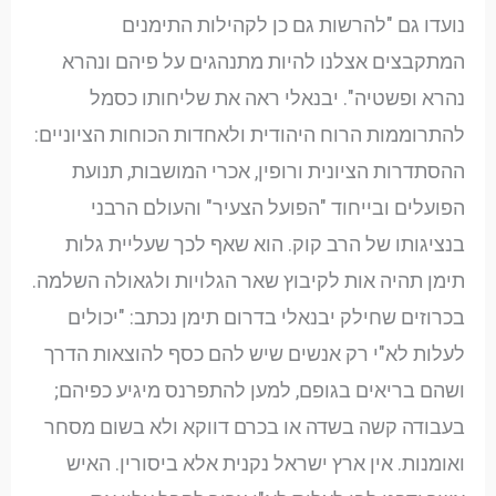
נועדו גם "להרשות גם כן לקהילות התימנים
המתקבצים אצלנו להיות מתנהגים על פיהם ונהרא
נהרא ופשטיה". יבנאלי ראה את שליחותו כסמל
להתרוממות הרוח היהודית ולאחדות הכוחות הציוניים:
ההסתדרות הציונית ורופין, אכרי המושבות, תנועת
הפועלים ובייחוד "הפועל הצעיר" והעולם הרבני
בנציגותו של הרב קוק. הוא שאף לכך שעליית גלות
תימן תהיה אות לקיבוץ שאר הגלויות ולגאולה השלמה.
בכרוזים שחילק יבנאלי בדרום תימן נכתב: "יכולים
לעלות לא"י רק אנשים שיש להם כסף להוצאות הדרך
ושהם בריאים בגופם, למען להתפרנס מיגיע כפיהם;
בעבודה קשה בשדה או בכרם דווקא ולא בשום מסחר
ואומנות. אין ארץ ישראל נקנית אלא ביסורין. האיש