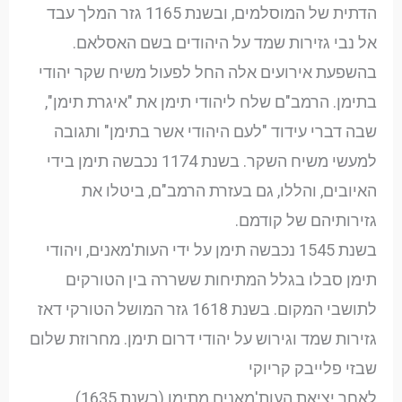
הדתית של המוסלמים, ובשנת 1165 גזר המלך עבד
אל נבי גזירות שמד על היהודים בשם האסלאם.
בהשפעת אירועים אלה החל לפעול משיח שקר יהודי
בתימן. הרמב"ם שלח ליהודי תימן את "איגרת תימן",
שבה דברי עידוד "לעם היהודי אשר בתימן" ותגובה
למעשי משיח השקר. בשנת 1174 נכבשה תימן בידי
האיובים, והללו, גם בעזרת הרמב"ם, ביטלו את
גזירותיהם של קודמם.
בשנת 1545 נכבשה תימן על ידי העות'מאנים, ויהודי
תימן סבלו בגלל המתיחות ששררה בין הטורקים
לתושבי המקום. בשנת 1618 גזר המושל הטורקי דאז
גזירות שמד וגירוש על יהודי דרום תימן. מחרוזת שלום
שבזי פלייבק קריוקי
לאחר יציאת העות'מאנים מתימן (בשנת 1635),