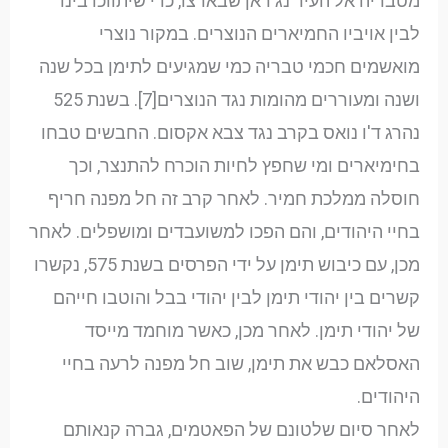
מטבריה אל העיר נג'ראן שבארצו, כדי שיתווכו בינו
לבין אויביו החמיארים הנוצרים. במקור נוצרי
מואשמים חכמי טבריה כמי שמגיעים לתימן בכל שנה
ושנה ומעוררים מהומות נגד הנוצרים[7]. בשנת 525
נהרג ד'ו נואס בקרב נגד צבא אקסום. החבשים טבחו
בחימיארים ומי שחפץ לחיות הוכרח להתנצר, וכך
חוסלה ממלכת חמיר. לאחר קרב זה חל מפנה חריף
בחיי היהודים, והם הפכו למשועבדים ומושפלים. לאחר
מכן, עם כיבוש תימן על ידי הפרסים בשנת 575, נקשרו
קשרים בין יהודי תימן לבין יהודי בבל והוטבו חייהם
של יהודי תימן. לאחר מכן, כאשר מוחמד מייסד
האסלאם כבש את תימן, שוב חל מפנה לרעה בחיי
היהודים.
לאחר סיום שלטונם של הפאטמים, גברה קנאותם