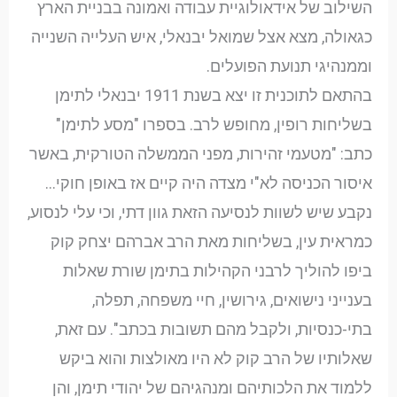
השילוב של אידאולוגיית עבודה ואמונה בבניית הארץ
כגאולה, מצא אצל שמואל יבנאלי, איש העלייה השנייה
וממנהיגי תנועת הפועלים.
בהתאם לתוכנית זו יצא בשנת 1911 יבנאלי לתימן
בשליחות רופין, מחופש לרב. בספרו "מסע לתימן"
כתב: "מטעמי זהירות, מפני הממשלה הטורקית, באשר
איסור הכניסה לא"י מצדה היה קיים אז באופן חוקי…
נקבע שיש לשוות לנסיעה הזאת גוון דתי, וכי עלי לנסוע,
כמראית עין, בשליחות מאת הרב אברהם יצחק קוק
ביפו להוליך לרבני הקהילות בתימן שורת שאלות
בענייני נישואים, גירושין, חיי משפחה, תפלה,
בתי-כנסיות, ולקבל מהם תשובות בכתב". עם זאת,
שאלותיו של הרב קוק לא היו מאולצות והוא ביקש
ללמוד את הלכותיהם ומנהגיהם של יהודי תימן, והן