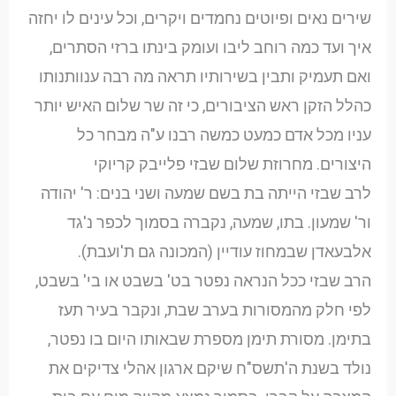
שירים נאים ופיוטים נחמדים ויקרים, וכל עינים לו יחזה
איך ועד כמה רוחב ליבו ועומק בינתו ברזי הסתרים,
ואם תעמיק ותבין בשירותיו תראה מה רבה ענוותנותו
כהלל הזקן ראש הציבורים, כי זה שר שלום האיש יותר
עניו מכל אדם כמעט כמשה רבנו ע"ה מבחר כל
היצורים. מחרוזת שלום שבזי פלייבק קריוקי
לרב שבזי הייתה בת בשם שמעה ושני בנים: ר' יהודה
ור' שמעון. בתו, שמעה, נקברה בסמוך לכפר נ'גד
אלבעאדן שבמחוז עודיין (המכונה גם ת'ועבת).
הרב שבזי ככל הנראה נפטר בט' בשבט או בי' בשבט,
לפי חלק מהמסורות בערב שבת, ונקבר בעיר תעז
בתימן. מסורת תימן מספרת שבאותו היום בו נפטר,
נולד בשנת ה'תשס"ח שיקם ארגון אהלי צדיקים את