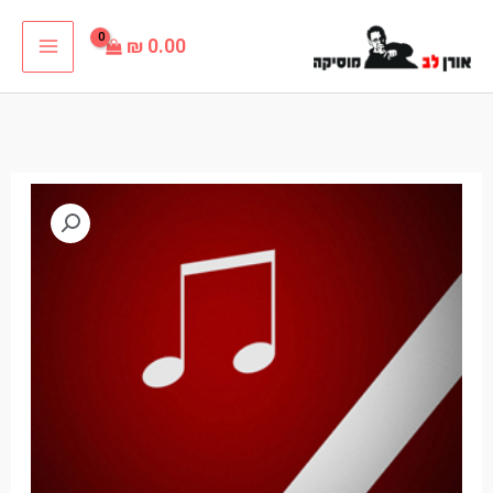
ילוג
₪
0.00
תוכן
כמות
של
מחרוזת
שלום
שבזי
פלייבק
קריוקי