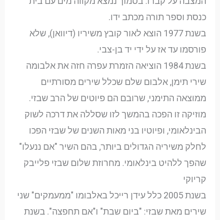
המצבה על קברו. בסמוך נמצא מקווה מים עם בית
כנסת וספר תורה מכתב ידו.
בשנת 1977 הוצא לאור קובץ משיריו (דיוואן), שלא
פורסמו עד אז על ידי יד בן-צבי.
בשנת 1984 הוציאה הזמרת עפרה חזה את אלבומה
שירי תימן, אלבום שלם שכלל שירים מסורתיים
ממוצאה התימני, שרובם הם פיוטים של הרב שבזי.
מוזיקה זו הפכה בהמשך לזו שסללה את דרכה לשוק
הבינלאומי, ופיוטיו בני מאות השנים של שבזי הפכו
לחלק משיריה הגדולים ביותר, בהם השיר "אם ננעלו"
שהפך ללהיט בינלאומי. מחרוזת שלום שבזי פלייבק
קריוקי
בשנת 2005 כלל עידן רייכל באלבומו "ממעמקים" שני
שירים מאת שבזי: "ביום שבת" ו"אם תחפצה". בשנת