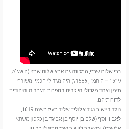
רבי שלוֹם שבזי, המכונה גם אבא שׁלום שבזי (ה'שע"ט,
1619 – ה'תמ"ו, 1686?) היה מגדולי חכמי ומשוררי
תימן ואחד מגדולי היוצרים בספרות העברית והיהודית
לדורותיהם.
נולד ביישוב נג'ד אלוליד שליד תעיז בשנת 1619,
לאביו יוסף (שלם בן יוסף בן אביגד בן כלפון משתא
אלשבזי), וכשעבר ליישוב שבז נוסף לו הכינוי