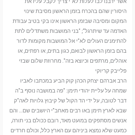
אשר ידבנו לבו לעלות לא"י צריך לקבל עליו את
היסורין שהם בהכרח בזמן הראשון מסיבת שינוי
המקום ומסיבה שבזמן הראשון אינו בקי בטיב עבודת
האדמה עד שיתרגל"; "בני המושבות משתדלים לתת
להתימנים העולים לא"י אל המושבות מקומות לדור
בהם בזמן הראשון לבואם, כגון בתים, או רפתים, או
אוהלים, מרתפים וכיוצא בזה". מחרוזת שלום שבזי
פלייבק קריוקי
הרב אברהם יצחק הכהן קוק הביע במכתבו לאביו
שמחה על עליית יהודי תימן: "פה במושבה נוסף ב"ה
דבר לטובה, על ידי הד הקול של קיבוץ גלויות לאה"ק
שבא לארץ תימן באו רבים מאחב"י היושבים שם… והם
אנשים מסתפקים במועט מאד, רובם ככולם בני תורה,
כמעט שלא נמצא ביניהם עם הארץ כלל, וכולם חרדים