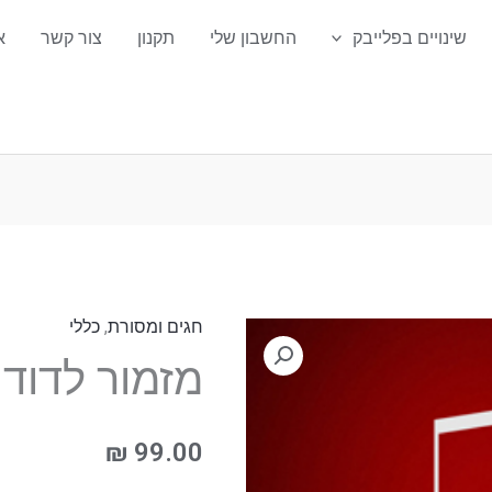
שינויים בפלייבק
החשבון שלי
תקנון
צור קשר
א
חגים ומסורת
,
כללי
כמות
מזמור לדוד 
של
מזמור
לדוד
₪
99.00
פלייבק