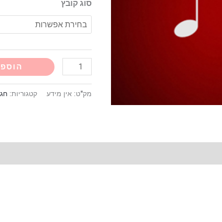
קריוקי
סוג קובץ
הוספה
מק"ט:
אין מידע
קטגוריות:
חגי