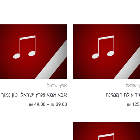
טווח
מחירים:
עד
 ישראל
ארץ ישראל
ד עולה המנגינה
אבא אמא וארץ ישראל : טון נמוך
₪
49.00
–
₪
39.00
₪
125