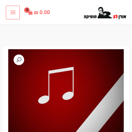
ילוג
₪
0.00
תוכן
כמות
טווח
של
מחירים:
מה
אומרות
עד
עינייך
פלייבק