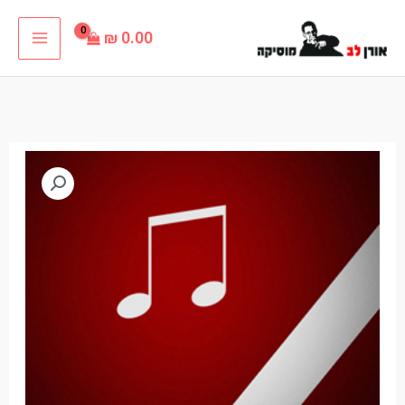
ילוג
₪
0.00
תוכן
כמות
של
להיות
כאן
ילד
קריוקי