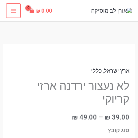
ילוג
₪
0.00
תוכן
כמות
טווח
של
מחירים:
ארץ ישראל
,
כללי
לא
נעצור
לא נעצור ירדנה ארזי
עד
ירדנה
קריוקי
ארזי
קריוקי
₪
49.00
–
₪
39.00
סוג קובץ