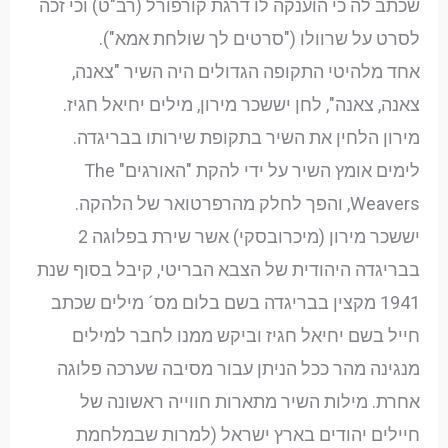
שכתב לה כי הוענקה לו דרגת קורפורל (רב"ט) וכי זכה
לסרט על שרוולו ("סרטים לך שולחת אמא").
אחד מלהיטי התקופה הגדולים היה השיר "צאנה,
צאנה, צאנה", לחן יששכר מירון, מילים יחיאל חגיז.
מירון הלחין את השיר בתקופת שירותו בבריגדה.
לימים אומץ השיר על ידי להקת "האורגים" The
Weavers, והפך לחלק מהרפרטואר של הלהקה.
יששכר מירון (מיכרובסקי) אשר שירת בפלוגה 2
בבריגדה היהודית של הצבא הבריטי, קיבל בסוף שנת
1941 מקצין בבריגדה בשם בלום מס´ מילים שכתב
חייל בשם יחיאל חגיז וביקש ממנו לחבר למילים
מנגינה מהר ככל הניתן עבור מסיבה שערכה פלוגה
אחרת. מילות השיר מתארות חווייה ראשונה של
חיילים יהודים בארץ ישראל (למרות שבמלחמת