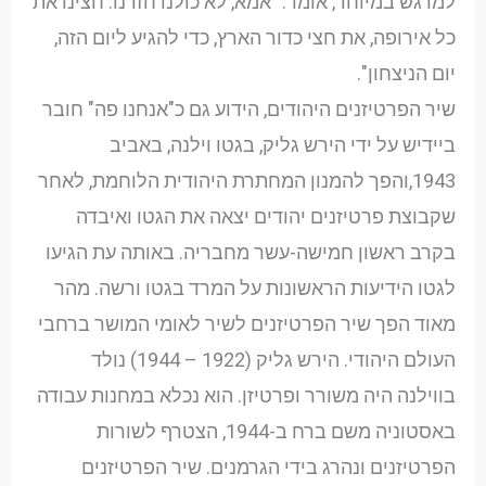
למרגש במיוחד, אומר: "אמא, לא כולנו חזרנו. חצינו את
כל אירופה, את חצי כדור הארץ, כדי להגיע ליום הזה,
יום הניצחון".
שיר הפרטיזנים היהודים, הידוע גם כ"אנחנו פה" חובר
ביידיש על ידי הירש גליק, בגטו וילנה, באביב
1943,והפך להמנון המחתרת היהודית הלוחמת, לאחר
שקבוצת פרטיזנים יהודים יצאה את הגטו ואיבדה
בקרב ראשון חמישה-עשר מחבריה. באותה עת הגיעו
לגטו הידיעות הראשונות על המרד בגטו ורשה. מהר
מאוד הפך שיר הפרטיזנים לשיר לאומי המושר ברחבי
העולם היהודי. הירש גליק (1922 – 1944) נולד
בווילנה היה משורר ופרטיזן. הוא נכלא במחנות עבודה
באסטוניה משם ברח ב-1944, הצטרף לשורות
הפרטיזנים ונהרג בידי הגרמנים. שיר הפרטיזנים