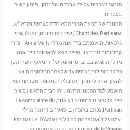
תורגם לעברית על ידי אברהם שלונסקי. פזמון השיר
בעברית:
המנונה של תנועת המרי המאוחדת בצרפת נקרא "Le
Chant des Partisans", שיר הפרטיזנים, והיו לו שתי
גרסאות. הוא נכתב בידי אנה מרלי Anna Marly. , ג'וזף
קסל ומוריס דרואון. השיר בוצע לראשונה בידי אנה
מרלי, הושמע בבי.בי.סי ואומץ על ידי מאקי. השיר הפך
כל כך פופולרי בצרפת עד שלאחר המלחמה הוצע
להפוך אותו להמנון הרפובליקה. תקופה מסוימת הוא
הושמע לצד ההמנון הרשמי. זהו הבית הראשון בשיר:
שיר פרטיזנים צרפתי נודע אחר, La complainte du
Partisan, נכתב בלונדון ב- 1943 בידי אנה מרלי
ועמנואל ד'אסטיר דה לה ויג'רי Emmanuel D'Astier
de la Vigerie, שכינויו במחתרת הצרפתית היה