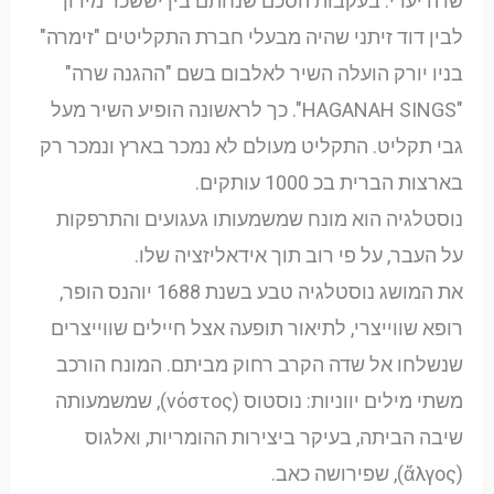
שרה יערי. בעקבות הסכם שנחתם בין יששכר מירון
לבין דוד זיתני שהיה מבעלי חברת התקליטים "זימרה"
בניו יורק הועלה השיר לאלבום בשם "ההגנה שרה"
"HAGANAH SINGS". כך לראשונה הופיע השיר מעל
גבי תקליט. התקליט מעולם לא נמכר בארץ ונמכר רק
בארצות הברית בכ 1000 עותקים.
נוסטלגיה הוא מונח שמשמעותו געגועים והתרפקות
על העבר, על פי רוב תוך אידאליזציה שלו.
את המושג נוסטלגיה טבע בשנת 1688 יוהנס הופר,
רופא שווייצרי, לתיאור תופעה אצל חיילים שווייצרים
שנשלחו אל שדה הקרב רחוק מביתם. המונח הורכב
משתי מילים יווניות: נוסטוס (νόστος), שמשמעותה
שיבה הביתה, בעיקר ביצירות ההומריות, ואלגוס
(ἄλγος), שפירושה כאב.