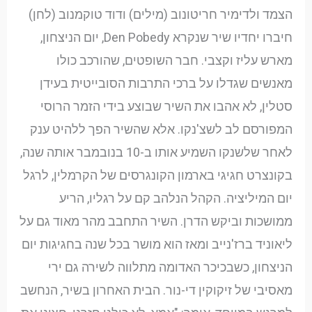
הצמד ולדימיר חריטונוב (מילים) ודוד טוקמנוב (לחן)
חיברו יחדיו שיר שנקרא Den Pobedy, יום הניצחון,
מארש עליז וקצבי. חבר השופטים, שהורכב כולו
מאנשים שגדלו על ברכי התרבות הסובייטית בעידן
סטלין, לא אהבו את השיר שבוצע בידי הזמר הרוסי
המפורסם לב לשצ'נקו. אלא שהשיר הפך ללהיט ענק
לאחר שלשנקו השמיע אותו ב-10 בנובמבר אותה שנה,
בקונצרט חגיגי בארמון הקונגרסים של הקרמלין, לרגל
יום המיליציה. הקהל הנלהב קם על רגליו, הריע
ממושכות וביקש הדרן. השיר התחבב מהר מאוד גם על
ליאוניד ברז'נייב ומאז הוא מושר בכל שנה בחגיגות יום
הניצחון, כשבכיכר האדומה מתלווה לשירה גם ירי
מאסיבי של זיקוקין די-נור. הבית האחרון בשיר, הנחשב