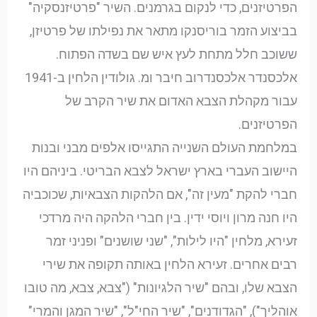
הפרטיזנים, כדי לנקום בגרמנים. השיר "פרטיזנסקיה"
בביצוע הזמר בוריסנקו מתאר את נפילתו של פרטיזן,
ששוכב חלל מתחת לעץ איש שם בשדה הפתוח.
אלכסנדר אלכסנדרוב חיבר ומ. גולודין הלחין ב-1941
עבור מקהלת הצבא האדום את שיר הקרב של
הפרטיזנים.
במלחמת העולם השנייה התגייסו אלפים מבני ובנות
היישוב העברי בארץ ישראל לצבא הבריטי. ביניהם היו
חברי להקת "מעין זה", אם הלהקות הצבאיות, שכוכביה
היו חנה מרון ויוסי ידין. בין חברי הלהקה היה מרדכי
זעירא, מלחין "היו לילות", "שני שושנים" ופניני זמר
רבים אחרים. זעירא הלחין באותה תקופה את שירי
הצבא שלו, ובהם "שיר הלגיונות" ("צבא, צבא, מה טובו
אוהליך"), "הגדודנים", "שיר החי"ל", "שיר המגן והמרי"