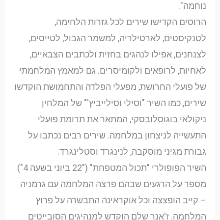
נוחמה".
הרוסים הקדישו שירים לכל גזרות הלחימה,
לטנקיסטים, לארטילריה, למשמר הגבול, לטייסים,
לצנחנים, אפילו לנהגים בחזית ולכתבים הצבאיים,
לאחיות, לרופאים ולקומיסרים. גם למאמץ המלחמתי
של פועלי החרושת, מפעלי הפלדה והתחמושת הוקדשו
שירים, כמו השיר "וסילי וסילייביץ'" של המלחין
ניקולאי בוגוסלובסקי, המתאר את תרומת פועלי
התעשייה לניצחון במלחמה. שירים רבים נכתבו על
גבורת מגיני מוסקבה, לנינגרד וסטלינגרד.
השיר הפופולרי "תכול המטפחת" ("22 ביוני בשעה 4")
מספר על הרגעים שבהם פרצה המלחמה עם גרמניה
– קייב הופצצה וכל אוקראינה התבשרה על פרוץ
המלחמה. ז'אנר שלם הוקדש למנהיגים הסובייטים