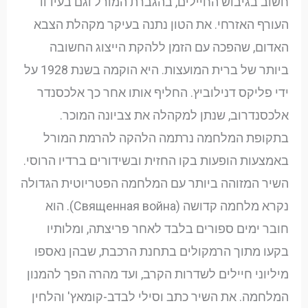
חשוב בגיבוש החיילים, בהגברת המורל וגם בעידוד
העורף האזרחי. את הטון נתנה בעיקר מקהלת הצבא
האדום, שהפכה עם הזמן ללהקת הייצוג החשובה
ביותר של ברית המועצות. היא הוקמה בשנת 1928 על
ידי פליקס דנילוביץ. החליף אותו אחר כך אלכסנדר
אלכסנדרוב, שנתן למקהלה את צביונה המוכר.
בתקופת המלחמה נרתמה הלהקה להרמת המורל
באמצעות הופעות בקו החזית ובשידורים ברדיו הרוסי.
השיר המזוהה ביותר עם המלחמה הפטריוטית הגדולה
נקרא מלחמה קדושה (Священная война). הוא
חובר ימים ספורים בלבד לאחר פריצתה, ומלותיו
בקעו מתוך הרמקולים בתחנת הרכבת, שבהן נאספו
מיליוני חיילים לשדרות הקרב, ועד מהרה הפך להמנון
המלחמה. את השיר כתב וסילי לבדב-קומאץ' והלחין