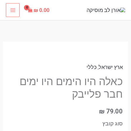
ילוג
₪
0.00
תוכן
כמות
של
ארץ ישראל
,
כללי
כאלה
היו
כאלה היו הימים היו ימים
הימים
חבר פלייבק
היו
ימים
₪
79.00
חבר
סוג קובץ
פלייבק