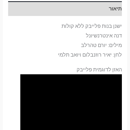
תיאור
ישנן בנות פלייבק ללא קולות
דנה אינטרנשיונל
מילים: יורם טהרלב
לחן: יאיר רוזנבלום ויואב תלמי
האזן לדוגמית פלייבק