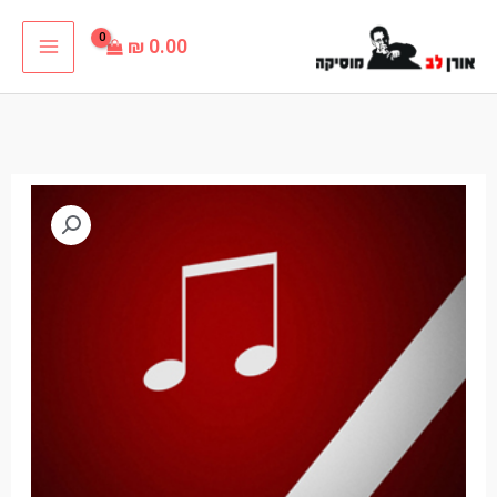
ילוג
₪
0.00
תוכן
כמות
של
ישנן
בנות
פלייבק
ללא
קולות