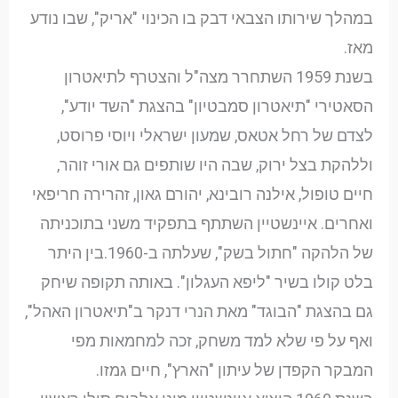
במהלך שירותו הצבאי דבק בו הכינוי "אריק", שבו נודע
מאז.
בשנת 1959 השתחרר מצה"ל והצטרף לתיאטרון
הסאטירי "תיאטרון סמבטיון" בהצגת "השד יודע",
לצדם של רחל אטאס, שמעון ישראלי ויוסי פרוסט,
וללהקת בצל ירוק, שבה היו שותפים גם אורי זוהר,
חיים טופול, אילנה רובינא, יהורם גאון, זהרירה חריפאי
ואחרים. איינשטיין השתתף בתפקיד משני בתוכניתה
של הלהקה "חתול בשק", שעלתה ב-1960.בין היתר
בלט קולו בשיר "ליפא העגלון". באותה תקופה שיחק
גם בהצגת "הבוגד" מאת הנרי דנקר ב"תיאטרון האהל",
ואף על פי שלא למד משחק, זכה למחמאות מפי
המבקר הקפדן של עיתון "הארץ", חיים גמזו.