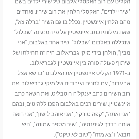
הקליט עם רוב האקסלי אלבום של שירי ילדים בשם
"שירי ילדים". האקסלי הלחין את רוב שיריו, ואחדים
מהם הלחין איינשטיין. נכלל בו גם השיר "ברלה צא",
שאת מילותיו כתב איינשטיין על פי המנגינה "שבלול"
שנכללה באלבום "שבלול". שיר אחד באלבום, "אני
מבין", הולחן בידי מיקי גבריאלוב. היה זה תחילתו של
שיתוף פעולה פורה בין איינשטיין לגבריאלוב.
ב-1971 הקליט איינשטיין את האלבום "בדשא אצל
אביגדור", עם לחנים ועיבודים של מיקי גבריאלוב. את
רוב השירים כתב יענקל'ה רוטבליט, ואת השאר כתב
איינשטיין. שירים רבים באלבום הפכו ללהיטים, ובהם
"אני ואתה", "קפה טורקי", "אני אוהב לישון", "אני רואה
אותה בדרך לגימנסיה", "שיר מספר שמונה", "היא
תבוא" ו"צא מזה" ("שוב לא שקט").