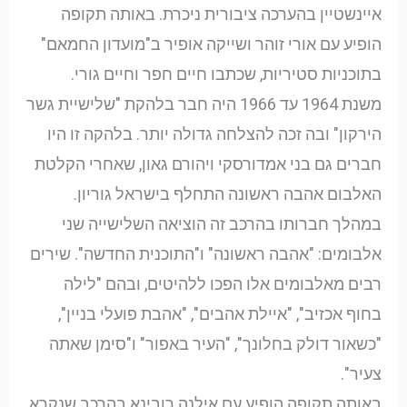
איינשטיין בהערכה ציבורית ניכרת. באותה תקופה
הופיע עם אורי זוהר ושייקה אופיר ב"מועדון החמאם"
בתוכניות סטיריות, שכתבו חיים חפר וחיים גורי.
משנת 1964 עד 1966 היה חבר בלהקת "שלישיית גשר
הירקון" ובה זכה להצלחה גדולה יותר. בלהקה זו היו
חברים גם בני אמדורסקי ויהורם גאון, שאחרי הקלטת
האלבום אהבה ראשונה התחלף בישראל גוריון.
במהלך חברותו בהרכב זה הוציאה השלישייה שני
אלבומים: "אהבה ראשונה" ו"התוכנית החדשה". שירים
רבים מאלבומים אלו הפכו ללהיטים, ובהם "לילה
בחוף אכזיב", "איילת אהבים", "אהבת פועלי בניין",
"כשאור דולק בחלונך", "העיר באפור" ו"סימן שאתה
צעיר".
באותה תקופה הופיע עם אילנה רובינא בהרכב שנקרא