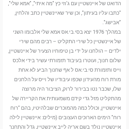
הדואט של איינשטיין עם ג'וזי כץ "מה איתי", "אמא שלי",
"כתבו עליו בעיתון", וכן שיר שאיינשטיין כתב והלחין,
"אבישג".
במהלך 1976 יצא בסי.בי.אס אמא שלי אלבומו השני
של איינשטיין כל שירי התקליט – רבים מהם שירי
ילדים – הולחנו על ידי בן טיפוחיו הצעיר של איינשטיין,
שלום חנוך, ועוטרו בעיבוד תזמורתי עשיר בידי אלכס
וייס ותזמורת סי.בי.אס ל אף שחנוך הביע לא אחת
מורת רוח מהעידון שכפו עיבודיו של וייס על הלחנים
שלו, שכבר נטו בבירור לרוק, הציבור היה מרוצה
מהתקליט מזל גדי קידם משמעותית את הקריירה של
איינשטיין, וכולל כמה מהמוכרים שבלהיטיו, בהם "רוח
רוח" הימים הארוכים העצובים (מילים: איינשטיין לילה
איינשטיין נולד בשם אריה לייב איינשטיין, גדל והתחנך