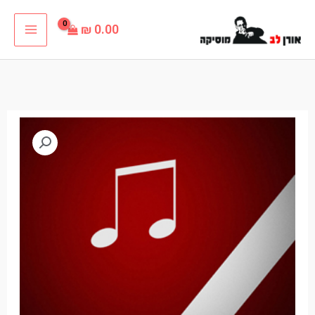
ילוג
₪
0.00
תוכן
כמות
טווח
של
מחירים:
ילדים
של
עד
החיים
פלייבק
קריוקי