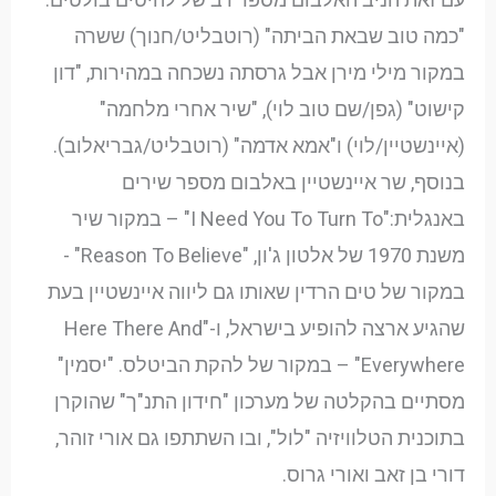
"כמה טוב שבאת הביתה" (רוטבליט/חנוך) ששרה
במקור מילי מירן אבל גרסתה נשכחה במהירות, "דון
קישוט" (גפן/שם טוב לוי), "שיר אחרי מלחמה"
(איינשטיין/לוי) ו"אמא אדמה" (רוטבליט/גבריאלוב).
בנוסף, שר איינשטיין באלבום מספר שירים
באנגלית:"I Need You To Turn To" – במקור שיר
משנת 1970 של אלטון ג'ון, "Reason To Believe" -
במקור של טים הרדין שאותו גם ליווה איינשטיין בעת
שהגיע ארצה להופיע בישראל, ו-"Here There And
Everywhere" – במקור של להקת הביטלס. "יסמין"
מסתיים בהקלטה של מערכון "חידון התנ"ך" שהוקרן
בתוכנית הטלוויזיה "לול", ובו השתתפו גם אורי זוהר,
דורי בן זאב ואורי גרוס.