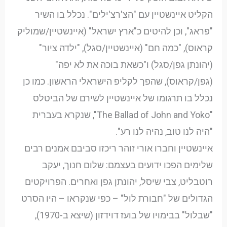
הקליט איינשטיין עם "הצ'רצ'ילים". נכלל בו השיר
"פראג", וכן להיטים כ"ארץ ישראל" (איינשטיין/שמוליק
קראוס), "כמה חם" (איינשטיין/סגל), "ילדה ציור"
(יהונתן גפן/סגל) ו"כשאת בוכה את לא יפה"
(גפן/קראוס), שהפך לקליפ הישראלי הראשון. כמו כן
נכלל בו תרגומו של איינשטיין לשירם של הביטלס
"The Ballad of John and Yoko", שנקרא בעברית
"היה לנו טוב, נהיה לנו רע".
איינשטיין וחברו אורי זוהר ריכזו סביבם אמנים רבים
שלימים הפכו ידועים בעצמם: שלום חנוך, יעקב
רוטבליט, צבי שיסל, יהונתן גפן ואחרים. הפרויקטים
הגדולים של "חבורת לול" – כפי שנקראו – היו הסרט
"שבלול" בבימויו של בועז דוידזון (שיצא ב-1970),