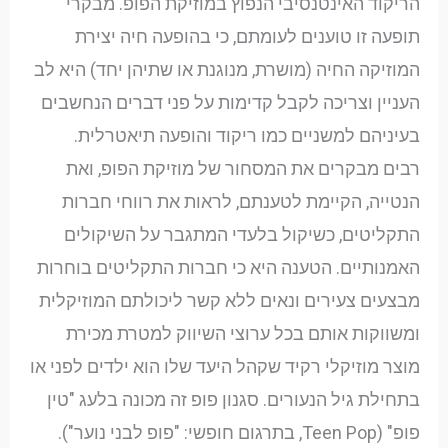
הריקוד האינטנסיבי הנפוץ במוזיקת הפופ. מבקרי
תופעה זו טוענים לעומתם, כי בהופעה חיה יצירת
המוזיקה החיה (מושרת, מנוגנת או שתיהן יחד) היא לב
העניין וצריכה לקבל קדימות על פני דברים הנחשבים
בעיניהם למשניים כמו ריקוד והופעה תיאטרלית.
רבים מבקרים את המסחור של מוזיקת הפופ, ואת
הנטייה, הקיימת לטענתם, לראות את רווחי חברות
התקליטים, כשיקול בלעדי המתגבר על השיקולים
האמנותיים. הטענה היא כי חברות התקליטים בוחרות
מבצעים צעירים ונאים ללא קשר ליכולתם המוזיקלית
ומשווקות אותם בכל ערוצי השיווק למטרת מכירת
מוצר מוזיקלי רקיד שקהל היעד שלו הוא ילדים לפני או
בתחילת גיל הנעורים. סגנון פופ זה מכונה בלעג "טין
פופ" (Teen Pop, בתרגום חופשי: "פופ לבני נוער").