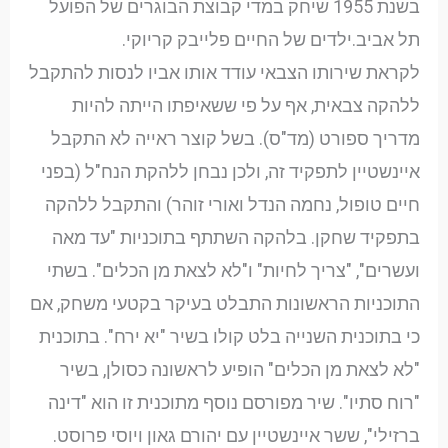
בשנת 1955 שיחק במדי קבוצת הבוגרים של הפועל
תל אביב.ילדים של החיים פלייבק קריוקי.
לקראת שירותו הצבאי עודד אותו אביו לנסות להתקבל
ללהקה צבאית, אף על פי ששאיפתו הייתה להיות
מדריך ספורט (מד"ס). בשל קוצר ראייה לא התקבל
איינשטיין לתפקיד זה, ולכן נבחן ללהקת הנח"ל (בפני
חיים טופול, נחמה הנדל ואורי זוהר) והתקבל ללהקה
בתפקיד שחקן. בלהקה השתתף בתוכניות "עד מאה
ועשרים", "צריך לחיות" ו"לא לצאת מן הכלים". בשתי
התוכניות הראשונות התבלט בעיקר בקטעי משחק, אם
כי בתוכנית השנייה בלט קולו בשיר "יא ירח". בתוכנית
"לא לצאת מן הכלים" הופיע לראשונה כסולן, בשיר
"רוח סתיו". שיר מפורסם נוסף מתוכנית זו הוא "דינה
ברזילי", ששר איינשטיין עם יהורם גאון ויוסי פרוסט.