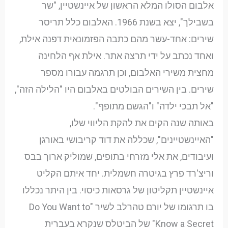
אלבום הסולו המלא הראשון של איינשטיין, "שר
בשבילך", יצא בשנת 1966. האלבום כלל תריסר
שירים: אחד-עשר מהם כתבה הפזמונאית דפנה אילת,
ואחד נכתב על ידי תרצה אתר. אילת אף הלחינה
מחצית משירי האלבום, וכן תרגמה עבורו מספר
שירים. בין השירים הבולטים באלבום היו "הלילה הזה",
"אל תבכי ילדה" ו"הגשם מתופף".
באותה שנה הקים את להקת הליווי שלו,
"האיינשטיינים", שכללה את דוד קריבושי באורגן
ועיבודים, את אלי מזרחי בתופים, שמוליק ארוך בבס
וריצ'רד פרץ בגיטרה חשמלית. יחד איתם הקליט
איינשטיין תקליטון של גרסאות כיסוי. בין היתר נכללו
בו תרגומו של יורם טהרלב לשיר "Do You Want to
Know a Secret" של הביטלס שנקרא בעברית