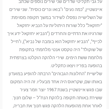
על גבי תקליטי שדרים שני שירים נוספים שכתב
איינשטיין, "כמה נעים" ו"בואו ונרים כוסית". שני שירים
של השלישייה נפסלו לשידור במשך תקופה מסוימת:
"יחזקאל" כלל שורות היתוליות על הנביא יחזקאל
שהרגיזו את הדתיים והחרדים ("הנביא יחזקאל ידע איך
לכייף", "הנביא יחזקאל הוא בומבה של נביא"), ו"חייל
של שוקולד" היה טקסט אנטי מלחמתי בתקופת
מלחמת ששת הימים. שירי הלהקה הוקלטו בצרפתית
בהופעה בפריז ויצאו כתקליט.
שלישיית "החלונות הגבוהים" הרבתה להופיע במועדון
באותו שם, שקראוס היה אחד מבעליו. זה היה המקום
שבו פגש איינשטיין בשנת 1967 יוצר וזמר צעיר
ששירת באותה תקופה בלהקת הנח"ל – שלום חנוך.
לאחר אחת מהופעות הלהקה פגש חנוך את חבריה,