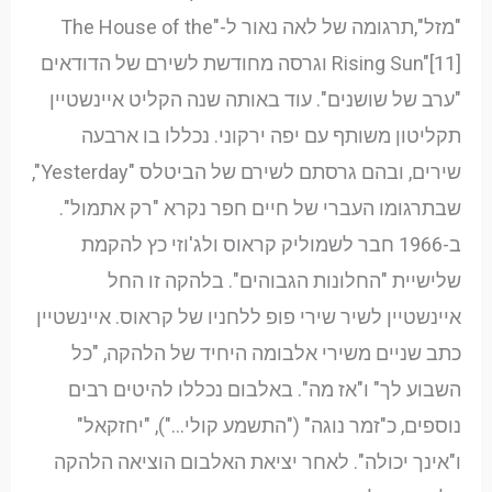
"מזל",תרגומה של לאה נאור ל-"The House of the
Rising Sun"[11] וגרסה מחודשת לשירם של הדודאים
"ערב של שושנים". עוד באותה שנה הקליט איינשטיין
תקליטון משותף עם יפה ירקוני. נכללו בו ארבעה
שירים, ובהם גרסתם לשירם של הביטלס "Yesterday",
שבתרגומו העברי של חיים חפר נקרא "רק אתמול".
ב-1966 חבר לשמוליק קראוס ולג'וזי כץ להקמת
שלישיית "החלונות הגבוהים". בלהקה זו החל
איינשטיין לשיר שירי פופ ללחניו של קראוס. איינשטיין
כתב שניים משירי אלבומה היחיד של הלהקה, "כל
השבוע לך" ו"אז מה". באלבום נכללו להיטים רבים
נוספים, כ"זמר נוגה" ("התשמע קולי…"), "יחזקאל"
ו"אינך יכולה". לאחר יציאת האלבום הוציאה הלהקה