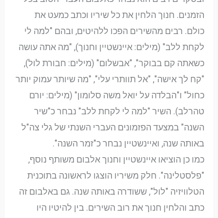
הזמנים. חנוך הלחין את כל שיריו וכתב כמעט את
כולם. רבים מהשירים הפכו ללהיטים, ובהם "למה לי
לקחת ללב" (מילים: איינשטיין וחנוך), "מה אתה עושה
כשאתה קם בבוקר", "אבשלום" (מילים: חבורת לול),
"קח לך אישה", "אל תוותרי עלי", "מה שיותר עמוק יותר
כחול" ו"הבלדה על יואל משה סלומון" (מילים: יורם
טהרלב). השיר "למה לי לקחת ללב" נבחר כ"שיר
השנה" במצעד הפזמונים העברי השנתי של גלי צה"ל
באותה שנה, ואיינשטיין נבחר כ"זמר השנה".
כמו כן הוציאו איינשטיין וחנוך אלבום משותף נוסף,
"פלסטלינה". חלק משיריו הוצגו לראשונה בתוכנית
הטלוויזיה "לול", ששודרה באותה שנה. גם באלבום זה
כתב והלחין חנוך את רוב השירים. בין להיטיו היו