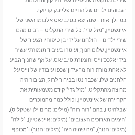
שירים מתקופת שלישיית גשר הירקון והחלונות
הגבוהים.ילדים של החיים פלייבק קריוקי.
במהלך אותה שנה יצא בסי.בי.אס אלבומו השני של
איינשטיין, "מזל גדי". כל שירי התקליט – רבים מהם
שירי ילדים – הולחנו על ידי בן טיפוחיו הצעיר של
איינשטיין, שלום חנוך, ועוטרו בעיבוד תזמורתי עשיר
בידי אלכס וייס ותזמורת סי.בי.אס. על אף שחנוך הביע
לא אחת מורת רוח מהעידון שכפו עיבודיו של וייס על
הלחנים שלו, שכבר נטו בבירור לרוק, הציבור היה
מרוצה מהתקליט. "מזל גדי" קידם משמעותית את
הקריירה של איינשטיין, וכולל כמה מהמוכרים
שבלהיטיו, בהם "רוח רוח" (מילים: מרים ילן-שטקליס),
"הימים הארוכים העצובים" (מילים: איינשטיין), "לילה"
(מילים: חנוך), "מה שהיה היה" (מילים: חנוך) ו"מכופף