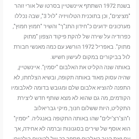
בשנת 1972 השתתף איינשטיין בסרטו של אורי זוהר
"מציצים", וכן בתוכנית הטלוויזיה "לול 3", שבה נכללו
מערכונים ידועים כ"חידון התנ"ך" והשיר "חמוץ חמוץ",
כפרודיה על שירה של להקת פיקוד הצפון "מתוק
מתוק". באפריל 1972 הורשע עם כמה מאנשי חבורת
לול בביקורים במקום לעישון חשיש.
באותה שנה הקליט את האלבום "יסמין". איינשטיין,
שהיה עסוק מאוד באותה תקופה, ובשיא הצלחתו, לא
התפנה להוציא אלבום שלם ומגובש בדומה לאלבומיו
הקודמים, מה גם שהוא לא מצא שותף חדש ליצירת
התקליט, היות ששלום חנוך, מיקי גבריאלוב
ו"הצ'רצ'ילים" שהו באותה התקופה באנגליה. "יסמין"
הוא אוסף של שירים בסגנונות וברמה לא אחידה, אך
עם זאת הניב האלבום מספר רב של להיטים בולטים: