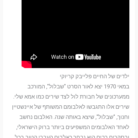
ילדים של החיים פלייבק קריוקי
במאי 1970 יצא לאור הסרט "שבלול", המורכב
ממערכונים של חבורת לול לצד שירים כמו אמא שלי.
שירים אלו התגבשו לאלבומם המשותף של איינשטיין
וחנוך, "שבלול", שיצא באותה שנה. האלבום נחשב
לאחד האלבומים המשפיעים ביותר ברוק הישראלי,
ובסקרים רבים הוא נבחר כאלבום העברי הטוב בכל