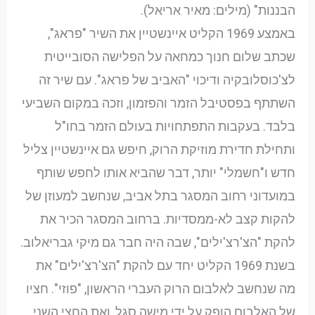
הבננות" (מילים: מאיר אריאל).
באמצע 1969 הקליט איינשטיין את השיר "פראג",
שכתב שלום חנוך כמחאה על הפלישה הסובייטית
לצ'כוסלובקיה ודיכוי "האביב של פראג". עם שיר זה
השתתף בפסטיבל הזמר והפזמון, וזכה במקום השביעי
בלבד. בעקבות התפתחויות בעולם הזמר בחו"ל
ותחילת חדירת מוזיקת הרוק, חיפש גם איינשטיין צליל
חדש ו"חשמלי" יותר, דבר שהביא אותו לחפש שותף
במועדוני רחוב המסגר בתל אביב, שנחשב למעוזן של
להקות קצב לא-ממסדיות. ברחוב המסגר הכיר את
להקת "הצ'רצ'ילים", שבה היה חבר גם מיקי גבריאלוב.
בשנת 1969 הקליט יחד עם להקת "הצ'רצ'ילים" את
מה שנחשב לאלבום הרוק העברי הראשון, "פוזי". חציו
של האלבום הופק על ידי מישה סגל, ואת החצי השני