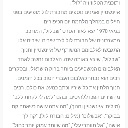
ותוכנית הטלוויזיה "לול".
איינשטיין ואמנים נוספים מחבורת לול מופיעים בפני
חיילים במהלך מלחמת יום הכיפורים
במאי 1970 יצא לאור הסרט "שבלול", המורכב
ממערכונים של חבורת לול לצד שירים. שירים אלו
התגבשו לאלבומם המשותף של איינשטיין וחנוך,
"שבלול", שיצא באותה שנה. האלבום נחשב לאחד
האלבומים המשפיעים ביותר ברוק הישראלי, ובסקרים
רבים הוא נבחר כאלבום העברי הטוב בכל הזמנים.
חנוך הלחין את כל שיריו וכתב כמעט את כולם. רבים
מהשירים הפכו ללהיטים, ובהם "למה לי לקחת ללב"
(מילים: איינשטיין וחנוך), "מה אתה עושה כשאתה קם
בבוקר", "אבשלום" (מילים: חבורת לול), "קח לך
אישה", "אל תוותרי עלי", "מה שיותר עמוק יותר כחול"