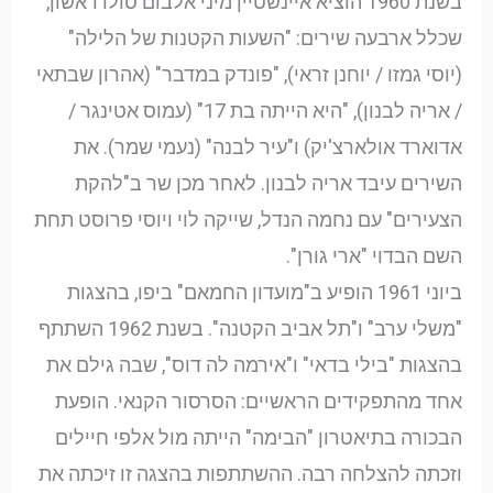
בשנת 1960 הוציא איינשטיין מיני אלבום סולו ראשון,
שכלל ארבעה שירים: "השעות הקטנות של הלילה"
(יוסי גמזו / יוחנן זראי), "פונדק במדבר" (אהרון שבתאי
/ אריה לבנון), "היא הייתה בת 17" (עמוס אטינגר /
אדוארד אולארצ'יק) ו"עיר לבנה" (נעמי שמר). את
השירים עיבד אריה לבנון. לאחר מכן שר ב"להקת
הצעירים" עם נחמה הנדל, שייקה לוי ויוסי פרוסט תחת
השם הבדוי "ארי גורן".
ביוני 1961 הופיע ב"מועדון החמאם" ביפו, בהצגות
"משלי ערב" ו"תל אביב הקטנה". בשנת 1962 השתתף
בהצגות "בילי בדאי" ו"אירמה לה דוס", שבה גילם את
אחד מהתפקידים הראשיים: הסרסור הקנאי. הופעת
הבכורה בתיאטרון "הבימה" הייתה מול אלפי חיילים
וזכתה להצלחה רבה. ההשתתפות בהצגה זו זיכתה את