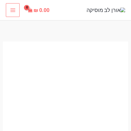
ילוג
₪
0.00
תוכן
כמות
של
יוסי
ילד
שלי
מוצלח
פלייבק