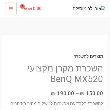
ילוג
₪
0.00
תוכן
כמות
טווח
של
מחירים:
מוצרים להשכרה
השכרת
מקרן
השכרת מקרן מקצועי
עד
מקצועי
BenQ MX520
BenQ
MX520
₪
190.00
–
₪
150.00
להשכרה בלבד עם אפשרות למשלוח מהיר באיזורים