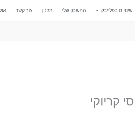
שינויים בפלייבק
החשבון שלי
תקנון
צור קשר
אול
:
י קריוקי