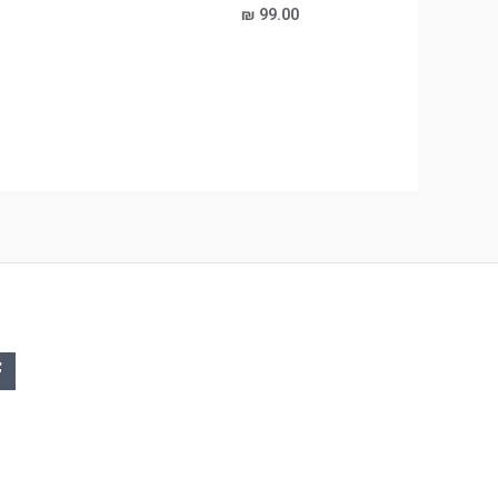
₪
99.00