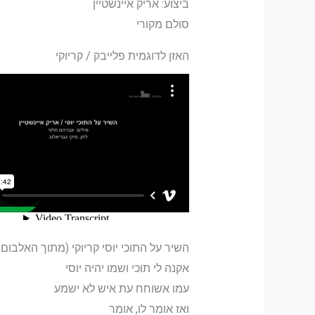
ביצוע: אריק איינשטיין
סולם מקורי
האזן לדוגמית פלייבק / קריוקי
השיר על התוכי יוסי קריוקי (מתוך האלבום
אקנה לי תוכי ושמו יהיה יוסי
עמו אשוחח עת איש לא ישמע
ואז אומר לו, אומר