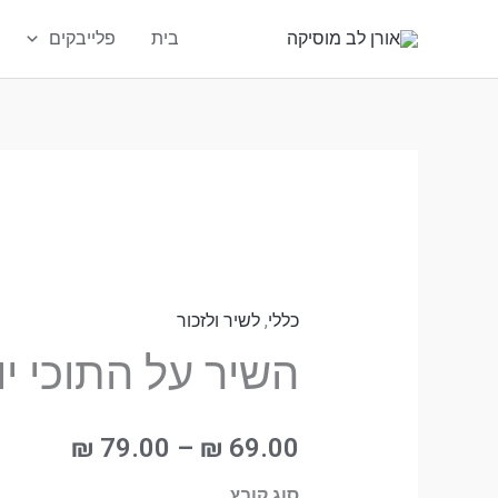
ילוג
בית
פלייבקים
תוכן
טווח
טווח
כמות
טווח
מחירים:
מחירים:
של
מחירים
עד
עד
כללי
,
לשיר ולזכור
השיר
על
השיר על התוכי יוס
התוכי
עד
יוסי
₪
79.00
–
₪
69.00
קריוקי
סוג קובץ