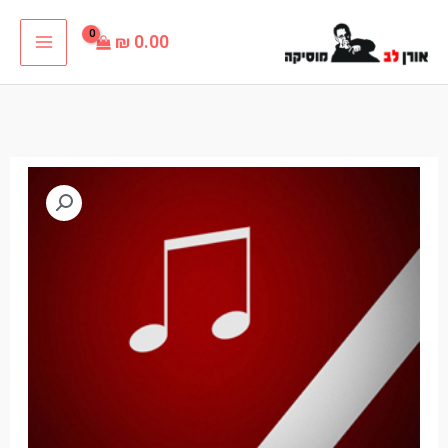
ילוג
₪
0.00
תוכן
כמות
של
השבת
כבר
נכנסת
פלייבק