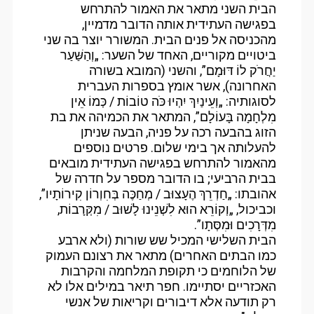
הבית השני מתאר את האמור להתרחש
בפגישה העתידית אותה הדובר מדמיין,
מהכניסה אל פנים הבית. המשורר יוצר בה שני
ביטויים מקוריים, האחד של השער: „וְהַשַּׁעַר
יַחֲרֹק לוֹ דּוּמָם”, והשני (המובא בשורה
האחרונה), אשר אומץ בספרות העברית
לסוגותיה: „וְעֵינַיִךְ יִהְיוּ כֹּה טוֹבוֹת / כְּמוֹ אֵין
מִלְחָמָה בָּעוֹלָם”, המתאר את הכמיהה את בת
הזוג בהבעה רכה על פניה, הבעה שניתן
להעלותה אך בימי שלום. פרטים נוספים
מהאמור להתרחש בפגישה העתידית מובאים
בבית הרביעי; בו הדובר מספר על חדרה של
אהובתו: „חַדְרֵךְ הֶעָצוּב / מְחַכֶּה בְּחִוְרוֹן קִירוֹתָיו”,
וכביכול, „וְקוֹרֵא הוּא לִשְׁנֵינוּ לָשׁוּב / מִקְּרָבוֹת,
מִדְּרָכִים וּמִסְּתָו”.
הבית השלישי המכיל שש שורות (ולא ארבע
כמו הבתים האחרים) מתאר את רצונם העמוק
של הלוחמים כי תקופת המלחמה והקרבות
האכזריים יסתיימו. חפר תיאר במילים אלו לא
רק תודעה אלא דיבורים וקריאות של אנשי