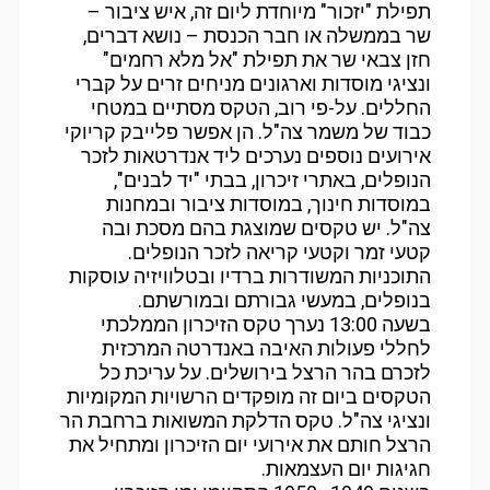
תפילת "יזכור" מיוחדת ליום זה, איש ציבור –
שר בממשלה או חבר הכנסת – נושא דברים,
חזן צבאי שר את תפילת "אל מלא רחמים"
ונציגי מוסדות וארגונים מניחים זרים על קברי
החללים. על-פי רוב, הטקס מסתיים במטחי
כבוד של משמר צה"ל. הן אפשר פלייבק קריוקי
אירועים נוספים נערכים ליד אנדרטאות לזכר
הנופלים, באתרי זיכרון, בבתי "יד לבנים",
במוסדות חינוך, במוסדות ציבור ובמחנות
צה"ל. יש טקסים שמוצגת בהם מסכת ובה
קטעי זמר וקטעי קריאה לזכר הנופלים.
התוכניות המשודרות ברדיו ובטלוויזיה עוסקות
בנופלים, במעשי גבורתם ובמורשתם.
בשעה 13:00 נערך טקס הזיכרון הממלכתי
לחללי פעולות האיבה באנדרטה המרכזית
לזכרם בהר הרצל בירושלים. על עריכת כל
הטקסים ביום זה מופקדים הרשויות המקומיות
ונציגי צה"ל. טקס הדלקת המשואות ברחבת הר
הרצל חותם את אירועי יום הזיכרון ומתחיל את
חגיגות יום העצמאות.