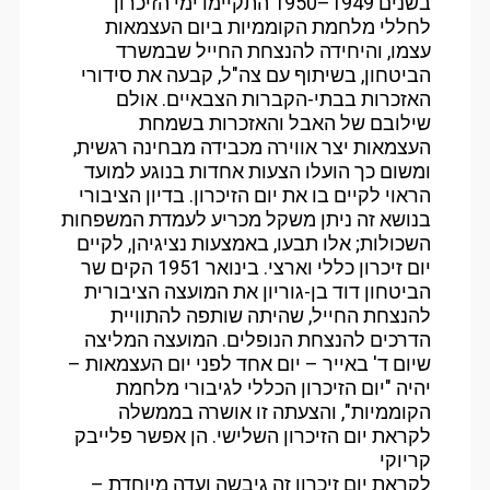
בשנים 1949–1950 התקיימו ימי הזיכרון
לחללי מלחמת הקוממיות ביום העצמאות
עצמו, והיחידה להנצחת החייל שבמשרד
הביטחון, בשיתוף עם צה"ל, קבעה את סידורי
האזכרות בבתי-הקברות הצבאיים. אולם
שילובם של האבל והאזכרות בשמחת
העצמאות יצר אווירה מכבידה מבחינה רגשית,
ומשום כך הועלו הצעות אחדות בנוגע למועד
הראוי לקיים בו את יום הזיכרון. בדיון הציבורי
בנושא זה ניתן משקל מכריע לעמדת המשפחות
השכולות; אלו תבעו, באמצעות נציגיהן, לקיים
יום זיכרון כללי וארצי. בינואר 1951 הקים שר
הביטחון דוד בן-גוריון את המועצה הציבורית
להנצחת החייל, שהיתה שותפה להתוויית
הדרכים להנצחת הנופלים. המועצה המליצה
שיום ד' באייר – יום אחד לפני יום העצמאות –
יהיה "יום הזיכרון הכללי לגיבורי מלחמת
הקוממיות", והצעתה זו אושרה בממשלה
לקראת יום הזיכרון השלישי. הן אפשר פלייבק
קריוקי
לקראת יום זיכרון זה גיבשה ועדה מיוחדת –