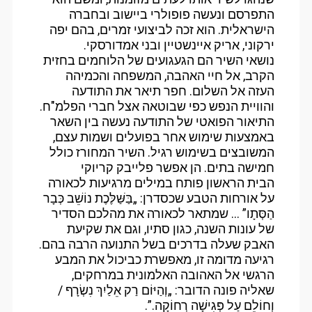
התפרסם ונעשה פופולרי ביישוב ובחברה
הישראלית. הוא זכה לביצועי זמרים, בהם יפה
ירקוני, אריק איינשטיין ובני אמדורסקי.
נושאי השיר הם הגעגועים של הלוחמים בחזית
הקרב, אל חיי האהבה, המשפחה והכמיהה
העזה אל השלום. חפר תיאר את התודעה
והוויית הנפש כפי שבוטאה אצל חברי הפלמ"ח.
התיאור הפואטי של התודעה נעשה בין השאר
באמצעות שימוש אחר בפועלים ושמות עצם,
המשובצים בשימוש רגיל. השיר המחורז כולל
חמישה בתים. הן אפשר פלייבק קריוקי
הבית הראשון פותח במילים מרגיעות לכאורה
על אורחות הטבע שכסדרן: „בַּשַּׁלֶּכֶת נוֹשֵׁב כְּבָר
הַסְּתָו” … שמתאר לכאורה את מהלכם הסדיר
של עונות השנה, כגון סתיו, וגם את שקיעת
האבק שעלה בדרכים בשל התנועה הרבה בהם.
רגיעה מדומה זו, מאפשרת כביכול את המבע
הרגשי אל האהובה האלמונית במרחקים,
שאליה פונה הדובר: „וְהַיּוֹם רַק אֵלַיִךְ נִשְׂרָף /
וְחוֹלֵם עַל פְּגִישָׁה רְחוֹקָה.”.