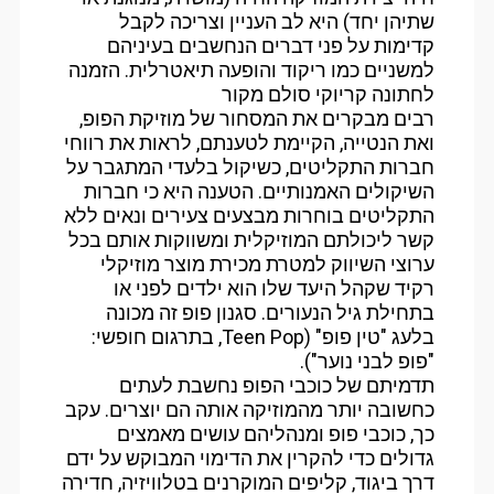
שתיהן יחד) היא לב העניין וצריכה לקבל
קדימות על פני דברים הנחשבים בעיניהם
למשניים כמו ריקוד והופעה תיאטרלית. הזמנה
לחתונה קריוקי סולם מקור
רבים מבקרים את המסחור של מוזיקת הפופ,
ואת הנטייה, הקיימת לטענתם, לראות את רווחי
חברות התקליטים, כשיקול בלעדי המתגבר על
השיקולים האמנותיים. הטענה היא כי חברות
התקליטים בוחרות מבצעים צעירים ונאים ללא
קשר ליכולתם המוזיקלית ומשווקות אותם בכל
ערוצי השיווק למטרת מכירת מוצר מוזיקלי
רקיד שקהל היעד שלו הוא ילדים לפני או
בתחילת גיל הנעורים. סגנון פופ זה מכונה
בלעג "טין פופ" (Teen Pop, בתרגום חופשי:
"פופ לבני נוער").
תדמיתם של כוכבי הפופ נחשבת לעתים
כחשובה יותר מהמוזיקה אותה הם יוצרים. עקב
כך, כוכבי פופ ומנהליהם עושים מאמצים
גדולים כדי להקרין את הדימוי המבוקש על ידם
דרך ביגוד, קליפים המוקרנים בטלוויזיה, חדירה