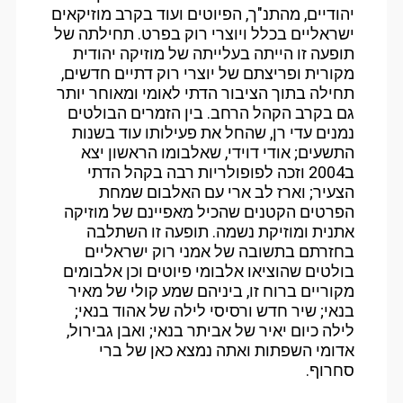
יהודיים, מהתנ"ך, הפיוטים ועוד בקרב מוזיקאים
ישראליים בכלל ויוצרי רוק בפרט. תחילתה של
תופעה זו הייתה בעלייתה של מוזיקה יהודית
מקורית ופריצתם של יוצרי רוק דתיים חדשים,
תחילה בתוך הציבור הדתי לאומי ומאוחר יותר
גם בקרב הקהל הרחב. בין הזמרים הבולטים
נמנים עדי רן, שהחל את פעילותו עוד בשנות
התשעים; אודי דוידי, שאלבומו הראשון יצא
ב2004 וזכה לפופולריות רבה בקהל הדתי
הצעיר; וארז לב ארי עם האלבום שמחת
הפרטים הקטנים שהכיל מאפיינם של מוזיקה
אתנית ומוזיקת נשמה. תופעה זו השתלבה
בחזרתם בתשובה של אמני רוק ישראליים
בולטים שהוציאו אלבומי פיוטים וכן אלבומים
מקוריים ברוח זו, ביניהם שמע קולי של מאיר
בנאי; שיר חדש ורסיסי לילה של אהוד בנאי;
לילה כיום יאיר של אביתר בנאי; ואבן גבירול,
אדומי השפתות ואתה נמצא כאן של ברי
סחרוף.