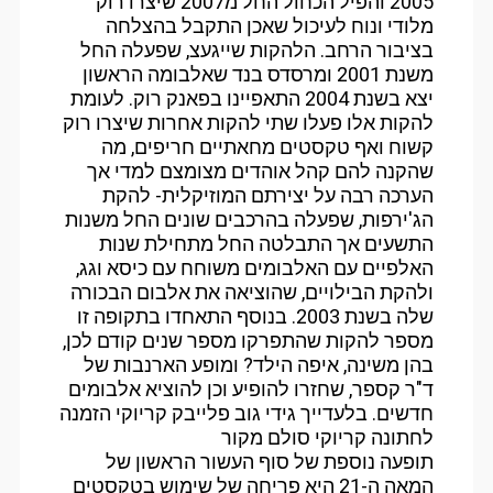
2005 והפיל הכחול החל מ2007 שיצרו רוק
מלודי ונוח לעיכול שאכן התקבל בהצלחה
בציבור הרחב. הלהקות שייגעצ, שפעלה החל
משנת 2001 ומרסדס בנד שאלבומה הראשון
יצא בשנת 2004 התאפיינו בפאנק רוק. לעומת
להקות אלו פעלו שתי להקות אחרות שיצרו רוק
קשוח ואף טקסטים מחאתיים חריפים, מה
שהקנה להם קהל אוהדים מצומצם למדי אך
הערכה רבה על יצירתם המוזיקלית- להקת
הג'ירפות, שפעלה בהרכבים שונים החל משנות
התשעים אך התבלטה החל מתחילת שנות
האלפיים עם האלבומים משוחח עם כיסא וגג,
ולהקת הבילויים, שהוציאה את אלבום הבכורה
שלה בשנת 2003. בנוסף התאחדו בתקופה זו
מספר להקות שהתפרקו מספר שנים קודם לכן,
בהן משינה, איפה הילד? ומופע הארנבות של
ד"ר קספר, שחזרו להופיע וכן להוציא אלבומים
חדשים. בלעדייך גידי גוב פלייבק קריוקי הזמנה
לחתונה קריוקי סולם מקור
תופעה נוספת של סוף העשור הראשון של
המאה ה-21 היא פריחה של שימוש בטקסטים