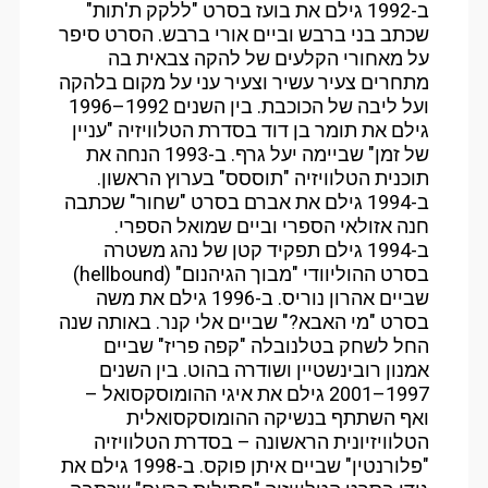
ב-1992 גילם את בועז בסרט "ללקק ת'תות"
שכתב בני ברבש וביים אורי ברבש. הסרט סיפר
על מאחורי הקלעים של להקה צבאית בה
מתחרים צעיר עשיר וצעיר עני על מקום בלהקה
ועל ליבה של הכוכבת. בין השנים 1992–1996
גילם את תומר בן דוד בסדרת הטלוויזיה "עניין
של זמן" שביימה יעל גרף. ב-1993 הנחה את
תוכנית הטלוויזיה "תוססס" בערוץ הראשון.
ב-1994 גילם את אברם בסרט "שחור" שכתבה
חנה אזולאי הספרי וביים שמואל הספרי.
ב-1994 גילם תפקיד קטן של נהג משטרה
בסרט ההוליוודי "מבוך הגיהנום" (hellbound)
שביים אהרון נוריס. ב-1996 גילם את משה
בסרט "מי האבא?" שביים אלי קנר. באותה שנה
החל לשחק בטלנובלה "קפה פריז" שביים
אמנון רובינשטיין ושודרה בהוט. בין השנים
1997–2001 גילם את איגי ההומוסקסואל –
ואף השתתף בנשיקה ההומוסקסואלית
הטלוויזיונית הראשונה – בסדרת הטלוויזיה
"פלורנטין" שביים איתן פוקס. ב-1998 גילם את