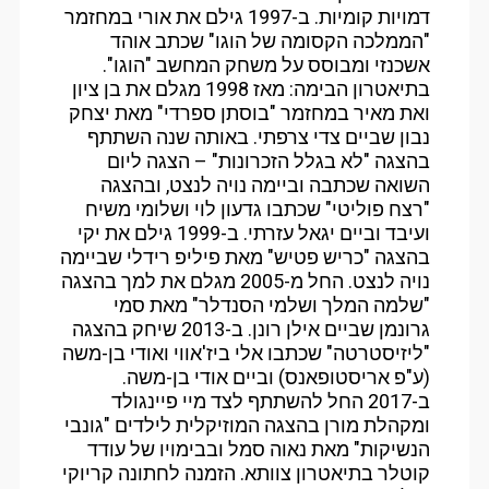
דמויות קומיות. ב-1997 גילם את אורי במחזמר
"הממלכה הקסומה של הוגו" שכתב אוהד
אשכנזי ומבוסס על משחק המחשב "הוגו".
בתיאטרון הבימה: מאז 1998 מגלם את בן ציון
ואת מאיר במחזמר "בוסתן ספרדי" מאת יצחק
נבון שביים צדי צרפתי. באותה שנה השתתף
בהצגה "לא בגלל הזכרונות" – הצגה ליום
השואה שכתבה וביימה נויה לנצט, ובהצגה
"רצח פוליטי" שכתבו גדעון לוי ושלומי משיח
ועיבד וביים יגאל עזרתי. ב-1999 גילם את יקי
בהצגה "כריש פטיש" מאת פיליפ רידלי שביימה
נויה לנצט. החל מ-2005 מגלם את למך בהצגה
"שלמה המלך ושלמי הסנדלר" מאת סמי
גרונמן שביים אילן רונן. ב-2013 שיחק בהצגה
"ליזיסטרטה" שכתבו אלי ביז'אווי ואודי בן-משה
(ע"פ אריסטופאנס) וביים אודי בן-משה.
ב-2017 החל להשתתף לצד מיי פיינגולד
ומקהלת מורן בהצגה המוזיקלית לילדים "גונבי
הנשיקות" מאת נאוה סמל ובבימויו של עודד
קוטלר בתיאטרון צוותא. הזמנה לחתונה קריוקי