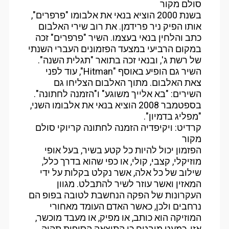
סולם מקור
בשנת 2000 הוציא בנאי את אלבומו "פרפרים",
אותו הפיק ניר פרידמן. את רוב שירי האלבום
כתב והלחין בנאי בעצמו. השיר "פרפרים" זכה
במקום הרביעי במצעד הפזמונים העברי השנתי
של רשת ג', ובנאי זכה בתואר "תגלית השנה".
השיר גם הופיע באוסף "Hitman", עוד לפני
צאת האלבום. מתוך האלבום הצליחו גם
השירים: "בא אלייך משוגע" ו"הזמנה לחתונה".
בספטמבר 2008 הוציא בנאי את אלבומו השני,
"מפליג בדמיון".
קרדיט: ויקיפדיה הזמנה לחתונה קריוקי סולם
מקור
הפזמון יכול להיות כל קטע בשיר, בעל אופי
מוזיקלי, קצבי, קולי, או כפי שהוא בדרך כלל,
שילוב של כל אלה, אשר נקלט בקלות על ידי
המאזין ואשר עוזר לשיר להתבלט. מגוון
העקרונות של הפקה הנחשבת לטובה בפופ הם
נרחבים ולכן, כאשר האדם העומד מאחורי
המוזיקה הוא כותב, או מפיק, או מעבד מוכשר,
אזי, כמעט מובטח כי התוצאה הסופית תהיה