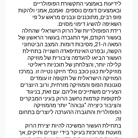
לידיעות באמצעי התקשורת הפופולריים
ובאמצעים דומים נוספים. ואמנם, אמני ולהקות
פופ רבים, מתוכננים ונבנים מראש על פי
השאיפה להשיג דימוי מסוים.
רידת הפופולריות של הרוק הישראלי שהחלה
בעשור הקודם, אף התגברה בעשור הראשון של
המאה ה-21, מסיבות דומות. המצב הביטחוני
הקשה, ובפרט האינתיפאדה השנייה בתחילת
העשור הביאו להעדפה ציבורית של מוזיקה
קלילה יותר, והצלחתן של תוכניות ריאליטי
מוזיקליות כגון כוכב נולד חיזקו נטייה זו. במרכז
המוזיקה הישראלית של תקופה זו עומדים
סגנונות הפופ והמוזיקה מזרחית, ורוב היוצרים
הצעירים משתייכים אליהם. עם זאת, בניגוד
לתקופות קודמות נחשב הרוק בעיני המבקרים
והציבור כיצירה "גבוהה" יותר מהמוזיקה
הפופולרית והתגברה ההערכה ליוצרים בתחום
זה.
בתחילת העשור המשיכה להיות יצירת הרוק
מועטת ומרוכזת בעיקר בידי יוצרים ותיקים, אך