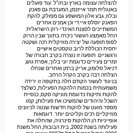
להצלחה עצומה בארץ ובחו"ל. עוד פועלים
באנגלית תמר אייזנמן, המערבת גם פאנק
ובלוז, גבע אלון המושפע גם מפולק, להקת
הפאנק יוסלס איי.די וכן אמנים אחרים
המשתייכים לסצנת האינדי-רוק הישראלית.
החל מאמצע העשור ניכרה בתווך שבין הרוק
לפופ תופעה של יצירה מוזיקלית רכה ושקטה
יחסית הכוללת לרוב טקסטים אישיים
ורגשניים. תופעה זו נוצרה בקרב חבורה של
זמרים צעירים כדוגמת יוני בלוך, אפרת גוש,
דניאל סלומון, אריק ברמן ואחרים שנחלו
הצלחה רבה בקרב הקהל הרחב.
בניגוד לעשור הקודם חלה בתקופה זו ירידה
משמעותית בכמות הלהקות הפעילות, כשלצד
להקות ותיקות כדוגמת מוניקה סקס, כנסיית
השכל והיהודים שהמשיכו את פעילותן, קמו
מספר מועט של להקות חדשות שנטה לכיוונים
מוזיקליים רכים וקליטים יותר. דוגמאות
אופייניות הן הלהקות סינרגיה, שהחלה את
פעילותה בשנת 2002, בית הבובות, החל משנת