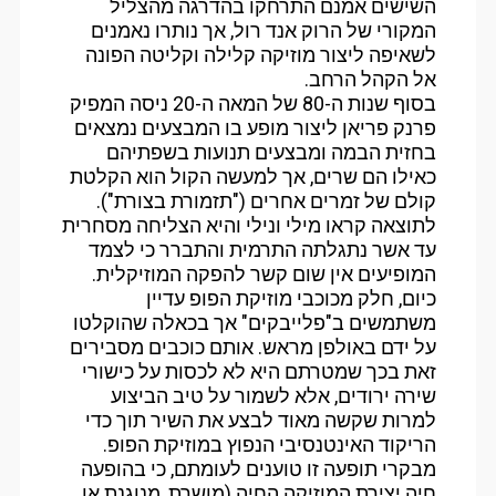
השישים אמנם התרחקו בהדרגה מהצליל
המקורי של הרוק אנד רול, אך נותרו נאמנים
לשאיפה ליצור מוזיקה קלילה וקליטה הפונה
אל הקהל הרחב.
בסוף שנות ה-80 של המאה ה-20 ניסה המפיק
פרנק פריאן ליצור מופע בו המבצעים נמצאים
בחזית הבמה ומבצעים תנועות בשפתיהם
כאילו הם שרים, אך למעשה הקול הוא הקלטת
קולם של זמרים אחרים ("תזמורת בצורת").
לתוצאה קראו מילי ונילי והיא הצליחה מסחרית
עד אשר נתגלתה התרמית והתברר כי לצמד
המופיעים אין שום קשר להפקה המוזיקלית.
כיום, חלק מכוכבי מוזיקת הפופ עדיין
משתמשים ב"פלייבקים" אך בכאלה שהוקלטו
על ידם באולפן מראש. אותם כוכבים מסבירים
זאת בכך שמטרתם היא לא לכסות על כישורי
שירה ירודים, אלא לשמור על טיב הביצוע
למרות שקשה מאוד לבצע את השיר תוך כדי
הריקוד האינטנסיבי הנפוץ במוזיקת הפופ.
מבקרי תופעה זו טוענים לעומתם, כי בהופעה
חיה יצירת המוזיקה החיה (מושרת, מנוגנת או