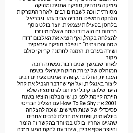
מוזיקה מזרחית, מוזיקה אתנית ומוזיקה
מסורתית וזכה לשבחים רבים. לאחר התפרקות
הלהקה המשיכו חבריה אביב גדג' וגבריאל
בלחסן בפעילות עצמאית. יוצר בולט נוסף
בתחום זה הוא דודו טסה שאלבומיו זכו
להצלחה בקהל, ואף הוציא את האלבום "דודו
טסה והכוויתים" בו שילב מוזיקה עיראקית
ושירה בערבית. הזמנה לחתונה קריוקי סולם
מקור
לאחר שבמשך שנים רבות נעשתה רובה
המוחלט של יצירת הרוק הישראלי בשפה
העברית, החלו בתקופה זו אמנים צעירים רבים
ליצור באנגלית, ועל אף שהדבר הגביל את קהל
היעד שלהם קיבל יצירתם לגיטימציה שלא
הייתה קיימת לפני כן. שי נובלמן הוציא בשנת
2001 את How To Be Shy עם הצליל הבריטי
פסיכדלי של שנות השישים, שזכה להצלחה
בינלאומית, ופתח את הדלת לרבים אחרים
שהגיעו אחריו. בולט במיוחד בהקשר זה הזמר
והיוצר אסף אבידן, שיחד עם להקת המוג'וז זכה