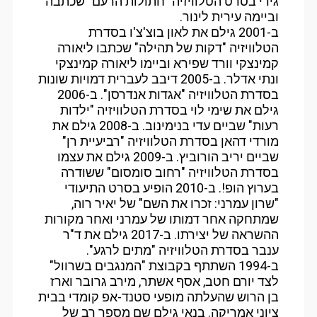
גידי בסרט הטלוויזיה "חתולות הרעם" שכתבה
וביימה עירית לינור.
ב-2001 גילם את לאון בוצ'צ'ו בסדרת
הטלוויזיה "דקות של תהילה" שכתבו ליאורה
קמינצקי וורד שפירא וביימו ליאורה קמינצקי
ונתי אדלר. ב-2005 דיבב לעברית דמויות שונות
בסדרת הטלוויזיה "אגדות אנדרסן". ב-2006
גילם את שימי לוי בסדרת הטלוויזיה "ילדות
רעות" שביים עדי בנימינוב. ב-2008 גילם את
מורדי דהאן בסדרת הטלוויזיה "רביעיית רן"
שביים יריב הורוביץ. ב-2009 גילם את עצמו
בסדרת הטלוויזיה "רחוב סומסום" ששודרה
בערוץ הופ!. ב-2010 הופיע בסרט התיעודי
"שרון עמרני: זכרו את השם" של יאיר רוה,
שמתחקה אחר דמותו של עמרני ואחר מקורות
ההשראה של יצירתו. ב-2017 גילם את ד"ר
ענבר בסדרת הטלוויזיה "מתים לרגע".
ב-1994 השתתף בקבוצת "המנגבים בשרוול"
לצד יורם חטב, אסף אשתר, מירב גרובר וארז
בן הרוש שהעלתה מופעי סטנד-אפ קומדי בבית
ציוני אמריקה. בנאי גילם שם מספר רב של