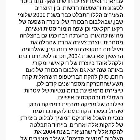
עם זאת הופיעו יוצרים חדשים שאף נתנו ביטוי
לסגנונות והשפעות חדשות. בין היוצרים
הצעירים הללו התבלט כבר בשנת 2000 שלומי
שבן, שבאלבום הבכורה שלו ניכרה השפעה של
רקעו הקלאסי וכן שפה הומוריסטית ועשירה,
מה שזיכה אותו בהערכה רבה כמו גם בהצלחה
מסחרית. יוצרת צעירה אחרת שהחלה את
פעילותה בתקופה זו היא רונה קינן, שאלבומה
הראשון יצא בשנת 2004, וזכתה לשבחים רבים
ולקהל אוהד כיוצרת של רוק אישי ומקורי.
באותה שנה יצא גם אלבום הבכורה של נעם
רותם, סולן להקת הבריטפופ הישראלית קרח
תשע שהתפרקה מספר שנים קודם לכן,
שיצירתו מתאפיינת בדומיננטיות של גיטרות
חשמליות ובטקסטים אישיים.
שילובה של מוזיקה מזרחית במוזיקת הרוק
שהחל בעשור הקודם עם להקות כדוגמת
כנסיית השכל ואתניקס המשיך לבלוט ביצירתן
של להקות אלה ואחרים. בייחוד התבלטה
להקת אלג'יר שהוציאה בשנת 2004 את
האלבום "מנועים קדימה" ששילב מוטיבים של