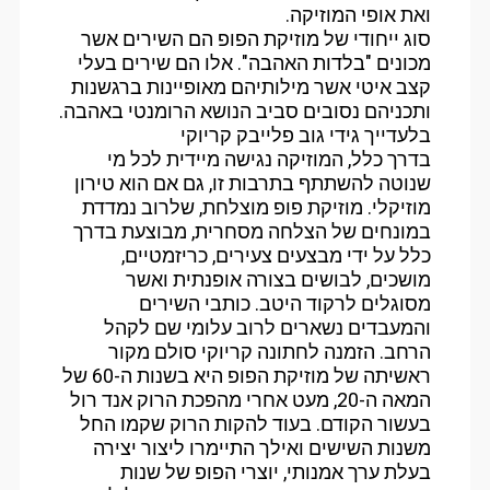
ואת אופי המוזיקה.
סוג ייחודי של מוזיקת הפופ הם השירים אשר
מכונים "בלדות האהבה". אלו הם שירים בעלי
קצב איטי אשר מילותיהם מאופיינות ברגשנות
ותכניהם נסובים סביב הנושא הרומנטי באהבה.
בלעדייך גידי גוב פלייבק קריוקי
בדרך כלל, המוזיקה נגישה מיידית לכל מי
שנוטה להשתתף בתרבות זו, גם אם הוא טירון
מוזיקלי. מוזיקת פופ מוצלחת, שלרוב נמדדת
במונחים של הצלחה מסחרית, מבוצעת בדרך
כלל על ידי מבצעים צעירים, כריזמטיים,
מושכים, לבושים בצורה אופנתית ואשר
מסוגלים לרקוד היטב. כותבי השירים
והמעבדים נשארים לרוב עלומי שם לקהל
הרחב. הזמנה לחתונה קריוקי סולם מקור
ראשיתה של מוזיקת הפופ היא בשנות ה-60 של
המאה ה-20, מעט אחרי מהפכת הרוק אנד רול
בעשור הקודם. בעוד להקות הרוק שקמו החל
משנות השישים ואילך התיימרו ליצור יצירה
בעלת ערך אמנותי, יוצרי הפופ של שנות