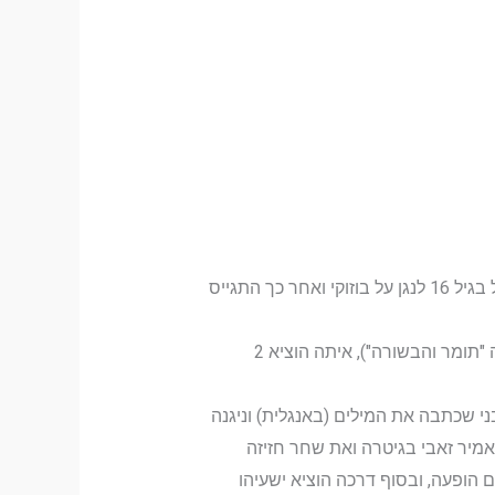
ישעיהו גדל ברעננה, ובגיל 12 החל לנגן בגיטרה. סבו הכיר לו את המוזיקה היוונית ואת אריס סאן, ובהשפעתו החל בגיל 16 לנגן על בוזוקי ואחר כך התגייס
בגיל 20 השתתף בעונה ה-7 של התוכנית כוכב נולד. אחרי הצבא הקים את להקת "הבשורה" (אשר נקראה תחילה "תומר והבשורה"), איתה הוציא 2
 דאז מיקה אבני שכתבה את המילים (באנגלית) וניגנה
 אמיר זאבי בגיטרה ואת שחר חזיזה
ם הופעה, ובסוף דרכה הוציא ישעיהו