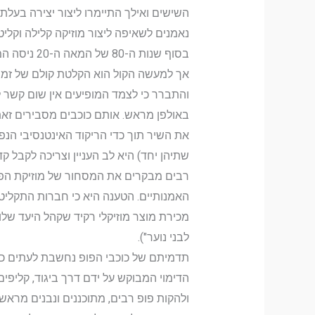
השישים ואילך התיימרו ליצור יצירה בעלת
נאמנים לשאיפה ליצור מוזיקה קלילה וקלי
בסוף שנות
אך למעשה הקול הוא הקלטת קולם של זמרי
והתברר כי לצמד המופיעים אין שום קשר ל
באולפן מראש. אותם כוכבים מסבירים זאת
את השיר תוך כדי הריקוד האינטנסיבי הנפו
שתיהן יחד) היא לב העניין וצריכה לקבל ק
רבים מבקרים את המסחור של מוזיקת הפופ
האמנותיים. הטענה היא כי חברות התקליטי
לבני נוער").
תדמיתם של כוכבי הפופ נחשבת לעתים כחשו
הדימוי המבוקש על ידם דרך ביגוד, קליפים
ולהקות פופ רבים, מתוכננים ונבנים מראש 