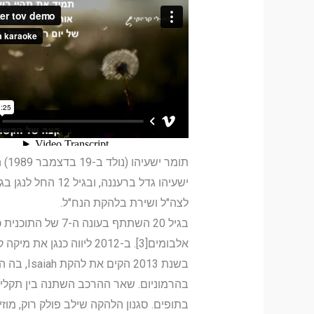
תומר ישעיהו (נולד ב-19 בדצמבר 1989) הוא זמר-יוצר, גיטריסט ונגן בוזוקי ישראלי.
לצה"ל ושירת בלהקת הנח"ל.
אלבומים[3]. ב-2012 ליווה כנגן את מיקה קרני. בהמשך דרכו ליווה בין השאר את יעל דקלבאום ונרקיס.
בשנת 013
בהרמוניום. שאר ההרכב השתנה בין תקליט ל
בתופים. סגנון הלהקה שילב פולק רוק, מוזי