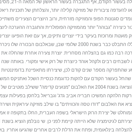
רידת הפופולריות ש
עדפה ציבורית של מוזיקה קלילה יותר, והצלחתן של תוכניות ריאליטי מו
דים סגנונות הפופ והמוזיקה מזרחית, ורוב היוצרים הצעירים משתייכי
ר כיצירה "גבוהה" יותר מהמוזיקה הפופולרית והתגברה ההערכה ליוצ
ועטת ומרוכזת בעיקר בידי יוצרים ותיקים, אך עם זאת הופיעו יוצרים
והשפעות חדשות. בין היוצרים הצעירים הללו התבלט כבר בשנת 2000 שלומי ש
רכה רבה כמו גם בהצלחה מסחרית. יוצרת צעירה אחרת שהחלה את פעיל
הראשון יצא בשנת 2004, וזכתה לשבחים רבים ולקהל אוהד כיוצרת של רוק אישי ומקורי. 
שהתפרקה מספר שנים קודם לכן, שיצירתו מתאפיינת בדומיננטיות ש
 שהחל בעשור הקודם עם להקות כדוגמת כנסיית השכל ואתניקס המשי
ואחרים. בייחוד התבלטה להקת אלג'יר שהוציאה בשנת 2004 את האלבום "מנועים קדימ
ות הלהקה המשיכו חבריה אביב גדג' וגבריאל בלחסן בפעילות עצמאית
יא את האלבום "דודו טסה והכוויתים" בו שילב מוזיקה עיראקית ושירה
לט של יצירת הרוק הישראלי בשפה העברית, החלו בתקופה זו אמנים
להצלחה בינלאומית, ופתח את הדלת לרבים אחרים שהגיעו אחריו. בו