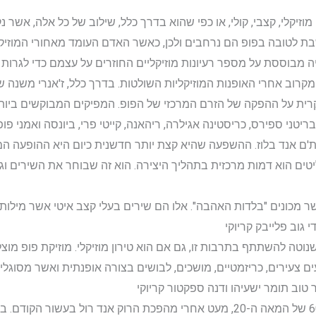
מוזיקלי, קצבי, קולי, או כפי שהוא בדרך כלל, שילוב של כל אלה, אשר נ
ת לטובה בפופ הם נרחבים ולכן, כאשר האדם העומד מאחורי המוזיקה 
מבוססת על מספר רעיונות מוזיקליים החוזרים על עצמם כדי לגרות את 
קרוב אחרי האופנות המוזיקליות השולטות. בדרך כלל, ז'אנרי משנה ש
ית על ההפקה של הזרם המרכזי של הפופ. המפיקים המבוקשים ביותר 
יטני ספירס, כריסטינה אגילרה, ריהאנה, קייטי פרי, ביונסה ואמני 
ית'ם אנד בלוז. ההשפעה שהיא קצת יותר חדשנית כיום היא ההופעה ה
טים הוא דמות מרכזית בתהליך היצירה. הוא זה שבוחר את השירים וג
שר מכונים "בלדות האהבה". אלו הם שירים בעלי קצב איטי אשר מילות
 גוב פלייבק קריוקי
 שנוטה להשתתף בתרבות זו, גם אם הוא טירון מוזיקלי. מוזיקת פופ 
 צעירים, כריזמטיים, מושכים, לבושים בצורה אופנתית ואשר מסוגלי
טוב תומר ישעיהו ודנה ספקטור קריוקי
ראשיתה של מוזיקת הפופ היא בשנות ה-60 של המאה ה-20, מעט אחרי מהפכת הרוק אנ