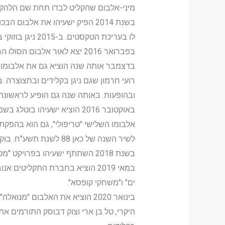
מיני-אלבום שהקליט לבדו תחת שם הלהק
בשנת 2014 הפיק ישעיהו את אלב
לו בעריכת הטקסטים. ב-2015 ניגן בוזוקי בהקלטת גרסה חדשה לשירו של לב "איזה חיים".
בדצמבר אותה שנה הוציא גם את אלבומו השנ
רועי חרמון שגם ניגן בקלידים ובחצוצרה.
ובהופעות. באותה שנה גם הופיע לראשונה
אלבומו השלישי "טריפולי", גם הוא בהפקתו 
לשיר השנה של כאן 88 לשנת תשע"ח. בוקר טוב תומר ישעיהו ודנה ספקטור קריוקי
בשנת 2018 השתתף ישעיהו בפרויקט "מכונת הזמן" של תחנת הרדיו כאן 88 וביצוע גירסת כיסוי לשיר העמק.
במאי 2019 הוציא בחברת התקליטי
ים" ו"משחקי קופסא".
בינואר 2020 הוציא את האלבום 
היקרי, טל בן ארי וצוק דבוסק התורמים את