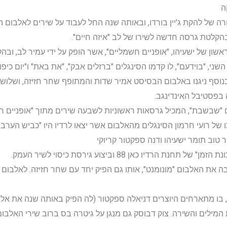
ה
ום הבכורה של להקת ג'יין בורדו, ובאותה שנה החל לעבוד על שירים לאלבו
י, "בוידעם", לו קדמו הסינגלים "ברזלים אבק", "את באת" ו"יום כיפ
 בנוסף ניגנו באלבום הבסיסט אמיר שדות והמתופף שחר חזיזה, ושלו
 בפסטיבל האינדינגב.
של רועי חרמון הסינגלים מהאלבום אשר יצאו לרדיו היו "כביש הערבה",
ם אנובה את האלבום "מונומנט", אותו גם הפיק יחד עם שחר חזיזה. לאלבום 
"מנואלה", בו מתארחים היוצרים דניאלה ספקטור (לה הפיק באותה שנה את 
 המילים והשירה. צוק דבוסק גם מנגן על גיטרה בס ברוב שירי האלבום