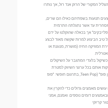
ליל המקורי של הרוק אנד רול, אך נותרו
 הבמה ומבצעים תנועות בשפתיהם כאילו הם שרים,
ה מסחרית עד אשר נתגלתה התרמית
פלייבקים" אך בכאלה שהוקלטו על ידם
על טיב הביצוע למרות שקשה מאוד לבצע
ירת המוזיקה החיה (מושרת, מנוגנת או
אטרלית.
כשיקול בלעדי המתגבר על השיקולים
קות אותם בכל ערוצי השיווק למטרת
מכירת מוצר מוזיקלי רקיד שקהל היעד שלו הוא ילדים לפני או בתחילת גיל הנעורים. סגנון פופ זה מכונה בלעג "טין פופ" (Teen Pop, בתרגום חופשי: "פופ
עושים מאמצים גדולים כדי להקרין את
ובאמצעים דומים נוספים. ואמנם, אמני
ור קריוקי