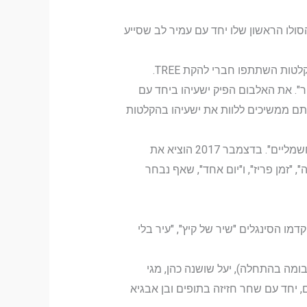
ם הסולו הראשון שלו יחד עם עמיר לב שסייע
בפברואר 2016 יצא לאור אלבום הסולו הראשון של ישעיהו, "אופניים חשמליים", אשר הופק על ידי עמיר לב, ובהקלטות השתתפו חברי להקת TREE.
ור". את האלבום הפיק ישעיהו ביחד עם
שתם ממשיכים ללוות את ישעיהו בהקלטות
באוקטובר 2016 הוציא ישעיהו בוטלג בשם "שבשבת", המכיל גרסאות ראשוניות לשבעה שירים מתוך "אופניים חשמליים". בדצמבר 2017 הוציא את
 "זמן פריז", ו"יום אחד", שאף נבחר
קדמו הסינגלים "שיר של קיץ", "עיר בלי
אלבומה בהתחלה), יעל שושנה כהן, מגי
, יחד עם שחר חזיזה בתופים ובן אבגיא