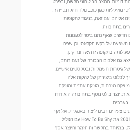
ל הרוק הישראלי שהחלה בעשור הקודם, אף התגברה בעשור הראשון של המאה ה-21, מסיבות דומות. המצב הביטחוני הקשה, ובפרט
זיקליות כגון כוכב נולד חיזקו נטייה זו.
ם אליהם. עם זאת, בניגוד לתקופות
רים בתחום זה.
 חדשים שאף נתנו ביטוי לסגנונות
בן, שבאלבום הבכורה שלו ניכרה השפעה של רקעו הקלאסי וכן שפה
ותה בתקופה זו היא רונה קינן,
באותה שנה יצא גם אלבום הבכורה של נעם רותם,
ל גיטרות חשמליות ובטקסטים אישיים.
ך לבלוט ביצירתן של להקות אלה
ה" ששילב מוטיבים של מוזיקה מזרחית, מוזיקה אתנית ומוזיקה
. יוצר בולט נוסף בתחום זה הוא דודו
 בערבית.
 צעירים רבים ליצור באנגלית, ועל אף
שהדבר הגביל את קהל היעד שלהם קיבל יצירתם לגיטימציה שלא הייתה קיימת לפני כן. שי נובלמן הוציא בשנת 2001 את How To Be Shy עם הצליל
לט במיוחד בהקשר זה הזמר והיוצר אסף