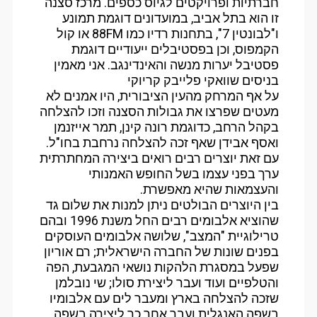
חברתיות ופרויקטים לגיוס כספים. מרכז סצנה
זו הוא בתל אביב, במועדונים דוגמת תמונע
ו"לבונטין 7", בתחנות רדיו כמו 88FM או קול
הקמפוס, וכן בפסטיבלים ייעודיים דוגמת
פסטיבל יערות מנשה והאינדינגב. אני מאמין
בניסים שוואקי פלייבק קריוקי
על אף המרחק מהעין הציבורית, היו אמנים לא
מעטים שפרצו את גבולות הסצנה וזכו להצלחה
בקהל הרחב, כדוגמת רונה קינן, תמר אייזנמן
ואסף אבידן שאף זכה להצלחה נרחבת בחו"ל.
עם זאת יוצרים רבים רואים ביצירה המחתרתית
ערך בפני עצמו בשל החופש האמנותי
והעצמאות שהיא מאפשרת.
בין היוצרים הבולטים ניתן למנות את שלום גד
שהוציא אלבומים רבים החל משנת 1996 ובהם
טרילוגיית "המצב", שלושה אלבומים העוסקים
בפנים שונות של החברה הישראלית; רם אוריון
שפעל במסגרת הלהקות נושאי המגבעת, הפה
והטלפיים ועוד ועבר ליצירת סולו; שי נובלמן
שזכה להצלחה בארץ ומעבר לים עם אלבומיו
בשפה האנגלית ועבר אחר כך ליצירה בשפה