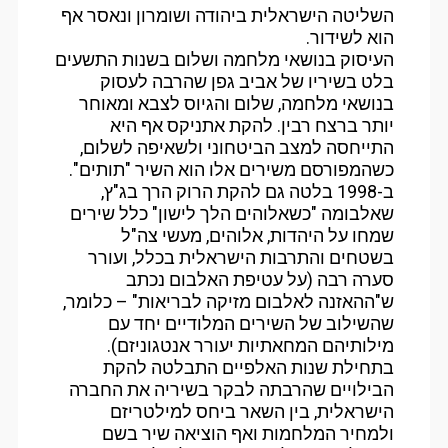
השליטה הישראלית ביהודה ושומרון ונאסר אף
הוא לשידור.
העיסוק בנושאי מלחמה ושלום בשנות התשעים
בלט בשיריו של אביב גפן שהרבה לעסוק
בנושאי מלחמה, שלום והגיוס לצבא ומאוחר
יותר ברצח רבין. להקת אתניקס אף היא
התייחסה למצב הביטחוני ולשאיפה לשלום,
כשהמפורסם משירים אלו הוא השיר "תותים".
ב-1998 בלטה גם להקת הרוק הרך בג"ץ,
שאלבומה "כשאלוהים הלך לישון" כלל שירים
שמחו על היהדות, אלוהים, מעשי צה"ל
בשטחים והתרבות הישראלית בכלל, ועורר
סערה רבה (על עטיפת האלבום נכתב
ש"ההאזנה לאלבום מזיקה לבריאות" – כלומר,
שהשילוב של השירים המלודיים יחד עם
מילותיהם המחאתיות יעורר אנטגוניזם).
בתחילת שנות האלפיים התבלטה להקת
הבילויים שהרבתה לבקר בשיריה את החברה
הישראלית, בין השאר ביחס למילטריזם
ולמחיר המלחמות ואף הוציאה שיר בשם