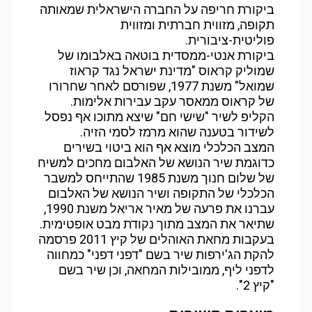
ביקורת חריפה על החברה הישראלית שמאותה
תקופה, מזווית חברתית ומזווית
פוליטית-ציבורית.
ביקורת אנטי-ממסדית בוטאה באלבומו של
שמוליק קראוס "מדינת ישראל נגד קראוז
שמואל" משנת 1977, שפורסם לאחר שחרורו
של קראוס ממאסר עקב עבירות אלימות.
הקליפ לשיר "שישי חם" שיצא מתוכו אף נפסל
לשידור בטענה שהוא מרמז לסמי הזיה.
המצב הכלכלי מוצא אף הוא ביטוי בשירים
כדוגמת שיר הנושא של האלבום מחכים למשיח
של שלום חנוך משנת 1985 שהתייחס למשבר
הכלכלי של התקופה ושיר הנושא של האלבום
עברנו את פרעה של מאיר אריאל משנת 1990,
שתיאר את המצב מתוך נקודת מבט אופטימית.
בעקבות מחאת האוהלים של קיץ 2011 פרסמה
להקת הג'ירפות שיר בשם "דפני דפני" כמחווה
לדפני ליף, ממובילות המחאה, וכן שיר בשם
"קיץ 2".