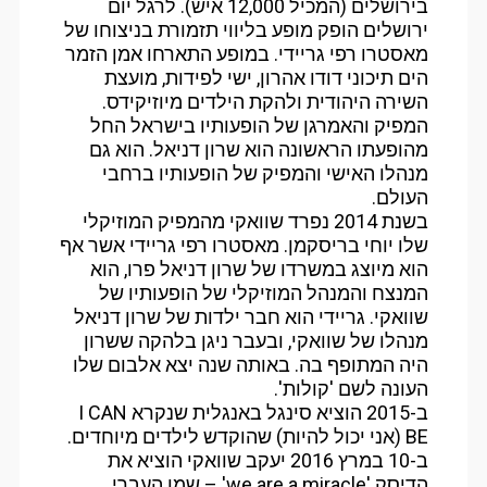
בירושלים (המכיל 12,000 איש). לרגל יום
ירושלים הופק מופע בליווי תזמורת בניצוחו של
מאסטרו רפי גריידי. במופע התארחו אמן הזמר
הים תיכוני דודו אהרון, ישי לפידות, מועצת
השירה היהודית ולהקת הילדים מיוזיקידס.
המפיק והאמרגן של הופעותיו בישראל החל
מהופעתו הראשונה הוא שרון דניאל. הוא גם
מנהלו האישי והמפיק של הופעותיו ברחבי
העולם.
בשנת 2014 נפרד שוואקי מהמפיק המוזיקלי
שלו יוחי בריסקמן. מאסטרו רפי גריידי אשר אף
הוא מיוצג במשרדו של שרון דניאל פרו, הוא
המנצח והמנהל המוזיקלי של הופעותיו של
שוואקי. גריידי הוא חבר ילדות של שרון דניאל
מנהלו של שוואקי, ובעבר ניגן בלהקה ששרון
היה המתופף בה. באותה שנה יצא אלבום שלו
העונה לשם 'קולות'.
ב-2015 הוציא סינגל באנגלית שנקרא I CAN
BE (אני יכול להיות) שהוקדש לילדים מיוחדים.
ב-10 במרץ 2016 יעקב שוואקי הוציא את
הדיסק 'we are a miracle' – שמו העברי