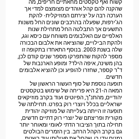
קשוח ואף טקסטים מחאתיים חריפים, מה
שהקנה להם קהל אוהדים מצומצם למדי אך
הערכה רבה על יצירתם המוזיקלית- להקת
הג'ירפות, שפעלה בהרכבים שונים החל משנות
התשעים אך התבלטה החל מתחילת שנות
האלפיים עם האלבומים משוחח עם כיסא וגג,
ולהקת הבילויים, שהוציאה את אלבום הבכורה
שלה בשנת 2003. בנוסף התאחדו בתקופה זו
מספר להקות שהתפרקו מספר שנים קודם לכן,
בהן משינה, איפה הילד? ומופע הארנבות של
ד"ר קספר, שחזרו להופיע וכן להוציא אלבומים
חדשים.
תופעה נוספת של סוף העשור הראשון של
המאה ה-21 היא פריחה של שימוש בטקסטים
יהודיים, מהתנ"ך, הפיוטים ועוד בקרב מוזיקאים
ישראליים בכלל ויוצרי רוק בפרט. תחילתה של
תופעה זו הייתה בעלייתה של מוזיקה יהודית
מקורית ופריצתם של יוצרי רוק דתיים חדשים,
תחילה בתוך הציבור הדתי לאומי ומאוחר יותר
גם בקרב הקהל הרחב. בין הזמרים הבולטים
נמנים עדי רן, שהחל את פעילותו עוד בשנות