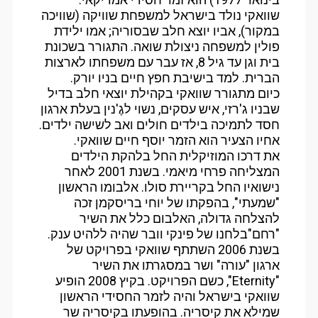
שוואקי נולד בישראל למשפחת שוויקה (שוויכה
במקור), אביו יוצא חלב שבסוריה; אמו ילידת
פולין למשפחה ניצולת שואה. התגורר בשכונת
בית וגן עד גיל 8, אז עבר עם משפחתו לארצות
הברית. למד בישיבת חפץ חיים בניו יורק.
כיום מתגורר שוואקי בקהילת יוצאי חלב בדיל
שבניו ג'רזי, איש עסקים, נשוי לגֶ'נין בעלת ארגון
חסד לתמיכה בילדים חולים ואב לשישה ילדים.
אחיו הצעיר הוא הזמר יוסף חיים שוואקי.
את דרכו המוזיקלית החל בלהקת הילדים
המצליחה פרחי מיאמי. בשנת 2001 לאחר
נישואיו החל בקריירת סולו. אלבומו הראשון
"שמעתי", בהפקתו של יוחי בריסקמן זכה
להצלחה גדולה, האלבום כלל את השיר
"רחם"בלחנו של פינקי וובר שהיה ללהיט ענק.
בשנת 2006 השתתף שוואקי בפרויקט של
ארגון "עורה" ושר במסגרתו את השיר
"Eternity", כשם הפרויקט. בקיץ 2008 הופיע
שוואקי בישראל והיה לזמר החסידי הראשון
שמילא את קיסריה. בהופעתו בקיסריה שר