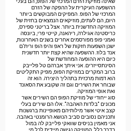
שאינה מוזיקת הזרם המרכזי של הפופ, הם בעלי
ההשפעה העיקרית על ההפקה של הזרם
המרכזי של הפופ. המפיקים המבוקשים ביותר
היום, הם לעתים, מוזיקאים הנמצאים בחזית של
המוזיקה החדשנית ביותר. אצל בריטני ספירס,
כריסטינה אגילרה, ריהאנה, קייטי פרי, ביונסה
ואמני פופ מפורסמים אחרים בשנים האחרונות,
ישנן השפעות חזקות של ראפ והיפ הופ ורית'ם
אנד בלוז. ההשפעה שהיא קצת יותר חדשנית
כיום היא ההופעה המחודשת של
הסינתסייזרים. אני איתך אברהם טל פלייבק
ברוב המקרים במוזיקת הפופ, מפיק התקליטים
הוא דמות מרכזית בתהליך היצירה. הוא זה
שבוחר את השירים וגם זה שקובע את הסאונד
ואת אופי המוזיקה.
סוג ייחודי של מוזיקת הפופ הם השירים אשר
מכונים "בלדות האהבה". אלו הם שירים בעלי
קצב איטי אשר מילותיהם מאופיינות ברגשנות
ותכניהם נסובים סביב הנושא הרומנטי באהבה.
אני מאמין בניסים שוואקי פלייבק לה במול
בדרך כלל, המוזיקה נגישה מיידית לכל מי