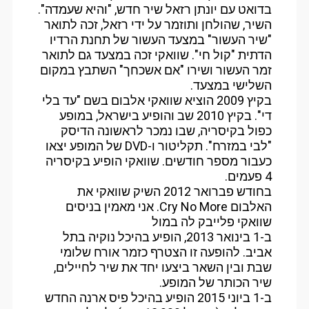
בדואט עם יונתן רזאל שיר חדש, "והיא שעמדה".
השיר, שהולחן ותוזמר על ידי רזאל, זכה לתואר
"שיר העשור" במצעד העשור של תחנת הרדיו
הדתית "קול חי". שוואקי זכה במצעד גם לתואר
זמר העשור ושירו "אם אשכחך" השתבץ במקום
השלישי במצעד.
בקיץ 2009 הוציא שוואקי אלבום בשם "עד בלי
די". בקיץ 2010 שב והופיע בישראל, במופע
כפול בקיסריה, שבו נמכר לראשונה הדיסק
"לבי במזרח". תקליטור ו-DVD של המופע יצאו
כעבור מספר חודשים. שוואקי הופיע בקיסריה
4 פעמים.
בחודש פברואר 2012 השיק שוואקי את
האלבום Cry No More. אני מאמין בניסים
שוואקי פלייבק לה במול
ב-1 בינואר 2013, הופיע בהיכל נוקיה בתל
אביב. להופעה זו הצטרף כזמר אורח שלומי
שבת ובין השאר ביצעו יחד את שיר לחיילים,
שיר הכותר של המופע.
ב-1 ביוני 2015 הופיע בהיכל פיס ארנה החדש