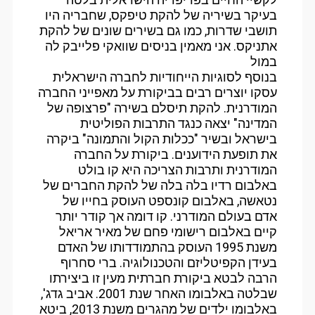
בעיקר בשיריה של להקת טיפקס, שחבריה היו
תושבי שדרות, כמו גם בשירים שונים של להקת
אתניקס. אני מאמין בניסים שוואקי פלייבק לה
במול
בנוסף לסוגיות הייחודיות לחברה הישראלית
עסקו יוצרים רבים בביקורת על מאפייני החברה
המודרנית. להקת תיסלם בשירה "פרצופה של
המדינה" יצאה כנגד התרבות הפוליטית
בישראל ובשיר "ככלות הקול והתמונה" ביקרה
את תופעת הידוענים. ביקורת על החברה
המודרנית ותרבות הצריכה היא קו בולט
באלבום רדיו בלה בלה של להקת החברים של
נטאשה, באלבום קונספט העוסק בחייו של
אדם בעולם המודרני. קו דומה אך קודר יותר
קיים באלבום רישומי פחם של מאיר אריאל
משנת 1995 העוסק בהתמודדותו של האדם
בעידן הקפיטליזם והטכנולוגיה. ברי סחרוף
הרבה לבטא ביקורת חברתית מעין זו ביצירתו
שבלטה באלבומו האחר שנת 2001. אביב גדג',
באלבומו ילדים של מהגרים משנת 2013, ביטא