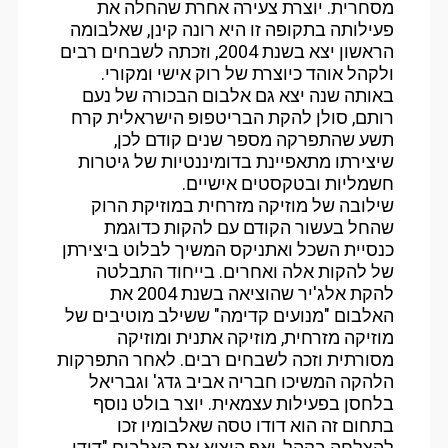
מסחרית. יוצרת צעירה אחרת שהחלה את
פעילותה בתקופה זו היא רונה קינן, שאלבומה
הראשון יצא בשנת 2004, וזכתה לשבחים רבים
ולקהל אוהד כיוצרת של רוק אישי ומקורי.
באותה שנה יצא גם אלבום הבכורה של נעם
רותם, סולן להקת הבריטפופ הישראלית קרח
תשע שהתפרקה מספר שנים קודם לכן,
שיצירתו מתאפיינת בדומיננטיות של גיטרות
חשמליות ובטקסטים אישיים.
שילובה של מוזיקה מזרחית במוזיקת הרוק
שהחל בעשור הקודם עם להקות כדוגמת
כנסיית השכל ואתניקס המשיך לבלוט ביצירתן
של להקות אלה ואחרים. בייחוד התבלטה
להקת אלג'יר שהוציאה בשנת 2004 את
האלבום "מנועים קדימה" ששילב מוטיבים של
מוזיקה מזרחית, מוזיקה אתנית ומוזיקה
מסורתית וזכה לשבחים רבים. לאחר התפרקות
הלהקה המשיכו חבריה אביב גדג' וגבריאל
בלחסן בפעילות עצמאית. יוצר בולט נוסף
בתחום זה הוא דודו טסה שאלבומיו זכו
להצלחה בקהל, ואף הוציא את האלבום "דודו