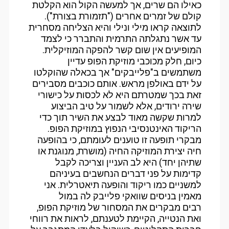
כאילו הם שרים, אך למעשה הקול הוא הקלטת
קולם של זמרים אחרים ("תזמורת בצורת").
לתוצאה קראו מילי ונילי והיא הצליחה מסחרית
עד אשר נתגלתה התרמית והתברר כי לצמד
המופיעים אין שום קשר להפקה המוזיקלית.
כיום, חלק מכוכבי מוזיקת הפופ עדיין
משתמשים ב"פלייבקים" אך בכאלה שהוקלטו
על ידם באולפן מראש. אותם כוכבים מסבירים
זאת בכך שמטרתם היא לא לכסות על כישורי
שירה ירודים, אלא לשמור על טיב הביצוע
למרות שקשה מאוד לבצע את השיר תוך כדי
הריקוד האינטנסיבי הנפוץ במוזיקת הפופ.
מבקרי תופעה זו טוענים לעומתם, כי בהופעה
חיה יצירת המוזיקה החיה (מושרת, מנוגנת או
שתיהן יחד) היא לב העניין וצריכה לקבל
קדימות על פני דברים הנחשבים בעיניהם
למשניים כמו ריקוד והופעה תיאטרלית. אני
מאמין בניסים שוואקי פלייבק לה במול
רבים מבקרים את המסחור של מוזיקת הפופ,
ואת הנטייה, הקיימת לטענתם, לראות את רווחי