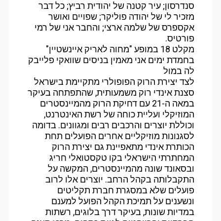
סנדרסון; עיר קטנה של יהודית רביץ; כל דבר
מזכיר לי של יהודה פוליקר; שפויים ואושר
אקספרס של שלמה ארצי; והחבר אני של רמי
פורטיס.
מקלט 18 במופע "מחוה לאריק איינשטיין"
בחמדת ימים אני מאמין בניסים שוואקי פלייבק
לה במול
לצד יצירת הרוק הפופולרי מתקיימת בישראל
סצנת אינדי רוק משמעותית, שהתפתחה בעיקר
במאה ה-21 עם דחיקת הרוק מהמיינסטרים
המוזיקלי ועליית כוחה של רשת האינטרנט,
וכוללת יוצרים והרכבים רבים ומגוונים. בדומה
לסגנונות מוזיקליים אחרים הפועלים תחת
הכותרת אינדי מתאפיינת גם יצירת הרוק
המחתרתי הישראלי בקו טקסטואלי חריג
ובסאונד שונה מהמיינסטרים, המקשה על
התקבלותה בקהל הרחב. יוצרים אלו לרוב
פועלים שלא במסגרת חברת תקליטים
ונשענים על תמיכת הקהל הפועל למענם
במדיות שונות, בעיקר דרך בלוגים, רשתות