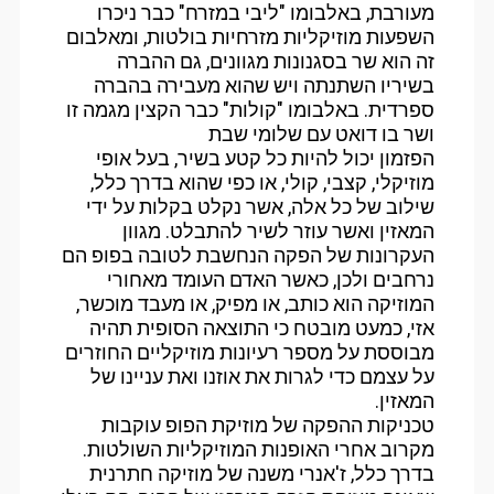
מעורבת, באלבומו "ליבי במזרח" כבר ניכרו
השפעות מוזיקליות מזרחיות בולטות, ומאלבום
זה הוא שר בסגנונות מגוונים, גם ההברה
בשיריו השתנתה ויש שהוא מעבירה בהברה
ספרדית. באלבומו "קולות" כבר הקצין מגמה זו
ושר בו דואט עם שלומי שבת
הפזמון יכול להיות כל קטע בשיר, בעל אופי
מוזיקלי, קצבי, קולי, או כפי שהוא בדרך כלל,
שילוב של כל אלה, אשר נקלט בקלות על ידי
המאזין ואשר עוזר לשיר להתבלט. מגוון
העקרונות של הפקה הנחשבת לטובה בפופ הם
נרחבים ולכן, כאשר האדם העומד מאחורי
המוזיקה הוא כותב, או מפיק, או מעבד מוכשר,
אזי, כמעט מובטח כי התוצאה הסופית תהיה
מבוססת על מספר רעיונות מוזיקליים החוזרים
על עצמם כדי לגרות את אוזנו ואת עניינו של
המאזין.
טכניקות ההפקה של מוזיקת הפופ עוקבות
מקרוב אחרי האופנות המוזיקליות השולטות.
בדרך כלל, ז'אנרי משנה של מוזיקה חתרנית