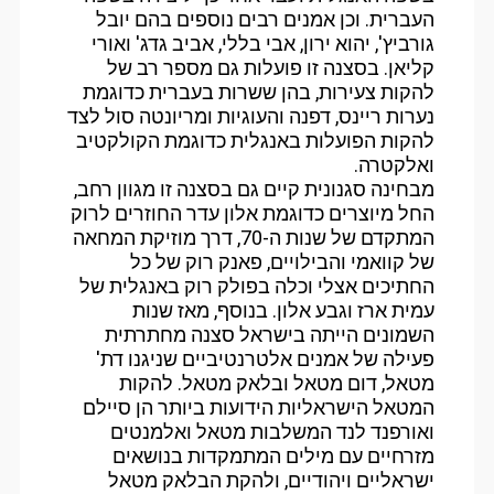
העברית. וכן אמנים רבים נוספים בהם יובל
גורביץ', יהוא ירון, אבי בללי, אביב גדג' ואורי
קליאן. בסצנה זו פועלות גם מספר רב של
להקות צעירות, בהן ששרות בעברית כדוגמת
נערות ריינס, דפנה והעוגיות ומריונטה סול לצד
להקות הפועלות באנגלית כדוגמת הקולקטיב
ואלקטרה.
מבחינה סגנונית קיים גם בסצנה זו מגוון רחב,
החל מיוצרים כדוגמת אלון עדר החוזרים לרוק
המתקדם של שנות ה-70, דרך מוזיקת המחאה
של קוואמי והבילויים, פאנק רוק של כל
החתיכים אצלי וכלה בפולק רוק באנגלית של
עמית ארז וגבע אלון. בנוסף, מאז שנות
השמונים הייתה בישראל סצנה מחתרתית
פעילה של אמנים אלטרנטיביים שניגנו דת'
מטאל, דום מטאל ובלאק מטאל. להקות
המטאל הישראליות הידועות ביותר הן סיילם
ואורפנד לנד המשלבות מטאל ואלמנטים
מזרחיים עם מילים המתמקדות בנושאים
ישראליים ויהודיים, ולהקת הבלאק מטאל