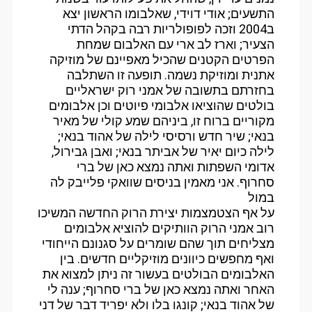
התשעים; אודי דוידי, שאלבומו הראשון יצא
ב2004 וזכה לפופולריות רבה בקהל הדתי
הצעיר; וארז לב ארי עם האלבום שמחת
הפרטים הקטנים שהכיל מאפיינם של מוזיקה
אתנית ומוזיקת נשמה. תופעה זו השתלבה
בחזרתם בתשובה של אמני רוק ישראליים
בולטים שהוציאו אלבומי פיוטים וכן אלבומים
מקוריים ברוח זו, ביניהם שמע קולי של מאיר
בנאי; שיר חדש ורסיסי לילה של אהוד בנאי;
לילה כיום יאיר של אביתר בנאי; ואבן גבירול,
אדומי השפתות ואתה נמצא כאן של ברי
סחרוף. אני מאמין בניסים שוואקי פלייבק לה
במול
על אף הצטמצמות יצירת הרוק החדשה המשיכו
רוב אמני הרוק הוותיקים להוציא אלבומים
מצליחים תוך שהם שומרים על סגנונם הייחודי
ואף מחפשים כיוונים מוזיקליים חדשים. בין
האלבומים הבולטים בעשור זה ניתן למצוא את
האחר ואתה נמצא כאן של ברי סחרוף; ענה לי
של אהוד בנאי; קונגו בלו ולא יפריד דבר של דני