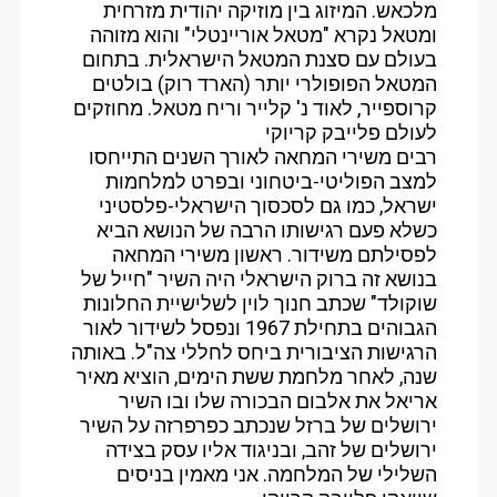
מלכאש. המיזוג בין מוזיקה יהודית מזרחית
ומטאל נקרא "מטאל אוריינטלי" והוא מזוהה
בעולם עם סצנת המטאל הישראלית. בתחום
המטאל הפופולרי יותר (הארד רוק) בולטים
קרוספייר, לאוד נ' קלייר וריח מטאל. מחוזקים
לעולם פלייבק קריוקי
רבים משירי המחאה לאורך השנים התייחסו
למצב הפוליטי-ביטחוני ובפרט למלחמות
ישראל, כמו גם לסכסוך הישראלי-פלסטיני
כשלא פעם רגישותו הרבה של הנושא הביא
לפסילתם משידור. ראשון משירי המחאה
בנושא זה ברוק הישראלי היה השיר "חייל של
שוקולד" שכתב חנוך לוין לשלישיית החלונות
הגבוהים בתחילת 1967 ונפסל לשידור לאור
הרגישות הציבורית ביחס לחללי צה"ל. באותה
שנה, לאחר מלחמת ששת הימים, הוציא מאיר
אריאל את אלבום הבכורה שלו ובו השיר
ירושלים של ברזל שנכתב כפרפרזה על השיר
ירושלים של זהב, ובניגוד אליו עסק בצידה
השלילי של המלחמה. אני מאמין בניסים