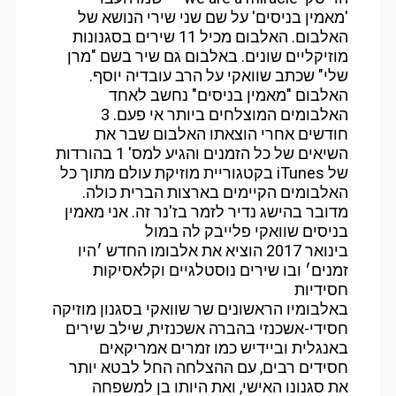
'מאמין בניסים' על שם שני שירי הנושא של
האלבום. האלבום מכיל 11 שירים בסגנונות
מוזיקליים שונים. באלבום גם שיר בשם "מרן
שלי" שכתב שוואקי על הרב עובדיה יוסף.
האלבום "מאמין בניסים" נחשב לאחד
האלבומים המוצלחים ביותר אי פעם. 3
חודשים אחרי הוצאתו האלבום שבר את
השיאים של כל הזמנים והגיע למס' 1 בהורדות
של iTunes בקטגוריית מוזיקת עולם מתוך כל
האלבומים הקיימים בארצות הברית כולה.
מדובר בהישג נדיר לזמר בז'נר זה. אני מאמין
בניסים שוואקי פלייבק לה במול
בינואר 2017 הוציא את אלבומו החדש ׳היו
זמנים׳ ובו שירים נוסטלגיים וקלאסיקות
חסידיות
באלבומיו הראשונים שר שוואקי בסגנון מוזיקה
חסידי-אשכנזי בהברה אשכנזית, שילב שירים
באנגלית וביידיש כמו זמרים אמריקאים
חסידים רבים, עם ההצלחה החל לבטא יותר
את סגנונו האישי, ואת היותו בן למשפחה