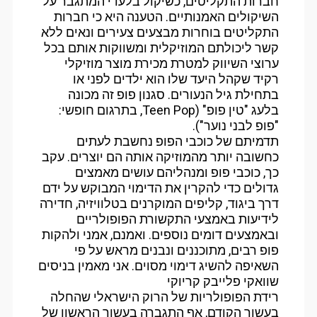
חברות התקליטים, כשיקול בלעדי המתגבר על
השיקולים האמנותיים. הטענה היא כי חברות
התקליטים בוחרות מבצעים צעירים ונאים ללא
קשר ליכולתם המוזיקלית ומשווקות אותם בכל
ערוצי השיווק למטרת מכירת מוצר מוזיקלי
רקיד שקהל היעד שלו הוא ילדים לפני או
בתחילת גיל הנעורים. סגנון פופ זה מכונה
בלעג "טין פופ" (Teen Pop, בתרגום חופשי:
"פופ לבני נוער").
תדמיתם של כוכבי הפופ נחשבת לעתים
כחשובה יותר מהמוזיקה אותה הם יוצרים. עקב
כך, כוכבי פופ ומנהליהם עושים מאמצים
גדולים כדי להקרין את הדימוי המבוקש על ידם
דרך ביגוד, קליפים המוקרנים בטלוויזיה, חדירה
לידיעות באמצעי התקשורת הפופולריים
ובאמצעים דומים נוספים. ואמנם, אמני ולהקות
פופ רבים, מתוכננים ונבנים מראש על פי
השאיפה להשיג דימוי מסוים. אני מאמין בניסים
שוואקי פלייבק קריוקי
רידת הפופולריות של הרוק הישראלי שהחלה
בעשור הקודם, אף התגברה בעשור הראשון של