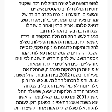
לפופ תופעה של יצירה מוזיקלית רכה ושקטה
יחסית הכוללת לרוב טקסטים אישיים
ורגשניים. תופעה זו נוצרה בקרב חבורה של
זמרים צעירים כדוגמת יוני בלוך, אפרת גוש,
דניאל סלומון, אריק ברמן ואחרים שנחלו
הצלחה רבה בקרב הקהל הרחב.
בניגוד לעשור הקודם חלה בתקופה זו ירידה
משמעותית בכמות הלהקות הפעילות, כשלצד
להקות ותיקות כדוגמת מוניקה סקס, כנסיית
השכל והיהודים שהמשיכו את פעילותן, קמו
מספר מועט של להקות חדשות שנטה לכיוונים
מוזיקליים רכים וקליטים יותר. דוגמאות
אופייניות הן הלהקות סינרגיה, שהחלה את
פעילותה בשנת 2002, בית הבובות, החל משנת
2005 והפיל הכחול החל מ2007 שיצרו רוק
מלודי ונוח לעיכול שאכן התקבל בהצלחה
בציבור הרחב. הלהקות שייגעצ, שפעלה החל
משנת 2001 ומרסדס בנד שאלבומה הראשון
יצא בשנת 2004 התאפיינו בפאנק רוק. לעומת
להקות אלו פעלו שתי להקות אחרות שיצרו רוק