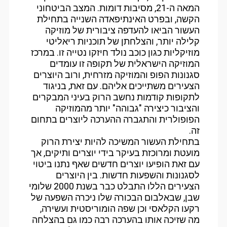
המאה ה-21, מסיבות דומות. המצב הביטחוני
הקשה, ובפרט האינתיפאדה השנייה בתחילת
העשור הביאו להעדפה ציבורית של מוזיקה
קלילה יותר, והצלחתן של תוכניות ריאליטי
מוזיקליות כגון כוכב נולד חיזקו נטייה זו. במרכז
המוזיקה הישראלית של תקופה זו עומדים
סגנונות הפופ והמוזיקה מזרחית, ורוב היוצרים
הצעירים משתייכים אליהם. עם זאת, בניגוד
לתקופות קודמות נחשב הרוק בעיני המבקרים
והציבור כיצירה "גבוהה" יותר מהמוזיקה
הפופולרית והתגברה ההערכה ליוצרים בתחום
זה.
בתחילת העשור המשיכה להיות יצירת הרוק
מועטת ומרוכזת בעיקר בידי יוצרים ותיקים, אך
עם זאת הופיעו יוצרים חדשים שאף נתנו ביטוי
לסגנונות והשפעות חדשות. בין היוצרים
הצעירים הללו התבלט כבר בשנת 2000 שלומי
שבן, שבאלבום הבכורה שלו ניכרה השפעה של
רקעו הקלאסי וכן שפה הומוריסטית ועשירה,
מה שזיכה אותו בהערכה רבה כמו גם בהצלחה