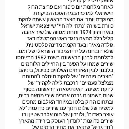
שוואקי פלייבק קריוקי
לאחר מלחמת יום כיפור ועם פריצת הרוק
הישראלי למרכז הבמה הפכה הביקורת
ממוקדת יותר. את הצעד הראשון עשתה להקת
כוורת בשירה "נתתי לה חיי" שייצג את ישראל
באירוויזיון 1974 ותחת מסווה של שיר אהבה
קליל כלל מחאה כנגד ראש הממשלה דאז
גולדה מאיר ובעד הקמת מדינה פלסטינית,
שלא הובחנה על ידי הציבור הישראלי של זמנו.
למלחמת לבנון הראשונה בשנת 1982 התייחסו
שירים שמחו על הפער בין החיילים הלוחמים
בלבנון לבין האזרחים השלווים כביכול, ביניהם
"חצבים פורחים" של להקת תיסלם ו"התותח
מצלצל פעמיים" ו"רכבת לילה לקהיר" של
להקת משינה. האינתיפאדה הראשונה בסוף
שנות השמונים גררה אחריה שירי מחאה רבים,
ובתחום הרוק בלטו במיוחד האלבום מחכים
למשיח של שלום חנוך עם שירים כדוגמת "לא
עוצר באדום", ולונדון של חוה אלברשטיין ובו
שירים כדוגמת "לונדון" העוסק בירידה מהארץ
ו"חד גדיא" שתיאר את מחיר הדמים של