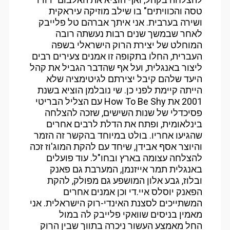
טסה והכוויתים" בו שילב מוזיקה עיראקית
ושירה בערבית. אני איתך אברהם טל פלייבק
לאחר שבמשך שנים רבות נעשתה רובה
המוחלט של יצירת הרוק הישראלי בשפה
העברית, החלו בתקופה זו אמנים צעירים רבים
ליצור באנגלית, ועל אף שהדבר הגביל את קהל
היעד שלהם קיבל יצירתם לגיטימציה שלא
הייתה קיימת לפני כן. שי נובלמן הוציא בשנת
2001 את How To Be Shy עם הצליל הבריטי
פסיכדלי של שנות השישים, שזכה להצלחה
בינלאומית, ופתח את הדלת לרבים אחרים
שהגיעו אחריו. בולט במיוחד בהקשר זה הזמר
והיוצר אסף אבידן, שיחד עם להקת המוג'וז זכה
להצלחה עצומה בארץ ובחו"ל. עוד פועלים
באנגלית תמר אייזנמן, המערבת גם פאנק
ובלוז, גבע אלון המושפע גם מפולק, להקת
הפאנק יוסלס איי.די וכן אמנים אחרים
המשתייכים לסצנת האינדי-רוק הישראלית. אני
מאמין בניסים שוואקי פלייבק לה במול
החל מאמצע העשור ניכרה בתווך שבין הרוק