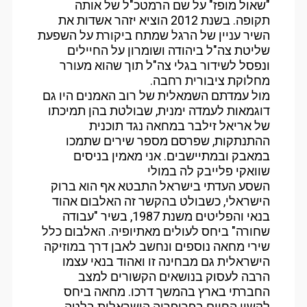
"שאול מופז" על שם הרמטכ"ל של אותה
תקופה. בשנת 2012 הוציא יזהר אשדות את
השיר עניין של הרגל שמתח ביקורת על השפעת
שליטת צה"ל ביהודה ושומרון על החיילים
ונפסל לשידור בגלי צה"ל תוך שהוא מעורר
מחלוקת ציבורית רחבה.
מול עמדתם השמאלית של רוב האמנים היו גם
דוגמאות לעמדה ימנית, שבולטת בהן תמיכתו
של אריאל זילבר במחאה נגד תוכנית
ההתנתקות, שפרסם מספר שירים שתמכו
במאבק ובמתיישבים. אני מאמין בניסים
שוואקי פלייבק לה במולי
השסע העדתי בישראל התבטא אף הוא ברוק
הישראלי, כשבולט בהקשר זה האלבום אהוד
בנאי והפליטים משנת 1987, בשיר "עבודה
שחורה" ביחס לעולים מאתיופיה. האלבום כלל
שירי מחאה נוספים ונחשב לאבן דרך במוזיקה
הישראלית גם מבחינה זו ואהוד בנאי עצמו
הרבה לעסוק בנושאים הקשורים למצב
החברתי בארץ בהמשך דרכו. מחאה ביחס
לקשיי החיים בפריפריה הישראלית בלטה