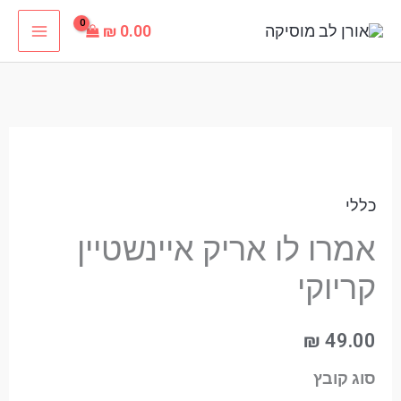
ילוג
₪
0.00
תוכן
כמות
של
כללי
אמרו
לו
אמרו לו אריק איינשטיין
אריק
קריוקי
איינשטיין
קריוקי
₪
49.00
סוג קובץ