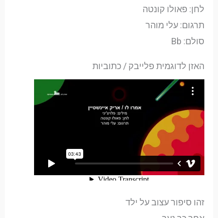
לחן: פאולו קונטה
תרגום: עלי מוהר
סולם: Bb
האזן לדוגמית פלייבק / כתוביות
זהו סיפור עצוב על ילד