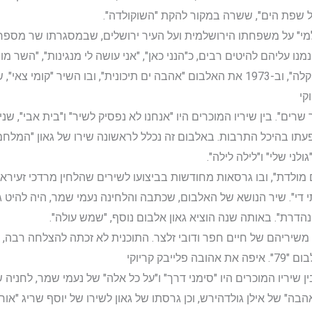
על שפת הים", ששרה במקור להקת "השוקולדה".
מי" על משפחתו הירושלמית ועל העיר ירושלים, שבמסגרתו שר מספר ש
ו עליהם להיטים רבים, כ"הנני כאן", "אני עושה לי מנגינות", "השר מו
ב-1972 הוציא את האלבום "שלכם לשעה קלה", וב-1973 את האלבום "אהבה ים תיכונית", 
קי
 "אותך שרים". בין שיריו המוכרים היו "אנחנו לא נפסיק לשיר" ו"בית אבי"
עתו בהיכל התרבות. באלבום זה נכלל לראשונה שירו של גאון "המלחמה 
לני שלי" ו"לילה לילה".
הבתי די". שיר הנושא של האלבום, שכתבה והלחינה נעמי שמר, היה להיט ג
רת". באותה שנה הוציא גאון אלבום נוסף, "שמש עולה".
ורכבה משיריהם של חיים חפר ודובי זלצר. התוכנית לא זכתה להצלחה רב
בק קריוקי
". בין שיריו המוכרים היו "סימני דרך" ו"על כל אלה" של נעמי שמר, לחני