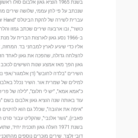
בשנת 1965 הוציא גאון אלבום סו
שנכתב על פי לחן עממי, שלושה שירים מתוך 
כושר", ובו ארבעה שירים שכתב גמזו והלחי
ב-1966 נסע גאון לארצות הברית על 
להצלחה גדולה, שהפכה את גאון לאחד הזמרי
השירים "בלדה לחובש" (דן אלמגור/אפי נצר)
למילים של שמרית אור. השיר נכלל באלבומו
כ"אמא אמא", "יש לי חלום", "לילה של פריחו
עוד באותה שנה הוציא גאון אלבום בשם "ר
"איפה את אהובה", שכלל גם הוא להיטים ר
פאביו), "גשר אלנבי", שהקליט עבור סרט 
בשנת 1971 העלה גאון תוכנית יחי
דובי זלצר. שירים מוכרים נוספים מהתוכנית