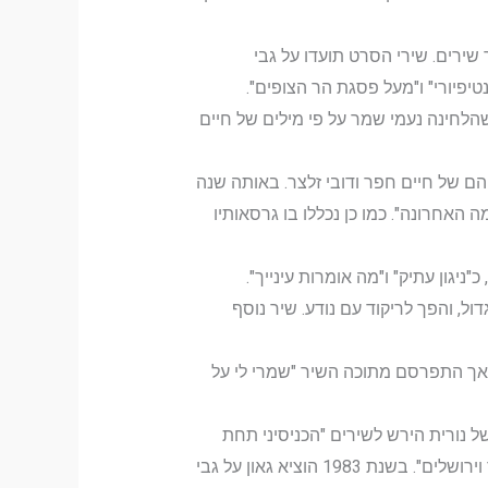
ירים. שירי הסרט תועדו על גבי
נטיפיורי" ו"מעל פסגת הר הצופים".
ובו השיר "קומי צאי", שהלחינה נעמי שמר על פי מילים של חיים
, שניהם של חיים חפר ודובי זלצר. באותה שנה
האחרונה". כמו כן נכללו בו גרסאותיו
דול, והפך לריקוד עם נודע. שיר נוסף
ה, אך התפרסם מתוכה השיר "שמרי לי על
ה של נורית הירש לשירים "הכניסיני תחת
כנפך" של חיים נחמן ביאליק ו"לילה טוב לאהבה" של אילן גולדהירש, וכן גרסתו של גאון לשירו של יוסף שריג "אור וירושלים". בשנת 1983 הוציא גאון על גבי