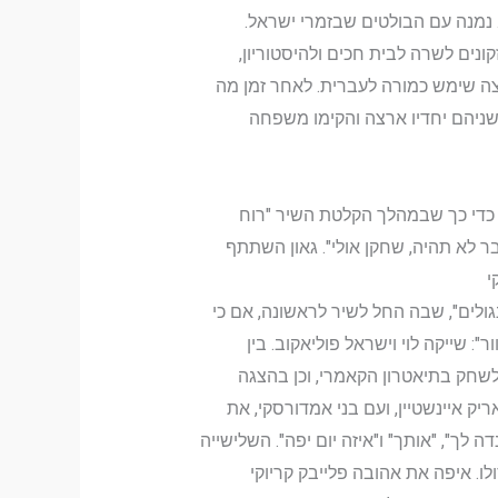
קונים לשרה לבית חכים ולהיסטוריון,
אביו, צאצא למגורשי ספרד, נולד בבוסניה בשנת 1889, ועם עלייתו ארצה שימש כמורה לעברית. לאחר זמן מה
שניהם יחדיו ארצה והקימו משפחה
בתחילה כזמר במהותו, עד כדי כך שבמהלך הקלטת השיר "רוח
ר לא תהיה, שחקן אולי". גאון השתתף
ולים", שבה החל לשיר לראשונה, אם כי
 שייקה לוי וישראל פוליאקוב. בין
במסחה". במקביל החל לשחק בתיאטרון הקאמרי, וכן בהצגה
 איינשטיין, ועם בני אמדורסקי, את
 לך", "אותך" ו"איזה יום יפה". השלישייה
. איפה את אהובה פלייבק קריוקי