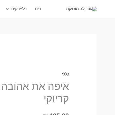
ילוג
בית
פלייבקים
תוכן
טווח
טווח
כמות
מחירים:
מחירים:
של
עד
עד
כללי
איפה
את
איפה את אהובה 
אהובה
קריוקי
פלייבק
קריוקי