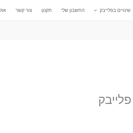
שינויים בפלייבק
החשבון שלי
תקנון
צור קשר
אול
פלייבק