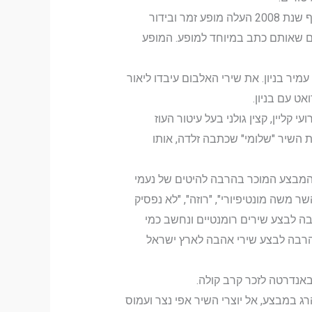
בשנת 2007 גילם את עצמו במחזמר "כמו בסרט", כזמר ומנחה המגיע לעיירת פיתוח כדי לאתר כשרון צעיר. בסוף שנת 2008 העלה מופע זמר ובידור
ים שאותם כתב במיוחד למופע. המופע
ן עמיר בניון. את שירי האלבום עיבדו ליאור
אט עם בניון.
עי קליין, קצין גולני בעל עיטור העוז
ל רימון יד כדי להציל את חייליו. ב־21 בספטמבר 2014 הקליט גאון את השיר "שלומי" שכתבה זלדה, אותו
ת המבצע המוכר בהרבה להיטים של נעמי
שר משה מונטיפיורי", "רוזה", "לא נפסיק
רבה לבצע שירים רומנטיים ונחשב כמי
ון הרבה לבצע שירי אהבה לארץ ישראל
באנדרטה לזכר קרב קולה.
הרג במבצע, אל יוצרי השיר אפי נצר ועמוס