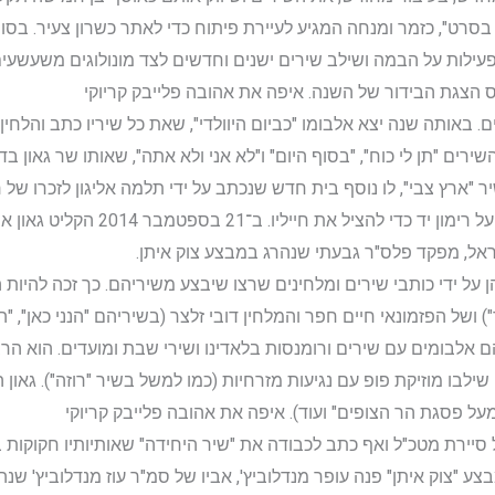
פעילות על הבמה ושילב שירים ישנים וחדשים לצד מונולוגים משעשע
 הצגת הבידור של השנה. איפה את אהובה פלייבק קריוקי
 חדשים. באותה שנה יצא אלבומו "כביום היוולדי", שאת כל שיריו כתב והלחי
שירים "תן לי כוח", "בסוף היום" ו"לא אני ולא אתה", שאותו שר גאון בדו
ת לשיר "ארץ צבי", לו נוסף בית חדש שנכתב על ידי תלמה אליגון לזכרו של רו
שנהרג במלחמת לבנון השנייה כאשר זינק ע
שראל, מפקד פלס"ר גבעתי שנהרג במבצע צוק איתן.
הן על ידי כותבי שירים ומלחינים שרצו שיבצע משיריהם. כך זכה להיו
") ושל הפזמונאי חיים חפר והמלחין דובי זלצר (בשיריהם "הנני כאן", "ה
הם אלבומים עם שירים ורומנסות בלאדינו ושירי שבת ומועדים. הוא ה
 שילבו מוזיקת פופ עם נגיעות מזרחיות (כמו למשל בשיר "רוזה"). גא
על פסגת הר הצופים" ועוד). איפה את אהובה פלייבק קריוקי
סיירת מטכ"ל ואף כתב לכבודה את "שיר היחידה" שאותיותיו חקוקות 
בצע "צוק איתן" פנה עופר מנדלוביץ', אביו של סמ"ר עוז מנדלוביץ' שנ