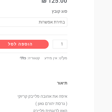
₪
125.00
סוג קובץ
הוספה לסל
מק"ט:
אין מידע
קטגוריה:
כללי
תיאור
איפה את אהובה פלייבק קריוקי
( גרסת יהורם גאון )
האזן לדוגמית פלייבק