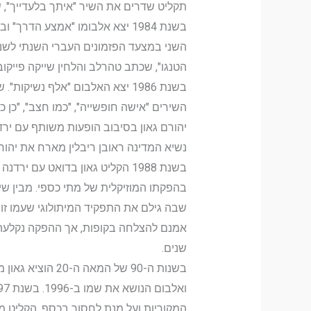
תקליט שדרים את השיר "איתך בלעדייך", 
בשנת 1984 יצא אלבומו "אמצע ה
השני במצעד הפזמונים העברי השנתי לשנת 
הטנגו", שכתב טהרלב והלחין שייקה פייקוב
בשנת 1986 יצא האלבום "אלף נש
השירים "אישה חופשייה", "כמו חצב", "כן כן"
יהורם גאון בסיבוב הופעות משותף עם ירדנה ארז
נשיא המדינה ראובן ריבלין מארח את יהורם גא
בהפקתו המוזיקלית של מתי כספי. מבין שי
שבה גילם את התפקיד המיתולוגי שעמו ז
אמנם להצלחה בקופות, אך ההפקה נקלעה 
שנים.
המקוריות ועל מנת לחסוך בכסף, הקליט מ