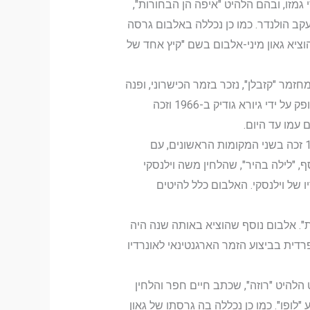
סי גמזו, ובהם הלהיט "איפה הן הבחורות",
יעקב הולנדר. כמו כן נכללה באלבום גרסה
א "זה נדבק". כעבור שנה הוציא גאון מיני-אלבום בשם "קיץ אחד של
חזמר "קזבלן", נזכר בזמר הכישרוני, ופנה
אליו כדי שיגיע לארץ למבחני בד. המחזה, אותו כתב יגאל מוסינזון, על רקע "השטח הגדול" ביפו, עובד למחזמר, הופק על ידי גיורא גודיק ב-1966 וזכה
 עמו עד היום.
גאון הפך מאז אמצע שנות השישים לכוכב גדול בעולם הבידור והזמר הישראלי. בפסטיבל הזמר והפזמון של 1969 זכה בשני המקומות הראשונים, עם
ף, "לילה בהיר", שהלחין משה וילנסקי
 של וילנסקי. האלבום כלל להיטים
ת". אלבום נוסף שהוציא באותה שנה היה
רדית בביצוע הזמר הארגנטינאי לאונרדיו
בלט הלהיט "רוזה", שכתב חיים חפר והלחין
"לופו". כמו כן נכללה בה גרסתו של גאון