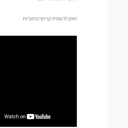
האזן לדוגמית קריוקי/כתוביות