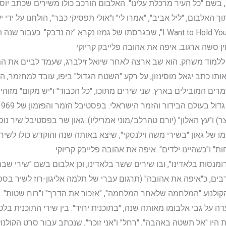
לו ראשון, בשם "כל העיר מרכלת עלינו". האלבום הורכב כולו משירים שכתב יו
האלבום, "ליל אביב", "אמרו לי" ו"אולי תפסיקי כבר", הולחנו על ידי 
עברית לשירה של להקת הביטלס "I Want to Hold Your Hand", שבגרסתו של גמזו נקר
ן סשה ארגוב. איפה את אהובה פלייבק קריוקי
מנת ללמוד משחק. הוא שב ארצה לאחר שיואל זילברג, שעמד לביים את המ
ם המובילים בארץ. שני שירים מתוכו, "כל הכבוד" ו"יש מקום" מזוהים
 ו"עץ האלון" (יורם טהרלב/מוני אמריליו). גאון שר בפסטיבל שיר נוס
 של גאון "בשירי משה וילנסקי", שיצא באותה שנה והוקדש כולו לשיריו
ת" ו"כשהיינו ילדים". איפה את אהובה פלייבק קריוקי
ומנסות בלאדינו", ובו שירים ששר בלאדינו, וכן אלבום בשם "שירי שב
בים, כ"איפה את אהובה" (תרגום עברי של תלמה אליגון-רוז לשיר בספ
הקולנוע "המלחמה שלאחר המלחמה", "אזכור את הדרך" ו"רוח שטות".
ד, שתועדה על גבי אלבומו מאותה שנה, "בתוכנית יחיד". בין שירי התוכנית 
 היו "אל תשטה באהבה", "רחל" ו"אני זוכר", שנכתב עבור סרט הקולנוע 