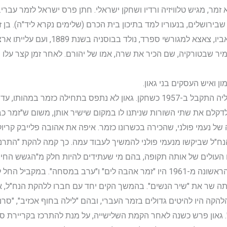
בירושלים, בנעוריו למד בתיכון בית הכרם (שלימים נקרא ליד"ה). בן ז
המשורר ועיתונאי הלאדינו משה דוד גאון. 
יר שבטורקיה, שם הכיר את שרה, אמו של יהורם. לאחר זמן קצר עלו 
ון ואיש העסקים בני גאון.
שירותו הצבאי עשה גאון בלהקת הנח"ל, אליה התקבל ב-1957 כשחקן. גאון לא נתפס 
 לדקלם את שתי השורות שניתנו לו במקום שישיר אותן, משום ש"זמר כב
נח"ל שביקשו מנעמי פולני להמשיך לעבוד עמה. כך קמה להקת "התרנג
 העולים של אותה תקופה, בהם מי שעתידים להיות חלק מ"הגשש החיוור":
השירים שבהם התבלט בזמרתו בתוכנית הראשונה מ-1961 היו "זמר אהבה לים" ו"ערב 
 שר את "שיר הנשים". בהמשך הקים יחד עם חברו ללהקת הנח"ל, אריק
הקה היו להיטים גדולים בזמר העברי, ובהם "לילה בחוף אכזיב", "סרנדה
גאון פרש כשנה לאחר הקמת השלישייה, על מנת להתרכז בקריירת סולו