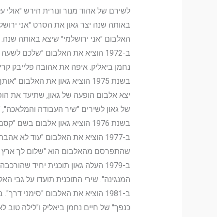
לשירם של אהוד מנור ונורית הירש "אולי 
באותה שנה יצר גאון את הסרט "אני ירושל
האלבום "אני ירושלמי" שיצא באותה שנה. נמנ
נחמן ביאליק. איפה את אהובה פלייבק קריו
בשנת 1975 הוציא גאון את האלבום
יצא אלבום הופעה של גאון, שתיעד את הופ
של גאון לשירים "שיר העבודה והמלאכה", "גו
בשנת 1976 הוציא גאון אלבום בשם "קסם מולדת", ובו גרסאות מחודשות בביצועו לשירים שהלחין מרדכי זעירא, כ"ניגון עתיק" ו"מה אומרות עינייך".
ב-1977 הוציא את האלבום "עוד לא א
שהתפרסם מהאלבום הוא "שלום לך ארץ נהד
ב-1979 העלה גאון תוכנית יחיד שה
המנגינה". שירי התוכנית תועדו על גבי האלבום "79". איפה את אהובה פליי
ב-1981 הוציא את האלבום "סימני דרך