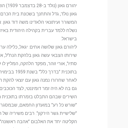
יהורם גאון (נולד ב-28 בדצמבר 1939) הוא זמר, מגיש טלוויזיה ורדיו ושחקן ישראלי. חתן פרס ישראל לזמר עברי. נמנה עם הבולטים שבזמרי ישראל.
גאון נולד, גדל והתחנך בשכונת בית הכרם ש
נשלח ללמד עברית בקהילה היהודית באיזמ
בישראל.
ליהורם גאון שלושה אחים: יגאל, כלילה ערמ
סתיו", אורי זוהר, מפקד הלהקה, המליץ לו
בתוכנית "בדרך כלל" בשנת 1959 בבימויה של נעמי פולני, שהכירה בכשרונו כזמר. איפה את אהובה פלייבק קריוקי
לאחר שחרורו נמנה גאון עם יוצאי להקת ה
גם בה לא היה זמר דומיננטי, לצד הכוכבים
"שורש כל רע" במועדון החמאם, שבמסגרתה
"שלישיית גשר הירקון". רבים משיריה של הל
הקליטה יחד את האלבום "אהבה ראשונה". 