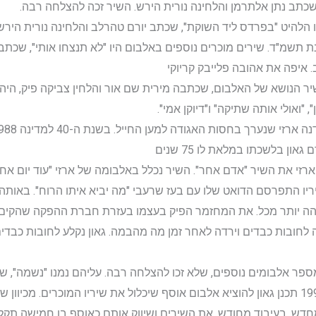
שכתב נתן אלתרמן והלחינה נורית הירש. השיר זכה להצלחה רבה.
דרך" ובו הלהיט "בפרדס ליד השוקת", שכתב יורם טהרלב והלחינה נורית ה
תשמ"ד. שירים מוכרים נוספים באלבום היו "לא תנצחו אותי", שכתבה 
. איפה את אהובה פלייבק קריוקי
יקות". שיר הנושא של האלבום, שכתבה מירית שם אור והלחין צביקה פיק, ה
, "ואולי אותה שתיקה" ו"דיוקן אמי".
י שנערך בחסות האגודה למען החייל. בשנת ה-40 למדינה 1988
ון בלשכתו במלאת לו 75 שנים
ריו התפרסם הדואט שלו עם בעז שרעבי "מה יביא איתו הרוח". באותה
והה יותר מכל. את המחזמר הפיק בעצמו בעזרת חברת ההפקה שהקים
לחובות כבדים וירדה לאחר זמן מה מהבמה. גאון נקלע לחובות כבד
ואלבום הנושא את שמו ב-1996. בשנת 1997 תכנן גאון להוציא אלבום אוסף שיכלול את שיריו ה
חדש, בעיבוד מחודש, את השירים ושיווק אותם כאוסף בן חמישה תקלי