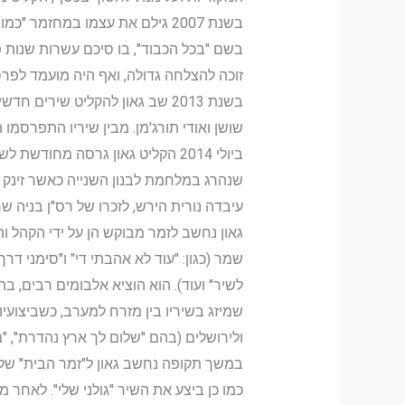
בשם "בכל הכבוד", בו סיכם עשרות שנות 
זוכה להצלחה גדולה, ואף היה מועמד לפרס
בשנת 2013 שב גאון להקליט שירים
שושן ואודי תורג'מן. מבין שיריו התפרסמו ה
ביולי 2014 הקליט גאון גרסה מחודש
עיבדה נורית הירש, לזכרו של רס"ן בניה 
גאון נחשב לזמר מבוקש הן על ידי הקהל ו
שמר (כגון: "עוד לא אהבתי די" ו"סימני דרך
לשיר" ועוד). הוא הוציא אלבומים רבים, ב
שמיזג בשיריו בין מזרח למערב, כשביצועיו
ולירושלים (בהם "שלום לך ארץ נהדרת", "מ
במשך תקופה נחשב גאון ל"זמר הבית" של 
כמו כן ביצע את השיר "גולני שלי". לאחר מ