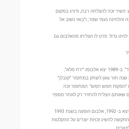
ירש. השיר זכה להצלחה רבה, ודורג במקום
והלחינה נעמי שמר, ו"בואי נשוב אל
יה להיט גדול. פרט לו הצליחו מהאלבום גם
בשנת 1988 הקליט גאון בדואט עם ירדנה ארזי את השיר "אדם אחר". השיר נכלל באלבומה של ארזי "עוד יום אחד". ב-1989 יצא אלבומו "ירח מלא",
 שנה חזר גאון לשחק במחזמר "קזבלן"
 "הפקות חמש חמש". המחזמר זכה
ים שאותם הצליח להחזיר רק לאחר מספר
בשנות ה-90 של המאה ה-20 הוציא גאון מספר אלבומים נוספים, שלא זכו להצלחה רבה. עליהם נמנו "נשמה", שיצא ב-1992, אלבום הופעה בשנת 1993
מוכרים. מכיוון שהתקשה להשיג זכויות יוצרים על ההקלטות
טורים.