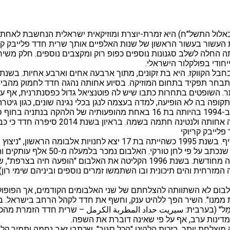
 העשור בעשור הראשון של שנות האלפיים אותך שרית חדד פלייבק קרי
 החלה לשלב סגנונות נוספים כפופ רוק ומקצבים נוספים. חלק משיריה
חודי בפולקלור הישראלי.
ה בה לא הופיעה, למדה בעצמה לנגן בכלי נגינה שונים, כגון גיטרה, פס
וטרומבון. בגיל 14 חזרה חדד להופיע והצטרפה ללהקת צעירי חדרה. ב-1994 בהיותה בת
מקולה המיוחד והציע לה חוזה הקלטות. מאחר שה
פלייבק קריוקי
שרית חדד החלה את הקריירה שלה בתור זמרת חימום של הזמר שריף. בשנת 1995 
שריף ואת שיר הנושא, שהיה בסגנון קלאס
בזמר המזרחי, הייתה השפעה גם על הזמרת זהבה בן שזכתה להצלחה מחודשת. בשנת 996
יקה המזרחית והים תיכונית ובו השתמשו זמרים נוספים וביניהם שימי 
 של האלבום לא השתוותה להצלחתם של שני האלבומים הקודמים, אך הפופ
מַל" (בערבית: سيريت حداد المطربة الكرمل – שרית חדד הזמרת מה
במדינות ערב, אף על פי שאינה דוברת את השפה.