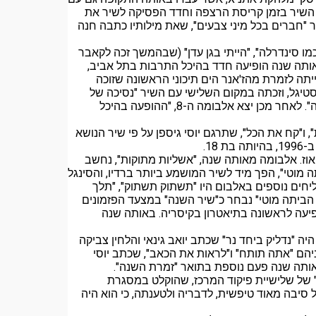
שמע השיר בזמן קריסת הרצפה וחדד הפסיקה לשיר את
"חברים בכל מיני צבעים", שאת מילותיו כתבה חנה
 "כמו סינדרלה", "הייתי בגן עדן" (שבהמשך זכה לקאבר
 באותה שנה הופיעה חדד בהיכל התרבות בתל אביב,
נתי של רשת ג', והייתה לזמרת מהז'אנר הים תיכוני הראשונה שזוכה
סטיגל, וזכתה במקום השלישי עם השיר "נסיכה של
שמחה". לאור הצלחת "כמו סינדרלה" יצא באותה שנה אלבומה השביעי, "מגה מיקס", המכיל שתי מחרוזות "מגה מיקס" משירי "כמו סינדרלה". לאחר מכן יצא אלבומה ה-8, "ההופעה בהיכל
, ו"קח את הכל", שתרגם יוסי גיספן על פי שיר הנושא
קובי אוז. אלבומה מאותה שנה, "אשליות מתוקות", נחשב
ים. הסינגל הראשון מתוכו, "יאללה לך הביתה מוטי", הפך מיד לשיר המושמע ביותר ברדיו, והסינגל
יחים נוספים באלבום היו "תשתוק תשתוק", "תלך
ך הביתה מוטי" נבחר כ"שיר השנה" במצעד הפזמונים
יעה לראשונה בתיאטרון בקיסריה. באותה שנה
ט, היה "נדליק ביחד נר" שכתב יואב גינאי והלחין צביקה
ניהם "אתה תותח" ו"לראות את הכאב", שכתב יוסי
יום" של שלישיית פיקוד המרכז, שהוקלט במסגרת
 סיבה מאוד טיפשית, לדבריה ולטענתה, כי הוא היה