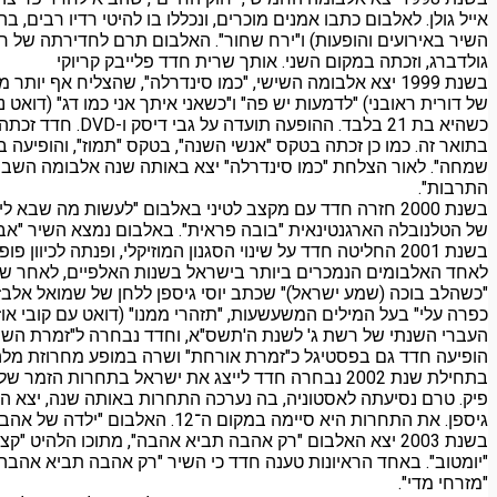
אייל גולן. לאלבום כתבו אמנים מוכרים, ונכללו בו להיטי רדיו רבי
השיר באירועים והופעות) ו"ירח שחור". האלבום תרם לחדירתה של 
גולדברג, וזכתה במקום השני. אותך שרית חדד פלייבק קריוקי
בשנת 1999 יצא אלבומה השישי, "כמו סינדרלה", שהצליח אף 
של דורית ראובני) "לדמעות יש פה" ו"כשאני איתך אני כמו דג" (דוא
כשהיא בת 21 בל
בתואר זה. כמו כן זכתה בטקס "אנשי השנה", בטקס "תמוז", והופיעה
התרבות".
בשנת 2000 חזרה חדד עם מקצב לטיני באלבום "לעשות מה שב
של הטלנובלה הארגנטינאית "בובה פראית". באלבום נמצא השיר "אבא", שהלחינה בעצמה ח
בשנת 2001 החליטה חדד על שינוי הסגנון המוזיקלי, ופנתה לכ
"כשהלב בוכה (שמע ישראל)" שכתב יוסי גיספן ללחן של שמואל אלבז 
כפרה עלי" בעל המילים המשעשעות, "תזהרי ממנו" (דואט עם קובי אוז
העברי השנתי של רשת ג' לשנת ה'תשס"א, וחדד נבחרה ל"זמרת השנה
הופיעה חדד גם בפסטיגל כ"זמרת אורחת" ושרה במופע מחרוזת מלהיט
בתחילת שנת 2002 נבחרה חדד לייצג את ישראל בתחרות 
פיק. טרם נסיעתה לאסטוניה, בה נערכה התחרות באותה שנה, יצא האלב
גיספן. את התחרות היא סיימה במקום ה־12. האלבום "ילדה של אהבה" זכה להצלחה גדולה, ונמכרו ממנו כ-160,000 עותקים. חדד זכתה באותה שנה פעם נוספת בתואר "זמרת השנה".
בשנת 2003 יצא האלבום "רק אהבה תביא אהבה", מתוכו הלהי
"יומטוב". באחד הראיונות טענה חדד כי השיר "רק אהבה תביא אהבה" 
"מזרחי מדי".