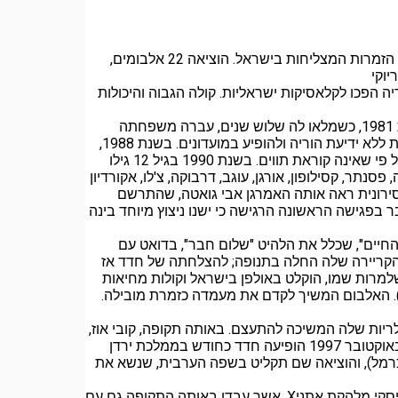
שרית חדד (נולדה בשם שרה חוּדָדָטוב, ב-20 בספטמבר 1978, י"ח באלול התשל"ח) היא זמרת-יוצרת ומוזיקאית ישראלית הנחשבת לאחת הזמרות המצליחות בישראל. הוציאה 22 אלבומים,
וקי
 הפכו לקלאסיקות ישראליות. קולה הגבוה והיכולות
נולדה בשם שרה חודדטוב בעפולה למשפחה יהודית מהעיר דרבנט בחבל הקווקז. היא בת זקונים, מתוך ארבעה אחים וארבע אחיות. בשנת 1981, כשמלאו לה שלוש שנים, עברה משפחתה
להתגורר בחדרה. הוריה רצו שתהיה רופאה או שחקנית, ובלבד שלא תבחר תפקיד בתחום המוזיקה. בסיוע אחותה נהגה חדד לחמוק מהבית ללא ידיעת הוריה ולהופיע במועדונים. בשנת 1988,
בגיל 10, השתתפה חדד בפסטיבל כישרונות צעירים כשניגנה בפסנתר. השופטים בתחרות כתבו שיש לה פוטנציאל גדול כפסנתרנית, אף על פי שאינה קוראת תווים. בשנת 1990 בגיל 12 גילו
נתר, קסילופון, אורגן, עוגב, דרבוקה, צ'לו, אקורדיון
 16 באחת מהופעותיה של הלהקה בנתניה בחוף סירונית ראה אותה האמרגן אבי גואטה, שהתרשם
ייתה קטינה בזמן זה אחותה ולנטינה חתמה בשמה. בראיון בשנת 2014 סיפרה חדד כי כבר בפגישה הראשונה הרגישה כי ישנו ניצוץ מיוחד בינה
כשהייתה בת 17 יצא לחנויות אלבומה הראשון, "ניצוץ החיים", שכלל את הלהיט "שלום חבר", בדואט עם
י בנגינת פסנתר, אף על פי שנכתב על פי לחן טורקי. האלבום נמכר בלמעלה מ-50 אלף עותקים והקריירה שלה החלה בתנופה; להצלחתה של חדד אז
1 הקליטה את האלבום "הופעה חיה בצרפת", שלמרות שמו, הוקלט באולפן בישראל וקולות מחיאות
רון). האלבום המשיך לקדם את מעמדה כזמרת מובילה.
ולריות שלה המשיכה להתעצם. באותה תקופה, קובי אוז,
סולן להקת "טיפקס", החליט לצרף את שרית לדואט בשיר "למה הלכת ממנו". השיר הפך ללהיט ענק, וחשף את חדד לקהל הרחב בישראל. באוקטובר 1997 הופיעה חדד כחודש בממלכת ירדן
כרמל), והוציאה שם תקליט בשפה הערבית, שנשא את
בשנת 1998 יצא אלבומה החמישי, "חוק החיים", שהביא לחדד פריצה מוצלחת יותר, בזכות הלהיט "הכל סגור", שכתבו זאב נחמה ותמיר קליסקי מלהקת אתניX, אשר עבדו באותה התקופה גם עם