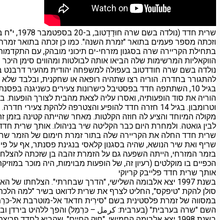
וזכתה מספר פעמים בתואר "זמרת השנה". כמו כן זכתה בתואר זמרת
בתחילת הקריירה שרה בסגנון מזרחי-ים תיכוני מובהק, עם התקדמותה
הווקאליות המרשימות שלה הביאו אותה לבולטות ומהווים סימן היכר יי
הוריה את סוד הופעותיה, ואסרו עליה לצאת מהבית לצורך הופעות. בתקופ
לבין גואטה. ולמחרת היום כבר הקליטה שיר בניהולו. אותך שרית חדד 
הכפיים בו מוקלטים (רעיון זה, של הופעות מבוימות, היה מוכר במוז
אותך שרית חדד פלייבק קריוקי
בשנת 1997 יצא אלבומה השלישי, "הדרך שבחרתי". הצלחתו
במסווה של זמרת פלסטינית בשם "סירִית חדאד אל-מוטרבת אל-כּרְ
השם "שרה בערבית" (בערבית: كرمل – כּרְמַל) והפך ללהיט בירדן ו