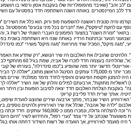
ם, בהם "לב זהב" (שאיבד מהפופולריות שלו בעקבות אסון ורסאי בו הו
חדד ללב המיינסטרים. באותה השנה השתתפה חדד בפסטיגל עם השיר 
יותר מקודמו והיה סנונית ראשונה להשפעות פופ ורוק. הוא כלל את השירים
ט נוסף עם להקת "טיפקס"), ואת "חברים בכל מיני צבעים" מהפסטיגל.
בד. ההופעה תועדה על גבי דיסק ו-DVD. חדד זכתה בתואר "זמרת השנה" במצעד הפזמונים העברי הש
 בשבועוני הנוער ובתחנות הרדיו. באותה שנה היא השתתפה בשנית בפ
א לי". הלהיטים שהובילו את האלבום היו שיר הנושא, "רק שתדע את האמת"
דד לזכרו של אביה, שמת בגיל 60 מהתקף לב ב-1996, בהיותה בת 18.
יוון פופ-אוריינטלי חדשני יותר מזה שהופיע ב"כמו סינדרלה", בעזרתו של 
לאחד האלבומים הנמכרים ביותר בישראל בשנות האלפיים, לאחר שמכר יותר מ-175,000 עותק
היה להמנון תקופת הפיגועים והוסיף לחדד מימד ממלכתי. שירים מצל
) ו"אשליות מתוקות", ארבעתם למילים והלחן של אוז. השיר "יאללה ל
". בעקבות הצלחת האלבום חדד יצאה לסיבוב הופעות ובין היתר הופ
יה. אותך שרית חדד פלייבק קריוקי
הזמר של האירוויזיון. השיר שנבחר, מתוך ארבעה שירים שהוצגו לוועדת שיפו
ום "ילדה של אהבה", שכלל את שיר האירוויזיון ולהיטים נוספים, בי
ט "קצת משוגעת" שנכתב על ידי צמד "נערי רפול", והחידוש לשיר "היום ה
היה מועמד לאירוויזיון, אך הוועדה של רשות השידור דחתה אותו בגלל