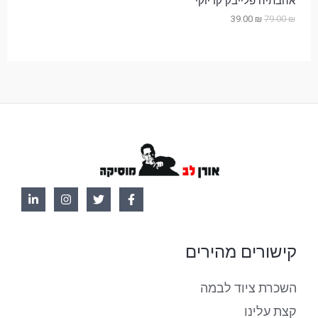
אהבתיה פלייבק קריוקי
39.00
₪
79.00
₪
ב
3
7
9
9
צ
.
.
0
0
ע
0
0
.
.
קישורים מהירים
השכרת ציוד לבמה
קצת עלינו